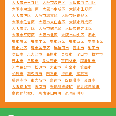
大阪市天王寺区
大阪市浪速区
大阪市西淀川区
大阪市東淀川区
大阪市東成区
大阪市生野区
大阪市旭区
大阪市城東区
大阪市阿倍野区
大阪市住吉区
大阪市東住吉区
大阪市西成区
大阪市淀川区
大阪市鶴見区
大阪市住之江区
大阪市平野区
大阪市北区
大阪市中央区
堺市
堺市堺区
堺市中区
堺市東区
堺市西区
堺市南区
堺市北区
堺市美原区
岸和田市
豊中市
池田市
吹田市
泉大津市
高槻市
貝塚市
守口市
枚方市
茨木市
八尾市
泉佐野市
富田林市
寝屋川市
河内長野市
松原市
大東市
和泉市
箕面市
柏原市
羽曳野市
門真市
摂津市
高石市
藤井寺市
東大阪市
泉南市
四條畷市
交野市
大阪狭山市
阪南市
豊能郡豊能町
泉北郡忠岡町
泉南郡熊取町
泉南郡田尻町
泉南郡岬町