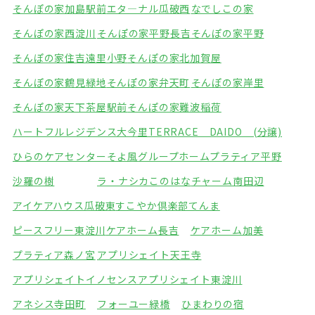
そんぽの家加島駅前
エタ―ナル瓜破西
なでしこの家
そんぽの家西淀川
そんぽの家平野長吉
そんぽの家平野
そんぽの家住吉遠里小野
そんぽの家北加賀屋
そんぽの家鶴見緑地
そんぽの家弁天町
そんぽの家岸里
そんぽの家天下茶屋駅前
そんぽの家難波稲荷
ハートフルレジデンス大今里
TERRACE DAIDO (分譲)
ひらのケアセンターそよ風
グループホームプラティア平野
沙羅の樹
ラ・ナシカこのはな
チャーム南田辺
アイケアハウス瓜破東
すこやか倶楽部てんま
ピースフリー東淀川
ケアホーム長吉
ケアホーム加美
プラティア森ノ宮
アプリシェイト天王寺
アプリシェイトイノセンス
アプリシェイト東淀川
アネシス寺田町
フォーユー緑橋
ひまわりの宿