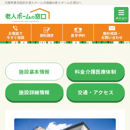
大阪市東住吉区の老人ホームの検索は老人ホームの窓口へ
ハートフルリビングなでしこ
メニュー
桑津
お電話で
無料相談・
資料
請求
見学
予約
今すぐ相談
お問い合わせ
施設基本情報
料金介護医療体制
施設詳細情報
交通・アクセス