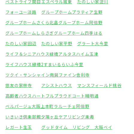
ベストライフ関目
エスペラル城東
たのしい家淀川
フォーユー淡路
グループホームプラティア生野
グループホームさくら北畠
グループホーム阿倍野
グループホームしらさぎ
グループホーム四季はる
たのしい家田辺
たのしい家平野
グラート大今里
ライフ＆シニアハウス緑橋
アルタスハイム玉津
ライフハウス緑橋2
すまいるらいふ今里
ツクイ・サンシャイン南巽
ファイン舎利寺
悠友の家林寺
アシストハウス
マンスフィールド桃谷
高齢者ハウスハートフル
プラウドコート晴明通
ベルパージュ大阪上本町
ラルーチェ阿倍野
いきいき倶楽部館夕陽ヶ丘
ケアリビング楽寿
レガート生玉
グッドタイム リビング 大阪ベイ