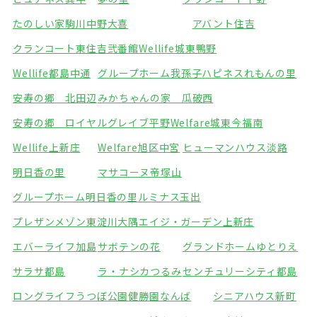
たのしい家駒川中野
大喜
アバント住吉
クランコート東住吉弐番館
Wellife城東鴨野
Wellife都島中通
グループホーム我孫子
ハピネスれもんの里
安寿の郷 北田辺
みかちゃんの家 瓜破西
安寿の郷 ロイヤルグレイブ平野
Welfare城東今福南
Wellife上新庄
Welfare旭区中宮
ヒューマンハウス淡路
明日香の里
マサコーヌ帝塚山
グループホーム明日香の里
ルミナス玉出
プレザンメゾン東淀川大隅
エイジ・ガーデン上新庄
エバーライフ加島
サボテンの花
グランドホームゆとりえ
サラサ都島
ラ・ナシカつるみ
センチュリーシティ都島
ロングライフうつぼ公園
健勝園なんば
シニアハウス新町