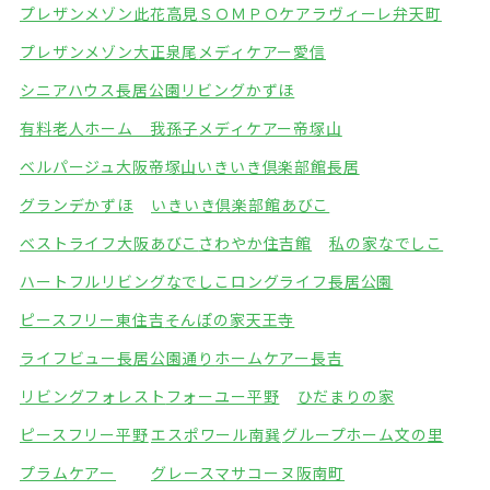
プレザンメゾン此花高見
ＳＯＭＰＯケアラヴィーレ弁天町
プレザンメゾン大正泉尾
メディケアー愛信
シニアハウス長居公園
リビングかずほ
有料老人ホーム 我孫子
メディケアー帝塚山
ベルパージュ大阪帝塚山
いきいき倶楽部館長居
グランデかずほ
いきいき倶楽部館あびこ
ベストライフ大阪あびこ
さわやか住吉館
私の家なでしこ
ハートフルリビングなでしこ
ロングライフ長居公園
ピースフリー東住吉
そんぽの家天王寺
ライフビュー長居公園通り
ホームケアー長吉
リビングフォレスト
フォーユー平野
ひだまりの家
ピースフリー平野
エスポワール南巽
グループホーム文の里
プラムケアー
グレースマサコーヌ阪南町