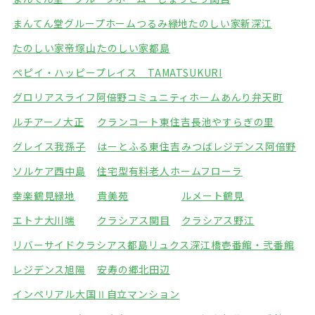
まんてん堂グループホームつるみ緑地
たのしい家新深江
たのしい家帝塚山
たのしい家都島
ペピイ・ハッピープレイス TAMATSUKURI
グロリアスライフ阿倍野
コミュニティホームあんり弁天町
ルチアーノ大正
クランコート東住吉
長池やすらぎの里
グレイス我孫子
はーとふる東住吉
みつばレジデンス阿倍野
ソルケア西中島
住宅型有料老人ホームフローラ
幸楽鶴見緑地
貴美苑
ルメート鶴見
エトナ大川端
クラシアス関目
クラシアス野江
リバーサイドクラシアス都島
リュクス深江橋壱番館・弐番館
レジデンス旭陽
安寿の郷北田辺
インペリアル大国Ⅱ自立マンション