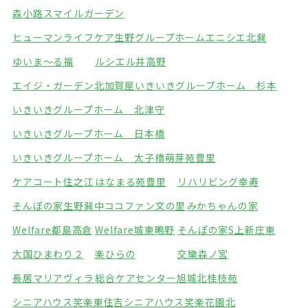
森小路スマイルガーデン
ヒューマンライフケア生野グループホーム
エニシエ北巽
ゆいま～る福
ルシエル井高野
エイジ・ガーデン北加賀屋
いきいきグループホーム 杉本
いきいきグループホーム 北津守
いきいきグループホーム 日本橋
いきいきグループホーム 太子橋
萌芽苑豊里
ケアコート住之江
はなまる苑豊里
リハリビング幸寿
そんぽの家生野巽中
ココファン文の里
みかちゃんの家
Welfare都島高倉
Welfare城東鴫野
そんぽの家S上新庄東
大国ひまわり２
楽ひらの
交欒森ノ宮
長居マリアヴィラ
総合ケアセンター旭城北
桂枝苑
シニアハウス笑楽東住吉
シニアハウス笑楽花園北