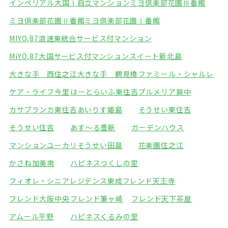
インペリアル大国Ⅰ自立マンション
ミヨ倶楽部花園Ⅲ番館
ミヨ倶楽部花園Ⅱ番館
ミヨ倶楽部花園Ⅰ番館
MIYO,87浪速東統合サービス付マンション
MiYO,87大国サービス付マンション
スイート新北島
大きな手 西住之江
大きな手 鶴見橋
ファミール・シャルレ
ケア・ライフ今里
はーとらいふ東住吉
プルメリア巽中
カサブランカ東住吉
あいりす姫島
そうせい東住吉
そうせい住吉
あす～る豊新
ガーデンハウス
マンションユーカリ
そうせい田島
花楽園住之江
かさね加美南
ハピネスつくしの里
フィオレ・シニアレジデンス東成
フレンド天王寺
フレンド大阪中央
フレンド筆ヶ崎
フレンド天下茶屋
アムール平野
ハピネスくるみの里