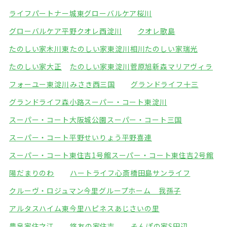
ライフパートナー城東
グローバルケア桜川
グローバルケア平野
クオレ西淀川
クオレ歌島
たのしい家木川東
たのしい家東淀川相川
たのしい家瑞光
たのしい家大正
たのしい家東淀川菅原
旭新森マリアヴィラ
フォーユー東淀川
みさき西三国
グランドライフ十三
グランドライフ森小路
スーパー・コート東淀川
スーパー・コート大阪城公園
スーパー・コート三国
スーパー・コート平野
せいりょう平野喜連
スーパー・コート東住吉1号館
スーパー・コート東住吉2号館
陽だまりのわ
ハートライフ心斎橋
田島サンライフ
クルーヴ・ロジュマン今里
グループホーム 我孫子
アルタスハイム東今里
ハピネスあじさいの里
豊泉家住之江
悠友の家住吉
そんぽの家S田辺