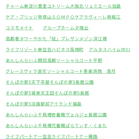
チャーム東淀川豊里
ユトリーム大阪北
リュミエール加島
ケア・ブリッジ帝塚山
ＳＯＭＰＯケアラヴィーレ南堀江
コスモメイト
グループホーム夕陽丘
高齢者タワーやかた「柾」
プレザンメゾン深江橋
ライフリゾート東住吉
ハピネス阪南町
アルタスハイム中川
あんしんらいふ関目高殿
ソーシャルコート平野
グレースヴィラ浪花
ソーシャルコート恵美須西 清月
そんぽの家S天下茶屋
そんぽの家S長居公園
そんぽの家S城東天王田
そんぽの家S長居
そんぽの家S淡路駅前
アイランド福島
あんしんらいふ千鳥橋壱番館
ヴェルジェ長居公園
あんしんらいふ千鳥橋弐番館
ぱらてぃす・くまた
ライフパートナー住吉
ライフパートナー磯路