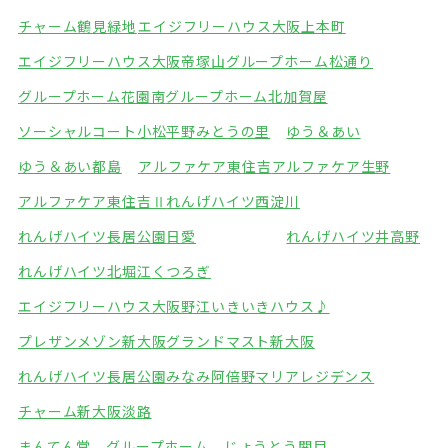
チャーム鶴見緑地
エイジフリーハウス大阪上本町
エイジフリーハウス大阪帝塚山
グループホーム松通り
グループホーム花園南
グループホーム北加賀屋
ソーシャルコート小松
平野みとうの里
ゆう＆あい
ゆう＆あい都島
アルファケア東住吉
アルファケア生野
アルファケア東住吉Ⅱ
れんげハイツ西淀川
れんげハイツ長居公園
日愛
れんげハイツ井高野
れんげハイツ北堀江
くつろぎ
エイジフリーハウス大阪野江
いきいきハウス♪
プレザンメゾン新大阪
グランドマスト新大阪
れんげハイツ長居公園みなみ
阿倍野マリアレジデンス
チャーム新大阪淡路
まんてん堂 グループホーム じょうとう関目