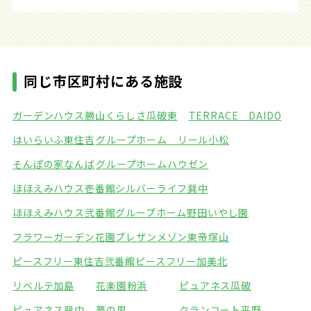
同じ市区町村にある施設
ガーデンハウス勝山
くらしさ瓜破東
TERRACE DAIDO
はいらいふ東住吉
グループホーム リール小松
そんぽの家なんば
グループホームハウゼン
ほほえみハウス壱番館
シルバーライフ巽中
ほほえみハウス弐番館
グループホーム野田いやし園
フラワーガーデン花園
プレザンメゾン東帝塚山
ピースフリー東住吉弐番館
ピースフリー加美北
リベルテ加島
花楽園粉浜
ピュアネス瓜破
ピュアネス巽中
夢の里
クランコート平野