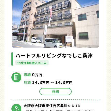
ハートフルリビングなでしこ桑津
介護付有料老人ホーム
0
初期
万円
14.8
14.8
月額
万円 ～
万円
詳細
大阪府大阪市東住吉区桑津4-6-18