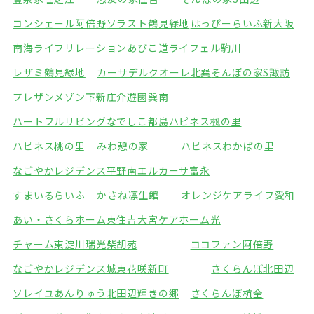
コンシェール阿倍野
ソラスト鶴見緑地
はっぴーらいふ新大阪
南海ライフリレーションあびこ道
ライフェル駒川
レザミ鶴見緑地
カーサデルクオーレ北巽
そんぽの家S諏訪
プレザンメゾン下新庄
介遊園巽南
ハートフルリビングなでしこ都島
ハピネス楓の里
ハピネス桃の里
みわ憩の家
ハピネスわかばの里
なごやかレジデンス平野南
エルカーサ富永
すまいるらいふ
かさね凛生館
オレンジケアライフ愛和
あい・さくらホーム東住吉
大宮ケアホーム光
チャーム東淀川瑞光
柴胡苑
ココファン阿倍野
なごやかレジデンス城東
花咲新町
さくらんぼ北田辺
ソレイユあんりゅう
北田辺輝きの郷
さくらんぼ杭全