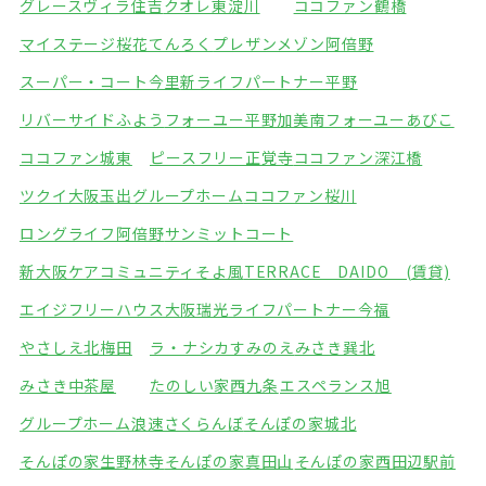
グレースヴィラ住吉
クオレ東淀川
ココファン鶴橋
マイステージ桜花てんろく
プレザンメゾン阿倍野
スーパー・コート今里
新ライフパートナー平野
リバーサイドふよう
フォーユー平野加美南
フォーユーあびこ
ココファン城東
ピースフリー正覚寺
ココファン深江橋
ツクイ大阪玉出グループホーム
ココファン桜川
ロングライフ阿倍野
サンミットコート
新大阪ケアコミュニティそよ風
TERRACE DAIDO (賃貸)
エイジフリーハウス大阪瑞光
ライフパートナー今福
やさしえ北梅田
ラ・ナシカすみのえ
みさき巽北
みさき中茶屋
たのしい家西九条
エスペランス旭
グループホーム浪速さくらんぼ
そんぽの家城北
そんぽの家生野林寺
そんぽの家真田山
そんぽの家西田辺駅前