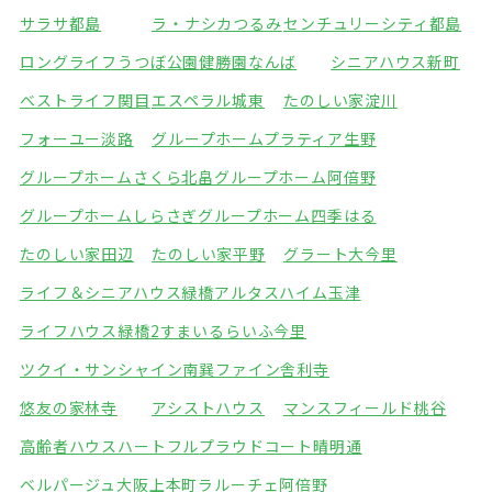
サラサ都島
ラ・ナシカつるみ
センチュリーシティ都島
ロングライフうつぼ公園
健勝園なんば
シニアハウス新町
ベストライフ関目
エスペラル城東
たのしい家淀川
フォーユー淡路
グループホームプラティア生野
グループホームさくら北畠
グループホーム阿倍野
グループホームしらさぎ
グループホーム四季はる
たのしい家田辺
たのしい家平野
グラート大今里
ライフ＆シニアハウス緑橋
アルタスハイム玉津
ライフハウス緑橋2
すまいるらいふ今里
ツクイ・サンシャイン南巽
ファイン舎利寺
悠友の家林寺
アシストハウス
マンスフィールド桃谷
高齢者ハウスハートフル
プラウドコート晴明通
ベルパージュ大阪上本町
ラルーチェ阿倍野