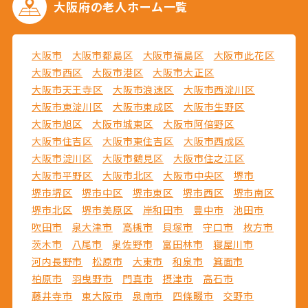
大阪府の
老人ホーム一覧
大阪市
大阪市都島区
大阪市福島区
大阪市此花区
大阪市西区
大阪市港区
大阪市大正区
大阪市天王寺区
大阪市浪速区
大阪市西淀川区
大阪市東淀川区
大阪市東成区
大阪市生野区
大阪市旭区
大阪市城東区
大阪市阿倍野区
大阪市住吉区
大阪市東住吉区
大阪市西成区
大阪市淀川区
大阪市鶴見区
大阪市住之江区
大阪市平野区
大阪市北区
大阪市中央区
堺市
堺市堺区
堺市中区
堺市東区
堺市西区
堺市南区
堺市北区
堺市美原区
岸和田市
豊中市
池田市
吹田市
泉大津市
高槻市
貝塚市
守口市
枚方市
茨木市
八尾市
泉佐野市
富田林市
寝屋川市
河内長野市
松原市
大東市
和泉市
箕面市
柏原市
羽曳野市
門真市
摂津市
高石市
藤井寺市
東大阪市
泉南市
四條畷市
交野市