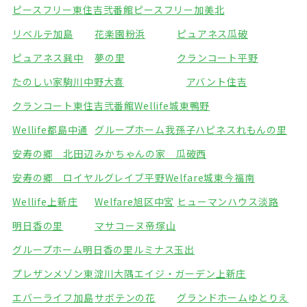
ピースフリー東住吉弐番館
ピースフリー加美北
リベルテ加島
花楽園粉浜
ピュアネス瓜破
ピュアネス巽中
夢の里
クランコート平野
たのしい家駒川中野
大喜
アバント住吉
クランコート東住吉弐番館
Wellife城東鴨野
Wellife都島中通
グループホーム我孫子
ハピネスれもんの里
安寿の郷 北田辺
みかちゃんの家 瓜破西
安寿の郷 ロイヤルグレイブ平野
Welfare城東今福南
Wellife上新庄
Welfare旭区中宮
ヒューマンハウス淡路
明日香の里
マサコーヌ帝塚山
グループホーム明日香の里
ルミナス玉出
プレザンメゾン東淀川大隅
エイジ・ガーデン上新庄
エバーライフ加島
サボテンの花
グランドホームゆとりえ