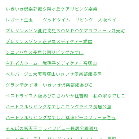
いきいき倶楽部館夕陽ヶ丘
ケアリビング楽寿
レガート生玉
グッドタイム リビング 大阪ベイ
プレザンメゾン此花高見
ＳＯＭＰＯケアラヴィーレ弁天町
プレザンメゾン大正泉尾
メディケアー愛信
シニアハウス長居公園
リビングかずほ
有料老人ホーム 我孫子
メディケアー帝塚山
ベルパージュ大阪帝塚山
いきいき倶楽部館長居
グランデかずほ
いきいき倶楽部館あびこ
ベストライフ大阪あびこ
さわやか住吉館
私の家なでしこ
ハートフルリビングなでしこ
ロングライフ長居公園
ハートフルリビングなでしこ桑津
ピースフリー東住吉
そんぽの家天王寺
ライフビュー長居公園通り