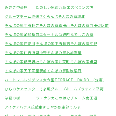
みさき中茶屋
たのしい家西九条
エスペランス旭
グループホーム浪速さくらんぼ
そんぽの家城北
そんぽの家生野林寺
そんぽの家真田山
そんぽの家西田辺駅前
そんぽの家加島駅前
エタ―ナル瓜破西
なでしこの家
そんぽの家西淀川
そんぽの家平野長吉
そんぽの家平野
そんぽの家住吉遠里小野
そんぽの家北加賀屋
そんぽの家鶴見緑地
そんぽの家弁天町
そんぽの家岸里
そんぽの家天下茶屋駅前
そんぽの家難波稲荷
ハートフルレジデンス大今里
TERRACE DAIDO (分譲)
ひらのケアセンターそよ風
グループホームプラティア平野
沙羅の樹
ラ・ナシカこのはな
チャーム南田辺
アイケアハウス瓜破東
すこやか倶楽部てんま