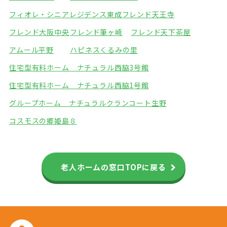
フィオレ・シニアレジデンス東成
フレンド天王寺
フレンド大阪中央
フレンド筆ヶ崎
フレンド天下茶屋
アムール平野
ハピネスくるみの里
住宅型有料ホーム ナチュラル西脇3号館
住宅型有料ホーム ナチュラル西脇1号館
グループホーム ナチュラル
クランコート生野
コスモスの郷姫島８
老人ホームの窓口TOPに戻る