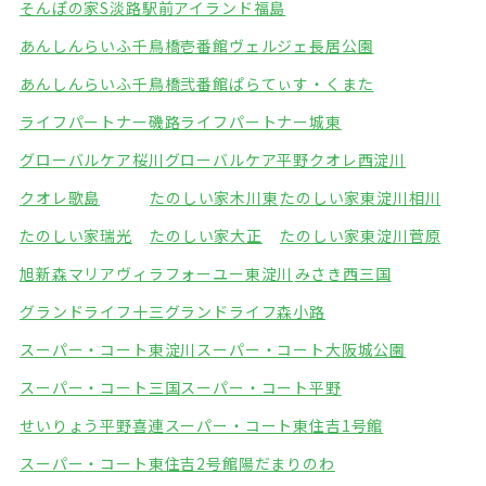
そんぽの家S淡路駅前
アイランド福島
あんしんらいふ千鳥橋壱番館
ヴェルジェ長居公園
あんしんらいふ千鳥橋弐番館
ぱらてぃす・くまた
ライフパートナー磯路
ライフパートナー城東
グローバルケア桜川
グローバルケア平野
クオレ西淀川
クオレ歌島
たのしい家木川東
たのしい家東淀川相川
たのしい家瑞光
たのしい家大正
たのしい家東淀川菅原
旭新森マリアヴィラ
フォーユー東淀川
みさき西三国
グランドライフ十三
グランドライフ森小路
スーパー・コート東淀川
スーパー・コート大阪城公園
スーパー・コート三国
スーパー・コート平野
せいりょう平野喜連
スーパー・コート東住吉1号館
スーパー・コート東住吉2号館
陽だまりのわ