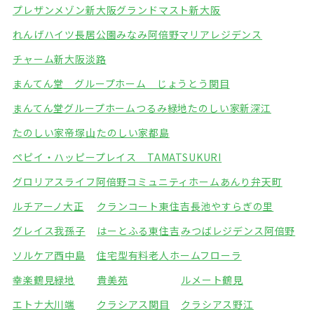
プレザンメゾン新大阪
グランドマスト新大阪
れんげハイツ長居公園みなみ
阿倍野マリアレジデンス
チャーム新大阪淡路
まんてん堂 グループホーム じょうとう関目
まんてん堂グループホームつるみ緑地
たのしい家新深江
たのしい家帝塚山
たのしい家都島
ペピイ・ハッピープレイス TAMATSUKURI
グロリアスライフ阿倍野
コミュニティホームあんり弁天町
ルチアーノ大正
クランコート東住吉
長池やすらぎの里
グレイス我孫子
はーとふる東住吉
みつばレジデンス阿倍野
ソルケア西中島
住宅型有料老人ホームフローラ
幸楽鶴見緑地
貴美苑
ルメート鶴見
エトナ大川端
クラシアス関目
クラシアス野江