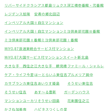
リバーサイドクラシアス都島
リュクス深江橋壱番館・弐番館
レジデンス旭陽
安寿の郷北田辺
インペリアル大国Ⅱ自立マンション
インペリアル大国Ⅰ自立マンション
ミヨ倶楽部花園Ⅲ番館
ミヨ倶楽部花園Ⅱ番館
ミヨ倶楽部花園Ⅰ番館
MIYO,87浪速東統合サービス付マンション
MiYO,87大国サービス付マンション
スイート新北島
大きな手 西住之江
大きな手 鶴見橋
ファミール・シャルレ
ケア・ライフ今里
はーとらいふ東住吉
プルメリア巽中
カサブランカ東住吉
あいりす姫島
そうせい東住吉
そうせい住吉
あす～る豊新
ガーデンハウス
マンションユーカリ
そうせい田島
花楽園住之江
かさね加美南
ハピネスつくしの里