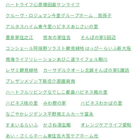
ハートライフ心斎橋
田島サンライフ
クルーヴ・ロジュマン今里
グループホーム 我孫子
アルタスハイム東今里
ハピネスあじさいの里
豊泉家住之江
悠友の家住吉
そんぽの家S田辺
コンシェール阿倍野
ソラスト鶴見緑地
はっぴーらいふ新大阪
南海ライフリレーションあびこ道
ライフェル駒川
レザミ鶴見緑地
カーサデルクオーレ北巽
そんぽの家S諏訪
プレザンメゾン下新庄
介遊園巽南
ハートフルリビングなでしこ都島
ハピネス楓の里
ハピネス桃の里
みわ憩の家
ハピネスわかばの里
なごやかレジデンス平野南
エルカーサ富永
すまいるらいふ
かさね凛生館
オレンジケアライフ愛和
あい・さくらホーム東住吉
大宮ケアホーム光