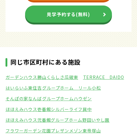
見学予約する(無料)
同じ市区町村にある施設
ガーデンハウス勝山
くらしさ瓜破東
TERRACE DAIDO
はいらいふ東住吉
グループホーム リール小松
そんぽの家なんば
グループホームハウゼン
ほほえみハウス壱番館
シルバーライフ巽中
ほほえみハウス弐番館
グループホーム野田いやし園
フラワーガーデン花園
プレザンメゾン東帝塚山