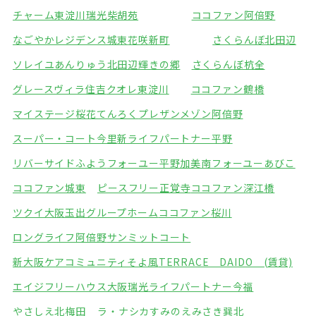
チャーム東淀川瑞光
柴胡苑
ココファン阿倍野
なごやかレジデンス城東
花咲新町
さくらんぼ北田辺
ソレイユあんりゅう
北田辺輝きの郷
さくらんぼ杭全
グレースヴィラ住吉
クオレ東淀川
ココファン鶴橋
マイステージ桜花てんろく
プレザンメゾン阿倍野
スーパー・コート今里
新ライフパートナー平野
リバーサイドふよう
フォーユー平野加美南
フォーユーあびこ
ココファン城東
ピースフリー正覚寺
ココファン深江橋
ツクイ大阪玉出グループホーム
ココファン桜川
ロングライフ阿倍野
サンミットコート
新大阪ケアコミュニティそよ風
TERRACE DAIDO (賃貸)
エイジフリーハウス大阪瑞光
ライフパートナー今福
やさしえ北梅田
ラ・ナシカすみのえ
みさき巽北