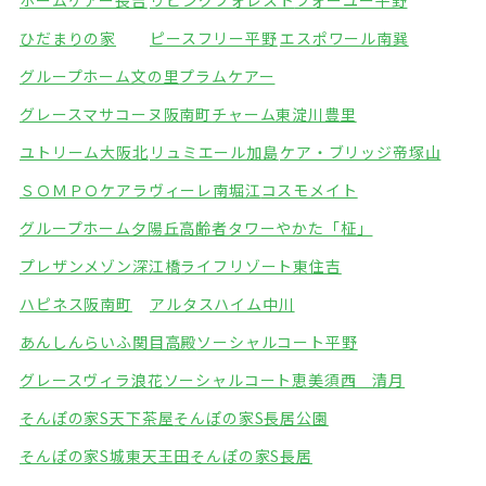
ホームケアー長吉
リビングフォレスト
フォーユー平野
ひだまりの家
ピースフリー平野
エスポワール南巽
グループホーム文の里
プラムケアー
グレースマサコーヌ阪南町
チャーム東淀川豊里
ユトリーム大阪北
リュミエール加島
ケア・ブリッジ帝塚山
ＳＯＭＰＯケアラヴィーレ南堀江
コスモメイト
グループホーム夕陽丘
高齢者タワーやかた「柾」
プレザンメゾン深江橋
ライフリゾート東住吉
ハピネス阪南町
アルタスハイム中川
あんしんらいふ関目高殿
ソーシャルコート平野
グレースヴィラ浪花
ソーシャルコート恵美須西 清月
そんぽの家S天下茶屋
そんぽの家S長居公園
そんぽの家S城東天王田
そんぽの家S長居