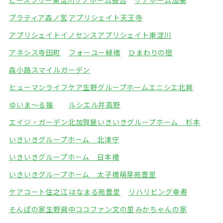
ピースフリー東淀川
ケアホーム長吉
ケアホーム加美
プラティア森ノ宮
アプリシェイト天王寺
アプリシェイトイノセンス
アプリシェイト東淀川
アネシス寺田町
フォーユー緑橋
ひまわりの宿
森小路スマイルガーデン
ヒューマンライフケア生野グループホーム
エニシエ北巽
ゆいま～る福
ルシエル井高野
エイジ・ガーデン北加賀屋
いきいきグループホーム 杉本
いきいきグループホーム 北津守
いきいきグループホーム 日本橋
いきいきグループホーム 太子橋
萌芽苑豊里
ケアコート住之江
はなまる苑豊里
リハリビング幸寿
そんぽの家生野巽中
ココファン文の里
みかちゃんの家