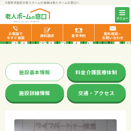
大阪市住吉区の老人ホームの検索は老人ホームの窓口へ
ライフパートナー住吉
メニュー
お電話で
無料相談・
資料
請求
見学
予約
今すぐ相談
お問い合わせ
施設基本情報
料金介護医療体制
施設詳細情報
交通・アクセス