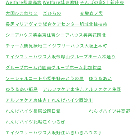
Welfare都島高倉
Welfare城東鴫野
そんぽの家S上新庄東
大国ひまわり２
楽ひらの
交欒森ノ宮
長居マリアヴィラ
総合ケアセンター旭城北
桂枝苑
シニアハウス笑楽東住吉
シニアハウス笑楽花園北
チャーム鶴見緑地
エイジフリーハウス大阪上本町
エイジフリーハウス大阪帝塚山
グループホーム松通り
グループホーム花園南
グループホーム北加賀屋
ソーシャルコート小松
平野みとうの里
ゆう＆あい
ゆう＆あい都島
アルファケア東住吉
アルファケア生野
アルファケア東住吉Ⅱ
れんげハイツ西淀川
れんげハイツ長居公園
日愛
れんげハイツ井高野
れんげハイツ北堀江
くつろぎ
エイジフリーハウス大阪野江
いきいきハウス♪