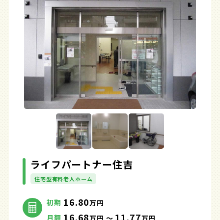
ライフパートナー住吉
住宅型有料老人ホーム
16.80
初期
万円
16.68
11.77
月額
万円 ～
万円