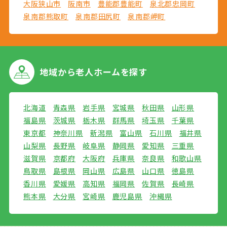
大阪狭山市
阪南市
豊能郡豊能町
泉北郡忠岡町
泉南郡熊取町
泉南郡田尻町
泉南郡岬町
地域から
老人ホームを探す
北海道
青森県
岩手県
宮城県
秋田県
山形県
福島県
茨城県
栃木県
群馬県
埼玉県
千葉県
東京都
神奈川県
新潟県
富山県
石川県
福井県
山梨県
長野県
岐阜県
静岡県
愛知県
三重県
滋賀県
京都府
大阪府
兵庫県
奈良県
和歌山県
鳥取県
島根県
岡山県
広島県
山口県
徳島県
香川県
愛媛県
高知県
福岡県
佐賀県
長崎県
熊本県
大分県
宮崎県
鹿児島県
沖縄県