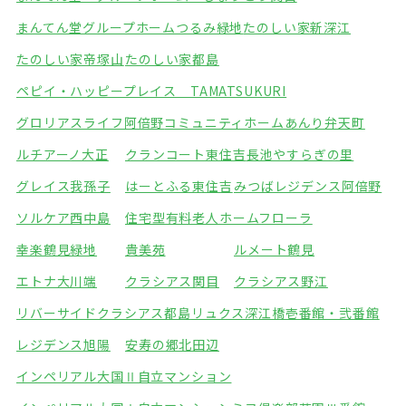
まんてん堂グループホームつるみ緑地
たのしい家新深江
たのしい家帝塚山
たのしい家都島
ペピイ・ハッピープレイス TAMATSUKURI
グロリアスライフ阿倍野
コミュニティホームあんり弁天町
ルチアーノ大正
クランコート東住吉
長池やすらぎの里
グレイス我孫子
はーとふる東住吉
みつばレジデンス阿倍野
ソルケア西中島
住宅型有料老人ホームフローラ
幸楽鶴見緑地
貴美苑
ルメート鶴見
エトナ大川端
クラシアス関目
クラシアス野江
リバーサイドクラシアス都島
リュクス深江橋壱番館・弐番館
レジデンス旭陽
安寿の郷北田辺
インペリアル大国Ⅱ自立マンション