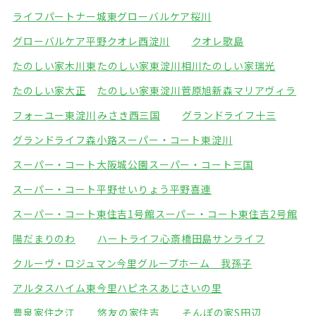
ライフパートナー城東
グローバルケア桜川
グローバルケア平野
クオレ西淀川
クオレ歌島
たのしい家木川東
たのしい家東淀川相川
たのしい家瑞光
たのしい家大正
たのしい家東淀川菅原
旭新森マリアヴィラ
フォーユー東淀川
みさき西三国
グランドライフ十三
グランドライフ森小路
スーパー・コート東淀川
スーパー・コート大阪城公園
スーパー・コート三国
スーパー・コート平野
せいりょう平野喜連
スーパー・コート東住吉1号館
スーパー・コート東住吉2号館
陽だまりのわ
ハートライフ心斎橋
田島サンライフ
クルーヴ・ロジュマン今里
グループホーム 我孫子
アルタスハイム東今里
ハピネスあじさいの里
豊泉家住之江
悠友の家住吉
そんぽの家S田辺