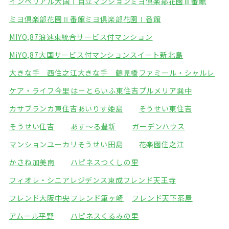
インペリアル大国Ⅰ自立マンション
ミヨ倶楽部花園Ⅲ番館
ミヨ倶楽部花園Ⅱ番館
ミヨ倶楽部花園Ⅰ番館
MIYO,87浪速東統合サービス付マンション
MiYO,87大国サービス付マンション
スイート新北島
大きな手 西住之江
大きな手 鶴見橋
ファミール・シャルレ
ケア・ライフ今里
はーとらいふ東住吉
プルメリア巽中
カサブランカ東住吉
あいりす姫島
そうせい東住吉
そうせい住吉
あす～る豊新
ガーデンハウス
マンションユーカリ
そうせい田島
花楽園住之江
かさね加美南
ハピネスつくしの里
フィオレ・シニアレジデンス東成
フレンド天王寺
フレンド大阪中央
フレンド筆ヶ崎
フレンド天下茶屋
アムール平野
ハピネスくるみの里