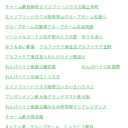
チャーム鶴見緑地
エイジフリーハウス大阪上本町
エイジフリーハウス大阪帝塚山
グループホーム松通り
グループホーム花園南
グループホーム北加賀屋
ソーシャルコート小松
平野みとうの里
ゆう＆あい
ゆう＆あい都島
アルファケア東住吉
アルファケア生野
アルファケア東住吉Ⅱ
れんげハイツ西淀川
れんげハイツ長居公園
日愛
れんげハイツ井高野
れんげハイツ北堀江
くつろぎ
エイジフリーハウス大阪野江
いきいきハウス♪
プレザンメゾン新大阪
グランドマスト新大阪
れんげハイツ長居公園みなみ
阿倍野マリアレジデンス
チャーム新大阪淡路
まんてん堂 グループホーム じょうとう関目