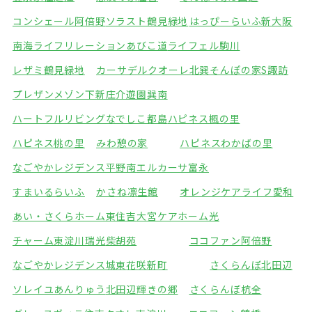
コンシェール阿倍野
ソラスト鶴見緑地
はっぴーらいふ新大阪
南海ライフリレーションあびこ道
ライフェル駒川
レザミ鶴見緑地
カーサデルクオーレ北巽
そんぽの家S諏訪
プレザンメゾン下新庄
介遊園巽南
ハートフルリビングなでしこ都島
ハピネス楓の里
ハピネス桃の里
みわ憩の家
ハピネスわかばの里
なごやかレジデンス平野南
エルカーサ富永
すまいるらいふ
かさね凛生館
オレンジケアライフ愛和
あい・さくらホーム東住吉
大宮ケアホーム光
チャーム東淀川瑞光
柴胡苑
ココファン阿倍野
なごやかレジデンス城東
花咲新町
さくらんぼ北田辺
ソレイユあんりゅう
北田辺輝きの郷
さくらんぼ杭全