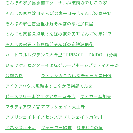
そんぽの家加島駅前
エタ―ナル瓜破西
なでしこの家
そんぽの家西淀川
そんぽの家平野長吉
そんぽの家平野
そんぽの家住吉遠里小野
そんぽの家北加賀屋
そんぽの家鶴見緑地
そんぽの家弁天町
そんぽの家岸里
そんぽの家天下茶屋駅前
そんぽの家難波稲荷
ハートフルレジデンス大今里
TERRACE DAIDO (分譲)
ひらのケアセンターそよ風
グループホームプラティア平野
沙羅の樹
ラ・ナシカこのはな
チャーム南田辺
アイケアハウス瓜破東
すこやか倶楽部てんま
ピースフリー東淀川
ケアホーム長吉
ケアホーム加美
プラティア森ノ宮
アプリシェイト天王寺
アプリシェイトイノセンス
アプリシェイト東淀川
アネシス寺田町
フォーユー緑橋
ひまわりの宿