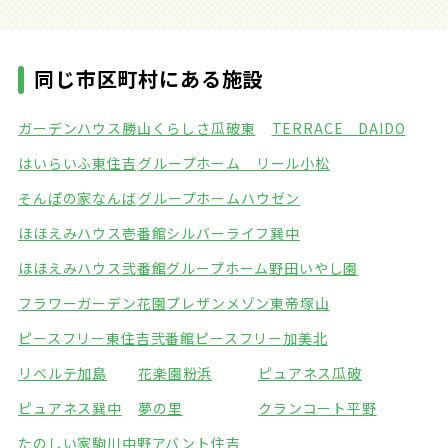
同じ市区町村にある施設
ガーデンハウス勝山
くらしさ瓜破東
TERRACE DAIDO
はいらいふ東住吉
グループホーム リール小松
そんぽの家なんば
グループホームハウゼン
ほほえみハウス壱番館
シルバーライフ巽中
ほほえみハウス弐番館
グループホーム野田いやし園
フラワーガーデン花園
プレザンメゾン東帝塚山
ピースフリー東住吉弐番館
ピースフリー加美北
リベルテ加島
花楽園粉浜
ピュアネス瓜破
ピュアネス巽中
夢の里
クランコート平野
たのしい家駒川中野
アバント住吉