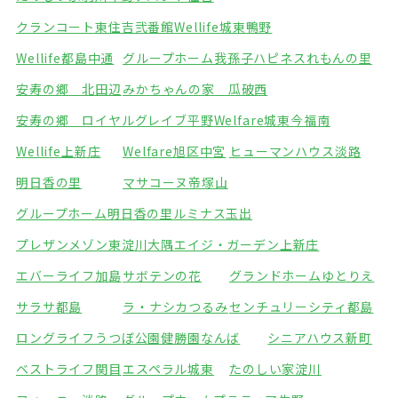
クランコート東住吉弐番館
Wellife城東鴨野
Wellife都島中通
グループホーム我孫子
ハピネスれもんの里
安寿の郷 北田辺
みかちゃんの家 瓜破西
安寿の郷 ロイヤルグレイブ平野
Welfare城東今福南
Wellife上新庄
Welfare旭区中宮
ヒューマンハウス淡路
明日香の里
マサコーヌ帝塚山
グループホーム明日香の里
ルミナス玉出
プレザンメゾン東淀川大隅
エイジ・ガーデン上新庄
エバーライフ加島
サボテンの花
グランドホームゆとりえ
サラサ都島
ラ・ナシカつるみ
センチュリーシティ都島
ロングライフうつぼ公園
健勝園なんば
シニアハウス新町
ベストライフ関目
エスペラル城東
たのしい家淀川