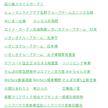
森小路スマイルガーデン
ヒューマンライフケア生野グループホーム
エニシエ北巽
ゆいま～る福
ルシエル井高野
エイジ・ガーデン北加賀屋
いきいきグループホーム 杉本
いきいきグループホーム 北津守
いきいきグループホーム 日本橋
いきいきグループホーム 太子橋
萌芽苑豊里
ケアコート住之江
はなまる苑豊里
リハリビング幸寿
そんぽの家生野巽中
ココファン文の里
みかちゃんの家
Welfare都島高倉
Welfare城東鴫野
そんぽの家S上新庄東
大国ひまわり２
楽ひらの
交欒森ノ宮
長居マリアヴィラ
総合ケアセンター旭城北
桂枝苑
シニアハウス笑楽東住吉
シニアハウス笑楽花園北