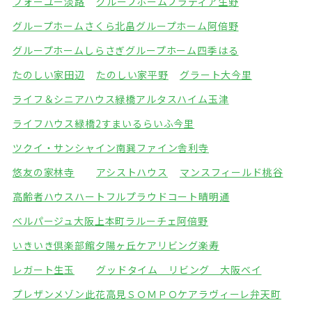
フォーユー淡路
グループホームプラティア生野
グループホームさくら北畠
グループホーム阿倍野
グループホームしらさぎ
グループホーム四季はる
たのしい家田辺
たのしい家平野
グラート大今里
ライフ＆シニアハウス緑橋
アルタスハイム玉津
ライフハウス緑橋2
すまいるらいふ今里
ツクイ・サンシャイン南巽
ファイン舎利寺
悠友の家林寺
アシストハウス
マンスフィールド桃谷
高齢者ハウスハートフル
プラウドコート晴明通
ベルパージュ大阪上本町
ラルーチェ阿倍野
いきいき倶楽部館夕陽ヶ丘
ケアリビング楽寿
レガート生玉
グッドタイム リビング 大阪ベイ
プレザンメゾン此花高見
ＳＯＭＰＯケアラヴィーレ弁天町