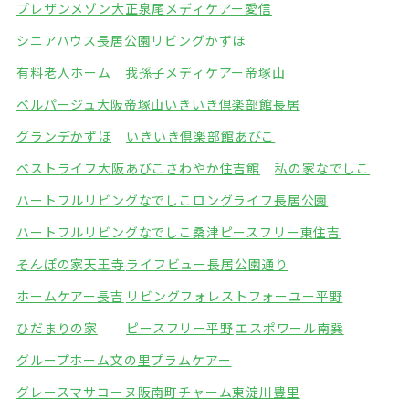
プレザンメゾン大正泉尾
メディケアー愛信
シニアハウス長居公園
リビングかずほ
有料老人ホーム 我孫子
メディケアー帝塚山
ベルパージュ大阪帝塚山
いきいき倶楽部館長居
グランデかずほ
いきいき倶楽部館あびこ
ベストライフ大阪あびこ
さわやか住吉館
私の家なでしこ
ハートフルリビングなでしこ
ロングライフ長居公園
ハートフルリビングなでしこ桑津
ピースフリー東住吉
そんぽの家天王寺
ライフビュー長居公園通り
ホームケアー長吉
リビングフォレスト
フォーユー平野
ひだまりの家
ピースフリー平野
エスポワール南巽
グループホーム文の里
プラムケアー
グレースマサコーヌ阪南町
チャーム東淀川豊里