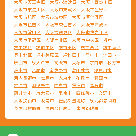
大阪市天王寺区
大阪市浪速区
大阪市西淀川区
大阪市東淀川区
大阪市東成区
大阪市生野区
大阪市旭区
大阪市城東区
大阪市阿倍野区
大阪市住吉区
大阪市東住吉区
大阪市西成区
大阪市淀川区
大阪市鶴見区
大阪市住之江区
大阪市平野区
大阪市北区
大阪市中央区
堺市
堺市堺区
堺市中区
堺市東区
堺市西区
堺市南区
堺市北区
堺市美原区
岸和田市
豊中市
池田市
吹田市
泉大津市
高槻市
貝塚市
守口市
枚方市
茨木市
八尾市
泉佐野市
富田林市
寝屋川市
河内長野市
松原市
大東市
和泉市
箕面市
柏原市
羽曳野市
門真市
摂津市
高石市
藤井寺市
東大阪市
泉南市
四條畷市
交野市
大阪狭山市
阪南市
豊能郡豊能町
泉北郡忠岡町
泉南郡熊取町
泉南郡田尻町
泉南郡岬町