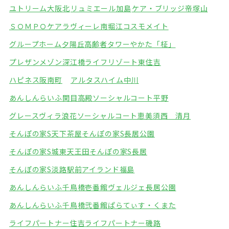
ユトリーム大阪北
リュミエール加島
ケア・ブリッジ帝塚山
ＳＯＭＰＯケアラヴィーレ南堀江
コスモメイト
グループホーム夕陽丘
高齢者タワーやかた「柾」
プレザンメゾン深江橋
ライフリゾート東住吉
ハピネス阪南町
アルタスハイム中川
あんしんらいふ関目高殿
ソーシャルコート平野
グレースヴィラ浪花
ソーシャルコート恵美須西 清月
そんぽの家S天下茶屋
そんぽの家S長居公園
そんぽの家S城東天王田
そんぽの家S長居
そんぽの家S淡路駅前
アイランド福島
あんしんらいふ千鳥橋壱番館
ヴェルジェ長居公園
あんしんらいふ千鳥橋弐番館
ぱらてぃす・くまた
ライフパートナー住吉
ライフパートナー磯路