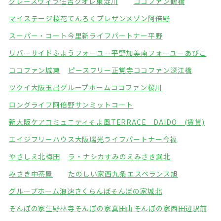
グレースヴィラ住吉
クオレ東淀川
ココファン鶴橋
マイステージ桜花てんろく
プレザンメゾン阿倍野
スーパー・コート今里
新ライフパートナー平野
リバーサイドふよう
フォーユー平野加美南
フォーユーあびこ
ココファン城東
ピースフリー正覚寺
ココファン深江橋
ツクイ大阪玉出グループホーム
ココファン桜川
ロングライフ阿倍野
サンミットコート
新大阪ケアコミュニティそよ風
TERRACE DAIDO (賃貸)
エイジフリーハウス大阪瑞光
ライフパートナー今福
やさしえ北梅田
ラ・ナシカすみのえ
みさき巽北
みさき中茶屋
たのしい家西九条
エスペランス旭
グループホーム浪速さくらんぼ
そんぽの家城北
そんぽの家生野林寺
そんぽの家真田山
そんぽの家西田辺駅前