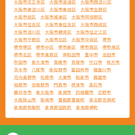
大阪市天王寺区
大阪市浪速区
大阪市西淀川区
大阪市東淀川区
大阪市東成区
大阪市生野区
大阪市旭区
大阪市城東区
大阪市阿倍野区
大阪市住吉区
大阪市東住吉区
大阪市西成区
大阪市淀川区
大阪市鶴見区
大阪市住之江区
大阪市平野区
大阪市北区
大阪市中央区
堺市
堺市堺区
堺市中区
堺市東区
堺市西区
堺市南区
堺市北区
堺市美原区
岸和田市
豊中市
池田市
吹田市
泉大津市
高槻市
貝塚市
守口市
枚方市
茨木市
八尾市
泉佐野市
富田林市
寝屋川市
河内長野市
松原市
大東市
和泉市
箕面市
柏原市
羽曳野市
門真市
摂津市
高石市
藤井寺市
東大阪市
泉南市
四條畷市
交野市
大阪狭山市
阪南市
豊能郡豊能町
泉北郡忠岡町
泉南郡熊取町
泉南郡田尻町
泉南郡岬町