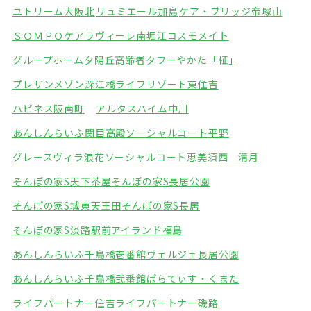
ユトリーム大阪北
リュミエール加島
ケア・ブリッジ帝塚山
ＳＯＭＰＯケアラヴィーレ南堀江
コスモメイト
グループホーム夕陽丘
高齢者タワーやかた「柾」
プレザンメゾン深江橋
ライフリゾート東住吉
ハピネス阪南町
アルタスハイム中川
あんしんらいふ関目高殿
ソーシャルコート平野
グレースヴィラ浪花
ソーシャルコート恵美須西 清月
そんぽの家S天下茶屋
そんぽの家S長居公園
そんぽの家S城東天王田
そんぽの家S長居
そんぽの家S淡路駅前
アイランド福島
あんしんらいふ千鳥橋壱番館
ヴェルジェ長居公園
あんしんらいふ千鳥橋弐番館
ぱらてぃす・くまた
ライフパートナー住吉
ライフパートナー磯路