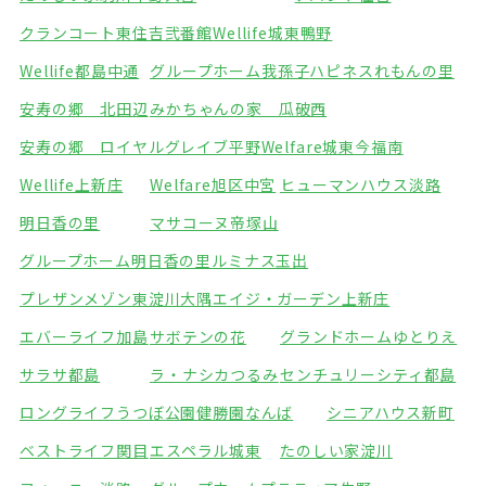
クランコート東住吉弐番館
Wellife城東鴨野
Wellife都島中通
グループホーム我孫子
ハピネスれもんの里
安寿の郷 北田辺
みかちゃんの家 瓜破西
安寿の郷 ロイヤルグレイブ平野
Welfare城東今福南
Wellife上新庄
Welfare旭区中宮
ヒューマンハウス淡路
明日香の里
マサコーヌ帝塚山
グループホーム明日香の里
ルミナス玉出
プレザンメゾン東淀川大隅
エイジ・ガーデン上新庄
エバーライフ加島
サボテンの花
グランドホームゆとりえ
サラサ都島
ラ・ナシカつるみ
センチュリーシティ都島
ロングライフうつぼ公園
健勝園なんば
シニアハウス新町
ベストライフ関目
エスペラル城東
たのしい家淀川