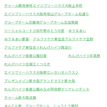
チャーム鶴見緑地
エイジフリーハウス大阪上本町
エイジフリーハウス大阪帝塚山
グループホーム松通り
グループホーム花園南
グループホーム北加賀屋
ソーシャルコート小松
平野みとうの里
ゆう＆あい
ゆう＆あい都島
アルファケア東住吉
アルファケア生野
アルファケア東住吉Ⅱ
れんげハイツ西淀川
れんげハイツ長居公園
日愛
れんげハイツ井高野
れんげハイツ北堀江
くつろぎ
エイジフリーハウス大阪野江
いきいきハウス♪
プレザンメゾン新大阪
グランドマスト新大阪
れんげハイツ長居公園みなみ
阿倍野マリアレジデンス
チャーム新大阪淡路
まんてん堂 グループホーム じょうとう関目