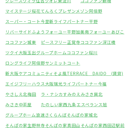
グレースヴィラ住吉
クオレ東淀川
ココファン鶴橋
マイステージ桜花てんろく
プレザンメゾン阿倍野
スーパー・コート今里
新ライフパートナー平野
リバーサイドふよう
フォーユー平野加美南
フォーユーあびこ
ココファン城東
ピースフリー正覚寺
ココファン深江橋
ツクイ大阪玉出グループホーム
ココファン桜川
ロングライフ阿倍野
サンミットコート
新大阪ケアコミュニティそよ風
TERRACE DAIDO (賃貸)
エイジフリーハウス大阪瑞光
ライフパートナー今福
やさしえ北梅田
ラ・ナシカすみのえ
みさき巽北
みさき中茶屋
たのしい家西九条
エスペランス旭
グループホーム浪速さくらんぼ
そんぽの家城北
そんぽの家生野林寺
そんぽの家真田山
そんぽの家西田辺駅前