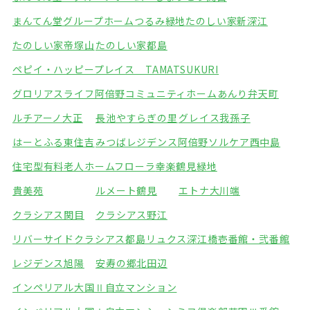
まんてん堂グループホームつるみ緑地
たのしい家新深江
たのしい家帝塚山
たのしい家都島
ペピイ・ハッピープレイス TAMATSUKURI
グロリアスライフ阿倍野
コミュニティホームあんり弁天町
ルチアーノ大正
長池やすらぎの里
グレイス我孫子
はーとふる東住吉
みつばレジデンス阿倍野
ソルケア西中島
住宅型有料老人ホームフローラ
幸楽鶴見緑地
貴美苑
ルメート鶴見
エトナ大川端
クラシアス関目
クラシアス野江
リバーサイドクラシアス都島
リュクス深江橋壱番館・弐番館
レジデンス旭陽
安寿の郷北田辺
インペリアル大国Ⅱ自立マンション