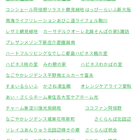
コンシェール阿倍野
ソラスト鶴見緑地
はっぴーらいふ新大阪
南海ライフリレーションあびこ道
ライフェル駒川
レザミ鶴見緑地
カーサデルクオーレ北巽
そんぽの家S諏訪
プレザンメゾン下新庄
介遊園巽南
ハートフルリビングなでしこ都島
ハピネス楓の里
ハピネス桃の里
みわ憩の家
ハピネスわかばの里
なごやかレジデンス平野南
エルカーサ富永
すまいるらいふ
かさね凛生館
オレンジケアライフ愛和
あい・さくらホーム東住吉
大宮ケアホーム光
チャーム東淀川瑞光
柴胡苑
ココファン阿倍野
なごやかレジデンス城東
花咲新町
さくらんぼ北田辺
ソレイユあんりゅう
北田辺輝きの郷
さくらんぼ杭全