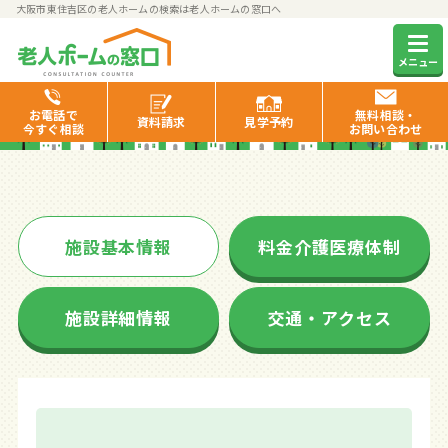
大阪市東住吉区の老人ホームの検索は老人ホームの窓口へ
クランコート東住吉
メニュー
お電話で
無料相談・
資料
請求
見学
予約
今すぐ相談
お問い合わせ
施設基本情報
料金介護医療体制
施設詳細情報
交通・アクセス