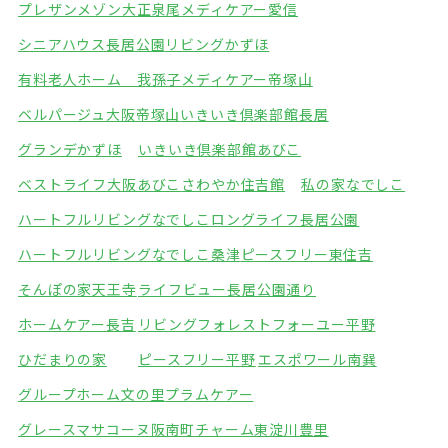
プレザンメゾン大正泉尾
メディケアー愛信
シニアハウス長居公園
リビングかずほ
有料老人ホーム 我孫子
メディケアー帝塚山
ベルパージュ大阪帝塚山
いきいき倶楽部館長居
グランデかずほ
いきいき倶楽部館あびこ
ベストライフ大阪あびこ
さわやか住吉館
私の家なでしこ
ハートフルリビングなでしこ
ロングライフ長居公園
ハートフルリビングなでしこ桑津
ピースフリー東住吉
そんぽの家天王寺
ライフビュー長居公園通り
ホームケアー長吉
リビングフォレスト
フォーユー平野
ひだまりの家
ピースフリー平野
エスポワール南巽
グループホーム文の里
プラムケアー
グレースマサコーヌ阪南町
チャーム東淀川豊里