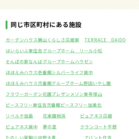
同じ市区町村にある施設
ガーデンハウス勝山
くらしさ瓜破東
TERRACE DAIDO
はいらいふ東住吉
グループホーム リール小松
そんぽの家なんば
グループホームハウゼン
ほほえみハウス壱番館
シルバーライフ巽中
ほほえみハウス弐番館
グループホーム野田いやし園
フラワーガーデン花園
プレザンメゾン東帝塚山
ピースフリー東住吉弐番館
ピースフリー加美北
リベルテ加島
花楽園粉浜
ピュアネス瓜破
ピュアネス巽中
夢の里
クランコート平野
たのしい家駒川中野
大喜
アバント住吉