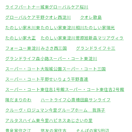
ライフパートナー城東
グローバルケア桜川
グローバルケア平野
クオレ西淀川
クオレ歌島
たのしい家木川東
たのしい家東淀川相川
たのしい家瑞光
たのしい家大正
たのしい家東淀川菅原
旭新森マリアヴィラ
フォーユー東淀川
みさき西三国
グランドライフ十三
グランドライフ森小路
スーパー・コート東淀川
スーパー・コート大阪城公園
スーパー・コート三国
スーパー・コート平野
せいりょう平野喜連
スーパー・コート東住吉1号館
スーパー・コート東住吉2号館
陽だまりのわ
ハートライフ心斎橋
田島サンライフ
クルーヴ・ロジュマン今里
グループホーム 我孫子
アルタスハイム東今里
ハピネスあじさいの里
豊泉家住之江
悠友の家住吉
そんぽの家S田辺