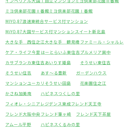
インペリアル大国Ⅰ自立マンション
ミヨ倶楽部花園Ⅲ番館
ミヨ倶楽部花園Ⅱ番館
ミヨ倶楽部花園Ⅰ番館
MIYO,87浪速東統合サービス付マンション
MiYO,87大国サービス付マンション
スイート新北島
大きな手 西住之江
大きな手 鶴見橋
ファミール・シャルレ
ケア・ライフ今里
はーとらいふ東住吉
プルメリア巽中
カサブランカ東住吉
あいりす姫島
そうせい東住吉
そうせい住吉
あす～る豊新
ガーデンハウス
マンションユーカリ
そうせい田島
花楽園住之江
かさね加美南
ハピネスつくしの里
フィオレ・シニアレジデンス東成
フレンド天王寺
フレンド大阪中央
フレンド筆ヶ崎
フレンド天下茶屋
アムール平野
ハピネスくるみの里