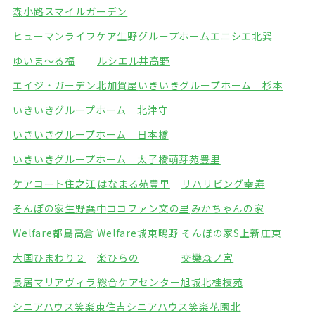
森小路スマイルガーデン
ヒューマンライフケア生野グループホーム
エニシエ北巽
ゆいま～る福
ルシエル井高野
エイジ・ガーデン北加賀屋
いきいきグループホーム 杉本
いきいきグループホーム 北津守
いきいきグループホーム 日本橋
いきいきグループホーム 太子橋
萌芽苑豊里
ケアコート住之江
はなまる苑豊里
リハリビング幸寿
そんぽの家生野巽中
ココファン文の里
みかちゃんの家
Welfare都島高倉
Welfare城東鴫野
そんぽの家S上新庄東
大国ひまわり２
楽ひらの
交欒森ノ宮
長居マリアヴィラ
総合ケアセンター旭城北
桂枝苑
シニアハウス笑楽東住吉
シニアハウス笑楽花園北