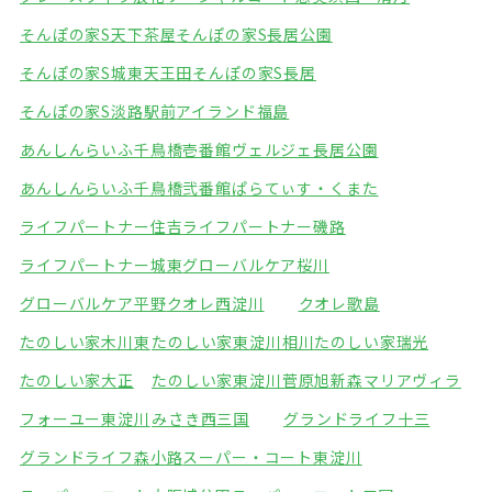
そんぽの家S天下茶屋
そんぽの家S長居公園
そんぽの家S城東天王田
そんぽの家S長居
そんぽの家S淡路駅前
アイランド福島
あんしんらいふ千鳥橋壱番館
ヴェルジェ長居公園
あんしんらいふ千鳥橋弐番館
ぱらてぃす・くまた
ライフパートナー住吉
ライフパートナー磯路
ライフパートナー城東
グローバルケア桜川
グローバルケア平野
クオレ西淀川
クオレ歌島
たのしい家木川東
たのしい家東淀川相川
たのしい家瑞光
たのしい家大正
たのしい家東淀川菅原
旭新森マリアヴィラ
フォーユー東淀川
みさき西三国
グランドライフ十三
グランドライフ森小路
スーパー・コート東淀川