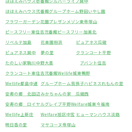
ほほえみハウス壱番館
シルバーライフ巽中
ほほえみハウス弐番館
グループホーム野田いやし園
フラワーガーデン花園
プレザンメゾン東帝塚山
ピースフリー東住吉弐番館
ピースフリー加美北
リベルテ加島
花楽園粉浜
ピュアネス瓜破
ピュアネス巽中
夢の里
クランコート平野
たのしい家駒川中野
大喜
アバント住吉
クランコート東住吉弐番館
Wellife城東鴨野
Wellife都島中通
グループホーム我孫子
ハピネスれもんの里
安寿の郷 北田辺
みかちゃんの家 瓜破西
安寿の郷 ロイヤルグレイブ平野
Welfare城東今福南
Wellife上新庄
Welfare旭区中宮
ヒューマンハウス淡路
明日香の里
マサコーヌ帝塚山