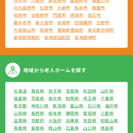
茨木市
八尾市
泉佐野市
富田林市
寝屋川市
河内長野市
松原市
大東市
和泉市
箕面市
柏原市
羽曳野市
門真市
摂津市
高石市
藤井寺市
東大阪市
泉南市
四條畷市
交野市
大阪狭山市
阪南市
豊能郡豊能町
泉北郡忠岡町
泉南郡熊取町
泉南郡田尻町
泉南郡岬町
地域から
老人ホームを探す
北海道
青森県
岩手県
宮城県
秋田県
山形県
福島県
茨城県
栃木県
群馬県
埼玉県
千葉県
東京都
神奈川県
新潟県
富山県
石川県
福井県
山梨県
長野県
岐阜県
静岡県
愛知県
三重県
滋賀県
京都府
大阪府
兵庫県
奈良県
和歌山県
鳥取県
島根県
岡山県
広島県
山口県
徳島県