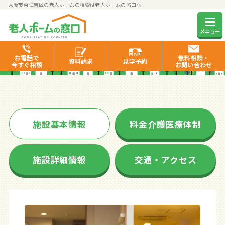
大阪市東住吉区の老人ホームの検索は老人ホームの窓口へ
ライフェル駒川
メニュー
お電話で
無料相談・
資料
請求
見学
予約
今すぐ相談
お問い合わせ
施設基本情報
料金介護医療体制
施設詳細情報
交通・アクセス