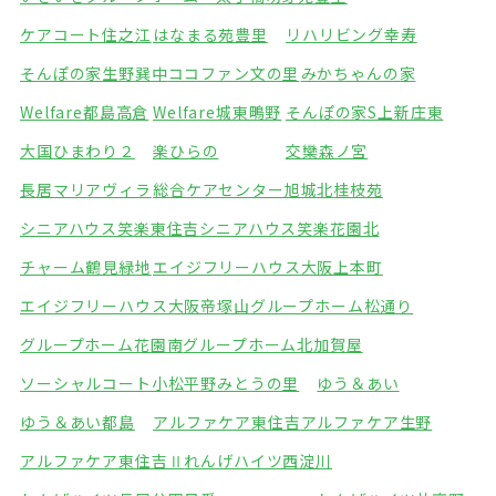
ケアコート住之江
はなまる苑豊里
リハリビング幸寿
そんぽの家生野巽中
ココファン文の里
みかちゃんの家
Welfare都島高倉
Welfare城東鴫野
そんぽの家S上新庄東
大国ひまわり２
楽ひらの
交欒森ノ宮
長居マリアヴィラ
総合ケアセンター旭城北
桂枝苑
シニアハウス笑楽東住吉
シニアハウス笑楽花園北
チャーム鶴見緑地
エイジフリーハウス大阪上本町
エイジフリーハウス大阪帝塚山
グループホーム松通り
グループホーム花園南
グループホーム北加賀屋
ソーシャルコート小松
平野みとうの里
ゆう＆あい
ゆう＆あい都島
アルファケア東住吉
アルファケア生野
アルファケア東住吉Ⅱ
れんげハイツ西淀川