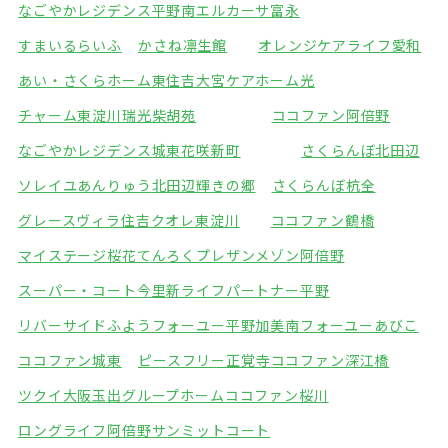
なごやかレジデンス平野南
エルカーサ富永
すまいるらいふ
かさね凛生館
オレンジケアライフ愛和
あい・さくらホーム東住吉
大宮ケアホーム光
チャーム東淀川瑞光
柴胡苑
ココファン阿倍野
なごやかレジデンス城東
花咲新町
さくらんぼ北田辺
ソレイユあんりゅう
北田辺輝きの郷
さくらんぼ杭全
グレースヴィラ住吉
クオレ東淀川
ココファン鶴橋
マイステージ桜花てんろく
プレザンメゾン阿倍野
スーパー・コート今里
新ライフパートナー平野
リバーサイドふよう
フォーユー平野加美南
フォーユーあびこ
ココファン城東
ピースフリー正覚寺
ココファン深江橋
ツクイ大阪玉出グループホーム
ココファン桜川
ロングライフ阿倍野
サンミットコート