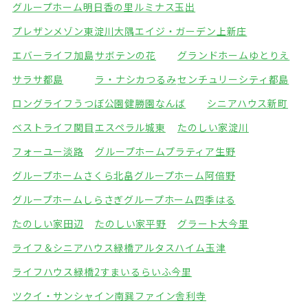
グループホーム明日香の里
ルミナス玉出
プレザンメゾン東淀川大隅
エイジ・ガーデン上新庄
エバーライフ加島
サボテンの花
グランドホームゆとりえ
サラサ都島
ラ・ナシカつるみ
センチュリーシティ都島
ロングライフうつぼ公園
健勝園なんば
シニアハウス新町
ベストライフ関目
エスペラル城東
たのしい家淀川
フォーユー淡路
グループホームプラティア生野
グループホームさくら北畠
グループホーム阿倍野
グループホームしらさぎ
グループホーム四季はる
たのしい家田辺
たのしい家平野
グラート大今里
ライフ＆シニアハウス緑橋
アルタスハイム玉津
ライフハウス緑橋2
すまいるらいふ今里
ツクイ・サンシャイン南巽
ファイン舎利寺