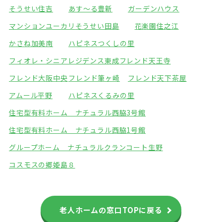
そうせい住吉
あす～る豊新
ガーデンハウス
マンションユーカリ
そうせい田島
花楽園住之江
かさね加美南
ハピネスつくしの里
フィオレ・シニアレジデンス東成
フレンド天王寺
フレンド大阪中央
フレンド筆ヶ崎
フレンド天下茶屋
アムール平野
ハピネスくるみの里
住宅型有料ホーム ナチュラル西脇3号館
住宅型有料ホーム ナチュラル西脇1号館
グループホーム ナチュラル
クランコート生野
コスモスの郷姫島８
老人ホームの窓口TOPに戻る