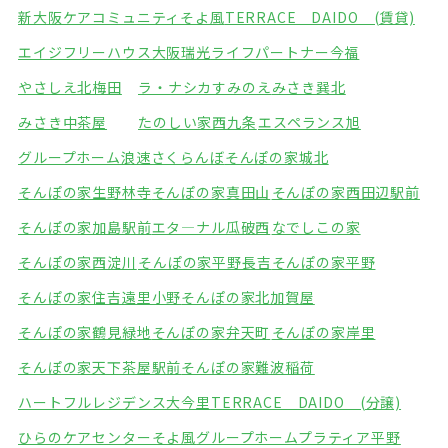
新大阪ケアコミュニティそよ風
TERRACE DAIDO (賃貸)
エイジフリーハウス大阪瑞光
ライフパートナー今福
やさしえ北梅田
ラ・ナシカすみのえ
みさき巽北
みさき中茶屋
たのしい家西九条
エスペランス旭
グループホーム浪速さくらんぼ
そんぽの家城北
そんぽの家生野林寺
そんぽの家真田山
そんぽの家西田辺駅前
そんぽの家加島駅前
エタ―ナル瓜破西
なでしこの家
そんぽの家西淀川
そんぽの家平野長吉
そんぽの家平野
そんぽの家住吉遠里小野
そんぽの家北加賀屋
そんぽの家鶴見緑地
そんぽの家弁天町
そんぽの家岸里
そんぽの家天下茶屋駅前
そんぽの家難波稲荷
ハートフルレジデンス大今里
TERRACE DAIDO (分譲)
ひらのケアセンターそよ風
グループホームプラティア平野