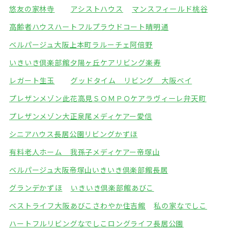
悠友の家林寺
アシストハウス
マンスフィールド桃谷
高齢者ハウスハートフル
プラウドコート晴明通
ベルパージュ大阪上本町
ラルーチェ阿倍野
いきいき倶楽部館夕陽ヶ丘
ケアリビング楽寿
レガート生玉
グッドタイム リビング 大阪ベイ
プレザンメゾン此花高見
ＳＯＭＰＯケアラヴィーレ弁天町
プレザンメゾン大正泉尾
メディケアー愛信
シニアハウス長居公園
リビングかずほ
有料老人ホーム 我孫子
メディケアー帝塚山
ベルパージュ大阪帝塚山
いきいき倶楽部館長居
グランデかずほ
いきいき倶楽部館あびこ
ベストライフ大阪あびこ
さわやか住吉館
私の家なでしこ
ハートフルリビングなでしこ
ロングライフ長居公園