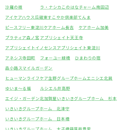
沙羅の樹
ラ・ナシカこのはな
チャーム南田辺
アイケアハウス瓜破東
すこやか倶楽部てんま
ピースフリー東淀川
ケアホーム長吉
ケアホーム加美
プラティア森ノ宮
アプリシェイト天王寺
アプリシェイトイノセンス
アプリシェイト東淀川
アネシス寺田町
フォーユー緑橋
ひまわりの宿
森小路スマイルガーデン
ヒューマンライフケア生野グループホーム
エニシエ北巽
ゆいま～る福
ルシエル井高野
エイジ・ガーデン北加賀屋
いきいきグループホーム 杉本
いきいきグループホーム 北津守
いきいきグループホーム 日本橋
いきいきグループホーム 太子橋
萌芽苑豊里