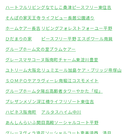
ハートフルリビングなでしこ桑津
ピースフリー東住吉
そんぽの家天王寺
ライフビュー長居公園通り
ホームケアー長吉
リビングフォレスト
フォーユー平野
ひだまりの家
ピースフリー平野
エスポワール南巽
グループホーム文の里
プラムケアー
グレースマサコーヌ阪南町
チャーム東淀川豊里
ユトリーム大阪北
リュミエール加島
ケア・ブリッジ帝塚山
ＳＯＭＰＯケアラヴィーレ南堀江
コスモメイト
グループホーム夕陽丘
高齢者タワーやかた「柾」
プレザンメゾン深江橋
ライフリゾート東住吉
ハピネス阪南町
アルタスハイム中川
あんしんらいふ関目高殿
ソーシャルコート平野
グレースヴィラ浪花
ソーシャルコート恵美須西 清月