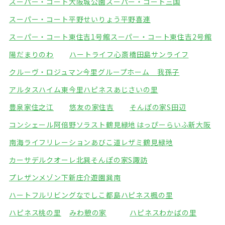
スーパー・コート大阪城公園
スーパー・コート三国
スーパー・コート平野
せいりょう平野喜連
スーパー・コート東住吉1号館
スーパー・コート東住吉2号館
陽だまりのわ
ハートライフ心斎橋
田島サンライフ
クルーヴ・ロジュマン今里
グループホーム 我孫子
アルタスハイム東今里
ハピネスあじさいの里
豊泉家住之江
悠友の家住吉
そんぽの家S田辺
コンシェール阿倍野
ソラスト鶴見緑地
はっぴーらいふ新大阪
南海ライフリレーションあびこ道
レザミ鶴見緑地
カーサデルクオーレ北巽
そんぽの家S諏訪
プレザンメゾン下新庄
介遊園巽南
ハートフルリビングなでしこ都島
ハピネス楓の里
ハピネス桃の里
みわ憩の家
ハピネスわかばの里