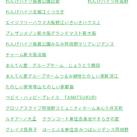
れんげハイツ長居公園
日愛
れんげハイツ井高野
れんげハイツ北堀江
くつろぎ
エイジフリーハウス大阪野江
いきいきハウス♪
プレザンメゾン新大阪
グランドマスト新大阪
れんげハイツ長居公園みなみ
阿倍野マリアレジデンス
チャーム新大阪淡路
まんてん堂 グループホーム じょうとう関目
まんてん堂グループホームつるみ緑地
たのしい家新深江
たのしい家帝塚山
たのしい家都島
ペピイ・ハッピープレイス TAMATSUKURI
グロリアスライフ阿倍野
コミュニティホームあんり弁天町
ルチアーノ大正
クランコート東住吉
長池やすらぎの里
グレイス我孫子
はーとふる東住吉
みつばレジデンス阿倍野