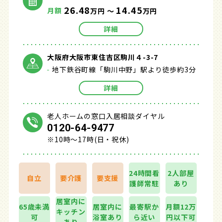
26.48
14.45
月額
万円 ～
万円
詳細
大阪府大阪市東住吉区駒川４-3-7
地下鉄谷町線「駒川中野」駅より徒歩約3分
詳細
老人ホームの窓口入居相談ダイヤル
0120-64-9477
※10時～17時(日・祝休)
24時間看
2人部屋
自立
要介護
要支援
護師常駐
あり
居室内に
65歳未満
居室内に
最寄駅か
月額12万
キッチン
可
浴室あり
ら近い
円以下可