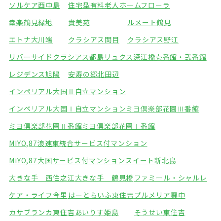
ソルケア西中島
住宅型有料老人ホームフローラ
幸楽鶴見緑地
貴美苑
ルメート鶴見
エトナ大川端
クラシアス関目
クラシアス野江
リバーサイドクラシアス都島
リュクス深江橋壱番館・弐番館
レジデンス旭陽
安寿の郷北田辺
インペリアル大国Ⅱ自立マンション
インペリアル大国Ⅰ自立マンション
ミヨ倶楽部花園Ⅲ番館
ミヨ倶楽部花園Ⅱ番館
ミヨ倶楽部花園Ⅰ番館
MIYO,87浪速東統合サービス付マンション
MiYO,87大国サービス付マンション
スイート新北島
大きな手 西住之江
大きな手 鶴見橋
ファミール・シャルレ
ケア・ライフ今里
はーとらいふ東住吉
プルメリア巽中
カサブランカ東住吉
あいりす姫島
そうせい東住吉