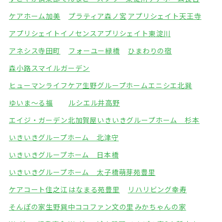
ケアホーム加美
プラティア森ノ宮
アプリシェイト天王寺
アプリシェイトイノセンス
アプリシェイト東淀川
アネシス寺田町
フォーユー緑橋
ひまわりの宿
森小路スマイルガーデン
ヒューマンライフケア生野グループホーム
エニシエ北巽
ゆいま～る福
ルシエル井高野
エイジ・ガーデン北加賀屋
いきいきグループホーム 杉本
いきいきグループホーム 北津守
いきいきグループホーム 日本橋
いきいきグループホーム 太子橋
萌芽苑豊里
ケアコート住之江
はなまる苑豊里
リハリビング幸寿
そんぽの家生野巽中
ココファン文の里
みかちゃんの家