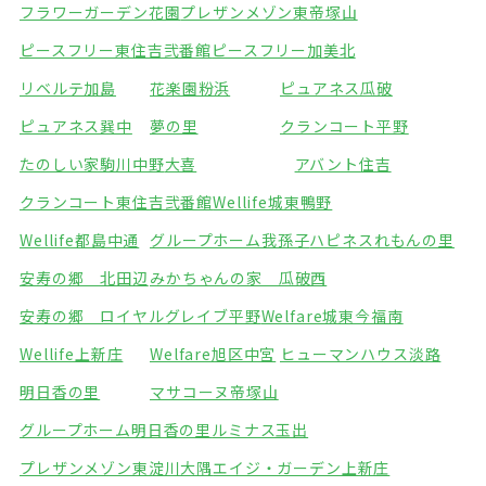
フラワーガーデン花園
プレザンメゾン東帝塚山
ピースフリー東住吉弐番館
ピースフリー加美北
リベルテ加島
花楽園粉浜
ピュアネス瓜破
ピュアネス巽中
夢の里
クランコート平野
たのしい家駒川中野
大喜
アバント住吉
クランコート東住吉弐番館
Wellife城東鴨野
Wellife都島中通
グループホーム我孫子
ハピネスれもんの里
安寿の郷 北田辺
みかちゃんの家 瓜破西
安寿の郷 ロイヤルグレイブ平野
Welfare城東今福南
Wellife上新庄
Welfare旭区中宮
ヒューマンハウス淡路
明日香の里
マサコーヌ帝塚山
グループホーム明日香の里
ルミナス玉出
プレザンメゾン東淀川大隅
エイジ・ガーデン上新庄