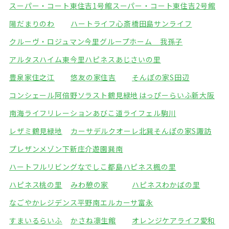
スーパー・コート東住吉1号館
スーパー・コート東住吉2号館
陽だまりのわ
ハートライフ心斎橋
田島サンライフ
クルーヴ・ロジュマン今里
グループホーム 我孫子
アルタスハイム東今里
ハピネスあじさいの里
豊泉家住之江
悠友の家住吉
そんぽの家S田辺
コンシェール阿倍野
ソラスト鶴見緑地
はっぴーらいふ新大阪
南海ライフリレーションあびこ道
ライフェル駒川
レザミ鶴見緑地
カーサデルクオーレ北巽
そんぽの家S諏訪
プレザンメゾン下新庄
介遊園巽南
ハートフルリビングなでしこ都島
ハピネス楓の里
ハピネス桃の里
みわ憩の家
ハピネスわかばの里
なごやかレジデンス平野南
エルカーサ富永
すまいるらいふ
かさね凛生館
オレンジケアライフ愛和