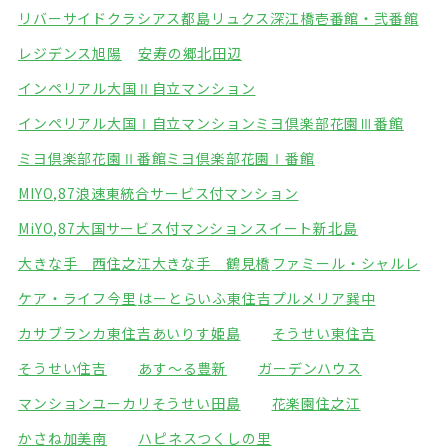
リバーサイドクラシアス都島
リュクス深江橋壱番館・弐番館
レジデンス旭陽
安寿の郷北田辺
インペリアル大国Ⅱ自立マンション
インペリアル大国Ⅰ自立マンション
ミヨ倶楽部花園Ⅲ番館
ミヨ倶楽部花園Ⅱ番館
ミヨ倶楽部花園Ⅰ番館
MIYO,87浪速東統合サービス付マンション
MiYO,87大国サービス付マンション
スイート新北島
大きな手 西住之江
大きな手 鶴見橋
ファミール・シャルレ
ケア・ライフ今里
はーとらいふ東住吉
プルメリア巽中
カサブランカ東住吉
あいりす姫島
そうせい東住吉
そうせい住吉
あす～る豊新
ガーデンハウス
マンションユーカリ
そうせい田島
花楽園住之江
かさね加美南
ハピネスつくしの里