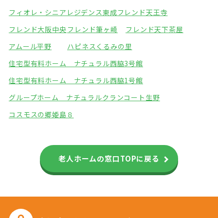
フィオレ・シニアレジデンス東成
フレンド天王寺
フレンド大阪中央
フレンド筆ヶ崎
フレンド天下茶屋
アムール平野
ハピネスくるみの里
住宅型有料ホーム ナチュラル西脇3号館
住宅型有料ホーム ナチュラル西脇1号館
グループホーム ナチュラル
クランコート生野
コスモスの郷姫島８
老人ホームの窓口TOPに戻る