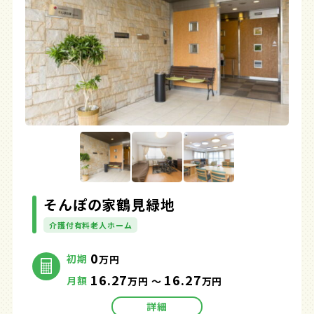
そんぽの家鶴見緑地
介護付有料老人ホーム
0
初期
万円
16.27
16.27
月額
万円 ～
万円
詳細