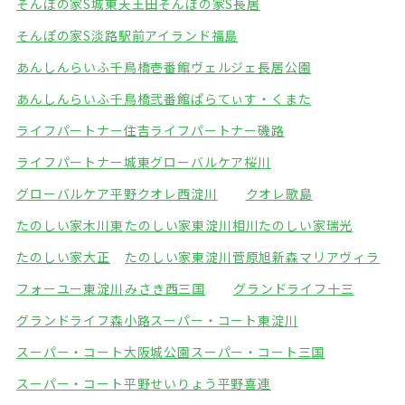
そんぽの家S城東天王田
そんぽの家S長居
そんぽの家S淡路駅前
アイランド福島
あんしんらいふ千鳥橋壱番館
ヴェルジェ長居公園
あんしんらいふ千鳥橋弐番館
ぱらてぃす・くまた
ライフパートナー住吉
ライフパートナー磯路
ライフパートナー城東
グローバルケア桜川
グローバルケア平野
クオレ西淀川
クオレ歌島
たのしい家木川東
たのしい家東淀川相川
たのしい家瑞光
たのしい家大正
たのしい家東淀川菅原
旭新森マリアヴィラ
フォーユー東淀川
みさき西三国
グランドライフ十三
グランドライフ森小路
スーパー・コート東淀川
スーパー・コート大阪城公園
スーパー・コート三国
スーパー・コート平野
せいりょう平野喜連