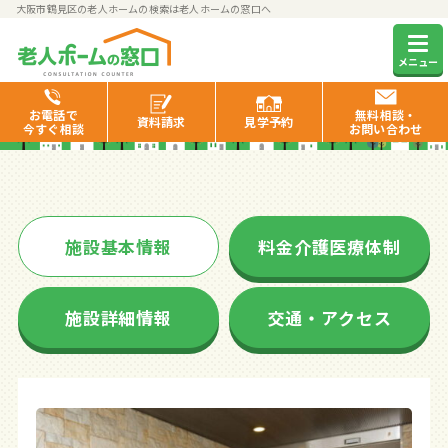
大阪市鶴見区の老人ホームの検索は老人ホームの窓口へ
そんぽの家鶴見緑地
メニュー
お電話で
無料相談・
資料
請求
見学
予約
今すぐ相談
お問い合わせ
施設基本情報
料金介護医療体制
施設詳細情報
交通・アクセス