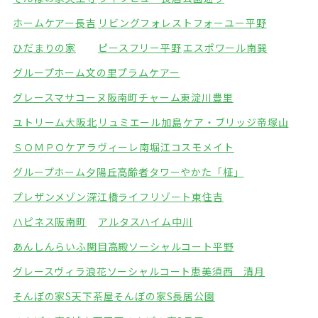
ホームケアー長吉
リビングフォレスト
フォーユー平野
ひだまりの家
ピースフリー平野
エスポワール南巽
グループホーム文の里
プラムケアー
グレースマサコーヌ阪南町
チャーム東淀川豊里
ユトリーム大阪北
リュミエール加島
ケア・ブリッジ帝塚山
ＳＯＭＰＯケアラヴィーレ南堀江
コスモメイト
グループホーム夕陽丘
高齢者タワーやかた「柾」
プレザンメゾン深江橋
ライフリゾート東住吉
ハピネス阪南町
アルタスハイム中川
あんしんらいふ関目高殿
ソーシャルコート平野
グレースヴィラ浪花
ソーシャルコート恵美須西 清月
そんぽの家S天下茶屋
そんぽの家S長居公園