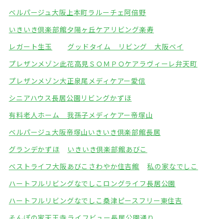
ベルパージュ大阪上本町
ラルーチェ阿倍野
いきいき倶楽部館夕陽ヶ丘
ケアリビング楽寿
レガート生玉
グッドタイム リビング 大阪ベイ
プレザンメゾン此花高見
ＳＯＭＰＯケアラヴィーレ弁天町
プレザンメゾン大正泉尾
メディケアー愛信
シニアハウス長居公園
リビングかずほ
有料老人ホーム 我孫子
メディケアー帝塚山
ベルパージュ大阪帝塚山
いきいき倶楽部館長居
グランデかずほ
いきいき倶楽部館あびこ
ベストライフ大阪あびこ
さわやか住吉館
私の家なでしこ
ハートフルリビングなでしこ
ロングライフ長居公園
ハートフルリビングなでしこ桑津
ピースフリー東住吉
そんぽの家天王寺
ライフビュー長居公園通り