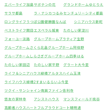
エバーライフ加島
サボテンの花
グランドホームゆとりえ
サラサ都島
ラ・ナシカつるみ
センチュリーシティ都島
ロングライフうつぼ公園
健勝園なんば
シニアハウス新町
ベストライフ関目
エスペラル城東
たのしい家淀川
フォーユー淡路
グループホームプラティア生野
グループホームさくら北畠
グループホーム阿倍野
グループホームしらさぎ
グループホーム四季はる
たのしい家田辺
たのしい家平野
グラート大今里
ライフ＆シニアハウス緑橋
アルタスハイム玉津
ライフハウス緑橋2
すまいるらいふ今里
ツクイ・サンシャイン南巽
ファイン舎利寺
悠友の家林寺
アシストハウス
マンスフィールド桃谷
高齢者ハウスハートフル
プラウドコート晴明通