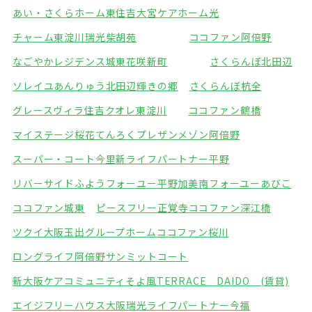
あい・さくらホーム東住吉
大宮ケアホーム光
チャーム東淀川瑞光
柴胡苑
ココファン阿倍野
なごやかレジデンス城東
花咲新町
さくらんぼ北田辺
ソレイユあんりゅう
北田辺輝きの郷
さくらんぼ杭全
グレースヴィラ住吉
クオレ東淀川
ココファン鶴橋
マイステージ桜花てんろく
プレザンメゾン阿倍野
スーパー・コート今里
新ライフパートナー平野
リバーサイドふよう
フォーユー平野加美南
フォーユーあびこ
ココファン城東
ピースフリー正覚寺
ココファン深江橋
ツクイ大阪玉出グループホーム
ココファン桜川
ロングライフ阿倍野
サンミットコート
新大阪ケアコミュニティそよ風
TERRACE DAIDO (賃貸)
エイジフリーハウス大阪瑞光
ライフパートナー今福