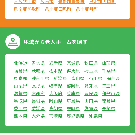
大阪狭山市
阪南市
豊能郡豊能町
泉北郡忠岡町
泉南郡熊取町
泉南郡田尻町
泉南郡岬町
地域から
老人ホームを探す
北海道
青森県
岩手県
宮城県
秋田県
山形県
福島県
茨城県
栃木県
群馬県
埼玉県
千葉県
東京都
神奈川県
新潟県
富山県
石川県
福井県
山梨県
長野県
岐阜県
静岡県
愛知県
三重県
滋賀県
京都府
大阪府
兵庫県
奈良県
和歌山県
鳥取県
島根県
岡山県
広島県
山口県
徳島県
香川県
愛媛県
高知県
福岡県
佐賀県
長崎県
熊本県
大分県
宮崎県
鹿児島県
沖縄県