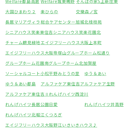
Welfare都島高倉
Welfare城東鴫野
そんぽの家S上新庄東
大国ひまわり２
楽ひらの
交欒森ノ宮
長居マリアヴィラ
総合ケアセンター旭城北
桂枝苑
シニアハウス笑楽東住吉
シニアハウス笑楽花園北
チャーム鶴見緑地
エイジフリーハウス大阪上本町
エイジフリーハウス大阪帝塚山
グループホーム松通り
グループホーム花園南
グループホーム北加賀屋
ソーシャルコート小松
平野みとうの里
ゆう＆あい
ゆう＆あい都島
アルファケア東住吉
アルファケア生野
アルファケア東住吉Ⅱ
れんげハイツ西淀川
れんげハイツ長居公園
日愛
れんげハイツ井高野
れんげハイツ北堀江
くつろぎ
エイジフリーハウス大阪野江
いきいきハウス♪