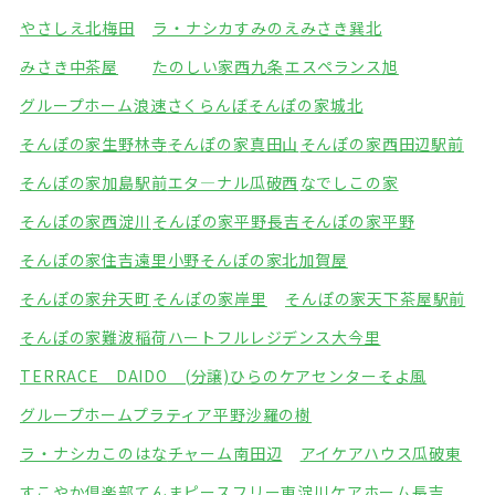
やさしえ北梅田
ラ・ナシカすみのえ
みさき巽北
みさき中茶屋
たのしい家西九条
エスペランス旭
グループホーム浪速さくらんぼ
そんぽの家城北
そんぽの家生野林寺
そんぽの家真田山
そんぽの家西田辺駅前
そんぽの家加島駅前
エタ―ナル瓜破西
なでしこの家
そんぽの家西淀川
そんぽの家平野長吉
そんぽの家平野
そんぽの家住吉遠里小野
そんぽの家北加賀屋
そんぽの家弁天町
そんぽの家岸里
そんぽの家天下茶屋駅前
そんぽの家難波稲荷
ハートフルレジデンス大今里
TERRACE DAIDO (分譲)
ひらのケアセンターそよ風
グループホームプラティア平野
沙羅の樹
ラ・ナシカこのはな
チャーム南田辺
アイケアハウス瓜破東
すこやか倶楽部てんま
ピースフリー東淀川
ケアホーム長吉