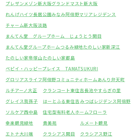
プレザンメゾン新大阪
グランドマスト新大阪
れんげハイツ長居公園みなみ
阿倍野マリアレジデンス
チャーム新大阪淡路
まんてん堂 グループホーム じょうとう関目
まんてん堂グループホームつるみ緑地
たのしい家新深江
たのしい家帝塚山
たのしい家都島
ペピイ・ハッピープレイス TAMATSUKURI
グロリアスライフ阿倍野
コミュニティホームあんり弁天町
ルチアーノ大正
クランコート東住吉
長池やすらぎの里
グレイス我孫子
はーとふる東住吉
みつばレジデンス阿倍野
ソルケア西中島
住宅型有料老人ホームフローラ
幸楽鶴見緑地
貴美苑
ルメート鶴見
エトナ大川端
クラシアス関目
クラシアス野江