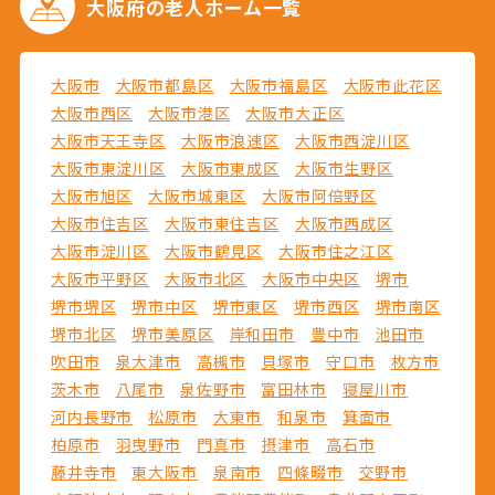
大阪府の
老人ホーム一覧
大阪市
大阪市都島区
大阪市福島区
大阪市此花区
大阪市西区
大阪市港区
大阪市大正区
大阪市天王寺区
大阪市浪速区
大阪市西淀川区
大阪市東淀川区
大阪市東成区
大阪市生野区
大阪市旭区
大阪市城東区
大阪市阿倍野区
大阪市住吉区
大阪市東住吉区
大阪市西成区
大阪市淀川区
大阪市鶴見区
大阪市住之江区
大阪市平野区
大阪市北区
大阪市中央区
堺市
堺市堺区
堺市中区
堺市東区
堺市西区
堺市南区
堺市北区
堺市美原区
岸和田市
豊中市
池田市
吹田市
泉大津市
高槻市
貝塚市
守口市
枚方市
茨木市
八尾市
泉佐野市
富田林市
寝屋川市
河内長野市
松原市
大東市
和泉市
箕面市
柏原市
羽曳野市
門真市
摂津市
高石市
藤井寺市
東大阪市
泉南市
四條畷市
交野市