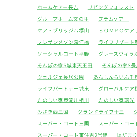
ホームケアー長吉
リビングフォレスト
グループホーム文の里
プラムケアー
ケア・ブリッジ帝塚山
ＳＯＭＰＯケア
プレザンメゾン深江橋
ライフリゾート
ソーシャルコート平野
グレースヴィラ
そんぽの家S城東天王田
そんぽの家S長
ヴェルジェ長居公園
あんしんらいふ千
ライフパートナー城東
グローバルケア
たのしい家東淀川相川
たのしい家瑞光
みさき西三国
グランドライフ十三
スーパー・コート三国
スーパー・コー
スーパー・コート東住吉2号館
陽だま