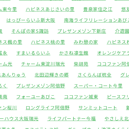
ム東今里
ハピネスあじさいの里
豊泉家住之江
悠
はっぴーらいふ新大阪
南海ライフリレーションあび
巽
そんぽの家S諏訪
プレザンメゾン下新庄
介遊
ネス楓の里
ハピネス桃の里
みわ憩の家
ハピネス
富永
すまいるらいふ
かさね凛生館
オレンジケア
ーム光
チャーム東淀川瑞光
柴胡苑
ココファン阿
ユあんりゅう
北田辺輝きの郷
さくらんぼ杭全
グ
ろく
プレザンメゾン阿倍野
スーパー・コート今里
美南
フォーユーあびこ
ココファン城東
ピースフ
ァン桜川
ロングライフ阿倍野
サンミットコート
ーハウス大阪瑞光
ライフパートナー今福
やさしえ