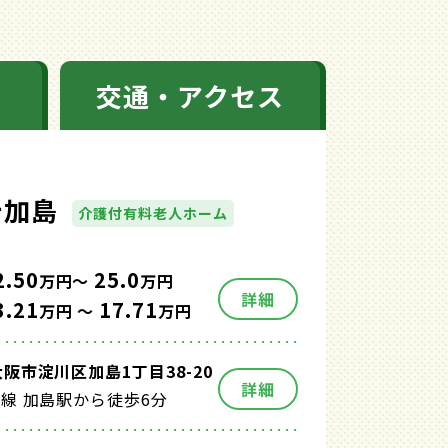
交通・アクセス
テ加島
介護付有料老人ホーム
2.50
25.0
万円～
万円
詳細
3.21
17.71
万円 ～
万円
阪市淀川区加島1丁目38-20
詳細
西線 加島駅から徒歩6分