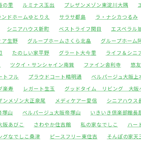
香の里
ルミナス玉出
プレザンメゾン東淀川大隅
ランドホームゆとりえ
サラサ都島
ラ・ナシカつるみ
シニアハウス新町
ベストライフ関目
エスペラル
ィア生野
グループホームさくら北畠
グループホーム
辺
たのしい家平野
グラート大今里
ライフ＆シニ
里
ツクイ・サンシャイン南巽
ファイン舎利寺
悠
ートフル
プラウドコート晴明通
ベルパージュ大阪上
グ楽寿
レガート生玉
グッドタイム リビング 大阪
ザンメゾン大正泉尾
メディケアー愛信
シニアハウス
帝塚山
ベルパージュ大阪帝塚山
いきいき倶楽部館長
大阪あびこ
さわやか住吉館
私の家なでしこ
ハー
ングなでしこ桑津
ピースフリー東住吉
そんぽの家天