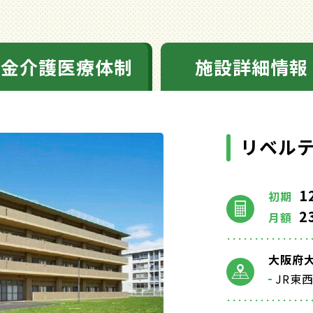
料金介護医療体制
施設詳細情報
リベル
1
初期
2
月額
大阪府大
JR東