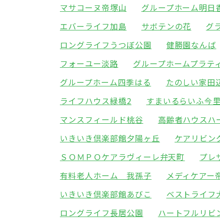
マサコーヌ帝塚山
グループホーム明日
エバーライフ加島
サボテンの花
グ
ロングライフうつぼ公園
健勝園なんば
フォーユー淡路
グループホームプラテ
グループホーム四季はる
たのしい家田
ライフハウス緑橋2
すまいるらいふ今
マンスフィールド桃谷
高齢者ハウスハ
いきいき倶楽部館夕陽ヶ丘
ケアリビン
ＳＯＭＰＯケアラヴィーレ弁天町
プレ
有料老人ホーム 我孫子
メディケアー
いきいき倶楽部館あびこ
ベストライフ
ロングライフ長居公園
ハートフルリビ