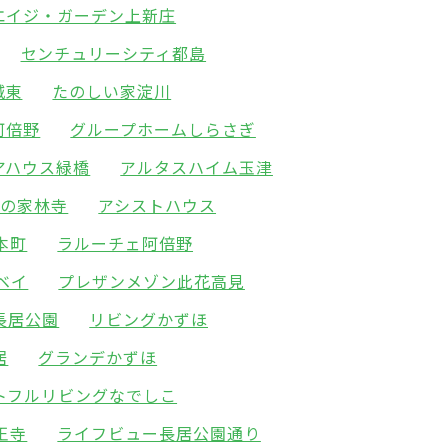
エイジ・ガーデン上新庄
センチュリーシティ都島
城東
たのしい家淀川
阿倍野
グループホームしらさぎ
アハウス緑橋
アルタスハイム玉津
友の家林寺
アシストハウス
本町
ラルーチェ阿倍野
ベイ
プレザンメゾン此花高見
長居公園
リビングかずほ
居
グランデかずほ
トフルリビングなでしこ
王寺
ライフビュー長居公園通り