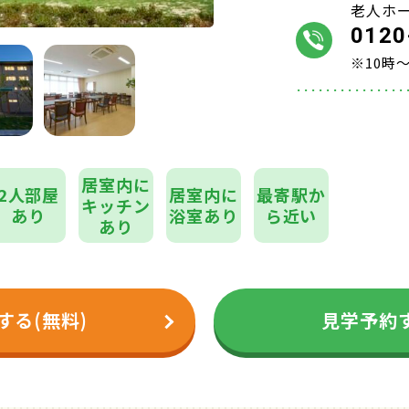
老人ホ
0120
※10時～
居室内に
2人部屋
居室内に
最寄駅か
キッチン
あり
浴室あり
ら近い
あり
する(無料)
見学予約す