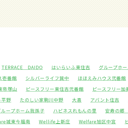
TERRACE DAIDO
はいらいふ東住吉
グループホー
ス壱番館
シルバーライフ巽中
ほほえみハウス弐番館
東帝塚山
ピースフリー東住吉弐番館
ピースフリー加
ト平野
たのしい家駒川中野
大喜
アバント住吉
グループホーム我孫子
ハピネスれもんの里
安寿の郷
fare城東今福南
Wellife上新庄
Welfare旭区中宮