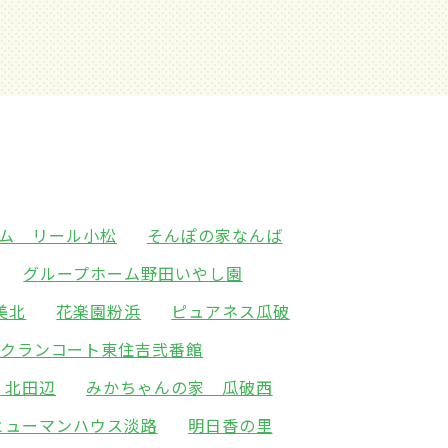
ム リール小松
そんぽの家なんば
グループホーム野田いやし園
美北
花楽園粉浜
ピュアネス瓜破
クランコート東住吉弐番館
 北田辺
みかちゃんの家 瓜破西
ヒューマンハウス淡路
明日香の里