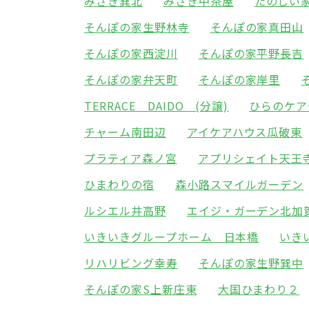
みさき巽北
みさき中茶屋
たのしい
そんぽの家生野林寺
そんぽの家真田山
そんぽの家西淀川
そんぽの家平野長吉
そんぽの家弁天町
そんぽの家岸里
TERRACE DAIDO (分譲)
ひらのケア
チャーム南田辺
アイケアハウス瓜破東
プラティア森ノ宮
アプリシェイト天王
ひまわりの宿
森小路スマイルガーデン
ルシエル井高野
エイジ・ガーデン北加
いきいきグループホーム 日本橋
いき
リハリビング幸寿
そんぽの家生野巽中
そんぽの家S上新庄東
大国ひまわり２