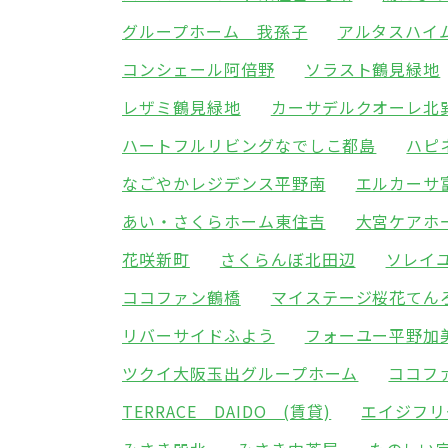
グループホーム 我孫子
アルタスハイ
コンシェール阿倍野
ソラスト鶴見緑地
レザミ鶴見緑地
カーサデルクオーレ北
ハートフルリビングなでしこ都島
ハピ
なごやかレジデンス平野南
エルカーサ
あい・さくらホーム東住吉
大宮ケアホ
花咲新町
さくらんぼ北田辺
ソレイ
ココファン鶴橋
マイステージ桜花てん
リバーサイドふよう
フォーユー平野加
ツクイ大阪玉出グループホーム
ココフ
TERRACE DAIDO (賃貸)
エイジフリ