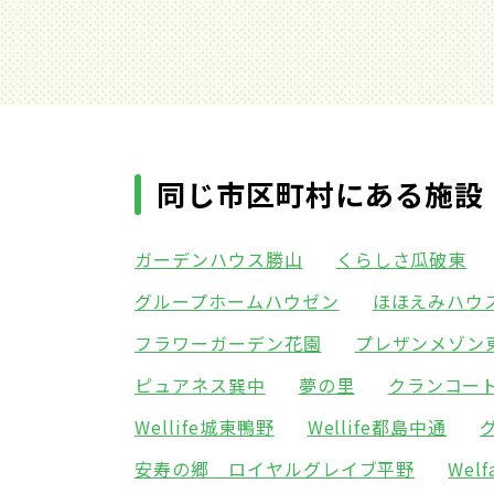
同じ市区町村にある施設
ガーデンハウス勝山
くらしさ瓜破東
グループホームハウゼン
ほほえみハウ
フラワーガーデン花園
プレザンメゾン
ピュアネス巽中
夢の里
クランコー
Wellife城東鴨野
Wellife都島中通
安寿の郷 ロイヤルグレイブ平野
Wel