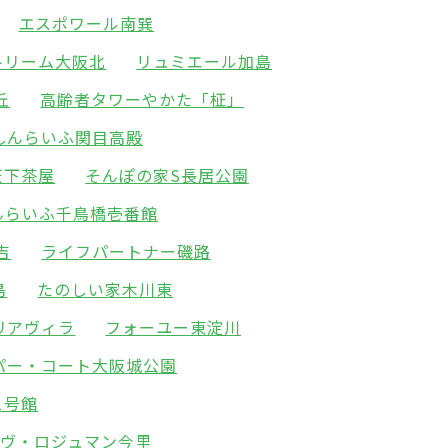
エスポワール南巽
トリーム大阪北
リュミエール加島
丘
高齢者タワーやかた「柾」
しんらいふ関目高殿
天下茶屋
そんぽの家S長居公園
んらいふ千鳥橋壱番館
吉
ライフパートナー磯路
島
たのしい家木川東
リアヴィラ
フォーユー東淀川
パー・コート大阪城公園
1号館
ーヴ・ロジュマン今里