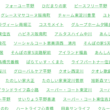
フォーユー平野
ひだまりの家
ピースフリー平野
グレースマサコーヌ阪南町
チャーム東淀川豊里
ユ
ラヴィーレ南堀江
コスモメイト
グループホーム夕陽
東住吉
ハピネス阪南町
アルタスハイム中川
あん
浪花
ソーシャルコート恵美須西 清月
そんぽの家S
居
そんぽの家S淡路駅前
アイランド福島
あんし
鳥橋弐番館
ぱらてぃす・くまた
ライフパートナー住
桜川
グローバルケア平野
クオレ西淀川
クオレ歌
たのしい家大正
たのしい家東淀川菅原
旭新森マ
グランドライフ森小路
スーパー・コート東淀川
スー
ト平野
せいりょう平野喜連
スーパー・コート東住吉
りのわ
ハートライフ心斎橋
田島サンライフ
クル