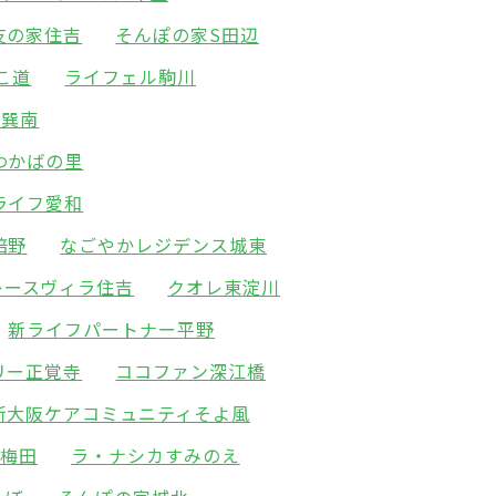
友の家住吉
そんぽの家S田辺
こ道
ライフェル駒川
園巽南
わかばの里
ライフ愛和
倍野
なごやかレジデンス城東
レースヴィラ住吉
クオレ東淀川
新ライフパートナー平野
リー正覚寺
ココファン深江橋
新大阪ケアコミュニティそよ風
北梅田
ラ・ナシカすみのえ