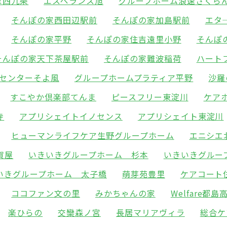
家西九条
エスペランス旭
グループホーム浪速さくら
そんぽの家西田辺駅前
そんぽの家加島駅前
エタ
そんぽの家平野
そんぽの家住吉遠里小野
そんぽ
そんぽの家天下茶屋駅前
そんぽの家難波稲荷
ハート
センターそよ風
グループホームプラティア平野
沙羅
すこやか倶楽部てんま
ピースフリー東淀川
ケア
寺
アプリシェイトイノセンス
アプリシェイト東淀川
ヒューマンライフケア生野グループホーム
エニシエ
賀屋
いきいきグループホーム 杉本
いきいきグルー
いきグループホーム 太子橋
萌芽苑豊里
ケアコート
ココファン文の里
みかちゃんの家
Welfare都島
楽ひらの
交欒森ノ宮
長居マリアヴィラ
総合ケ