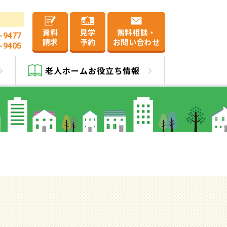
資料
見学
無料相談・
-9477
請求
予約
お問い合わせ
-9405
老人ホーム
お役立ち情報