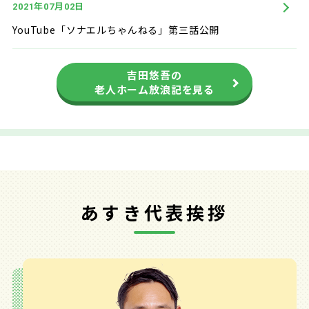
年
月
日
2021
07
02
YouTube「ソナエルちゃんねる」第三話公開
吉田悠吾の
老人ホーム放浪記を見る
あすき代表挨拶