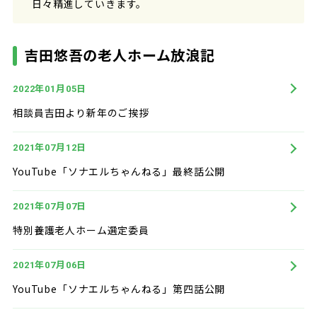
日々精進していきます。
吉田悠吾の老人ホーム放浪記
年
月
日
2022
01
05
相談員吉田より新年のご挨拶
年
月
日
2021
07
12
YouTube「ソナエルちゃんねる」最終話公開
年
月
日
2021
07
07
特別養護老人ホーム選定委員
年
月
日
2021
07
06
YouTube「ソナエルちゃんねる」第四話公開