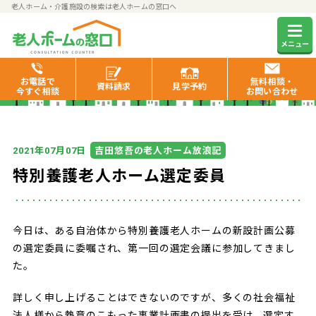
老人ホーム・介護施設の検索は老人ホームの窓口へ
老人ホームの窓口お役立ち情報
メニュー
お電話で
無料相談・
資料
請求
見学
予約
今すぐ相談
お問い合わせ
年
月
日
吉田悠吾の老人ホーム放浪記
2021
07
07
特別養護老人ホーム選定委員
今日は、ある自治体から特別養護老人ホームの新設計画公募
の選定委員に委嘱され、第一回の選定会議に参加してきまし
た。
詳しく申し上げることはできないのですが、多くの社会福祉
法人様から熱意のこもった事業計画書の提出を受け、選定す