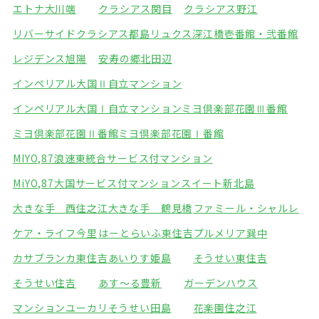
エトナ大川端
クラシアス関目
クラシアス野江
リバーサイドクラシアス都島
リュクス深江橋壱番館・弐番館
レジデンス旭陽
安寿の郷北田辺
インペリアル大国Ⅱ自立マンション
インペリアル大国Ⅰ自立マンション
ミヨ倶楽部花園Ⅲ番館
ミヨ倶楽部花園Ⅱ番館
ミヨ倶楽部花園Ⅰ番館
MIYO,87浪速東統合サービス付マンション
MiYO,87大国サービス付マンション
スイート新北島
大きな手 西住之江
大きな手 鶴見橋
ファミール・シャルレ
ケア・ライフ今里
はーとらいふ東住吉
プルメリア巽中
カサブランカ東住吉
あいりす姫島
そうせい東住吉
そうせい住吉
あす～る豊新
ガーデンハウス
マンションユーカリ
そうせい田島
花楽園住之江