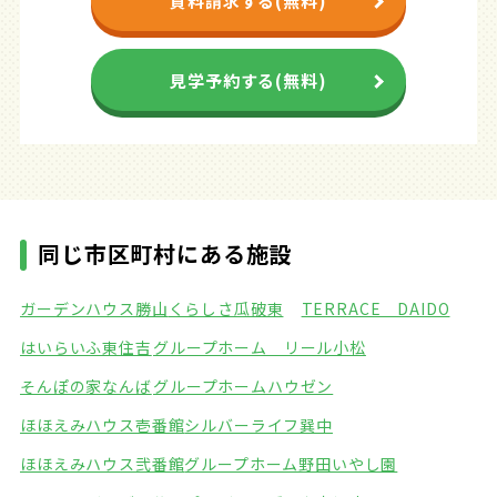
資料請求する(無料)
見学予約する(無料)
同じ市区町村にある施設
ガーデンハウス勝山
くらしさ瓜破東
TERRACE DAIDO
はいらいふ東住吉
グループホーム リール小松
そんぽの家なんば
グループホームハウゼン
ほほえみハウス壱番館
シルバーライフ巽中
ほほえみハウス弐番館
グループホーム野田いやし園