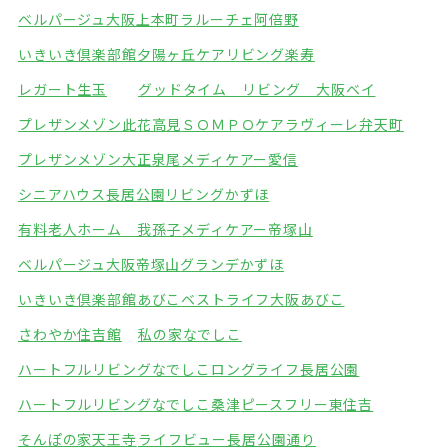
ベルパージュ大阪上本町
ラルーチェ阿倍野
いきいき倶楽部館夕陽ヶ丘
ケアリビング楽寿
レガート生玉
グッドタイム リビング 大阪ベイ
プレザンメゾン此花高見
ＳＯＭＰＯケアラヴィーレ弁天町
プレザンメゾン大正泉尾
メディケアー愛信
シニアハウス長居公園
リビングかずほ
有料老人ホーム 我孫子
メディケアー帝塚山
ベルパージュ大阪帝塚山
グランデかずほ
いきいき倶楽部館あびこ
ベストライフ大阪あびこ
さわやか住吉館
私の家なでしこ
ハートフルリビングなでしこ
ロングライフ長居公園
ハートフルリビングなでしこ桑津
ピースフリー東住吉
そんぽの家天王寺
ライフビュー長居公園通り