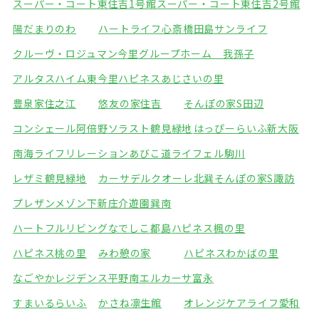
スーパー・コート東住吉1号館
スーパー・コート東住吉2号館
陽だまりのわ
ハートライフ心斎橋
田島サンライフ
クルーヴ・ロジュマン今里
グループホーム 我孫子
アルタスハイム東今里
ハピネスあじさいの里
豊泉家住之江
悠友の家住吉
そんぽの家S田辺
コンシェール阿倍野
ソラスト鶴見緑地
はっぴーらいふ新大阪
南海ライフリレーションあびこ道
ライフェル駒川
レザミ鶴見緑地
カーサデルクオーレ北巽
そんぽの家S諏訪
プレザンメゾン下新庄
介遊園巽南
ハートフルリビングなでしこ都島
ハピネス楓の里
ハピネス桃の里
みわ憩の家
ハピネスわかばの里
なごやかレジデンス平野南
エルカーサ富永
すまいるらいふ
かさね凛生館
オレンジケアライフ愛和