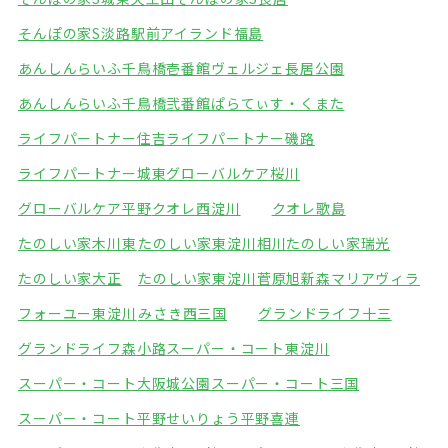
そんぽの家S淡路駅前
アイランド福島
あんしんらいふ千鳥橋壱番館
ヴェルジェ長居公園
あんしんらいふ千鳥橋弐番館
ぱらてぃす・くまた
ライフパートナー住吉
ライフパートナー磯路
ライフパートナー城東
グローバルケア桜川
グローバルケア平野
クオレ西淀川
クオレ歌島
たのしい家木川東
たのしい家東淀川相川
たのしい家瑞光
たのしい家大正
たのしい家東淀川菅原
旭新森マリアヴィラ
フォーユー東淀川
みさき西三国
グランドライフ十三
グランドライフ森小路
スーパー・コート東淀川
スーパー・コート大阪城公園
スーパー・コート三国
スーパー・コート平野
せいりょう平野喜連