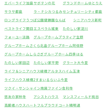
エバーライフ加島
サボテンの花
グランドホームゆとりえ
サラサ都島
ラ・ナシカつるみ
センチュリーシティ都島
ロングライフうつぼ公園
健勝園なんば
シニアハウス新町
ベストライフ関目
エスペラル城東
たのしい家淀川
フォーユー淡路
グループホームプラティア生野
グループホームさくら北畠
グループホーム阿倍野
グループホームしらさぎ
グループホーム四季はる
たのしい家田辺
たのしい家平野
グラート大今里
ライフ＆シニアハウス緑橋
アルタスハイム玉津
ライフハウス緑橋2
すまいるらいふ今里
ツクイ・サンシャイン南巽
ファイン舎利寺
悠友の家林寺
アシストハウス
マンスフィールド桃谷
高齢者ハウスハートフル
プラウドコート晴明通