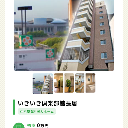
いきいき倶楽部館長居
住宅型有料老人ホーム
0
初期
万円