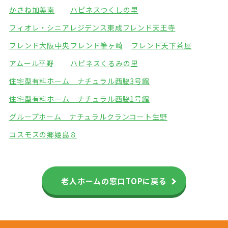
かさね加美南
ハピネスつくしの里
フィオレ・シニアレジデンス東成
フレンド天王寺
フレンド大阪中央
フレンド筆ヶ崎
フレンド天下茶屋
アムール平野
ハピネスくるみの里
住宅型有料ホーム ナチュラル西脇3号館
住宅型有料ホーム ナチュラル西脇1号館
グループホーム ナチュラル
クランコート生野
コスモスの郷姫島８
老人ホームの窓口TOPに戻る