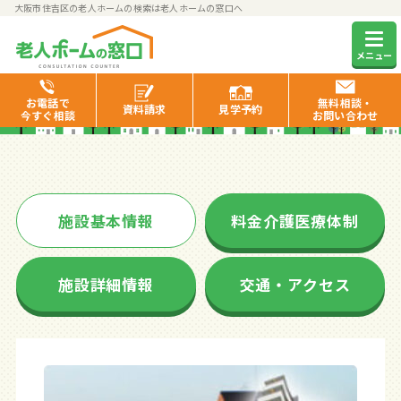
大阪市住吉区の老人ホームの検索は老人ホームの窓口へ
いきいき倶楽部館長居
メニュー
お電話で
無料相談・
資料
請求
見学
予約
今すぐ相談
お問い合わせ
施設基本情報
料金介護医療体制
施設詳細情報
交通・アクセス