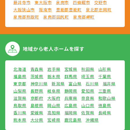
藤井寺市
東大阪市
泉南市
四條畷市
交野市
大阪狭山市
阪南市
豊能郡豊能町
泉北郡忠岡町
泉南郡熊取町
泉南郡田尻町
泉南郡岬町
地域から
老人ホームを探す
北海道
青森県
岩手県
宮城県
秋田県
山形県
福島県
茨城県
栃木県
群馬県
埼玉県
千葉県
東京都
神奈川県
新潟県
富山県
石川県
福井県
山梨県
長野県
岐阜県
静岡県
愛知県
三重県
滋賀県
京都府
大阪府
兵庫県
奈良県
和歌山県
鳥取県
島根県
岡山県
広島県
山口県
徳島県
香川県
愛媛県
高知県
福岡県
佐賀県
長崎県
熊本県
大分県
宮崎県
鹿児島県
沖縄県