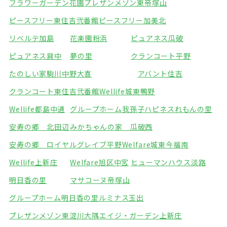
フラワーガーデン花園
プレザンメゾン東帝塚山
ピースフリー東住吉弐番館
ピースフリー加美北
リベルテ加島
花楽園粉浜
ピュアネス瓜破
ピュアネス巽中
夢の里
クランコート平野
たのしい家駒川中野
大喜
アバント住吉
クランコート東住吉弐番館
Wellife城東鴨野
Wellife都島中通
グループホーム我孫子
ハピネスれもんの里
安寿の郷 北田辺
みかちゃんの家 瓜破西
安寿の郷 ロイヤルグレイブ平野
Welfare城東今福南
Wellife上新庄
Welfare旭区中宮
ヒューマンハウス淡路
明日香の里
マサコーヌ帝塚山
グループホーム明日香の里
ルミナス玉出
プレザンメゾン東淀川大隅
エイジ・ガーデン上新庄