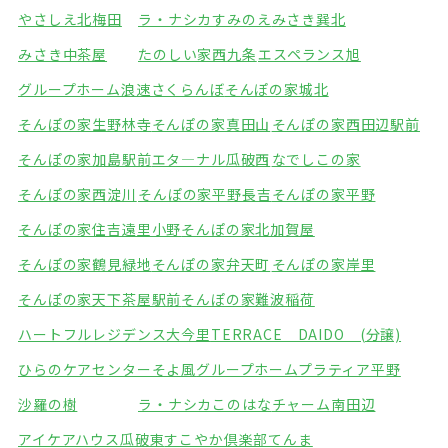
やさしえ北梅田
ラ・ナシカすみのえ
みさき巽北
みさき中茶屋
たのしい家西九条
エスペランス旭
グループホーム浪速さくらんぼ
そんぽの家城北
そんぽの家生野林寺
そんぽの家真田山
そんぽの家西田辺駅前
そんぽの家加島駅前
エタ―ナル瓜破西
なでしこの家
そんぽの家西淀川
そんぽの家平野長吉
そんぽの家平野
そんぽの家住吉遠里小野
そんぽの家北加賀屋
そんぽの家鶴見緑地
そんぽの家弁天町
そんぽの家岸里
そんぽの家天下茶屋駅前
そんぽの家難波稲荷
ハートフルレジデンス大今里
TERRACE DAIDO (分譲)
ひらのケアセンターそよ風
グループホームプラティア平野
沙羅の樹
ラ・ナシカこのはな
チャーム南田辺
アイケアハウス瓜破東
すこやか倶楽部てんま