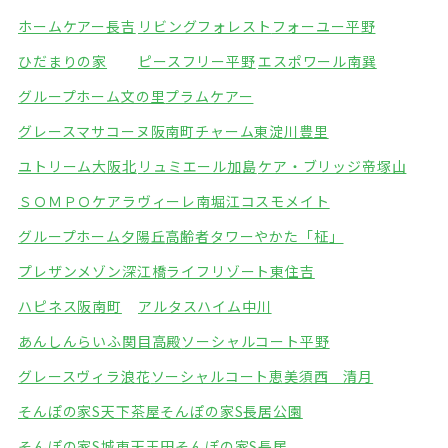
ホームケアー長吉
リビングフォレスト
フォーユー平野
ひだまりの家
ピースフリー平野
エスポワール南巽
グループホーム文の里
プラムケアー
グレースマサコーヌ阪南町
チャーム東淀川豊里
ユトリーム大阪北
リュミエール加島
ケア・ブリッジ帝塚山
ＳＯＭＰＯケアラヴィーレ南堀江
コスモメイト
グループホーム夕陽丘
高齢者タワーやかた「柾」
プレザンメゾン深江橋
ライフリゾート東住吉
ハピネス阪南町
アルタスハイム中川
あんしんらいふ関目高殿
ソーシャルコート平野
グレースヴィラ浪花
ソーシャルコート恵美須西 清月
そんぽの家S天下茶屋
そんぽの家S長居公園
そんぽの家S城東天王田
そんぽの家S長居