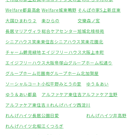
Welfare都島高倉
Welfare城東鴫野
そんぽの家S上新庄東
大国ひまわり２
楽ひらの
交欒森ノ宮
長居マリアヴィラ
総合ケアセンター旭城北
桂枝苑
シニアハウス笑楽東住吉
シニアハウス笑楽花園北
チャーム鶴見緑地
エイジフリーハウス大阪上本町
エイジフリーハウス大阪帝塚山
グループホーム松通り
グループホーム花園南
グループホーム北加賀屋
ソーシャルコート小松
平野みとうの里
ゆう＆あい
ゆう＆あい都島
アルファケア東住吉
アルファケア生野
アルファケア東住吉Ⅱ
れんげハイツ西淀川
れんげハイツ長居公園
日愛
れんげハイツ井高野
れんげハイツ北堀江
くつろぎ