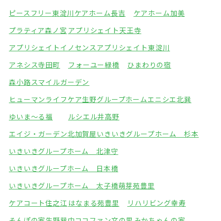
ピースフリー東淀川
ケアホーム長吉
ケアホーム加美
プラティア森ノ宮
アプリシェイト天王寺
アプリシェイトイノセンス
アプリシェイト東淀川
アネシス寺田町
フォーユー緑橋
ひまわりの宿
森小路スマイルガーデン
ヒューマンライフケア生野グループホーム
エニシエ北巽
ゆいま～る福
ルシエル井高野
エイジ・ガーデン北加賀屋
いきいきグループホーム 杉本
いきいきグループホーム 北津守
いきいきグループホーム 日本橋
いきいきグループホーム 太子橋
萌芽苑豊里
ケアコート住之江
はなまる苑豊里
リハリビング幸寿
そんぽの家生野巽中
ココファン文の里
みかちゃんの家