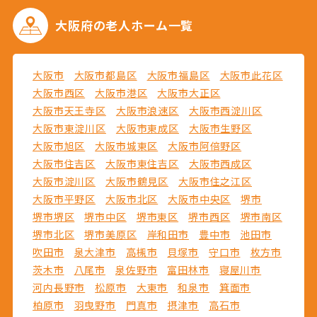
大阪府の
老人ホーム一覧
大阪市
大阪市都島区
大阪市福島区
大阪市此花区
大阪市西区
大阪市港区
大阪市大正区
大阪市天王寺区
大阪市浪速区
大阪市西淀川区
大阪市東淀川区
大阪市東成区
大阪市生野区
大阪市旭区
大阪市城東区
大阪市阿倍野区
大阪市住吉区
大阪市東住吉区
大阪市西成区
大阪市淀川区
大阪市鶴見区
大阪市住之江区
大阪市平野区
大阪市北区
大阪市中央区
堺市
堺市堺区
堺市中区
堺市東区
堺市西区
堺市南区
堺市北区
堺市美原区
岸和田市
豊中市
池田市
吹田市
泉大津市
高槻市
貝塚市
守口市
枚方市
茨木市
八尾市
泉佐野市
富田林市
寝屋川市
河内長野市
松原市
大東市
和泉市
箕面市
柏原市
羽曳野市
門真市
摂津市
高石市