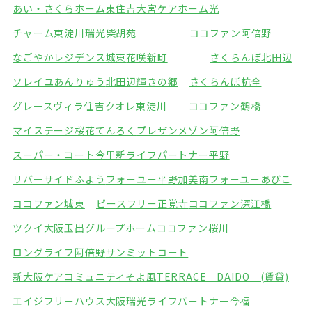
あい・さくらホーム東住吉
大宮ケアホーム光
チャーム東淀川瑞光
柴胡苑
ココファン阿倍野
なごやかレジデンス城東
花咲新町
さくらんぼ北田辺
ソレイユあんりゅう
北田辺輝きの郷
さくらんぼ杭全
グレースヴィラ住吉
クオレ東淀川
ココファン鶴橋
マイステージ桜花てんろく
プレザンメゾン阿倍野
スーパー・コート今里
新ライフパートナー平野
リバーサイドふよう
フォーユー平野加美南
フォーユーあびこ
ココファン城東
ピースフリー正覚寺
ココファン深江橋
ツクイ大阪玉出グループホーム
ココファン桜川
ロングライフ阿倍野
サンミットコート
新大阪ケアコミュニティそよ風
TERRACE DAIDO (賃貸)
エイジフリーハウス大阪瑞光
ライフパートナー今福