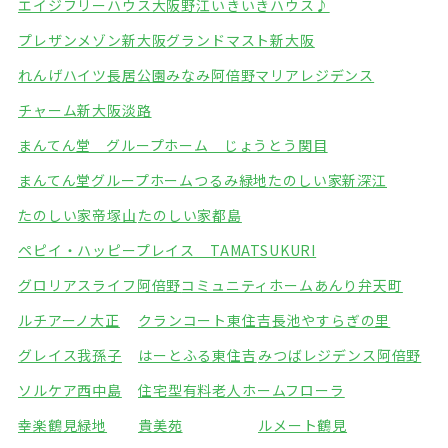
エイジフリーハウス大阪野江
いきいきハウス♪
プレザンメゾン新大阪
グランドマスト新大阪
れんげハイツ長居公園みなみ
阿倍野マリアレジデンス
チャーム新大阪淡路
まんてん堂 グループホーム じょうとう関目
まんてん堂グループホームつるみ緑地
たのしい家新深江
たのしい家帝塚山
たのしい家都島
ペピイ・ハッピープレイス TAMATSUKURI
グロリアスライフ阿倍野
コミュニティホームあんり弁天町
ルチアーノ大正
クランコート東住吉
長池やすらぎの里
グレイス我孫子
はーとふる東住吉
みつばレジデンス阿倍野
ソルケア西中島
住宅型有料老人ホームフローラ
幸楽鶴見緑地
貴美苑
ルメート鶴見