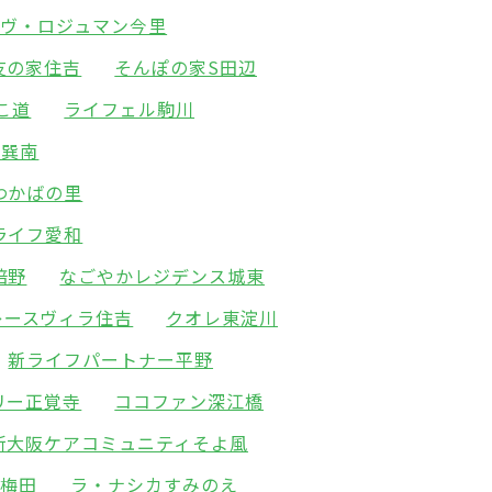
ーヴ・ロジュマン今里
友の家住吉
そんぽの家S田辺
こ道
ライフェル駒川
園巽南
わかばの里
ライフ愛和
倍野
なごやかレジデンス城東
レースヴィラ住吉
クオレ東淀川
新ライフパートナー平野
リー正覚寺
ココファン深江橋
新大阪ケアコミュニティそよ風
北梅田
ラ・ナシカすみのえ