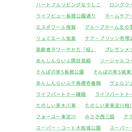
ハートフルリビングなでしこ
ロングラ
ライフビュー長居公園通り
ホームケア
エスポワール南巽
グループホーム文の
リュミエール加島
ケア・ブリッジ帝塚
高齢者タワーやかた「柾」
プレザンメ
あんしんらいふ関目高殿
ソーシャルコ
そんぽの家S長居公園
そんぽの家S城東
あんしんらいふ千鳥橋壱番館
ヴェルジ
ライフパートナー磯路
ライフパートナ
たのしい家木川東
たのしい家東淀川相
フォーユー東淀川
みさき西三国
グ
スーパー・コート大阪城公園
スーパー