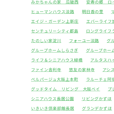
みかちゃんの家 瓜破西
安寿の郷 ロ
ヒューマンハウス淡路
明日香の里
エイジ・ガーデン上新庄
エバーライフ
センチュリーシティ都島
ロングライフ
たのしい家淀川
フォーユー淡路
グ
グループホームしらさぎ
グループホー
ライフ＆シニアハウス緑橋
アルタスハ
ファイン舎利寺
悠友の家林寺
アシ
ベルパージュ大阪上本町
ラルーチェ阿
グッドタイム リビング 大阪ベイ
プ
シニアハウス長居公園
リビングかずほ
いきいき倶楽部館長居
グランデかずほ