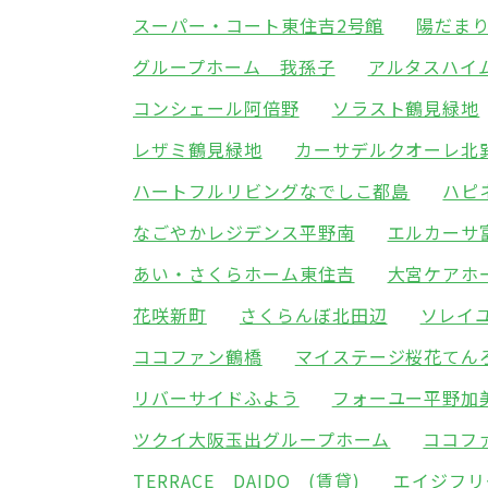
スーパー・コート東住吉2号館
陽だま
グループホーム 我孫子
アルタスハイ
コンシェール阿倍野
ソラスト鶴見緑地
レザミ鶴見緑地
カーサデルクオーレ北
ハートフルリビングなでしこ都島
ハピ
なごやかレジデンス平野南
エルカーサ
あい・さくらホーム東住吉
大宮ケアホ
花咲新町
さくらんぼ北田辺
ソレイ
ココファン鶴橋
マイステージ桜花てん
リバーサイドふよう
フォーユー平野加
ツクイ大阪玉出グループホーム
ココフ
TERRACE DAIDO (賃貸)
エイジフリ