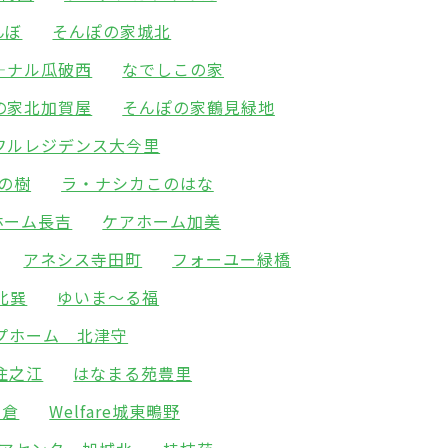
んぼ
そんぽの家城北
―ナル瓜破西
なでしこの家
の家北加賀屋
そんぽの家鶴見緑地
フルレジデンス大今里
の樹
ラ・ナシカこのはな
ホーム長吉
ケアホーム加美
アネシス寺田町
フォーユー緑橋
北巽
ゆいま～る福
プホーム 北津守
住之江
はなまる苑豊里
高倉
Welfare城東鴫野