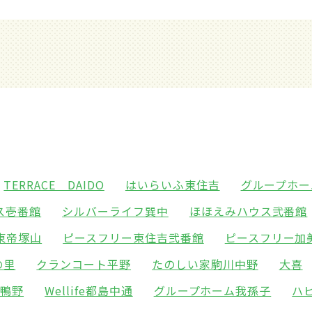
TERRACE DAIDO
はいらいふ東住吉
グループホー
ス壱番館
シルバーライフ巽中
ほほえみハウス弐番館
東帝塚山
ピースフリー東住吉弐番館
ピースフリー加
の里
クランコート平野
たのしい家駒川中野
大喜
東鴨野
Wellife都島中通
グループホーム我孫子
ハ