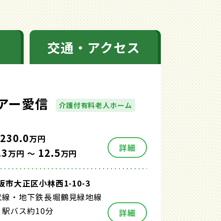
交通・アクセス
アー愛信
介護付有料老人ホーム
230.0
万円
詳細
.3
12.5
万円 ～
万円
市大正区小林西1-10-3
状線・地下鉄長堀鶴見緑地線
駅バス約10分
詳細