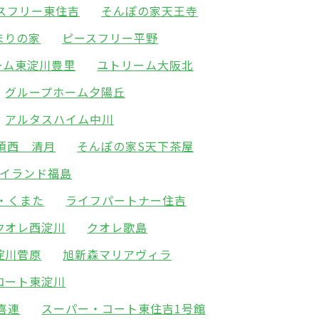
スフリー東住吉
そんぽの家天王寺
まりの家
ピースフリー平野
ーム東淀川豊里
ユトリーム大阪北
グループホーム夕陽丘
アルタスハイム中川
須西 清月
そんぽの家S天下茶屋
アイランド福島
・くまた
ライフパートナー住吉
クオレ西淀川
クオレ歌島
淀川菅原
旭新森マリアヴィラ
コート東淀川
喜連
スーパー・コート東住吉1号館