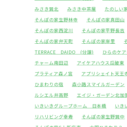
みさき巽北
みさき中茶屋
たのしい
そんぽの家生野林寺
そんぽの家真田山
そんぽの家西淀川
そんぽの家平野長吉
そんぽの家弁天町
そんぽの家岸里
TERRACE DAIDO (分譲)
ひらのケア
チャーム南田辺
アイケアハウス瓜破東
プラティア森ノ宮
アプリシェイト天王
ひまわりの宿
森小路スマイルガーデン
ルシエル井高野
エイジ・ガーデン北加
いきいきグループホーム 日本橋
いき
リハリビング幸寿
そんぽの家生野巽中