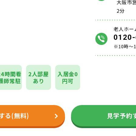
大阪市
2分
老人ホー
0120-
※10時～
24時間看
2人部屋
入居金0
護師常駐
あり
円可
する(無料)
見学予約す