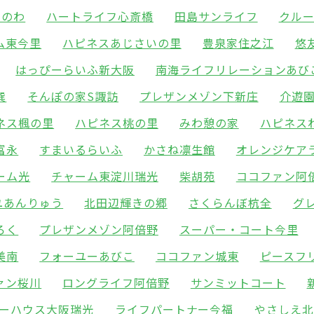
りのわ
ハートライフ心斎橋
田島サンライフ
クル
ム東今里
ハピネスあじさいの里
豊泉家住之江
悠
はっぴーらいふ新大阪
南海ライフリレーションあび
巽
そんぽの家S諏訪
プレザンメゾン下新庄
介遊
ネス楓の里
ハピネス桃の里
みわ憩の家
ハピネス
富永
すまいるらいふ
かさね凛生館
オレンジケア
ーム光
チャーム東淀川瑞光
柴胡苑
ココファン阿
ユあんりゅう
北田辺輝きの郷
さくらんぼ杭全
グ
ろく
プレザンメゾン阿倍野
スーパー・コート今里
美南
フォーユーあびこ
ココファン城東
ピースフ
ァン桜川
ロングライフ阿倍野
サンミットコート
ーハウス大阪瑞光
ライフパートナー今福
やさしえ