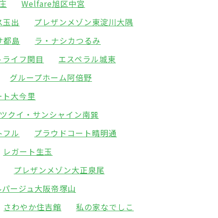
新庄
Welfare旭区中宮
ス玉出
プレザンメゾン東淀川大隅
サ都島
ラ・ナシカつるみ
トライフ関目
エスペラル城東
グループホーム阿倍野
ート大今里
ツクイ・サンシャイン南巽
トフル
プラウドコート晴明通
レガート生玉
プレザンメゾン大正泉尾
ルパージュ大阪帝塚山
さわやか住吉館
私の家なでしこ