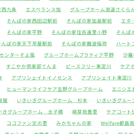
家西九条
エスペランス旭
グループホーム浪速さくら
そんぽの家西田辺駅前
そんぽの家加島駅前
エタ
そんぽの家平野
そんぽの家住吉遠里小野
そんぽ
そんぽの家天下茶屋駅前
そんぽの家難波稲荷
ハート
センターそよ風
グループホームプラティア平野
沙羅
すこやか倶楽部てんま
ピースフリー東淀川
ケア
寺
アプリシェイトイノセンス
アプリシェイト東淀川
ヒューマンライフケア生野グループホーム
エニシエ
賀屋
いきいきグループホーム 杉本
いきいきグルー
いきグループホーム 太子橋
萌芽苑豊里
ケアコート
ココファン文の里
みかちゃんの家
Welfare都島