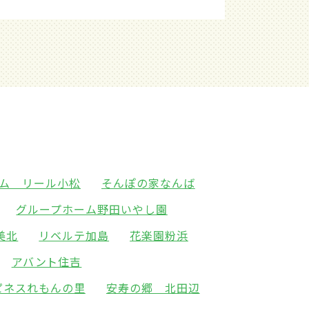
ム リール小松
そんぽの家なんば
グループホーム野田いやし園
美北
リベルテ加島
花楽園粉浜
アバント住吉
ピネスれもんの里
安寿の郷 北田辺