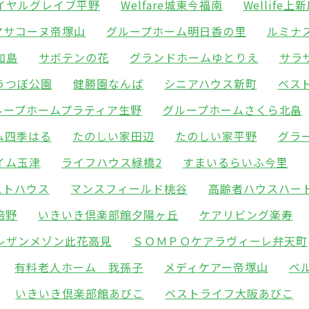
イヤルグレイブ平野
Welfare城東今福南
Wellife上
マサコーヌ帝塚山
グループホーム明日香の里
ルミナ
加島
サボテンの花
グランドホームゆとりえ
サラ
うつぼ公園
健勝園なんば
シニアハウス新町
ベス
ループホームプラティア生野
グループホームさくら北畠
ム四季はる
たのしい家田辺
たのしい家平野
グラ
イム玉津
ライフハウス緑橋2
すまいるらいふ今里
ストハウス
マンスフィールド桃谷
高齢者ハウスハー
倍野
いきいき倶楽部館夕陽ヶ丘
ケアリビング楽寿
レザンメゾン此花高見
ＳＯＭＰＯケアラヴィーレ弁天町
有料老人ホーム 我孫子
メディケアー帝塚山
ベ
いきいき倶楽部館あびこ
ベストライフ大阪あびこ