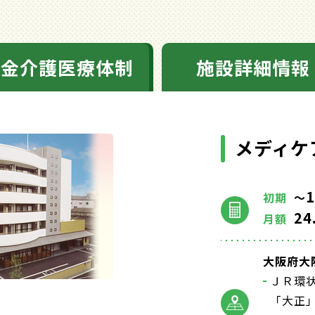
料金介護医療体制
施設詳細情報
メディケ
1
初期
～
24
月額
大阪府大阪
ＪＲ環
「大正」