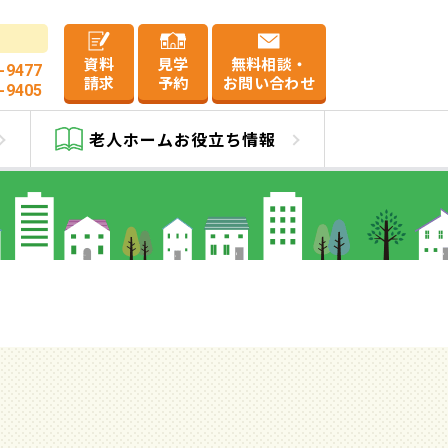
資料
見学
無料相談・
-9477
請求
予約
お問い合わせ
-9405
老人ホーム
お役立ち情報