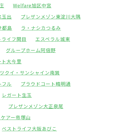
新庄
Welfare旭区中宮
ス玉出
プレザンメゾン東淀川大隅
サ都島
ラ・ナシカつるみ
トライフ関目
エスペラル城東
グループホーム阿倍野
ート大今里
ツクイ・サンシャイン南巽
トフル
プラウドコート晴明通
レガート生玉
プレザンメゾン大正泉尾
ィケアー帝塚山
ベストライフ大阪あびこ