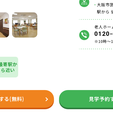
大阪市
駅から 
老人ホー
0120-
※10時～
最寄駅か
ら近い
する(無料)
見学予約す