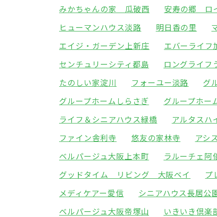
みかちゃんの家 瓜破西
安寿の郷 ロ
ヒューマンハウス淡路
明日香の里
エイジ・ガーデン上新庄
エバーライフ
センチュリーシティ都島
ロングライフ
たのしい家淀川
フォーユー淡路
グ
グループホームしらさぎ
グループホー
ライフ＆シニアハウス緑橋
アルタスハ
ファイン舎利寺
悠友の家林寺
アシ
ベルパージュ大阪上本町
ラルーチェ阿
グッドタイム リビング 大阪ベイ
プ
メディケアー愛信
シニアハウス長居公
ベルパージュ大阪帝塚山
いきいき倶楽