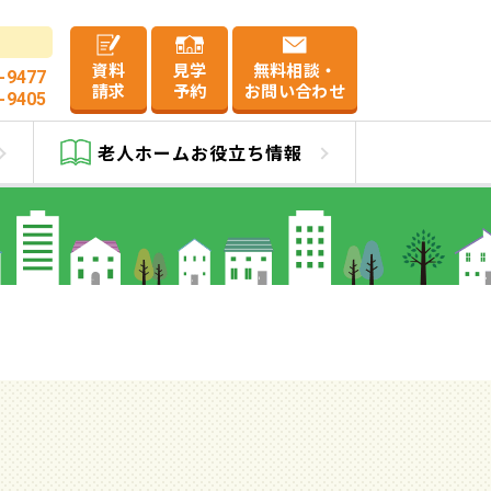
資料
見学
無料相談・
-9477
請求
予約
お問い合わせ
-9405
川
老人ホーム
お役立ち情報