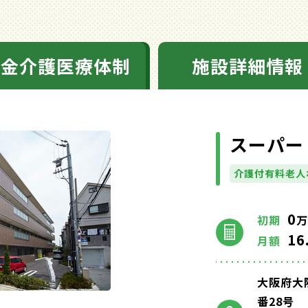
料金介護医療体制
施設詳細情報
スーパー
介護付有料老人
0
初期
万
16
月額
大阪府大
番28号