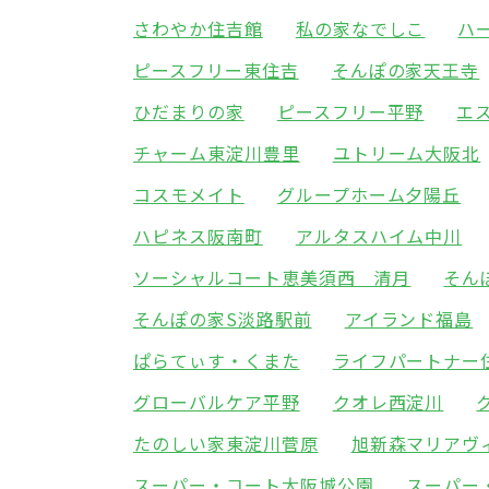
さわやか住吉館
私の家なでしこ
ハ
ピースフリー東住吉
そんぽの家天王寺
ひだまりの家
ピースフリー平野
エ
チャーム東淀川豊里
ユトリーム大阪北
コスモメイト
グループホーム夕陽丘
ハピネス阪南町
アルタスハイム中川
ソーシャルコート恵美須西 清月
そん
そんぽの家S淡路駅前
アイランド福島
ぱらてぃす・くまた
ライフパートナー
グローバルケア平野
クオレ西淀川
たのしい家東淀川菅原
旭新森マリアヴ
スーパー・コート大阪城公園
スーパー