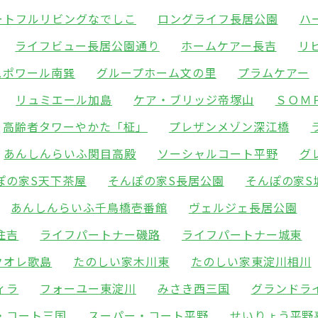
ートフルリビングなでしこ
ロングライフ長居公園
ハ
ライフビュー長居公園通り
ホームケアー長吉
リ
スポワール南巽
グループホーム文の里
プラムケアー
リュミエール加島
ケア・ブリッジ帝塚山
ＳＯＭ
高齢者タワーやかた「柾」
プレザンメゾン深江橋
あんしんらいふ関目高殿
ソーシャルコート平野
グ
ぽの家S天下茶屋
そんぽの家S長居公園
そんぽの家S
あんしんらいふ千鳥橋壱番館
ヴェルジェ長居公園
住吉
ライフパートナー磯路
ライフパートナー城東
クオレ歌島
たのしい家木川東
たのしい家東淀川相川
ィラ
フォーユー東淀川
みさき西三国
グランドラ
・コート三国
スーパー・コート平野
せいりょう平野