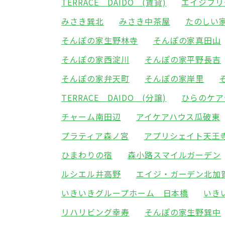
TERRACE DAIDO (賃貸)
エイジフリ
みさき巽北
みさき中茶屋
たのしい
そんぽの家生野林寺
そんぽの家真田山
そんぽの家西淀川
そんぽの家平野長吉
そんぽの家弁天町
そんぽの家岸里
TERRACE DAIDO (分譲)
ひらのケア
チャーム南田辺
アイケアハウス瓜破東
プラティア森ノ宮
アプリシェイト天王
ひまわりの宿
森小路スマイルガーデン
ルシエル井高野
エイジ・ガーデン北加
いきいきグループホーム 日本橋
いき
リハリビング幸寿
そんぽの家生野巽中