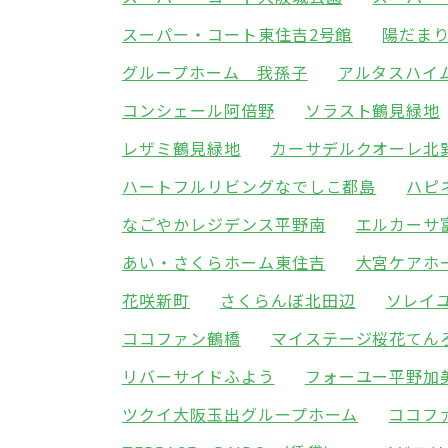
スーパー・コート東住吉2号館
陽だま
グループホーム 我孫子
アルタスハイ
コンシェール阿倍野
ソラスト鶴見緑地
レザミ鶴見緑地
カーサデルクオーレ北
ハートフルリビングなでしこ都島
ハピ
なごやかレジデンス平野南
エルカーサ
あい・さくらホーム東住吉
大宮ケアホ
花咲新町
さくらんぼ北田辺
ソレイ
ココファン鶴橋
マイステージ桜花てん
リバーサイドふよう
フォーユー平野加
ツクイ大阪玉出グループホーム
ココフ