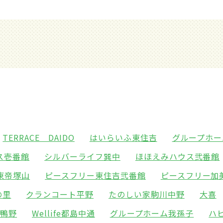
TERRACE DAIDO
はいらいふ東住吉
グループホー
ス壱番館
シルバーライフ巽中
ほほえみハウス弐番館
東帝塚山
ピースフリー東住吉弐番館
ピースフリー加
の里
クランコート平野
たのしい家駒川中野
大喜
東鴨野
Wellife都島中通
グループホーム我孫子
ハ