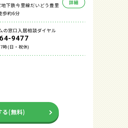
詳細
営地下鉄今里線だいどう豊里
徒歩約6分
ムの窓口入居相談ダイヤル
64-9477
17時(日・祝休)
る(無料)