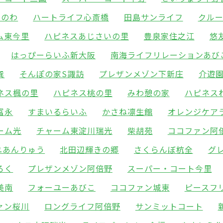
りのわ
ハートライフ心斎橋
田島サンライフ
クル
ム東今里
ハピネスあじさいの里
豊泉家住之江
悠
はっぴーらいふ新大阪
南海ライフリレーションあび
巽
そんぽの家S諏訪
プレザンメゾン下新庄
介遊
ネス楓の里
ハピネス桃の里
みわ憩の家
ハピネス
富永
すまいるらいふ
かさね凛生館
オレンジケア
ーム光
チャーム東淀川瑞光
柴胡苑
ココファン阿
ユあんりゅう
北田辺輝きの郷
さくらんぼ杭全
グ
ろく
プレザンメゾン阿倍野
スーパー・コート今里
美南
フォーユーあびこ
ココファン城東
ピースフ
ァン桜川
ロングライフ阿倍野
サンミットコート