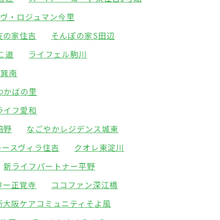
ーヴ・ロジュマン今里
友の家住吉
そんぽの家S田辺
こ道
ライフェル駒川
園巽南
わかばの里
ライフ愛和
倍野
なごやかレジデンス城東
レースヴィラ住吉
クオレ東淀川
新ライフパートナー平野
リー正覚寺
ココファン深江橋
新大阪ケアコミュニティそよ風