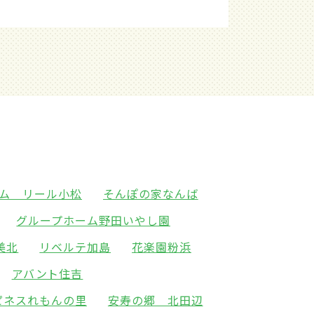
ム リール小松
そんぽの家なんば
グループホーム野田いやし園
美北
リベルテ加島
花楽園粉浜
アバント住吉
ピネスれもんの里
安寿の郷 北田辺