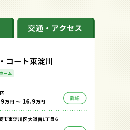
交通・アクセス
・コート東淀川
ホーム
円
詳細
.9
16.9
万円 ～
万円
阪市東淀川区大道南1丁目6