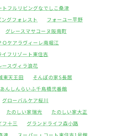
ートフルリビングなでしこ桑津
ビングフォレスト
フォーユー平野
グレースマサコーヌ阪南町
ＰＯケアラヴィーレ南堀江
ライフリゾート東住吉
レースヴィラ浪花
城東天王田
そんぽの家S長居
あんしんらいふ千鳥橋弐番館
グローバルケア桜川
たのしい家瑞光
たのしい家大正
イフ十三
グランドライフ森小路
喜連
スーパー・コート東住吉1号館