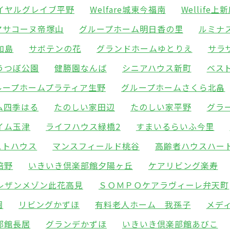
イヤルグレイブ平野
Welfare城東今福南
Wellife上
マサコーヌ帝塚山
グループホーム明日香の里
ルミナ
加島
サボテンの花
グランドホームゆとりえ
サラ
うつぼ公園
健勝園なんば
シニアハウス新町
ベス
ループホームプラティア生野
グループホームさくら北畠
ム四季はる
たのしい家田辺
たのしい家平野
グラ
イム玉津
ライフハウス緑橋2
すまいるらいふ今里
ストハウス
マンスフィールド桃谷
高齢者ハウスハー
倍野
いきいき倶楽部館夕陽ヶ丘
ケアリビング楽寿
レザンメゾン此花高見
ＳＯＭＰＯケアラヴィーレ弁天町
園
リビングかずほ
有料老人ホーム 我孫子
メデ
部館長居
グランデかずほ
いきいき倶楽部館あびこ