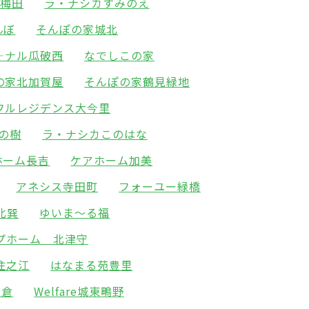
北梅田
ラ・ナシカすみのえ
んぼ
そんぽの家城北
―ナル瓜破西
なでしこの家
の家北加賀屋
そんぽの家鶴見緑地
フルレジデンス大今里
の樹
ラ・ナシカこのはな
ホーム長吉
ケアホーム加美
アネシス寺田町
フォーユー緑橋
北巽
ゆいま～る福
プホーム 北津守
住之江
はなまる苑豊里
高倉
Welfare城東鴫野