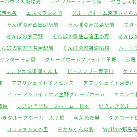
ーハウス大阪瑞光
ライフパートナー今福
やさしえ
家西九条
エスペランス旭
グループホーム浪速さくら
そんぽの家西田辺駅前
そんぽの家加島駅前
エタ
そんぽの家平野
そんぽの家住吉遠里小野
そんぽ
そんぽの家天下茶屋駅前
そんぽの家難波稲荷
ハート
センターそよ風
グループホームプラティア平野
沙羅
すこやか倶楽部てんま
ピースフリー東淀川
ケア
寺
アプリシェイトイノセンス
アプリシェイト東淀川
ヒューマンライフケア生野グループホーム
エニシエ
賀屋
いきいきグループホーム 杉本
いきいきグルー
いきグループホーム 太子橋
萌芽苑豊里
ケアコート
ココファン文の里
みかちゃんの家
Welfare都島