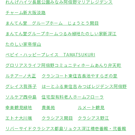
れんげハイツ長居公園みなみ
阿倍野マリアレジデンス
チャーム新大阪淡路
まんてん堂 グループホーム じょうとう関目
まんてん堂グループホームつるみ緑地
たのしい家新深江
たのしい家帝塚山
ペピイ・ハッピープレイス TAMATSUKURI
グロリアスライフ阿倍野
コミュニティホームあんり弁天町
ルチアーノ大正
クランコート東住吉
長池やすらぎの里
グレイス我孫子
はーとふる東住吉
みつばレジデンス阿倍野
ソルケア西中島
住宅型有料老人ホームフローラ
幸楽鶴見緑地
貴美苑
ルメート鶴見
エトナ大川端
クラシアス関目
クラシアス野江
リバーサイドクラシアス都島
リュクス深江橋壱番館・弐番館