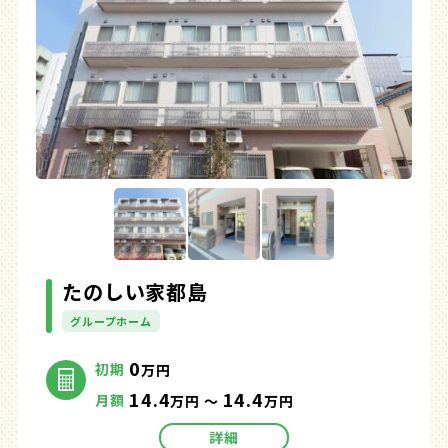
たのしい家都島
グループホーム
0
初期
万円
14.4
14.4
月額
万円 ～
万円
詳細