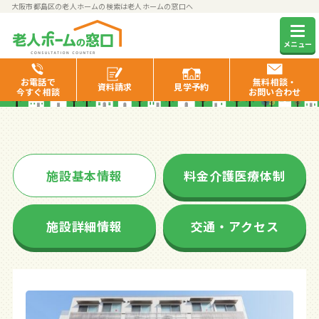
大阪市都島区の老人ホームの検索は老人ホームの窓口へ
たのしい家都島
メニュー
お電話で
無料相談・
資料
請求
見学
予約
今すぐ相談
お問い合わせ
施設基本情報
料金介護医療体制
施設詳細情報
交通・アクセス