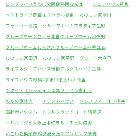
ロングライフうつぼ公園
健勝園なんば
シニアハウス新町
ベストライフ関目
エスペラル城東
たのしい家淀川
フォーユー淡路
グループホームプラティア生野
グループホームさくら北畠
グループホーム阿倍野
グループホームしらさぎ
グループホーム四季はる
たのしい家田辺
たのしい家平野
グラート大今里
ライフ＆シニアハウス緑橋
アルタスハイム玉津
ライフハウス緑橋2
すまいるらいふ今里
ツクイ・サンシャイン南巽
ファイン舎利寺
悠友の家林寺
アシストハウス
マンスフィールド桃谷
高齢者ハウスハートフル
プラウドコート晴明通
ベルパージュ大阪上本町
ラルーチェ阿倍野
いきいき倶楽部館夕陽ヶ丘
ケアリビング楽寿