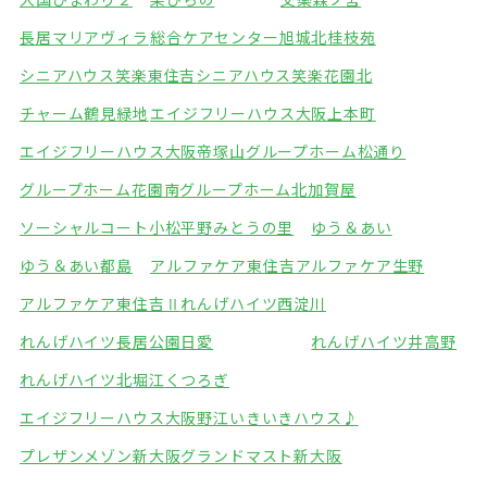
長居マリアヴィラ
総合ケアセンター旭城北
桂枝苑
シニアハウス笑楽東住吉
シニアハウス笑楽花園北
チャーム鶴見緑地
エイジフリーハウス大阪上本町
エイジフリーハウス大阪帝塚山
グループホーム松通り
グループホーム花園南
グループホーム北加賀屋
ソーシャルコート小松
平野みとうの里
ゆう＆あい
ゆう＆あい都島
アルファケア東住吉
アルファケア生野
アルファケア東住吉Ⅱ
れんげハイツ西淀川
れんげハイツ長居公園
日愛
れんげハイツ井高野
れんげハイツ北堀江
くつろぎ
エイジフリーハウス大阪野江
いきいきハウス♪
プレザンメゾン新大阪
グランドマスト新大阪