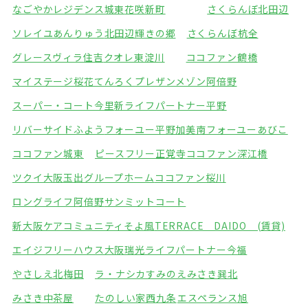
なごやかレジデンス城東
花咲新町
さくらんぼ北田辺
ソレイユあんりゅう
北田辺輝きの郷
さくらんぼ杭全
グレースヴィラ住吉
クオレ東淀川
ココファン鶴橋
マイステージ桜花てんろく
プレザンメゾン阿倍野
スーパー・コート今里
新ライフパートナー平野
リバーサイドふよう
フォーユー平野加美南
フォーユーあびこ
ココファン城東
ピースフリー正覚寺
ココファン深江橋
ツクイ大阪玉出グループホーム
ココファン桜川
ロングライフ阿倍野
サンミットコート
新大阪ケアコミュニティそよ風
TERRACE DAIDO (賃貸)
エイジフリーハウス大阪瑞光
ライフパートナー今福
やさしえ北梅田
ラ・ナシカすみのえ
みさき巽北
みさき中茶屋
たのしい家西九条
エスペランス旭