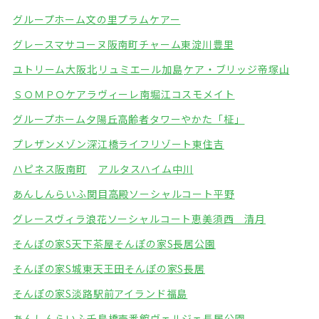
グループホーム文の里
プラムケアー
グレースマサコーヌ阪南町
チャーム東淀川豊里
ユトリーム大阪北
リュミエール加島
ケア・ブリッジ帝塚山
ＳＯＭＰＯケアラヴィーレ南堀江
コスモメイト
グループホーム夕陽丘
高齢者タワーやかた「柾」
プレザンメゾン深江橋
ライフリゾート東住吉
ハピネス阪南町
アルタスハイム中川
あんしんらいふ関目高殿
ソーシャルコート平野
グレースヴィラ浪花
ソーシャルコート恵美須西 清月
そんぽの家S天下茶屋
そんぽの家S長居公園
そんぽの家S城東天王田
そんぽの家S長居
そんぽの家S淡路駅前
アイランド福島
あんしんらいふ千鳥橋壱番館
ヴェルジェ長居公園