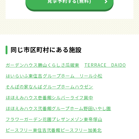
見学予約する(無料)
同じ市区町村にある施設
ガーデンハウス勝山
くらしさ瓜破東
TERRACE DAIDO
はいらいふ東住吉
グループホーム リール小松
そんぽの家なんば
グループホームハウゼン
ほほえみハウス壱番館
シルバーライフ巽中
ほほえみハウス弐番館
グループホーム野田いやし園
フラワーガーデン花園
プレザンメゾン東帝塚山
ピースフリー東住吉弐番館
ピースフリー加美北