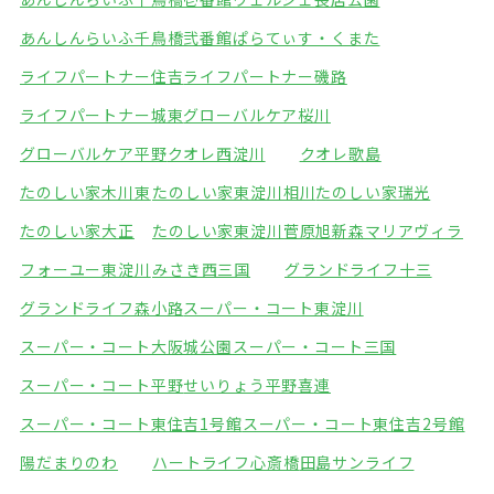
あんしんらいふ千鳥橋弐番館
ぱらてぃす・くまた
ライフパートナー住吉
ライフパートナー磯路
ライフパートナー城東
グローバルケア桜川
グローバルケア平野
クオレ西淀川
クオレ歌島
たのしい家木川東
たのしい家東淀川相川
たのしい家瑞光
たのしい家大正
たのしい家東淀川菅原
旭新森マリアヴィラ
フォーユー東淀川
みさき西三国
グランドライフ十三
グランドライフ森小路
スーパー・コート東淀川
スーパー・コート大阪城公園
スーパー・コート三国
スーパー・コート平野
せいりょう平野喜連
スーパー・コート東住吉1号館
スーパー・コート東住吉2号館
陽だまりのわ
ハートライフ心斎橋
田島サンライフ