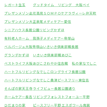
レガート生玉
グッドタイム リビング 大阪ベイ
プレザンメゾン此花高見
ＳＯＭＰＯケアラヴィーレ弁天町
プレザンメゾン大正泉尾
メディケアー愛信
シニアハウス長居公園
リビングかずほ
有料老人ホーム 我孫子
メディケアー帝塚山
ベルパージュ大阪帝塚山
いきいき倶楽部館長居
グランデかずほ
いきいき倶楽部館あびこ
ベストライフ大阪あびこ
さわやか住吉館
私の家なでしこ
ハートフルリビングなでしこ
ロングライフ長居公園
ハートフルリビングなでしこ桑津
ピースフリー東住吉
そんぽの家天王寺
ライフビュー長居公園通り
ホームケアー長吉
リビングフォレスト
フォーユー平野
ひだまりの家
ピースフリー平野
エスポワール南巽