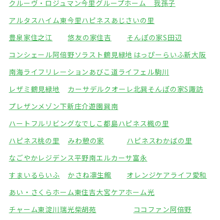
クルーヴ・ロジュマン今里
グループホーム 我孫子
アルタスハイム東今里
ハピネスあじさいの里
豊泉家住之江
悠友の家住吉
そんぽの家S田辺
コンシェール阿倍野
ソラスト鶴見緑地
はっぴーらいふ新大阪
南海ライフリレーションあびこ道
ライフェル駒川
レザミ鶴見緑地
カーサデルクオーレ北巽
そんぽの家S諏訪
プレザンメゾン下新庄
介遊園巽南
ハートフルリビングなでしこ都島
ハピネス楓の里
ハピネス桃の里
みわ憩の家
ハピネスわかばの里
なごやかレジデンス平野南
エルカーサ富永
すまいるらいふ
かさね凛生館
オレンジケアライフ愛和
あい・さくらホーム東住吉
大宮ケアホーム光
チャーム東淀川瑞光
柴胡苑
ココファン阿倍野