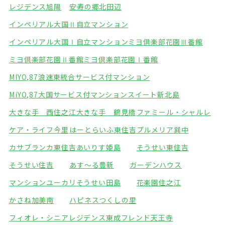
レジデンス旭陽
安寿の郷北田辺
インペリアル大国Ⅱ自立マンション
インペリアル大国Ⅰ自立マンション
ミヨ倶楽部花園Ⅲ番館
ミヨ倶楽部花園Ⅱ番館
ミヨ倶楽部花園Ⅰ番館
MIYO,87浪速東統合サービス付マンション
MiYO,87大国サービス付マンション
スイート新北島
大きな手 西住之江
大きな手 鶴見橋
ファミール・シャルレ
ケア・ライフ今里
はーとらいふ東住吉
プルメリア巽中
カサブランカ東住吉
あいりす姫島
そうせい東住吉
そうせい住吉
あす～る豊新
ガーデンハウス
マンションユーカリ
そうせい田島
花楽園住之江
かさね加美南
ハピネスつくしの里
フィオレ・シニアレジデンス東成
フレンド天王寺