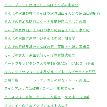
グループホーム浪速さくらんぼ
そんぽの家城北
そんぽの家生野林寺
そんぽの家真田山
そんぽの家西田辺駅前
そんぽの家加島駅前
エタ―ナル瓜破西
なでしこの家
そんぽの家西淀川
そんぽの家平野長吉
そんぽの家平野
そんぽの家住吉遠里小野
そんぽの家北加賀屋
そんぽの家鶴見緑地
そんぽの家弁天町
そんぽの家岸里
そんぽの家天下茶屋駅前
そんぽの家難波稲荷
ハートフルレジデンス大今里
TERRACE DAIDO (分譲)
ひらのケアセンターそよ風
グループホームプラティア平野
沙羅の樹
ラ・ナシカこのはな
チャーム南田辺
アイケアハウス瓜破東
すこやか倶楽部てんま
ピースフリー東淀川
ケアホーム長吉
ケアホーム加美
プラティア森ノ宮
アプリシェイト天王寺