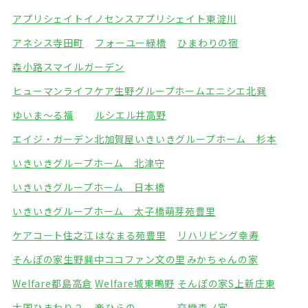
アプリシェイトイノセンス
アプリシェイト東淀川
アネシス寺田町
フォーユー緑橋
ひまわりの宿
森小路スマイルガーデン
ヒューマンライフケア生野グループホーム
エニシエ北巽
ゆいま～る福
ルシエル井高野
エイジ・ガーデン北加賀屋
いきいきグループホーム 杉本
いきいきグループホーム 北津守
いきいきグループホーム 日本橋
いきいきグループホーム 太子橋
萌芽苑豊里
ケアコート住之江
はなまる苑豊里
リハリビング幸寿
そんぽの家生野巽中
ココファン文の里
みかちゃんの家
Welfare都島高倉
Welfare城東鴫野
そんぽの家S上新庄東
大国ひまわり２
楽ひらの
交欒森ノ宮