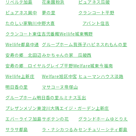
リベルテ加島
花楽園粉浜
ピュアネス瓜破
ピュアネス巽中
夢の里
クランコート平野
たのしい家駒川中野
大喜
アバント住吉
クランコート東住吉弐番館
Wellife城東鴨野
Wellife都島中通
グループホーム我孫子
ハピネスれもんの里
安寿の郷 北田辺
みかちゃんの家 瓜破西
安寿の郷 ロイヤルグレイブ平野
Welfare城東今福南
Wellife上新庄
Welfare旭区中宮
ヒューマンハウス淡路
明日香の里
マサコーヌ帝塚山
グループホーム明日香の里
ルミナス玉出
プレザンメゾン東淀川大隅
エイジ・ガーデン上新庄
エバーライフ加島
サボテンの花
グランドホームゆとりえ
サラサ都島
ラ・ナシカつるみ
センチュリーシティ都島