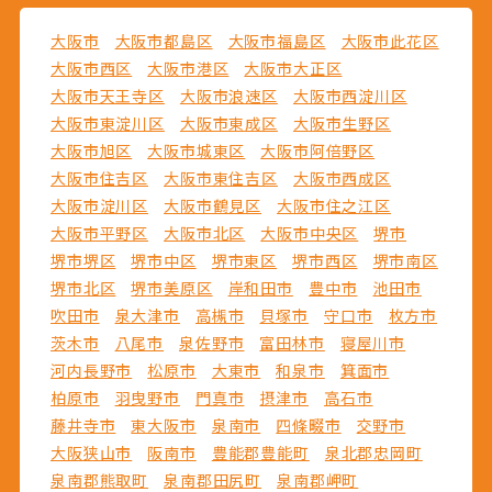
大阪市
大阪市都島区
大阪市福島区
大阪市此花区
大阪市西区
大阪市港区
大阪市大正区
大阪市天王寺区
大阪市浪速区
大阪市西淀川区
大阪市東淀川区
大阪市東成区
大阪市生野区
大阪市旭区
大阪市城東区
大阪市阿倍野区
大阪市住吉区
大阪市東住吉区
大阪市西成区
大阪市淀川区
大阪市鶴見区
大阪市住之江区
大阪市平野区
大阪市北区
大阪市中央区
堺市
堺市堺区
堺市中区
堺市東区
堺市西区
堺市南区
堺市北区
堺市美原区
岸和田市
豊中市
池田市
吹田市
泉大津市
高槻市
貝塚市
守口市
枚方市
茨木市
八尾市
泉佐野市
富田林市
寝屋川市
河内長野市
松原市
大東市
和泉市
箕面市
柏原市
羽曳野市
門真市
摂津市
高石市
藤井寺市
東大阪市
泉南市
四條畷市
交野市
大阪狭山市
阪南市
豊能郡豊能町
泉北郡忠岡町
泉南郡熊取町
泉南郡田尻町
泉南郡岬町