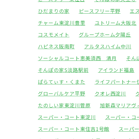
ひだまりの家
ピースフリー平野
エ
チャーム東淀川豊里
ユトリーム大阪北
コスモメイト
グループホーム夕陽丘
ハピネス阪南町
アルタスハイム中川
ソーシャルコート恵美須西 清月
そん
そんぽの家S淡路駅前
アイランド福島
ぱらてぃす・くまた
ライフパートナー
グローバルケア平野
クオレ西淀川
たのしい家東淀川菅原
旭新森マリアヴ
スーパー・コート東淀川
スーパー・コ
スーパー・コート東住吉1号館
スーパ