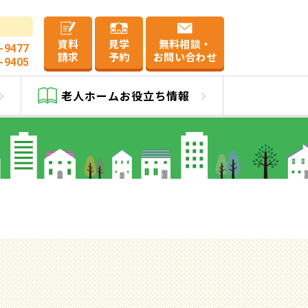
資料
見学
無料相談・
-9477
請求
予約
お問い合わせ
-9405
老人ホーム
お役立ち情報