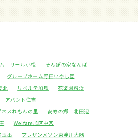
ム リール小松
そんぽの家なんば
グループホーム野田いやし園
美北
リベルテ加島
花楽園粉浜
アバント住吉
ピネスれもんの里
安寿の郷 北田辺
新庄
Welfare旭区中宮
ス玉出
プレザンメゾン東淀川大隅