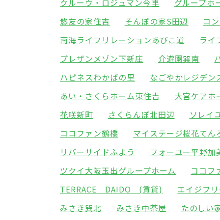
クルーヴ・ロジュマン今里
グループホ
悠友の家住吉
そんぽの家S田辺
コン
南海ライフリレーションあびこ道
ライ
プレザンメゾン下新庄
介遊園巽南
ハピネスわかばの里
なごやかレジデン
あい・さくらホーム東住吉
大宮ケアホ
花咲新町
さくらんぼ北田辺
ソレイ
ココファン鶴橋
マイステージ桜花てん
リバーサイドふよう
フォーユー平野加
ツクイ大阪玉出グループホーム
ココフ
TERRACE DAIDO (賃貸)
エイジフリ
みさき巽北
みさき中茶屋
たのしい