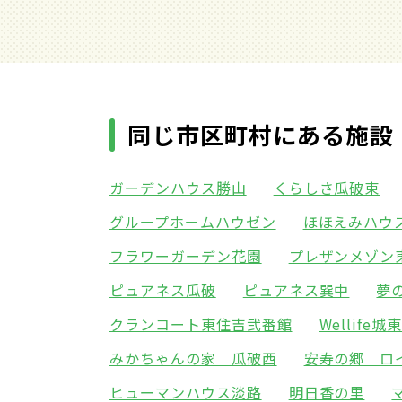
同じ市区町村にある施設
ガーデンハウス勝山
くらしさ瓜破東
グループホームハウゼン
ほほえみハウ
フラワーガーデン花園
プレザンメゾン
ピュアネス瓜破
ピュアネス巽中
夢
クランコート東住吉弐番館
Wellife城
みかちゃんの家 瓜破西
安寿の郷 ロ
ヒューマンハウス淡路
明日香の里