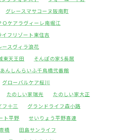
グレースマサコーヌ阪南町
ＰＯケアラヴィーレ南堀江
ライフリゾート東住吉
レースヴィラ浪花
城東天王田
そんぽの家S長居
あんしんらいふ千鳥橋弐番館
グローバルケア桜川
たのしい家瑞光
たのしい家大正
イフ十三
グランドライフ森小路
ート平野
せいりょう平野喜連
斎橋
田島サンライフ