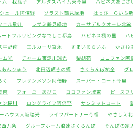
ーム 我孫子
アルタスハイム東今里
ハピネスあじさ
シェール阿倍野
ソラスト鶴見緑地
はっぴーらいふ
フェル駒川
レザミ鶴見緑地
カーサデルクオーレ北巽
ハートフルリビングなでしこ都島
ハピネス楓の里
ハ
ス平野南
エルカーサ富永
すまいるらいふ
かさね
ーム光
チャーム東淀川瑞光
柴胡苑
ココファン阿
ユあんりゅう
北田辺輝きの郷
さくらんぼ杭全
グ
ろく
プレザンメゾン阿倍野
スーパー・コート今里
美南
フォーユーあびこ
ココファン城東
ピースフ
ァン桜川
ロングライフ阿倍野
サンミットコート
ーハウス大阪瑞光
ライフパートナー今福
やさしえ
家西九条
グループホーム浪速さくらんぼ
そんぽの家