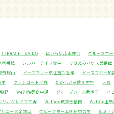
TERRACE DAIDO
はいらいふ東住吉
グループホー
ス壱番館
シルバーライフ巽中
ほほえみハウス弐番館
東帝塚山
ピースフリー東住吉弐番館
ピースフリー加
の里
クランコート平野
たのしい家駒川中野
大喜
東鴨野
Wellife都島中通
グループホーム我孫子
ハ
イヤルグレイブ平野
Welfare城東今福南
Wellife上
マサコーヌ帝塚山
グループホーム明日香の里
ルミナ