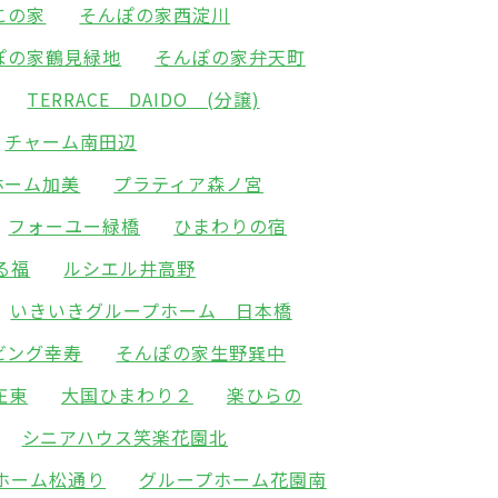
この家
そんぽの家西淀川
ぽの家鶴見緑地
そんぽの家弁天町
TERRACE DAIDO (分譲)
チャーム南田辺
ホーム加美
プラティア森ノ宮
フォーユー緑橋
ひまわりの宿
る福
ルシエル井高野
いきいきグループホーム 日本橋
ビング幸寿
そんぽの家生野巽中
庄東
大国ひまわり２
楽ひらの
シニアハウス笑楽花園北
ホーム松通り
グループホーム花園南