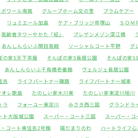
スポワール南巽
グループホーム文の里
プラムケアー
リュミエール加島
ケア・ブリッジ帝塚山
ＳＯＭ
高齢者タワーやかた「柾」
プレザンメゾン深江橋
あんしんらいふ関目高殿
ソーシャルコート平野
グ
ぽの家S天下茶屋
そんぽの家S長居公園
そんぽの家S
あんしんらいふ千鳥橋壱番館
ヴェルジェ長居公園
住吉
ライフパートナー磯路
ライフパートナー城東
クオレ歌島
たのしい家木川東
たのしい家東淀川相川
ィラ
フォーユー東淀川
みさき西三国
グランドラ
ート大阪城公園
スーパー・コート三国
スーパー・コ
ー・コート東住吉2号館
陽だまりのわ
ハートライフ心