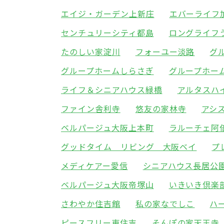
エイジ・ガーデン上新庄
エバーライフ
センチュリーシティ都島
ロングライフ
たのしい家淀川
フォーユー淡路
グ
グループホームしらさぎ
グループホー
ライフ＆シニアハウス緑橋
アルタスハ
ファイン舎利寺
悠友の家林寺
アシ
ベルパージュ大阪上本町
ラルーチェ阿
グッドタイム リビング 大阪ベイ
プ
メディケアー愛信
シニアハウス長居公
ベルパージュ大阪帝塚山
いきいき倶楽
さわやか住吉館
私の家なでしこ
ハ
ピースフリー東住吉
そんぽの家天王寺