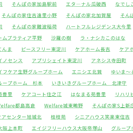
前
そんぽの家加島駅前
エタ―ナル瓜破西
なでし
そんぽの家住吉遠里小野
そんぽの家北加賀屋
そん
前
そんぽの家難波稲荷
ハートフルレジデンス大今里
ームプラティア平野
沙羅の樹
ラ・ナシカこのはな
てんま
ピースフリー東淀川
ケアホーム長吉
ケア
イノセンス
アプリシェイト東淀川
アネシス寺田町
イフケア生野グループホーム
エニシエ北巽
ゆいま～
ループホーム 杉本
いきいきグループホーム 北津守
苑豊里
ケアコート住之江
はなまる苑豊里
リハリ
Welfare都島高倉
Welfare城東鴫野
そんぽの家S上新
ケアセンター旭城北
桂枝苑
シニアハウス笑楽東住吉
大阪上本町
エイジフリーハウス大阪帝塚山
グループ