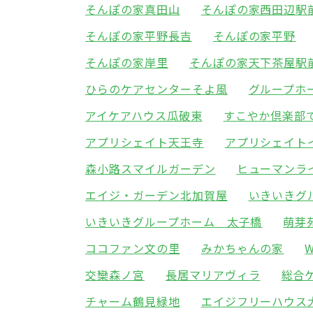
そんぽの家真田山
そんぽの家西田辺駅
そんぽの家平野長吉
そんぽの家平野
そんぽの家岸里
そんぽの家天下茶屋駅
ひらのケアセンターそよ風
グループホ
アイケアハウス瓜破東
すこやか倶楽部
アプリシェイト天王寺
アプリシェイト
森小路スマイルガーデン
ヒューマンラ
エイジ・ガーデン北加賀屋
いきいきグ
いきいきグループホーム 太子橋
萌芽
ココファン文の里
みかちゃんの家
交欒森ノ宮
長居マリアヴィラ
総合
チャーム鶴見緑地
エイジフリーハウス