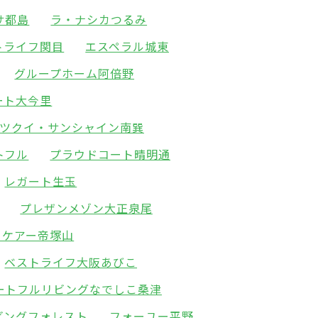
サ都島
ラ・ナシカつるみ
トライフ関目
エスペラル城東
グループホーム阿倍野
ート大今里
ツクイ・サンシャイン南巽
トフル
プラウドコート晴明通
レガート生玉
プレザンメゾン大正泉尾
ィケアー帝塚山
ベストライフ大阪あびこ
ートフルリビングなでしこ桑津
ビングフォレスト
フォーユー平野