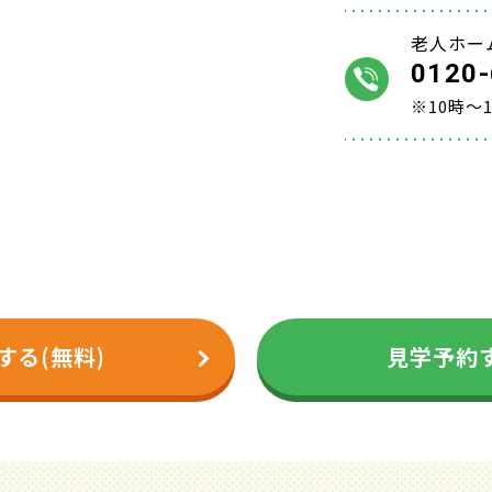
老人ホー
0120-
※10時～
する(無料)
見学予約す