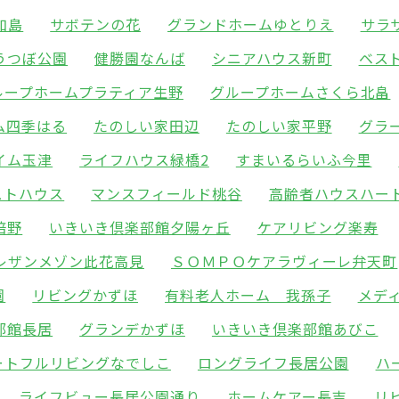
加島
サボテンの花
グランドホームゆとりえ
サラ
うつぼ公園
健勝園なんば
シニアハウス新町
ベス
ループホームプラティア生野
グループホームさくら北畠
ム四季はる
たのしい家田辺
たのしい家平野
グラ
イム玉津
ライフハウス緑橋2
すまいるらいふ今里
ストハウス
マンスフィールド桃谷
高齢者ハウスハー
倍野
いきいき倶楽部館夕陽ヶ丘
ケアリビング楽寿
レザンメゾン此花高見
ＳＯＭＰＯケアラヴィーレ弁天町
園
リビングかずほ
有料老人ホーム 我孫子
メデ
部館長居
グランデかずほ
いきいき倶楽部館あびこ
ートフルリビングなでしこ
ロングライフ長居公園
ハ
ライフビュー長居公園通り
ホームケアー長吉
リ