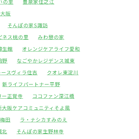
いの里
豊泉家住之江
新大阪
そんぽの家S諏訪
ピネス桃の里
みわ憩の家
凛生館
オレンジケアライフ愛和
倍野
なごやかレジデンス城東
レースヴィラ住吉
クオレ東淀川
新ライフパートナー平野
リー正覚寺
ココファン深江橋
新大阪ケアコミュニティそよ風
北梅田
ラ・ナシカすみのえ
城北
そんぽの家生野林寺