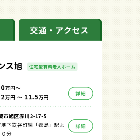
交通・アクセス
ンス旭
住宅型有料老人ホーム
.0
万円～
詳細
.2
11.5
万円 ～
万円
市旭区赤川2-17-5
営地下鉄谷町線「都島」駅よ
詳細
１０分