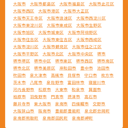
大阪市
大阪市都島区
大阪市福島区
大阪市此花区
大阪市西区
大阪市港区
大阪市大正区
大阪市天王寺区
大阪市浪速区
大阪市西淀川区
大阪市東淀川区
大阪市東成区
大阪市生野区
大阪市旭区
大阪市城東区
大阪市阿倍野区
大阪市住吉区
大阪市東住吉区
大阪市西成区
大阪市淀川区
大阪市鶴見区
大阪市住之江区
大阪市平野区
大阪市北区
大阪市中央区
堺市
堺市堺区
堺市中区
堺市東区
堺市西区
堺市南区
堺市北区
堺市美原区
岸和田市
豊中市
池田市
吹田市
泉大津市
高槻市
貝塚市
守口市
枚方市
茨木市
八尾市
泉佐野市
富田林市
寝屋川市
河内長野市
松原市
大東市
和泉市
箕面市
柏原市
羽曳野市
門真市
摂津市
高石市
藤井寺市
東大阪市
泉南市
四條畷市
交野市
大阪狭山市
阪南市
豊能郡豊能町
泉北郡忠岡町
泉南郡熊取町
泉南郡田尻町
泉南郡岬町