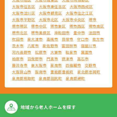
大阪市旭区
大阪市城東区
大阪市阿倍野区
大阪市住吉区
大阪市東住吉区
大阪市西成区
大阪市淀川区
大阪市鶴見区
大阪市住之江区
大阪市平野区
大阪市北区
大阪市中央区
堺市
堺市堺区
堺市中区
堺市東区
堺市西区
堺市南区
堺市北区
堺市美原区
岸和田市
豊中市
池田市
吹田市
泉大津市
高槻市
貝塚市
守口市
枚方市
茨木市
八尾市
泉佐野市
富田林市
寝屋川市
河内長野市
松原市
大東市
和泉市
箕面市
柏原市
羽曳野市
門真市
摂津市
高石市
藤井寺市
東大阪市
泉南市
四條畷市
交野市
大阪狭山市
阪南市
豊能郡豊能町
泉北郡忠岡町
泉南郡熊取町
泉南郡田尻町
泉南郡岬町
地域から
老人ホームを探す