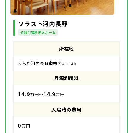
ソラスト河内長野
介護付有料老人ホーム
所在地
大阪府河内長野市末広町2-35
月額利用料
14.9
14.9
万円～
万円
入居時の費用
0
万円