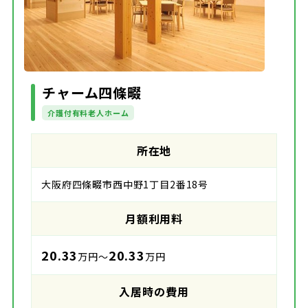
チャーム四條畷
介護付有料老人ホーム
所在地
大阪府四條畷市西中野1丁目2番18号
月額利用料
20.33
20.33
万円～
万円
入居時の費用