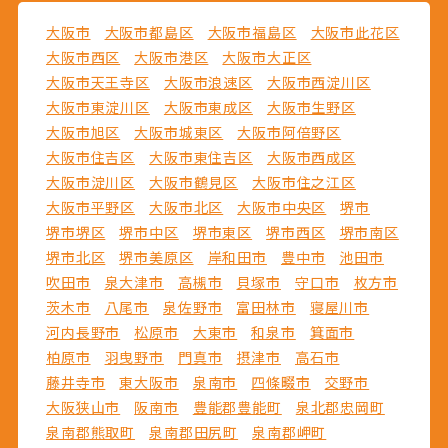
大阪市
大阪市都島区
大阪市福島区
大阪市此花区
大阪市西区
大阪市港区
大阪市大正区
大阪市天王寺区
大阪市浪速区
大阪市西淀川区
大阪市東淀川区
大阪市東成区
大阪市生野区
大阪市旭区
大阪市城東区
大阪市阿倍野区
大阪市住吉区
大阪市東住吉区
大阪市西成区
大阪市淀川区
大阪市鶴見区
大阪市住之江区
大阪市平野区
大阪市北区
大阪市中央区
堺市
堺市堺区
堺市中区
堺市東区
堺市西区
堺市南区
堺市北区
堺市美原区
岸和田市
豊中市
池田市
吹田市
泉大津市
高槻市
貝塚市
守口市
枚方市
茨木市
八尾市
泉佐野市
富田林市
寝屋川市
河内長野市
松原市
大東市
和泉市
箕面市
柏原市
羽曳野市
門真市
摂津市
高石市
藤井寺市
東大阪市
泉南市
四條畷市
交野市
大阪狭山市
阪南市
豊能郡豊能町
泉北郡忠岡町
泉南郡熊取町
泉南郡田尻町
泉南郡岬町