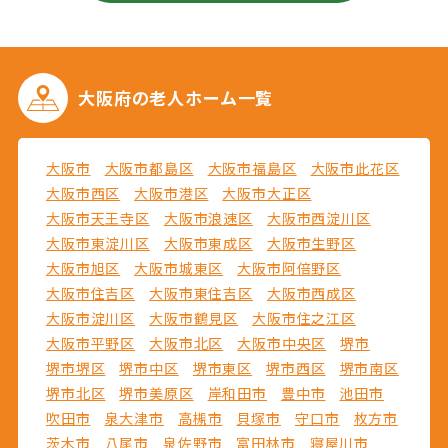
大阪府の
老人ホーム一覧
大阪市
大阪市都島区
大阪市福島区
大阪市此花区
大阪市西区
大阪市港区
大阪市大正区
大阪市天王寺区
大阪市浪速区
大阪市西淀川区
大阪市東淀川区
大阪市東成区
大阪市生野区
大阪市旭区
大阪市城東区
大阪市阿倍野区
大阪市住吉区
大阪市東住吉区
大阪市西成区
大阪市淀川区
大阪市鶴見区
大阪市住之江区
大阪市平野区
大阪市北区
大阪市中央区
堺市
堺市堺区
堺市中区
堺市東区
堺市西区
堺市南区
堺市北区
堺市美原区
岸和田市
豊中市
池田市
吹田市
泉大津市
高槻市
貝塚市
守口市
枚方市
茨木市
八尾市
泉佐野市
富田林市
寝屋川市