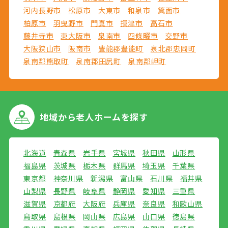
河内長野市
松原市
大東市
和泉市
箕面市
柏原市
羽曳野市
門真市
摂津市
高石市
藤井寺市
東大阪市
泉南市
四條畷市
交野市
大阪狭山市
阪南市
豊能郡豊能町
泉北郡忠岡町
泉南郡熊取町
泉南郡田尻町
泉南郡岬町
地域から
老人ホームを探す
北海道
青森県
岩手県
宮城県
秋田県
山形県
福島県
茨城県
栃木県
群馬県
埼玉県
千葉県
東京都
神奈川県
新潟県
富山県
石川県
福井県
山梨県
長野県
岐阜県
静岡県
愛知県
三重県
滋賀県
京都府
大阪府
兵庫県
奈良県
和歌山県
鳥取県
島根県
岡山県
広島県
山口県
徳島県