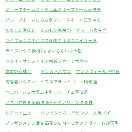
グループホームさくら北畠
グループホーム阿倍野
グループホームしらさぎ
グループホーム四季はる
たのしい家田辺
たのしい家平野
グラート大今里
ライフ＆シニアハウス緑橋
アルタスハイム玉津
ライフハウス緑橋2
すまいるらいふ今里
ツクイ・サンシャイン南巽
ファイン舎利寺
悠友の家林寺
アシストハウス
マンスフィールド桃谷
高齢者ハウスハートフル
プラウドコート晴明通
ベルパージュ大阪上本町
ラルーチェ阿倍野
いきいき倶楽部館夕陽ヶ丘
ケアリビング楽寿
レガート生玉
グッドタイム リビング 大阪ベイ
プレザンメゾン此花高見
ＳＯＭＰＯケアラヴィーレ弁天町