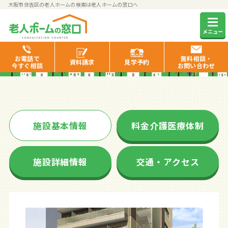
大阪市住吉区の老人ホームの検索は老人ホームの窓口へ
グレースヴィラ住吉
メニュー
お電話で
無料相談・
資料
請求
見学
予約
今すぐ相談
お問い合わせ
施設基本情報
料金介護医療体制
施設詳細情報
交通・アクセス