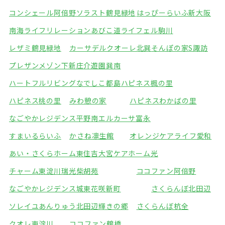
コンシェール阿倍野
ソラスト鶴見緑地
はっぴーらいふ新大阪
南海ライフリレーションあびこ道
ライフェル駒川
レザミ鶴見緑地
カーサデルクオーレ北巽
そんぽの家S諏訪
プレザンメゾン下新庄
介遊園巽南
ハートフルリビングなでしこ都島
ハピネス楓の里
ハピネス桃の里
みわ憩の家
ハピネスわかばの里
なごやかレジデンス平野南
エルカーサ富永
すまいるらいふ
かさね凛生館
オレンジケアライフ愛和
あい・さくらホーム東住吉
大宮ケアホーム光
チャーム東淀川瑞光
柴胡苑
ココファン阿倍野
なごやかレジデンス城東
花咲新町
さくらんぼ北田辺
ソレイユあんりゅう
北田辺輝きの郷
さくらんぼ杭全
クオレ東淀川
ココファン鶴橋