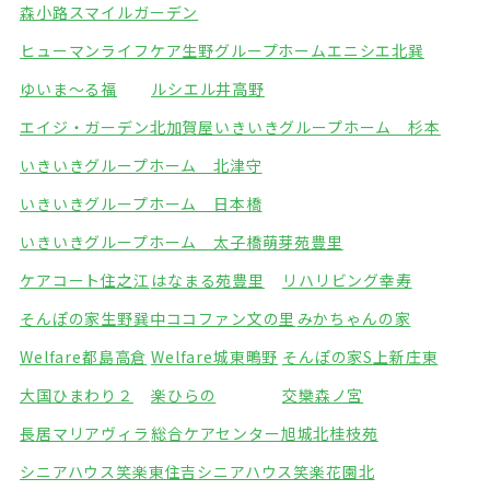
森小路スマイルガーデン
ヒューマンライフケア生野グループホーム
エニシエ北巽
ゆいま～る福
ルシエル井高野
エイジ・ガーデン北加賀屋
いきいきグループホーム 杉本
いきいきグループホーム 北津守
いきいきグループホーム 日本橋
いきいきグループホーム 太子橋
萌芽苑豊里
ケアコート住之江
はなまる苑豊里
リハリビング幸寿
そんぽの家生野巽中
ココファン文の里
みかちゃんの家
Welfare都島高倉
Welfare城東鴫野
そんぽの家S上新庄東
大国ひまわり２
楽ひらの
交欒森ノ宮
長居マリアヴィラ
総合ケアセンター旭城北
桂枝苑
シニアハウス笑楽東住吉
シニアハウス笑楽花園北