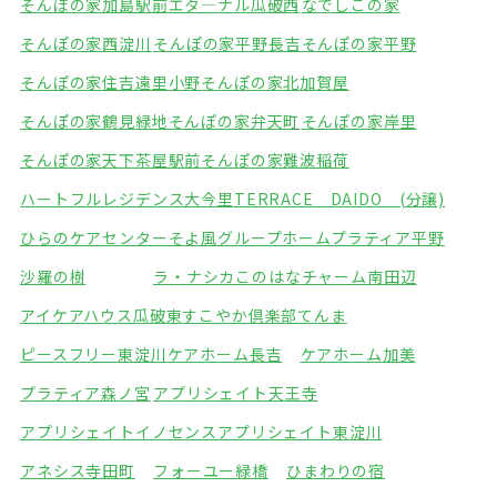
そんぽの家加島駅前
エタ―ナル瓜破西
なでしこの家
そんぽの家西淀川
そんぽの家平野長吉
そんぽの家平野
そんぽの家住吉遠里小野
そんぽの家北加賀屋
そんぽの家鶴見緑地
そんぽの家弁天町
そんぽの家岸里
そんぽの家天下茶屋駅前
そんぽの家難波稲荷
ハートフルレジデンス大今里
TERRACE DAIDO (分譲)
ひらのケアセンターそよ風
グループホームプラティア平野
沙羅の樹
ラ・ナシカこのはな
チャーム南田辺
アイケアハウス瓜破東
すこやか倶楽部てんま
ピースフリー東淀川
ケアホーム長吉
ケアホーム加美
プラティア森ノ宮
アプリシェイト天王寺
アプリシェイトイノセンス
アプリシェイト東淀川
アネシス寺田町
フォーユー緑橋
ひまわりの宿