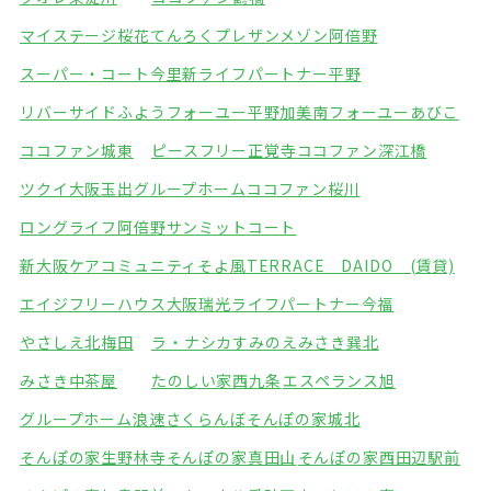
マイステージ桜花てんろく
プレザンメゾン阿倍野
スーパー・コート今里
新ライフパートナー平野
リバーサイドふよう
フォーユー平野加美南
フォーユーあびこ
ココファン城東
ピースフリー正覚寺
ココファン深江橋
ツクイ大阪玉出グループホーム
ココファン桜川
ロングライフ阿倍野
サンミットコート
新大阪ケアコミュニティそよ風
TERRACE DAIDO (賃貸)
エイジフリーハウス大阪瑞光
ライフパートナー今福
やさしえ北梅田
ラ・ナシカすみのえ
みさき巽北
みさき中茶屋
たのしい家西九条
エスペランス旭
グループホーム浪速さくらんぼ
そんぽの家城北
そんぽの家生野林寺
そんぽの家真田山
そんぽの家西田辺駅前