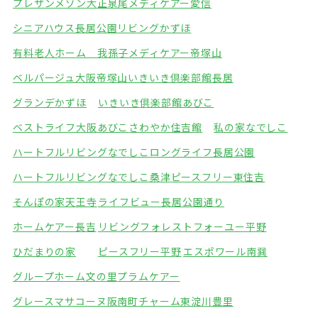
プレザンメゾン大正泉尾
メディケアー愛信
シニアハウス長居公園
リビングかずほ
有料老人ホーム 我孫子
メディケアー帝塚山
ベルパージュ大阪帝塚山
いきいき倶楽部館長居
グランデかずほ
いきいき倶楽部館あびこ
ベストライフ大阪あびこ
さわやか住吉館
私の家なでしこ
ハートフルリビングなでしこ
ロングライフ長居公園
ハートフルリビングなでしこ桑津
ピースフリー東住吉
そんぽの家天王寺
ライフビュー長居公園通り
ホームケアー長吉
リビングフォレスト
フォーユー平野
ひだまりの家
ピースフリー平野
エスポワール南巽
グループホーム文の里
プラムケアー
グレースマサコーヌ阪南町
チャーム東淀川豊里