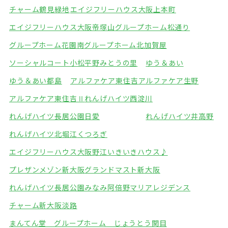
チャーム鶴見緑地
エイジフリーハウス大阪上本町
エイジフリーハウス大阪帝塚山
グループホーム松通り
グループホーム花園南
グループホーム北加賀屋
ソーシャルコート小松
平野みとうの里
ゆう＆あい
ゆう＆あい都島
アルファケア東住吉
アルファケア生野
アルファケア東住吉Ⅱ
れんげハイツ西淀川
れんげハイツ長居公園
日愛
れんげハイツ井高野
れんげハイツ北堀江
くつろぎ
エイジフリーハウス大阪野江
いきいきハウス♪
プレザンメゾン新大阪
グランドマスト新大阪
れんげハイツ長居公園みなみ
阿倍野マリアレジデンス
チャーム新大阪淡路
まんてん堂 グループホーム じょうとう関目