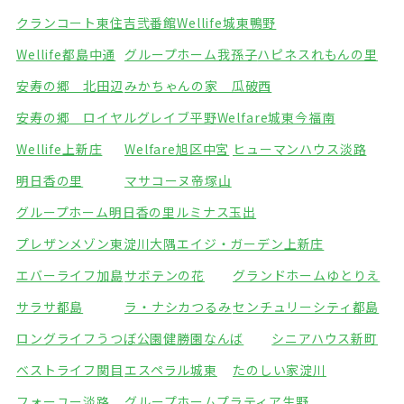
クランコート東住吉弐番館
Wellife城東鴨野
Wellife都島中通
グループホーム我孫子
ハピネスれもんの里
安寿の郷 北田辺
みかちゃんの家 瓜破西
安寿の郷 ロイヤルグレイブ平野
Welfare城東今福南
Wellife上新庄
Welfare旭区中宮
ヒューマンハウス淡路
明日香の里
マサコーヌ帝塚山
グループホーム明日香の里
ルミナス玉出
プレザンメゾン東淀川大隅
エイジ・ガーデン上新庄
エバーライフ加島
サボテンの花
グランドホームゆとりえ
サラサ都島
ラ・ナシカつるみ
センチュリーシティ都島
ロングライフうつぼ公園
健勝園なんば
シニアハウス新町
ベストライフ関目
エスペラル城東
たのしい家淀川
フォーユー淡路
グループホームプラティア生野