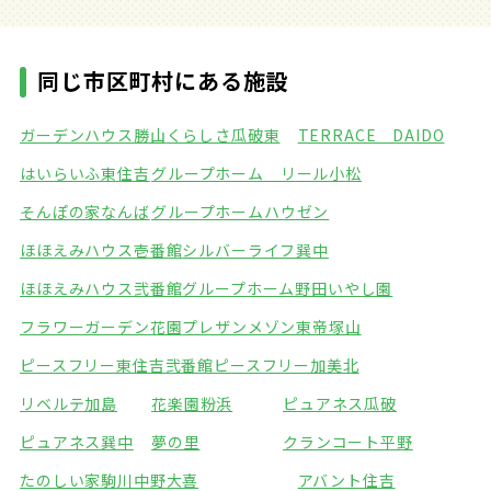
同じ市区町村にある施設
ガーデンハウス勝山
くらしさ瓜破東
TERRACE DAIDO
はいらいふ東住吉
グループホーム リール小松
そんぽの家なんば
グループホームハウゼン
ほほえみハウス壱番館
シルバーライフ巽中
ほほえみハウス弐番館
グループホーム野田いやし園
フラワーガーデン花園
プレザンメゾン東帝塚山
ピースフリー東住吉弐番館
ピースフリー加美北
リベルテ加島
花楽園粉浜
ピュアネス瓜破
ピュアネス巽中
夢の里
クランコート平野
たのしい家駒川中野
大喜
アバント住吉