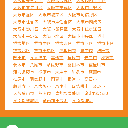
大阪市天王寺区
大阪市浪速区
大阪市西淀川区
大阪市東淀川区
大阪市東成区
大阪市生野区
大阪市旭区
大阪市城東区
大阪市阿倍野区
大阪市住吉区
大阪市東住吉区
大阪市西成区
大阪市淀川区
大阪市鶴見区
大阪市住之江区
大阪市平野区
大阪市北区
大阪市中央区
堺市
堺市堺区
堺市中区
堺市東区
堺市西区
堺市南区
堺市北区
堺市美原区
岸和田市
豊中市
池田市
吹田市
泉大津市
高槻市
貝塚市
守口市
枚方市
茨木市
八尾市
泉佐野市
富田林市
寝屋川市
河内長野市
松原市
大東市
和泉市
箕面市
柏原市
羽曳野市
門真市
摂津市
高石市
藤井寺市
東大阪市
泉南市
四條畷市
交野市
大阪狭山市
阪南市
豊能郡豊能町
泉北郡忠岡町
泉南郡熊取町
泉南郡田尻町
泉南郡岬町