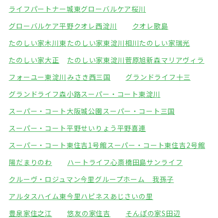
ライフパートナー城東
グローバルケア桜川
グローバルケア平野
クオレ西淀川
クオレ歌島
たのしい家木川東
たのしい家東淀川相川
たのしい家瑞光
たのしい家大正
たのしい家東淀川菅原
旭新森マリアヴィラ
フォーユー東淀川
みさき西三国
グランドライフ十三
グランドライフ森小路
スーパー・コート東淀川
スーパー・コート大阪城公園
スーパー・コート三国
スーパー・コート平野
せいりょう平野喜連
スーパー・コート東住吉1号館
スーパー・コート東住吉2号館
陽だまりのわ
ハートライフ心斎橋
田島サンライフ
クルーヴ・ロジュマン今里
グループホーム 我孫子
アルタスハイム東今里
ハピネスあじさいの里
豊泉家住之江
悠友の家住吉
そんぽの家S田辺