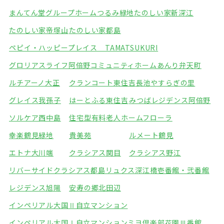
まんてん堂グループホームつるみ緑地
たのしい家新深江
たのしい家帝塚山
たのしい家都島
ペピイ・ハッピープレイス TAMATSUKURI
グロリアスライフ阿倍野
コミュニティホームあんり弁天町
ルチアーノ大正
クランコート東住吉
長池やすらぎの里
グレイス我孫子
はーとふる東住吉
みつばレジデンス阿倍野
ソルケア西中島
住宅型有料老人ホームフローラ
幸楽鶴見緑地
貴美苑
ルメート鶴見
エトナ大川端
クラシアス関目
クラシアス野江
リバーサイドクラシアス都島
リュクス深江橋壱番館・弐番館
レジデンス旭陽
安寿の郷北田辺
インペリアル大国Ⅱ自立マンション
インペリアル大国Ⅰ自立マンション
ミヨ倶楽部花園Ⅲ番館