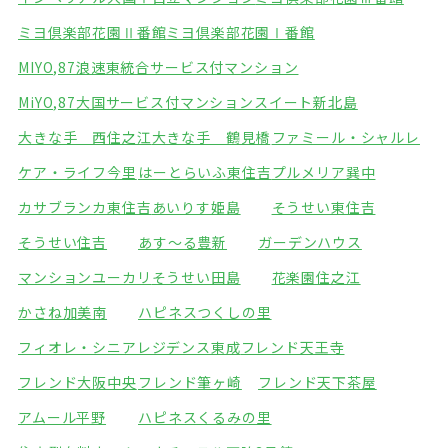
ミヨ倶楽部花園Ⅱ番館
ミヨ倶楽部花園Ⅰ番館
MIYO,87浪速東統合サービス付マンション
MiYO,87大国サービス付マンション
スイート新北島
大きな手 西住之江
大きな手 鶴見橋
ファミール・シャルレ
ケア・ライフ今里
はーとらいふ東住吉
プルメリア巽中
カサブランカ東住吉
あいりす姫島
そうせい東住吉
そうせい住吉
あす～る豊新
ガーデンハウス
マンションユーカリ
そうせい田島
花楽園住之江
かさね加美南
ハピネスつくしの里
フィオレ・シニアレジデンス東成
フレンド天王寺
フレンド大阪中央
フレンド筆ヶ崎
フレンド天下茶屋
アムール平野
ハピネスくるみの里