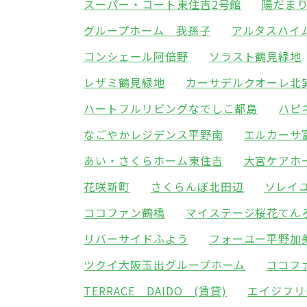
スーパー・コート東住吉2号館
陽だま
グループホーム 我孫子
アルタスハイ
コンシェール阿倍野
ソラスト鶴見緑地
レザミ鶴見緑地
カーサデルクオーレ北
ハートフルリビングなでしこ都島
ハピ
なごやかレジデンス平野南
エルカーサ
あい・さくらホーム東住吉
大宮ケアホ
花咲新町
さくらんぼ北田辺
ソレイ
ココファン鶴橋
マイステージ桜花てん
リバーサイドふよう
フォーユー平野加
ツクイ大阪玉出グループホーム
ココフ
TERRACE DAIDO (賃貸)
エイジフリ