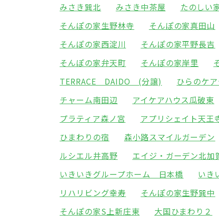
みさき巽北
みさき中茶屋
たのしい
そんぽの家生野林寺
そんぽの家真田山
そんぽの家西淀川
そんぽの家平野長吉
そんぽの家弁天町
そんぽの家岸里
TERRACE DAIDO (分譲)
ひらのケア
チャーム南田辺
アイケアハウス瓜破東
プラティア森ノ宮
アプリシェイト天王
ひまわりの宿
森小路スマイルガーデン
ルシエル井高野
エイジ・ガーデン北加
いきいきグループホーム 日本橋
いき
リハリビング幸寿
そんぽの家生野巽中
そんぽの家S上新庄東
大国ひまわり２