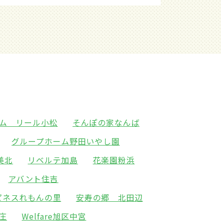
ム リール小松
そんぽの家なんば
グループホーム野田いやし園
美北
リベルテ加島
花楽園粉浜
アバント住吉
ピネスれもんの里
安寿の郷 北田辺
新庄
Welfare旭区中宮