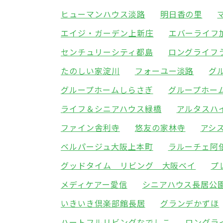
ヒューマンハウス淡路
明日香の里
エイジ・ガーデン上新庄
エバーライフ
センチュリーシティ都島
ロングライフ
たのしい家淀川
フォーユー淡路
グ
グループホームしらさぎ
グループホー
ライフ＆シニアハウス緑橋
アルタスハ
ファイン舎利寺
悠友の家林寺
アシ
ベルパージュ大阪上本町
ラルーチェ阿
グッドタイム リビング 大阪ベイ
プ
メディケアー愛信
シニアハウス長居公
いきいき倶楽部館長居
グランデかずほ
ハートフルリビングなでしこ
ロングラ