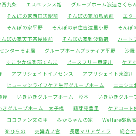
家西九条
エスペランス旭
グループホーム浪速さくら
そんぽの家西田辺駅前
そんぽの家加島駅前
エタ
そんぽの家平野
そんぽの家住吉遠里小野
そんぽ
そんぽの家天下茶屋駅前
そんぽの家難波稲荷
ハート
センターそよ風
グループホームプラティア平野
沙羅
すこやか倶楽部てんま
ピースフリー東淀川
ケア
寺
アプリシェイトイノセンス
アプリシェイト東淀川
ヒューマンライフケア生野グループホーム
エニシエ
賀屋
いきいきグループホーム 杉本
いきいきグルー
いきグループホーム 太子橋
萌芽苑豊里
ケアコート
ココファン文の里
みかちゃんの家
Welfare都島
楽ひらの
交欒森ノ宮
長居マリアヴィラ
総合ケ