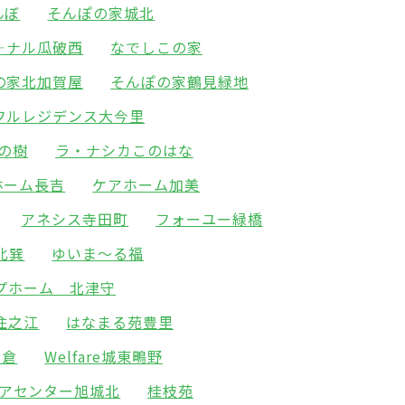
んぼ
そんぽの家城北
―ナル瓜破西
なでしこの家
の家北加賀屋
そんぽの家鶴見緑地
フルレジデンス大今里
の樹
ラ・ナシカこのはな
ホーム長吉
ケアホーム加美
アネシス寺田町
フォーユー緑橋
北巽
ゆいま～る福
プホーム 北津守
住之江
はなまる苑豊里
高倉
Welfare城東鴫野
アセンター旭城北
桂枝苑