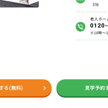
3分
老人ホー
0120-
※10時～
する(無料)
見学予約す