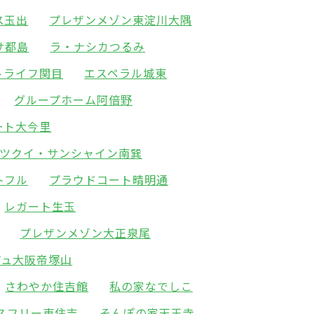
ス玉出
プレザンメゾン東淀川大隅
サ都島
ラ・ナシカつるみ
トライフ関目
エスペラル城東
グループホーム阿倍野
ート大今里
ツクイ・サンシャイン南巽
トフル
プラウドコート晴明通
レガート生玉
プレザンメゾン大正泉尾
ジュ大阪帝塚山
さわやか住吉館
私の家なでしこ
スフリー東住吉
そんぽの家天王寺