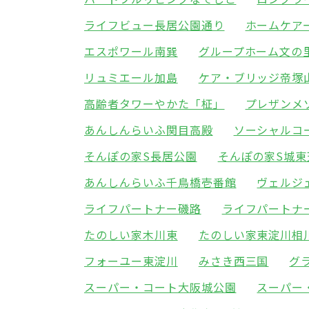
ライフビュー長居公園通り
ホームケア
エスポワール南巽
グループホーム文の
リュミエール加島
ケア・ブリッジ帝塚
高齢者タワーやかた「柾」
プレザンメ
あんしんらいふ関目高殿
ソーシャルコ
そんぽの家S長居公園
そんぽの家S城東
あんしんらいふ千鳥橋壱番館
ヴェルジ
ライフパートナー磯路
ライフパートナ
たのしい家木川東
たのしい家東淀川相
フォーユー東淀川
みさき西三国
グ
スーパー・コート大阪城公園
スーパー