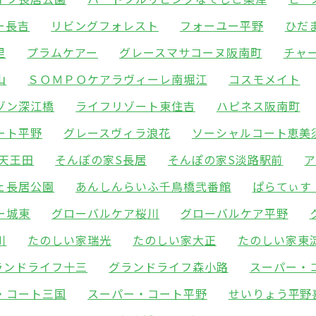
ー長吉
リビングフォレスト
フォーユー平野
ひだ
里
プラムケアー
グレースマサコーヌ阪南町
チャ
山
ＳＯＭＰＯケアラヴィーレ南堀江
コスモメイト
ゾン深江橋
ライフリゾート東住吉
ハピネス阪南町
ート平野
グレースヴィラ浪花
ソーシャルコート恵美
天王田
そんぽの家S長居
そんぽの家S淡路駅前
ェ長居公園
あんしんらいふ千鳥橋弐番館
ぱらてぃす
ー城東
グローバルケア桜川
グローバルケア平野
川
たのしい家瑞光
たのしい家大正
たのしい家東
ランドライフ十三
グランドライフ森小路
スーパー・
・コート三国
スーパー・コート平野
せいりょう平野