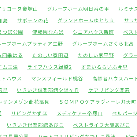
マサコーヌ帝塚山
グループホーム明日香の里
ルミナ
加島
サボテンの花
グランドホームゆとりえ
サラ
うつぼ公園
健勝園なんば
シニアハウス新町
ベス
ループホームプラティア生野
グループホームさくら北畠
ム四季はる
たのしい家田辺
たのしい家平野
グラ
イム玉津
ライフハウス緑橋2
すまいるらいふ今里
ストハウス
マンスフィールド桃谷
高齢者ハウスハー
倍野
いきいき倶楽部館夕陽ヶ丘
ケアリビング楽寿
レザンメゾン此花高見
ＳＯＭＰＯケアラヴィーレ弁天町
園
リビングかずほ
メディケアー帝塚山
ベルパー
いきいき倶楽部館あびこ
ベストライフ大阪あびこ
イフ長居公園
ハートフルリビングなでしこ桑津
ピー