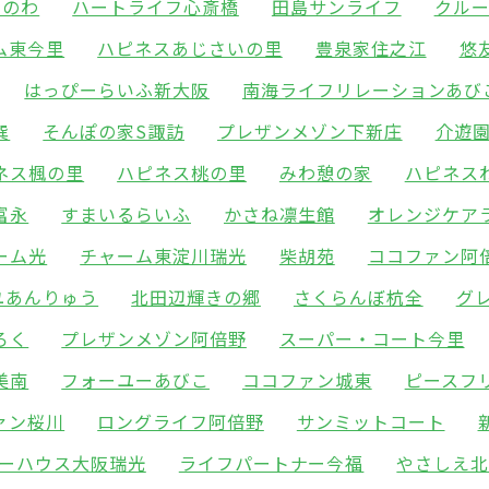
りのわ
ハートライフ心斎橋
田島サンライフ
クル
ム東今里
ハピネスあじさいの里
豊泉家住之江
悠
はっぴーらいふ新大阪
南海ライフリレーションあび
巽
そんぽの家S諏訪
プレザンメゾン下新庄
介遊
ネス楓の里
ハピネス桃の里
みわ憩の家
ハピネス
富永
すまいるらいふ
かさね凛生館
オレンジケア
ーム光
チャーム東淀川瑞光
柴胡苑
ココファン阿
ユあんりゅう
北田辺輝きの郷
さくらんぼ杭全
グ
ろく
プレザンメゾン阿倍野
スーパー・コート今里
美南
フォーユーあびこ
ココファン城東
ピースフ
ァン桜川
ロングライフ阿倍野
サンミットコート
ーハウス大阪瑞光
ライフパートナー今福
やさしえ