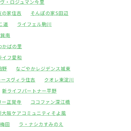
ーヴ・ロジュマン今里
友の家住吉
そんぽの家S田辺
こ道
ライフェル駒川
園巽南
わかばの里
ライフ愛和
倍野
なごやかレジデンス城東
レースヴィラ住吉
クオレ東淀川
新ライフパートナー平野
リー正覚寺
ココファン深江橋
新大阪ケアコミュニティそよ風
北梅田
ラ・ナシカすみのえ