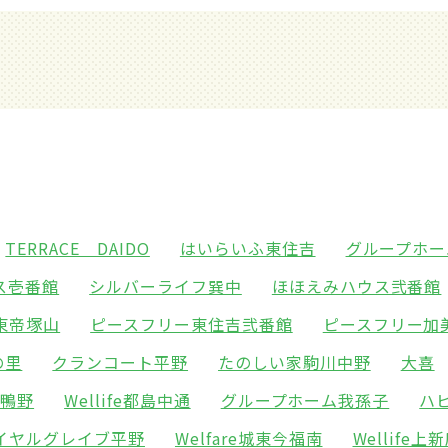
TERRACE DAIDO
はいらいふ東住吉
グループホー
ス壱番館
シルバーライフ巽中
ほほえみハウス弐番館
東帝塚山
ピースフリー東住吉弐番館
ピースフリー加
の里
クランコート平野
たのしい家駒川中野
大喜
東鴨野
Wellife都島中通
グループホーム我孫子
ハ
イヤルグレイブ平野
Welfare城東今福南
Wellife上