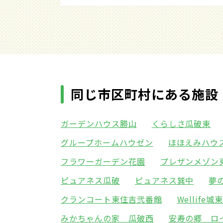
同じ市区町村にある施設
ガーデンハウス勝山
くらしさ瓜破東
グループホームハウゼン
ほほえみハウ
フラワーガーデン花園
プレザンメゾン
ピュアネス瓜破
ピュアネス巽中
夢
クランコート東住吉弐番館
Wellife城
みかちゃんの家 瓜破西
安寿の郷 ロ