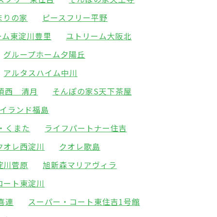
まりの家
ピースフリー平野
ーム東淀川豊里
ユトリーム大阪北
グループホーム夕陽丘
アルタスハイム中川
須西 清月
そんぽの家S天下茶屋
アイランド福島
・くまた
ライフパートナー住吉
クオレ西淀川
クオレ歌島
淀川菅原
旭新森マリアヴィラ
コート東淀川
喜連
スーパー・コート東住吉1号館