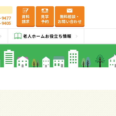
資料
見学
無料相談・
-9477
請求
予約
お問い合わせ
-9405
子
老人ホーム
お役立ち情報