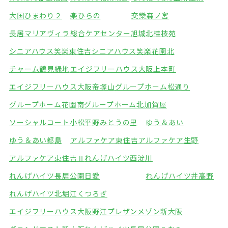
大国ひまわり２
楽ひらの
交欒森ノ宮
長居マリアヴィラ
総合ケアセンター旭城北
桂枝苑
シニアハウス笑楽東住吉
シニアハウス笑楽花園北
チャーム鶴見緑地
エイジフリーハウス大阪上本町
エイジフリーハウス大阪帝塚山
グループホーム松通り
グループホーム花園南
グループホーム北加賀屋
ソーシャルコート小松
平野みとうの里
ゆう＆あい
ゆう＆あい都島
アルファケア東住吉
アルファケア生野
アルファケア東住吉Ⅱ
れんげハイツ西淀川
れんげハイツ長居公園
日愛
れんげハイツ井高野
れんげハイツ北堀江
くつろぎ
エイジフリーハウス大阪野江
プレザンメゾン新大阪