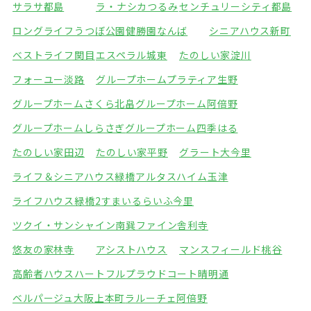
サラサ都島
ラ・ナシカつるみ
センチュリーシティ都島
ロングライフうつぼ公園
健勝園なんば
シニアハウス新町
ベストライフ関目
エスペラル城東
たのしい家淀川
フォーユー淡路
グループホームプラティア生野
グループホームさくら北畠
グループホーム阿倍野
グループホームしらさぎ
グループホーム四季はる
たのしい家田辺
たのしい家平野
グラート大今里
ライフ＆シニアハウス緑橋
アルタスハイム玉津
ライフハウス緑橋2
すまいるらいふ今里
ツクイ・サンシャイン南巽
ファイン舎利寺
悠友の家林寺
アシストハウス
マンスフィールド桃谷
高齢者ハウスハートフル
プラウドコート晴明通
ベルパージュ大阪上本町
ラルーチェ阿倍野