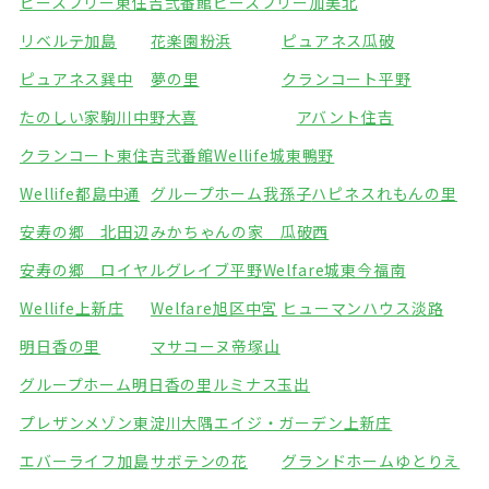
ピースフリー東住吉弐番館
ピースフリー加美北
リベルテ加島
花楽園粉浜
ピュアネス瓜破
ピュアネス巽中
夢の里
クランコート平野
たのしい家駒川中野
大喜
アバント住吉
クランコート東住吉弐番館
Wellife城東鴨野
Wellife都島中通
グループホーム我孫子
ハピネスれもんの里
安寿の郷 北田辺
みかちゃんの家 瓜破西
安寿の郷 ロイヤルグレイブ平野
Welfare城東今福南
Wellife上新庄
Welfare旭区中宮
ヒューマンハウス淡路
明日香の里
マサコーヌ帝塚山
グループホーム明日香の里
ルミナス玉出
プレザンメゾン東淀川大隅
エイジ・ガーデン上新庄
エバーライフ加島
サボテンの花
グランドホームゆとりえ