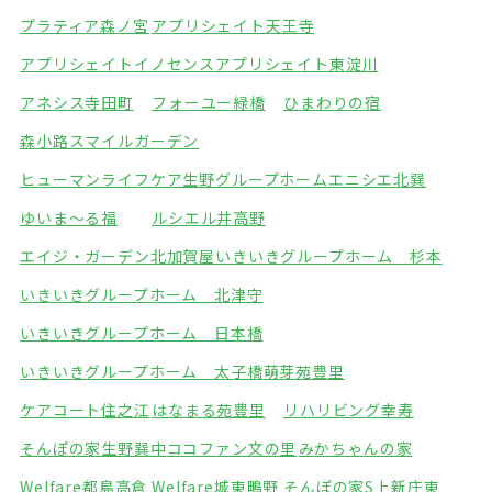
プラティア森ノ宮
アプリシェイト天王寺
アプリシェイトイノセンス
アプリシェイト東淀川
アネシス寺田町
フォーユー緑橋
ひまわりの宿
森小路スマイルガーデン
ヒューマンライフケア生野グループホーム
エニシエ北巽
ゆいま～る福
ルシエル井高野
エイジ・ガーデン北加賀屋
いきいきグループホーム 杉本
いきいきグループホーム 北津守
いきいきグループホーム 日本橋
いきいきグループホーム 太子橋
萌芽苑豊里
ケアコート住之江
はなまる苑豊里
リハリビング幸寿
そんぽの家生野巽中
ココファン文の里
みかちゃんの家
Welfare都島高倉
Welfare城東鴫野
そんぽの家S上新庄東