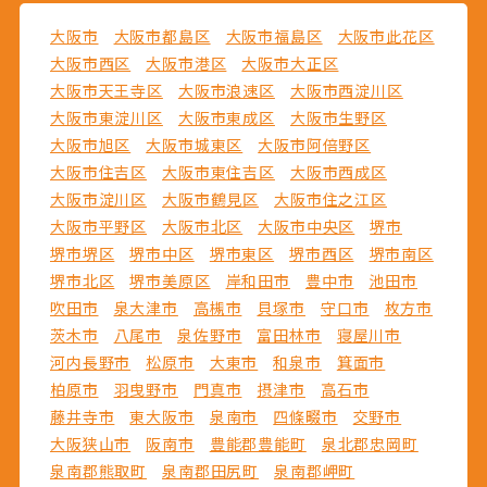
大阪市
大阪市都島区
大阪市福島区
大阪市此花区
大阪市西区
大阪市港区
大阪市大正区
大阪市天王寺区
大阪市浪速区
大阪市西淀川区
大阪市東淀川区
大阪市東成区
大阪市生野区
大阪市旭区
大阪市城東区
大阪市阿倍野区
大阪市住吉区
大阪市東住吉区
大阪市西成区
大阪市淀川区
大阪市鶴見区
大阪市住之江区
大阪市平野区
大阪市北区
大阪市中央区
堺市
堺市堺区
堺市中区
堺市東区
堺市西区
堺市南区
堺市北区
堺市美原区
岸和田市
豊中市
池田市
吹田市
泉大津市
高槻市
貝塚市
守口市
枚方市
茨木市
八尾市
泉佐野市
富田林市
寝屋川市
河内長野市
松原市
大東市
和泉市
箕面市
柏原市
羽曳野市
門真市
摂津市
高石市
藤井寺市
東大阪市
泉南市
四條畷市
交野市
大阪狭山市
阪南市
豊能郡豊能町
泉北郡忠岡町
泉南郡熊取町
泉南郡田尻町
泉南郡岬町