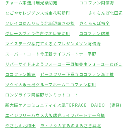
チャーム東淀川瑞光
柴胡苑
ココファン阿倍野
なごやかレジデンス城東
花咲新町
さくらんぼ北田辺
ソレイユあんりゅう
北田辺輝きの郷
さくらんぼ杭全
グレースヴィラ住吉
クオレ東淀川
ココファン鶴橋
マイステージ桜花てんろく
プレザンメゾン阿倍野
スーパー・コート今里
新ライフパートナー平野
リバーサイドふよう
フォーユー平野加美南
フォーユーあびこ
ココファン城東
ピースフリー正覚寺
ココファン深江橋
ツクイ大阪玉出グループホーム
ココファン桜川
ロングライフ阿倍野
サンミットコート
新大阪ケアコミュニティそよ風
TERRACE DAIDO (賃貸)
エイジフリーハウス大阪瑞光
ライフパートナー今福
やさしえ北梅田
ラ・ナシカすみのえ
みさき巽北