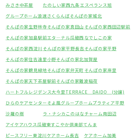
みさき中茶屋
たのしい家西九条
エスペランス旭
グループホーム浪速さくらんぼ
そんぽの家城北
そんぽの家生野林寺
そんぽの家真田山
そんぽの家西田辺駅前
そんぽの家加島駅前
エタ―ナル瓜破西
なでしこの家
そんぽの家西淀川
そんぽの家平野長吉
そんぽの家平野
そんぽの家住吉遠里小野
そんぽの家北加賀屋
そんぽの家鶴見緑地
そんぽの家弁天町
そんぽの家岸里
そんぽの家天下茶屋駅前
そんぽの家難波稲荷
ハートフルレジデンス大今里
TERRACE DAIDO (分譲)
ひらのケアセンターそよ風
グループホームプラティア平野
沙羅の樹
ラ・ナシカこのはな
チャーム南田辺
アイケアハウス瓜破東
すこやか倶楽部てんま
ピースフリー東淀川
ケアホーム長吉
ケアホーム加美