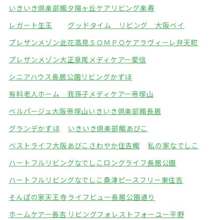
いきいき倶楽部館夕陽ヶ丘
ケアリビング楽寿
レガート生玉
グッドタイム リビング 大阪ベイ
プレザンメゾン此花高見
ＳＯＭＰＯケアラヴィーレ弁天町
プレザンメゾン大正泉尾
メディケアー愛信
シニアハウス長居公園
リビングかずほ
有料老人ホーム 我孫子
メディケアー帝塚山
ベルパージュ大阪帝塚山
いきいき倶楽部館長居
グランデかずほ
いきいき倶楽部館あびこ
ベストライフ大阪あびこ
さわやか住吉館
私の家なでしこ
ハートフルリビングなでしこ
ロングライフ長居公園
ハートフルリビングなでしこ桑津
ピースフリー東住吉
そんぽの家天王寺
ライフビュー長居公園通り
ホームケアー長吉
リビングフォレスト
フォーユー平野