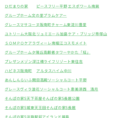
ひだまりの家
ピースフリー平野
エスポワール南巽
グループホーム文の里
プラムケアー
グレースマサコーヌ阪南町
チャーム東淀川豊里
ユトリーム大阪北
リュミエール加島
ケア・ブリッジ帝塚山
ＳＯＭＰＯケアラヴィーレ南堀江
コスモメイト
グループホーム夕陽丘
高齢者タワーやかた「柾」
プレザンメゾン深江橋
ライフリゾート東住吉
ハピネス阪南町
アルタスハイム中川
あんしんらいふ関目高殿
ソーシャルコート平野
グレースヴィラ浪花
ソーシャルコート恵美須西 清月
そんぽの家S天下茶屋
そんぽの家S長居公園
そんぽの家S城東天王田
そんぽの家S長居
そんぽの家S淡路駅前
アイランド福島