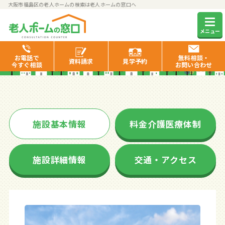
大阪市福島区の老人ホームの検索は老人ホームの窓口へ
いきいきハウス♪
メニュー
お電話で
無料相談・
資料
請求
見学
予約
今すぐ相談
お問い合わせ
施設基本情報
料金介護医療体制
施設詳細情報
交通・アクセス