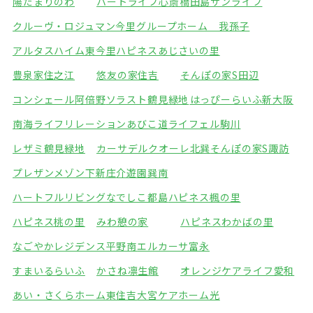
陽だまりのわ
ハートライフ心斎橋
田島サンライフ
クルーヴ・ロジュマン今里
グループホーム 我孫子
アルタスハイム東今里
ハピネスあじさいの里
豊泉家住之江
悠友の家住吉
そんぽの家S田辺
コンシェール阿倍野
ソラスト鶴見緑地
はっぴーらいふ新大阪
南海ライフリレーションあびこ道
ライフェル駒川
レザミ鶴見緑地
カーサデルクオーレ北巽
そんぽの家S諏訪
プレザンメゾン下新庄
介遊園巽南
ハートフルリビングなでしこ都島
ハピネス楓の里
ハピネス桃の里
みわ憩の家
ハピネスわかばの里
なごやかレジデンス平野南
エルカーサ富永
すまいるらいふ
かさね凛生館
オレンジケアライフ愛和
あい・さくらホーム東住吉
大宮ケアホーム光