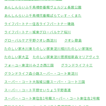
あんしんらいふ千鳥橋壱番館
ヴェルジェ長居公園
あんしんらいふ千鳥橋弐番館
ぱらてぃす・くまた
ライフパートナー住吉
ライフパートナー磯路
ライフパートナー城東
グローバルケア桜川
グローバルケア平野
クオレ西淀川
クオレ歌島
たのしい家木川東
たのしい家東淀川相川
たのしい家瑞光
たのしい家大正
たのしい家東淀川菅原
旭新森マリアヴィラ
フォーユー東淀川
みさき西三国
グランドライフ十三
グランドライフ森小路
スーパー・コート東淀川
スーパー・コート大阪城公園
スーパー・コート三国
スーパー・コート平野
せいりょう平野喜連
スーパー・コート東住吉1号館
スーパー・コート東住吉2号館