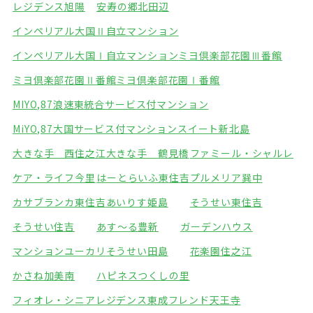
レジデンス旭陽
安寿の郷北田辺
インペリアル大国Ⅱ自立マンション
インペリアル大国Ⅰ自立マンション
ミヨ倶楽部花園Ⅲ番館
ミヨ倶楽部花園Ⅱ番館
ミヨ倶楽部花園Ⅰ番館
MIYO,87浪速東統合サービス付マンション
MiYO,87大国サービス付マンション
スイート新北島
大きな手 西住之江
大きな手 鶴見橋
ファミール・シャルレ
ケア・ライフ今里
はーとらいふ東住吉
プルメリア巽中
カサブランカ東住吉
あいりす姫島
そうせい東住吉
そうせい住吉
あす～る豊新
ガーデンハウス
マンションユーカリ
そうせい田島
花楽園住之江
かさね加美南
ハピネスつくしの里
フィオレ・シニアレジデンス東成
フレンド天王寺