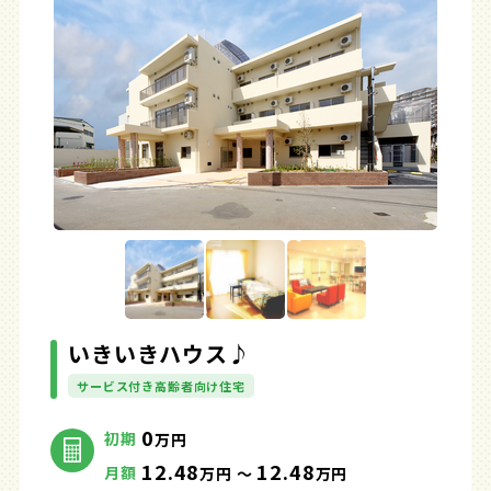
いきいきハウス♪
サービス付き高齢者向け住宅
0
初期
万円
12.48
12.48
月額
万円 ～
万円