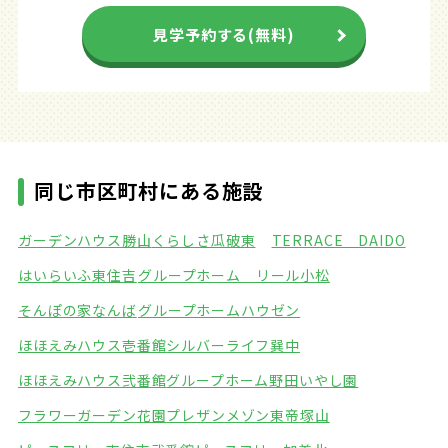
見学予約する(無料)
同じ市区町村にある施設
ガーデンハウス勝山
くらしさ瓜破東
TERRACE DAIDO
はいらいふ東住吉
グループホーム リール小松
そんぽの家なんば
グループホームハウゼン
ほほえみハウス壱番館
シルバーライフ巽中
ほほえみハウス弐番館
グループホーム野田いやし園
フラワーガーデン花園
プレザンメゾン東帝塚山