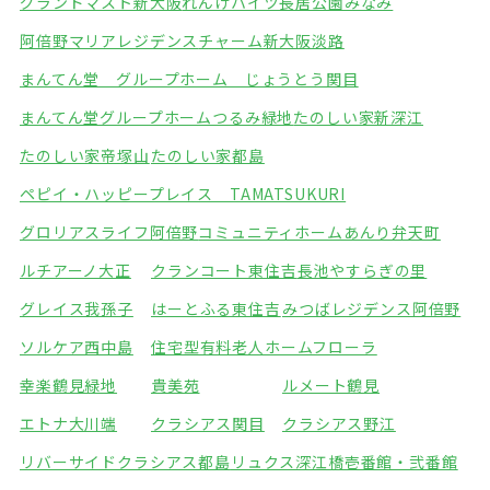
グランドマスト新大阪
れんげハイツ長居公園みなみ
阿倍野マリアレジデンス
チャーム新大阪淡路
まんてん堂 グループホーム じょうとう関目
まんてん堂グループホームつるみ緑地
たのしい家新深江
たのしい家帝塚山
たのしい家都島
ペピイ・ハッピープレイス TAMATSUKURI
グロリアスライフ阿倍野
コミュニティホームあんり弁天町
ルチアーノ大正
クランコート東住吉
長池やすらぎの里
グレイス我孫子
はーとふる東住吉
みつばレジデンス阿倍野
ソルケア西中島
住宅型有料老人ホームフローラ
幸楽鶴見緑地
貴美苑
ルメート鶴見
エトナ大川端
クラシアス関目
クラシアス野江
リバーサイドクラシアス都島
リュクス深江橋壱番館・弐番館