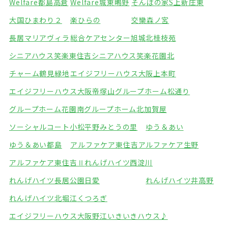
Welfare都島高倉
Welfare城東鴫野
そんぽの家S上新庄東
大国ひまわり２
楽ひらの
交欒森ノ宮
長居マリアヴィラ
総合ケアセンター旭城北
桂枝苑
シニアハウス笑楽東住吉
シニアハウス笑楽花園北
チャーム鶴見緑地
エイジフリーハウス大阪上本町
エイジフリーハウス大阪帝塚山
グループホーム松通り
グループホーム花園南
グループホーム北加賀屋
ソーシャルコート小松
平野みとうの里
ゆう＆あい
ゆう＆あい都島
アルファケア東住吉
アルファケア生野
アルファケア東住吉Ⅱ
れんげハイツ西淀川
れんげハイツ長居公園
日愛
れんげハイツ井高野
れんげハイツ北堀江
くつろぎ
エイジフリーハウス大阪野江
いきいきハウス♪