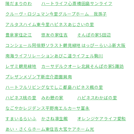
陽だまりのわ
ハートライフ心斎橋
田島サンライフ
クルーヴ・ロジュマン今里
グループホーム 我孫子
アルタスハイム東今里
ハピネスあじさいの里
豊泉家住之江
悠友の家住吉
そんぽの家S田辺
コンシェール阿倍野
ソラスト鶴見緑地
はっぴーらいふ新大阪
南海ライフリレーションあびこ道
ライフェル駒川
レザミ鶴見緑地
カーサデルクオーレ北巽
そんぽの家S諏訪
プレザンメゾン下新庄
介遊園巽南
ハートフルリビングなでしこ都島
ハピネス楓の里
ハピネス桃の里
みわ憩の家
ハピネスわかばの里
なごやかレジデンス平野南
エルカーサ富永
すまいるらいふ
かさね凛生館
オレンジケアライフ愛和
あい・さくらホーム東住吉
大宮ケアホーム光