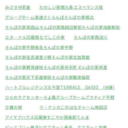
みさき中茶屋
たのしい家西九条
エスペランス旭
グループホーム浪速さくらんぼ
そんぽの家城北
そんぽの家真田山
そんぽの家西田辺駅前
そんぽの家加島駅前
エタ―ナル瓜破西
なでしこの家
そんぽの家西淀川
そんぽの家平野長吉
そんぽの家平野
そんぽの家住吉遠里小野
そんぽの家北加賀屋
そんぽの家鶴見緑地
そんぽの家弁天町
そんぽの家岸里
そんぽの家天下茶屋駅前
そんぽの家難波稲荷
ハートフルレジデンス大今里
TERRACE DAIDO (分譲)
ひらのケアセンターそよ風
グループホームプラティア平野
沙羅の樹
ラ・ナシカこのはな
チャーム南田辺
アイケアハウス瓜破東
すこやか倶楽部てんま
ピースフリー東淀川
ケアホーム長吉
ケアホーム加美