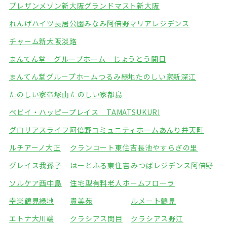
プレザンメゾン新大阪
グランドマスト新大阪
れんげハイツ長居公園みなみ
阿倍野マリアレジデンス
チャーム新大阪淡路
まんてん堂 グループホーム じょうとう関目
まんてん堂グループホームつるみ緑地
たのしい家新深江
たのしい家帝塚山
たのしい家都島
ペピイ・ハッピープレイス TAMATSUKURI
グロリアスライフ阿倍野
コミュニティホームあんり弁天町
ルチアーノ大正
クランコート東住吉
長池やすらぎの里
グレイス我孫子
はーとふる東住吉
みつばレジデンス阿倍野
ソルケア西中島
住宅型有料老人ホームフローラ
幸楽鶴見緑地
貴美苑
ルメート鶴見
エトナ大川端
クラシアス関目
クラシアス野江