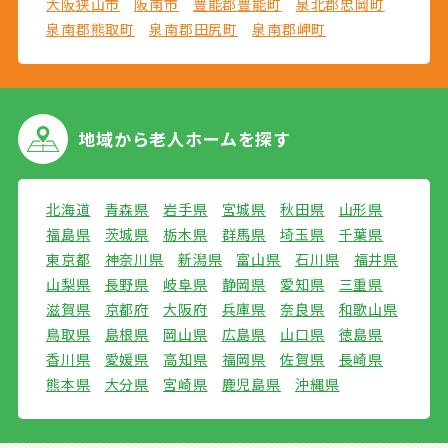
大阪狭山市
阪南市
豊能郡豊能町
泉北郡忠岡町
泉南郡熊取町
泉南郡田尻町
泉南郡岬町
地域から
老人ホームを探す
北海道
青森県
岩手県
宮城県
秋田県
山形県
福島県
茨城県
栃木県
群馬県
埼玉県
千葉県
東京都
神奈川県
新潟県
富山県
石川県
福井県
山梨県
長野県
岐阜県
静岡県
愛知県
三重県
滋賀県
京都府
大阪府
兵庫県
奈良県
和歌山県
鳥取県
島根県
岡山県
広島県
山口県
徳島県
香川県
愛媛県
高知県
福岡県
佐賀県
長崎県
熊本県
大分県
宮崎県
鹿児島県
沖縄県