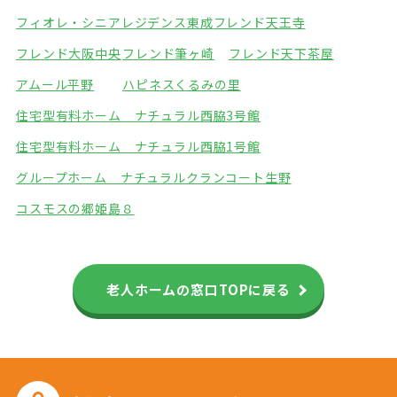
フィオレ・シニアレジデンス東成
フレンド天王寺
フレンド大阪中央
フレンド筆ヶ崎
フレンド天下茶屋
アムール平野
ハピネスくるみの里
住宅型有料ホーム ナチュラル西脇3号館
住宅型有料ホーム ナチュラル西脇1号館
グループホーム ナチュラル
クランコート生野
コスモスの郷姫島８
老人ホームの窓口TOPに戻る