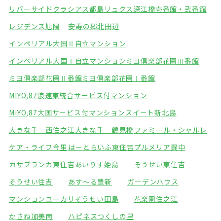
リバーサイドクラシアス都島
リュクス深江橋壱番館・弐番館
レジデンス旭陽
安寿の郷北田辺
インペリアル大国Ⅱ自立マンション
インペリアル大国Ⅰ自立マンション
ミヨ倶楽部花園Ⅲ番館
ミヨ倶楽部花園Ⅱ番館
ミヨ倶楽部花園Ⅰ番館
MIYO,87浪速東統合サービス付マンション
MiYO,87大国サービス付マンション
スイート新北島
大きな手 西住之江
大きな手 鶴見橋
ファミール・シャルレ
ケア・ライフ今里
はーとらいふ東住吉
プルメリア巽中
カサブランカ東住吉
あいりす姫島
そうせい東住吉
そうせい住吉
あす～る豊新
ガーデンハウス
マンションユーカリ
そうせい田島
花楽園住之江
かさね加美南
ハピネスつくしの里