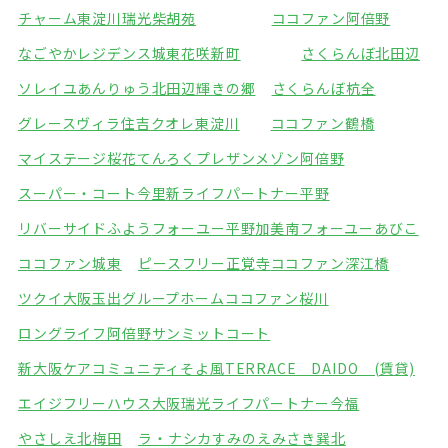
チャーム東淀川瑞光
柴胡苑
ココファン阿倍野
なごやかレジデンス城東
花咲新町
さくらんぼ北田辺
ソレイユあんりゅう
北田辺輝きの郷
さくらんぼ杭全
グレースヴィラ住吉
クオレ東淀川
ココファン鶴橋
マイステージ桜花てんろく
プレザンメゾン阿倍野
スーパー・コート今里
新ライフパートナー平野
リバーサイドふよう
フォーユー平野加美南
フォーユーあびこ
ココファン城東
ピースフリー正覚寺
ココファン深江橋
ツクイ大阪玉出グループホーム
ココファン桜川
ロングライフ阿倍野
サンミットコート
新大阪ケアコミュニティそよ風
TERRACE DAIDO (賃貸)
エイジフリーハウス大阪瑞光
ライフパートナー今福
やさしえ北梅田
ラ・ナシカすみのえ
みさき巽北