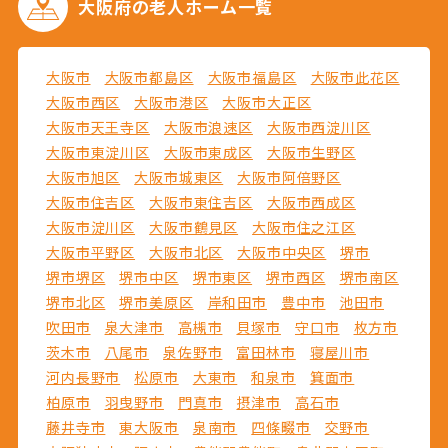
大阪府の
老人ホーム一覧
大阪市
大阪市都島区
大阪市福島区
大阪市此花区
大阪市西区
大阪市港区
大阪市大正区
大阪市天王寺区
大阪市浪速区
大阪市西淀川区
大阪市東淀川区
大阪市東成区
大阪市生野区
大阪市旭区
大阪市城東区
大阪市阿倍野区
大阪市住吉区
大阪市東住吉区
大阪市西成区
大阪市淀川区
大阪市鶴見区
大阪市住之江区
大阪市平野区
大阪市北区
大阪市中央区
堺市
堺市堺区
堺市中区
堺市東区
堺市西区
堺市南区
堺市北区
堺市美原区
岸和田市
豊中市
池田市
吹田市
泉大津市
高槻市
貝塚市
守口市
枚方市
茨木市
八尾市
泉佐野市
富田林市
寝屋川市
河内長野市
松原市
大東市
和泉市
箕面市
柏原市
羽曳野市
門真市
摂津市
高石市
藤井寺市
東大阪市
泉南市
四條畷市
交野市