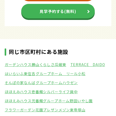
見学予約する(無料)
同じ市区町村にある施設
ガーデンハウス勝山
くらしさ瓜破東
TERRACE DAIDO
はいらいふ東住吉
グループホーム リール小松
そんぽの家なんば
グループホームハウゼン
ほほえみハウス壱番館
シルバーライフ巽中
ほほえみハウス弐番館
グループホーム野田いやし園
フラワーガーデン花園
プレザンメゾン東帝塚山