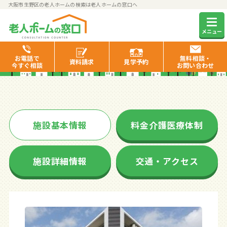
大阪市生野区の老人ホームの検索は老人ホームの窓口へ
そんぽの家生野林寺
メニュー
お電話で
無料相談・
資料
請求
見学
予約
今すぐ相談
お問い合わせ
施設基本情報
料金介護医療体制
施設詳細情報
交通・アクセス