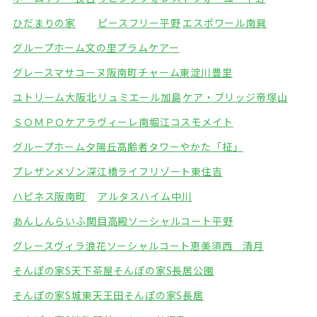
ひだまりの家
ピースフリー平野
エスポワール南巽
グループホーム文の里
プラムケアー
グレースマサコーヌ阪南町
チャーム東淀川豊里
ユトリーム大阪北
リュミエール加島
ケア・ブリッジ帝塚山
ＳＯＭＰＯケアラヴィーレ南堀江
コスモメイト
グループホーム夕陽丘
高齢者タワーやかた「柾」
プレザンメゾン深江橋
ライフリゾート東住吉
ハピネス阪南町
アルタスハイム中川
あんしんらいふ関目高殿
ソーシャルコート平野
グレースヴィラ浪花
ソーシャルコート恵美須西 清月
そんぽの家S天下茶屋
そんぽの家S長居公園
そんぽの家S城東天王田
そんぽの家S長居