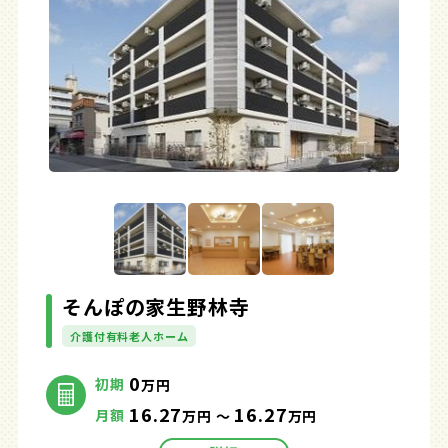
そんぽの家生野林寺
介護付有料老人ホーム
0
初期
万円
16.27
16.27
月額
万円 ～
万円