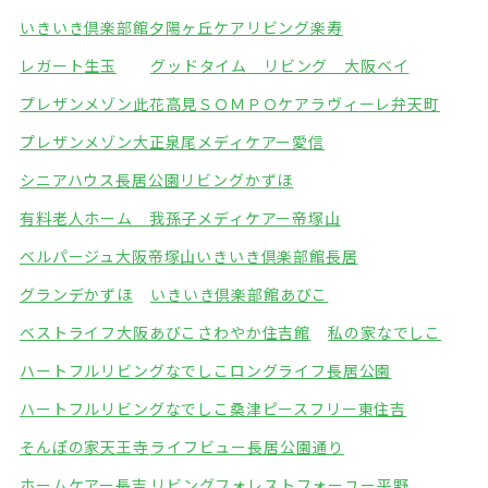
いきいき倶楽部館夕陽ヶ丘
ケアリビング楽寿
レガート生玉
グッドタイム リビング 大阪ベイ
プレザンメゾン此花高見
ＳＯＭＰＯケアラヴィーレ弁天町
プレザンメゾン大正泉尾
メディケアー愛信
シニアハウス長居公園
リビングかずほ
有料老人ホーム 我孫子
メディケアー帝塚山
ベルパージュ大阪帝塚山
いきいき倶楽部館長居
グランデかずほ
いきいき倶楽部館あびこ
ベストライフ大阪あびこ
さわやか住吉館
私の家なでしこ
ハートフルリビングなでしこ
ロングライフ長居公園
ハートフルリビングなでしこ桑津
ピースフリー東住吉
そんぽの家天王寺
ライフビュー長居公園通り
ホームケアー長吉
リビングフォレスト
フォーユー平野