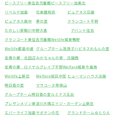
ピースフリー東住吉弐番館
ピースフリー加美北
リベルテ加島
花楽園粉浜
ピュアネス瓜破
ピュアネス巽中
夢の里
クランコート平野
たのしい家駒川中野
大喜
アバント住吉
クランコート東住吉弐番館
Wellife城東鴨野
Wellife都島中通
グループホーム我孫子
ハピネスれもんの里
安寿の郷 北田辺
みかちゃんの家 瓜破西
安寿の郷 ロイヤルグレイブ平野
Welfare城東今福南
Wellife上新庄
Welfare旭区中宮
ヒューマンハウス淡路
明日香の里
マサコーヌ帝塚山
グループホーム明日香の里
ルミナス玉出
プレザンメゾン東淀川大隅
エイジ・ガーデン上新庄
エバーライフ加島
サボテンの花
グランドホームゆとりえ