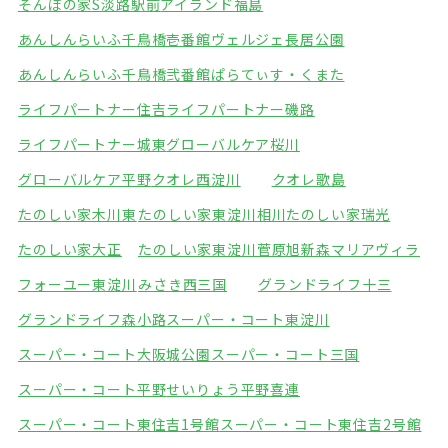
そんぽの家S淡路駅前
アイランド福島
あんしんらいふ千鳥橋壱番館
ヴェルジェ長居公園
あんしんらいふ千鳥橋弐番館
ぱらてぃす・くまた
ライフパートナー住吉
ライフパートナー磯路
ライフパートナー城東
グローバルケア桜川
グローバルケア平野
クオレ西淀川
クオレ歌島
たのしい家木川東
たのしい家東淀川相川
たのしい家瑞光
たのしい家大正
たのしい家東淀川菅原
旭新森マリアヴィラ
フォーユー東淀川
みさき西三国
グランドライフ十三
グランドライフ森小路
スーパー・コート東淀川
スーパー・コート大阪城公園
スーパー・コート三国
スーパー・コート平野
せいりょう平野喜連
スーパー・コート東住吉1号館
スーパー・コート東住吉2号館