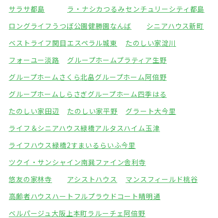
サラサ都島
ラ・ナシカつるみ
センチュリーシティ都島
ロングライフうつぼ公園
健勝園なんば
シニアハウス新町
ベストライフ関目
エスペラル城東
たのしい家淀川
フォーユー淡路
グループホームプラティア生野
グループホームさくら北畠
グループホーム阿倍野
グループホームしらさぎ
グループホーム四季はる
たのしい家田辺
たのしい家平野
グラート大今里
ライフ＆シニアハウス緑橋
アルタスハイム玉津
ライフハウス緑橋2
すまいるらいふ今里
ツクイ・サンシャイン南巽
ファイン舎利寺
悠友の家林寺
アシストハウス
マンスフィールド桃谷
高齢者ハウスハートフル
プラウドコート晴明通
ベルパージュ大阪上本町
ラルーチェ阿倍野