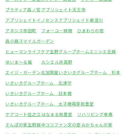
プラティア森ノ宮
アプリシェイト天王寺
アプリシェイトイノセンス
アプリシェイト東淀川
アネシス寺田町
フォーユー緑橋
ひまわりの宿
森小路スマイルガーデン
ヒューマンライフケア生野グループホーム
エニシエ北巽
ゆいま～る福
ルシエル井高野
エイジ・ガーデン北加賀屋
いきいきグループホーム 杉本
いきいきグループホーム 北津守
いきいきグループホーム 日本橋
いきいきグループホーム 太子橋
萌芽苑豊里
ケアコート住之江
はなまる苑豊里
リハリビング幸寿
そんぽの家生野巽中
ココファン文の里
みかちゃんの家