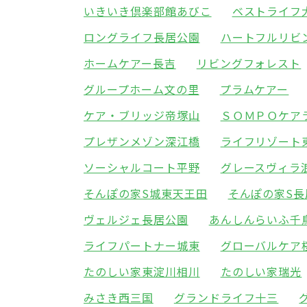
いきいき倶楽部館あびこ
ベストライフ
ロングライフ長居公園
ハートフルリビ
ホームケアー長吉
リビングフォレスト
グループホーム文の里
プラムケアー
ケア・ブリッジ帝塚山
ＳＯＭＰＯケア
プレザンメゾン深江橋
ライフリゾート
ソーシャルコート平野
グレースヴィラ
そんぽの家S城東天王田
そんぽの家S長
ヴェルジェ長居公園
あんしんらいふ千
ライフパートナー城東
グローバルケア
たのしい家東淀川相川
たのしい家瑞光
みさき西三国
グランドライフ十三