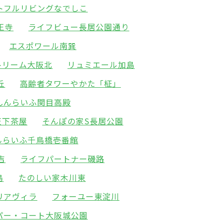
トフルリビングなでしこ
王寺
ライフビュー長居公園通り
エスポワール南巽
トリーム大阪北
リュミエール加島
丘
高齢者タワーやかた「柾」
しんらいふ関目高殿
天下茶屋
そんぽの家S長居公園
んらいふ千鳥橋壱番館
吉
ライフパートナー磯路
島
たのしい家木川東
リアヴィラ
フォーユー東淀川
パー・コート大阪城公園