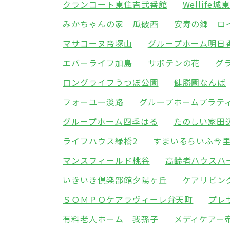
クランコート東住吉弐番館
Wellife城
みかちゃんの家 瓜破西
安寿の郷 ロ
マサコーヌ帝塚山
グループホーム明日
エバーライフ加島
サボテンの花
グ
ロングライフうつぼ公園
健勝園なんば
フォーユー淡路
グループホームプラテ
グループホーム四季はる
たのしい家田
ライフハウス緑橋2
すまいるらいふ今
マンスフィールド桃谷
高齢者ハウスハ
いきいき倶楽部館夕陽ヶ丘
ケアリビン
ＳＯＭＰＯケアラヴィーレ弁天町
プレ
有料老人ホーム 我孫子
メディケアー