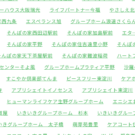
ーハウス大阪瑞光
ライフパートナー今福
やさしえ
家西九条
エスペランス旭
グループホーム浪速さくら
そんぽの家西田辺駅前
そんぽの家加島駅前
エタ
そんぽの家平野
そんぽの家住吉遠里小野
そんぽ
そんぽの家天下茶屋駅前
そんぽの家難波稲荷
ハート
センターそよ風
グループホームプラティア平野
沙羅
すこやか倶楽部てんま
ピースフリー東淀川
ケア
寺
アプリシェイトイノセンス
アプリシェイト東淀川
ヒューマンライフケア生野グループホーム
エニシエ
賀屋
いきいきグループホーム 杉本
いきいきグルー
いきグループホーム 太子橋
萌芽苑豊里
ケアコート