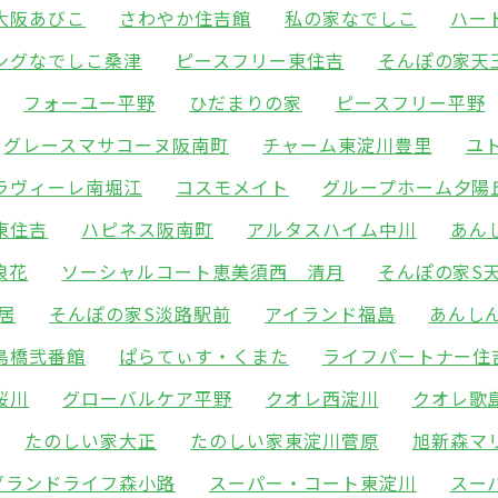
大阪あびこ
さわやか住吉館
私の家なでしこ
ハー
ングなでしこ桑津
ピースフリー東住吉
そんぽの家天
フォーユー平野
ひだまりの家
ピースフリー平野
グレースマサコーヌ阪南町
チャーム東淀川豊里
ユ
ラヴィーレ南堀江
コスモメイト
グループホーム夕陽
東住吉
ハピネス阪南町
アルタスハイム中川
あん
浪花
ソーシャルコート恵美須西 清月
そんぽの家S
居
そんぽの家S淡路駅前
アイランド福島
あんし
鳥橋弐番館
ぱらてぃす・くまた
ライフパートナー住
桜川
グローバルケア平野
クオレ西淀川
クオレ歌
たのしい家大正
たのしい家東淀川菅原
旭新森マ
グランドライフ森小路
スーパー・コート東淀川
スー