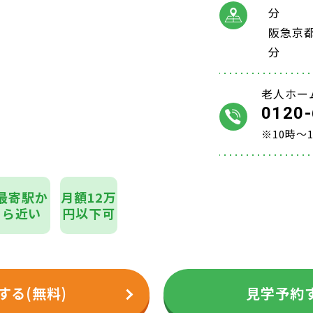
分
阪急京
分
老人ホー
0120-
※10時～
最寄駅か
月額12万
ら近い
円以下可
する(無料)
見学予約す