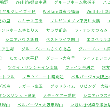
東鴨野
Wellife都島中通
グループホーム我孫子
ハ
イヤルグレイブ平野
Welfare城東今福南
Wellife上
香の里
ルミナス玉出
プレザンメゾン東淀川大隅
ランドホームゆとりえ
サラサ都島
ラ・ナシカつるみ
シニアハウス新町
ベストライフ関目
エスペラル
ィア生野
グループホームさくら北畠
グループホーム
辺
たのしい家平野
グラート大今里
ライフ＆シニ
里
ツクイ・サンシャイン南巽
ファイン舎利寺
悠
ートフル
プラウドコート晴明通
ベルパージュ大阪上
グ楽寿
レガート生玉
グッドタイム リビング 大阪
ザンメゾン大正泉尾
メディケアー愛信
シニアハウス
帝塚山
ベルパージュ大阪帝塚山
いきいき倶楽部館長