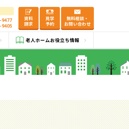
資料
見学
無料相談・
-9477
請求
予約
お問い合わせ
-9405
路
老人ホーム
お役立ち情報