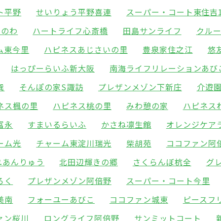
ト平野
せいりょう平野喜連
スーパー・コート東住吉
りのわ
ハートライフ心斎橋
田島サンライフ
クル
ム東今里
ハピネスあじさいの里
豊泉家住之江
悠
はっぴーらいふ新大阪
南海ライフリレーションあび
巽
そんぽの家S諏訪
プレザンメゾン下新庄
介遊
ネス楓の里
ハピネス桃の里
みわ憩の家
ハピネス
富永
すまいるらいふ
かさね凛生館
オレンジケア
ーム光
チャーム東淀川瑞光
柴胡苑
ココファン阿
ユあんりゅう
北田辺輝きの郷
さくらんぼ杭全
グ
ろく
プレザンメゾン阿倍野
スーパー・コート今里
美南
フォーユーあびこ
ココファン城東
ピースフ
ァン桜川
ロングライフ阿倍野
サンミットコート