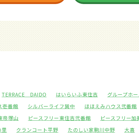
TERRACE DAIDO
はいらいふ東住吉
グループホー
ス壱番館
シルバーライフ巽中
ほほえみハウス弐番館
東帝塚山
ピースフリー東住吉弐番館
ピースフリー加
の里
クランコート平野
たのしい家駒川中野
大喜