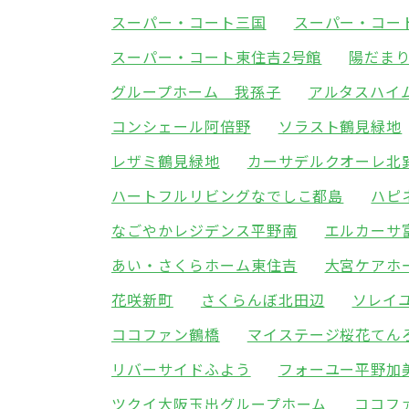
スーパー・コート三国
スーパー・コー
スーパー・コート東住吉2号館
陽だま
グループホーム 我孫子
アルタスハイ
コンシェール阿倍野
ソラスト鶴見緑地
レザミ鶴見緑地
カーサデルクオーレ北
ハートフルリビングなでしこ都島
ハピ
なごやかレジデンス平野南
エルカーサ
あい・さくらホーム東住吉
大宮ケアホ
花咲新町
さくらんぼ北田辺
ソレイ
ココファン鶴橋
マイステージ桜花てん
リバーサイドふよう
フォーユー平野加
ツクイ大阪玉出グループホーム
ココフ