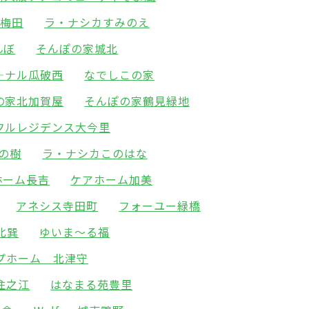
北梅田
ラ・ナシカすみのえ
んぼ
そんぽの家城北
―ナル瓜破西
なでしこの家
の家北加賀屋
そんぽの家鶴見緑地
フルレジデンス大今里
の樹
ラ・ナシカこのはな
ホーム長吉
ケアホーム加美
アネシス寺田町
フォーユー緑橋
北巽
ゆいま～る福
プホーム 北津守
住之江
はなまる苑豊里