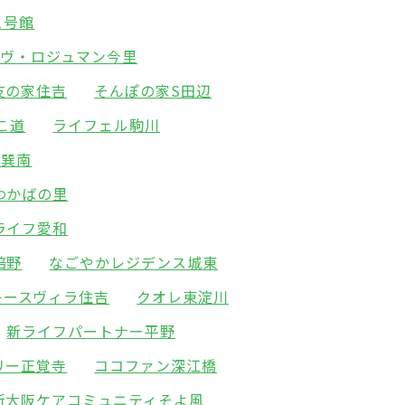
1号館
ーヴ・ロジュマン今里
友の家住吉
そんぽの家S田辺
こ道
ライフェル駒川
園巽南
わかばの里
ライフ愛和
倍野
なごやかレジデンス城東
レースヴィラ住吉
クオレ東淀川
新ライフパートナー平野
リー正覚寺
ココファン深江橋
新大阪ケアコミュニティそよ風