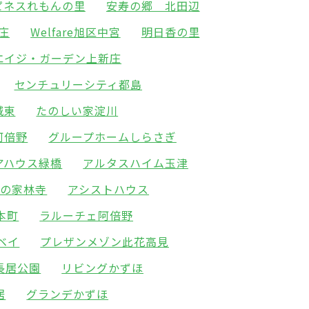
ピネスれもんの里
安寿の郷 北田辺
新庄
Welfare旭区中宮
明日香の里
エイジ・ガーデン上新庄
センチュリーシティ都島
城東
たのしい家淀川
阿倍野
グループホームしらさぎ
アハウス緑橋
アルタスハイム玉津
友の家林寺
アシストハウス
本町
ラルーチェ阿倍野
ベイ
プレザンメゾン此花高見
長居公園
リビングかずほ
居
グランデかずほ