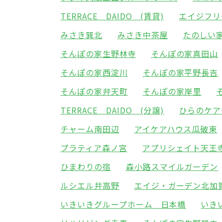
TERRACE DAIDO (賃貸)
エイジフリ
みさき巽北
みさき中茶屋
たのしい
そんぽの家生野林寺
そんぽの家真田山
そんぽの家西淀川
そんぽの家平野長吉
そんぽの家弁天町
そんぽの家岸里
TERRACE DAIDO (分譲)
ひらのケア
チャーム南田辺
アイケアハウス瓜破東
プラティア森ノ宮
アプリシェイト天王
ひまわりの宿
森小路スマイルガーデン
ルシエル井高野
エイジ・ガーデン北加
いきいきグループホーム 日本橋
いき