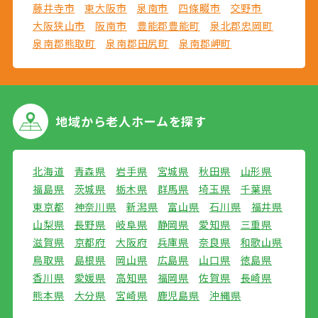
藤井寺市
東大阪市
泉南市
四條畷市
交野市
大阪狭山市
阪南市
豊能郡豊能町
泉北郡忠岡町
泉南郡熊取町
泉南郡田尻町
泉南郡岬町
地域から
老人ホームを探す
北海道
青森県
岩手県
宮城県
秋田県
山形県
福島県
茨城県
栃木県
群馬県
埼玉県
千葉県
東京都
神奈川県
新潟県
富山県
石川県
福井県
山梨県
長野県
岐阜県
静岡県
愛知県
三重県
滋賀県
京都府
大阪府
兵庫県
奈良県
和歌山県
鳥取県
島根県
岡山県
広島県
山口県
徳島県
香川県
愛媛県
高知県
福岡県
佐賀県
長崎県
熊本県
大分県
宮崎県
鹿児島県
沖縄県