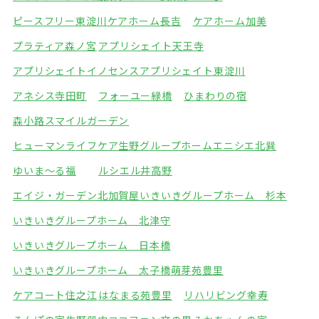
ピースフリー東淀川
ケアホーム長吉
ケアホーム加美
プラティア森ノ宮
アプリシェイト天王寺
アプリシェイトイノセンス
アプリシェイト東淀川
アネシス寺田町
フォーユー緑橋
ひまわりの宿
森小路スマイルガーデン
ヒューマンライフケア生野グループホーム
エニシエ北巽
ゆいま～る福
ルシエル井高野
エイジ・ガーデン北加賀屋
いきいきグループホーム 杉本
いきいきグループホーム 北津守
いきいきグループホーム 日本橋
いきいきグループホーム 太子橋
萌芽苑豊里
ケアコート住之江
はなまる苑豊里
リハリビング幸寿