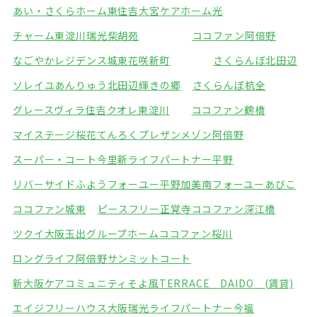
あい・さくらホーム東住吉
大宮ケアホーム光
チャーム東淀川瑞光
柴胡苑
ココファン阿倍野
なごやかレジデンス城東
花咲新町
さくらんぼ北田辺
ソレイユあんりゅう
北田辺輝きの郷
さくらんぼ杭全
グレースヴィラ住吉
クオレ東淀川
ココファン鶴橋
マイステージ桜花てんろく
プレザンメゾン阿倍野
スーパー・コート今里
新ライフパートナー平野
リバーサイドふよう
フォーユー平野加美南
フォーユーあびこ
ココファン城東
ピースフリー正覚寺
ココファン深江橋
ツクイ大阪玉出グループホーム
ココファン桜川
ロングライフ阿倍野
サンミットコート
新大阪ケアコミュニティそよ風
TERRACE DAIDO (賃貸)
エイジフリーハウス大阪瑞光
ライフパートナー今福