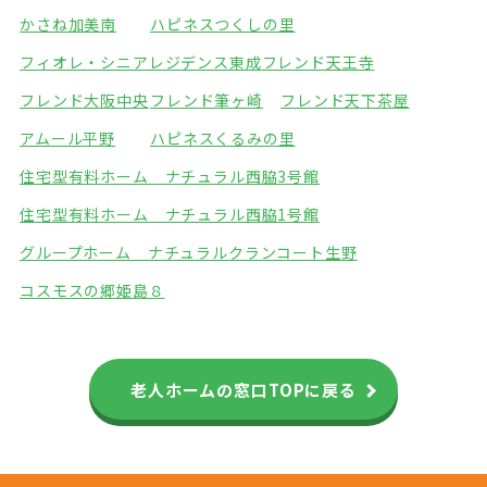
かさね加美南
ハピネスつくしの里
フィオレ・シニアレジデンス東成
フレンド天王寺
フレンド大阪中央
フレンド筆ヶ崎
フレンド天下茶屋
アムール平野
ハピネスくるみの里
住宅型有料ホーム ナチュラル西脇3号館
住宅型有料ホーム ナチュラル西脇1号館
グループホーム ナチュラル
クランコート生野
コスモスの郷姫島８
老人ホームの窓口TOPに戻る