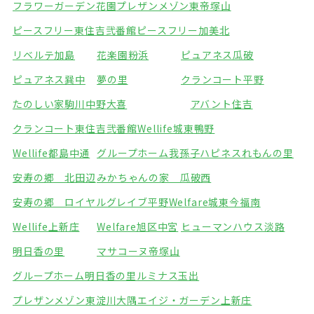
フラワーガーデン花園
プレザンメゾン東帝塚山
ピースフリー東住吉弐番館
ピースフリー加美北
リベルテ加島
花楽園粉浜
ピュアネス瓜破
ピュアネス巽中
夢の里
クランコート平野
たのしい家駒川中野
大喜
アバント住吉
クランコート東住吉弐番館
Wellife城東鴨野
Wellife都島中通
グループホーム我孫子
ハピネスれもんの里
安寿の郷 北田辺
みかちゃんの家 瓜破西
安寿の郷 ロイヤルグレイブ平野
Welfare城東今福南
Wellife上新庄
Welfare旭区中宮
ヒューマンハウス淡路
明日香の里
マサコーヌ帝塚山
グループホーム明日香の里
ルミナス玉出
プレザンメゾン東淀川大隅
エイジ・ガーデン上新庄