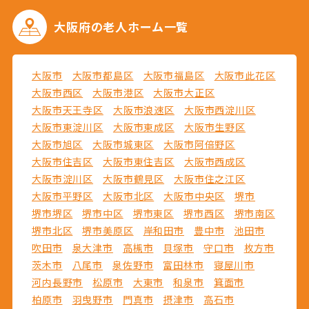
大阪府の
老人ホーム一覧
大阪市
大阪市都島区
大阪市福島区
大阪市此花区
大阪市西区
大阪市港区
大阪市大正区
大阪市天王寺区
大阪市浪速区
大阪市西淀川区
大阪市東淀川区
大阪市東成区
大阪市生野区
大阪市旭区
大阪市城東区
大阪市阿倍野区
大阪市住吉区
大阪市東住吉区
大阪市西成区
大阪市淀川区
大阪市鶴見区
大阪市住之江区
大阪市平野区
大阪市北区
大阪市中央区
堺市
堺市堺区
堺市中区
堺市東区
堺市西区
堺市南区
堺市北区
堺市美原区
岸和田市
豊中市
池田市
吹田市
泉大津市
高槻市
貝塚市
守口市
枚方市
茨木市
八尾市
泉佐野市
富田林市
寝屋川市
河内長野市
松原市
大東市
和泉市
箕面市
柏原市
羽曳野市
門真市
摂津市
高石市