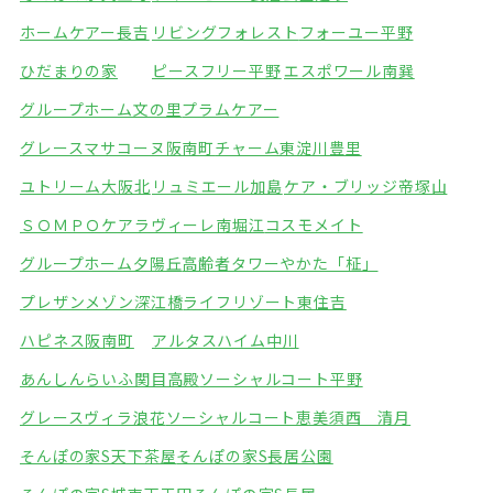
ホームケアー長吉
リビングフォレスト
フォーユー平野
ひだまりの家
ピースフリー平野
エスポワール南巽
グループホーム文の里
プラムケアー
グレースマサコーヌ阪南町
チャーム東淀川豊里
ユトリーム大阪北
リュミエール加島
ケア・ブリッジ帝塚山
ＳＯＭＰＯケアラヴィーレ南堀江
コスモメイト
グループホーム夕陽丘
高齢者タワーやかた「柾」
プレザンメゾン深江橋
ライフリゾート東住吉
ハピネス阪南町
アルタスハイム中川
あんしんらいふ関目高殿
ソーシャルコート平野
グレースヴィラ浪花
ソーシャルコート恵美須西 清月
そんぽの家S天下茶屋
そんぽの家S長居公園