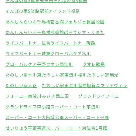
そんぽの家S城東天王田
そんぽの家S長居
そんぽの家S淡路駅前
アイランド福島
あんしんらいふ千鳥橋壱番館
ヴェルジェ長居公園
あんしんらいふ千鳥橋弐番館
ぱらてぃす・くまた
ライフパートナー住吉
ライフパートナー磯路
ライフパートナー城東
グローバルケア桜川
グローバルケア平野
クオレ西淀川
クオレ歌島
たのしい家木川東
たのしい家東淀川相川
たのしい家瑞光
たのしい家大正
たのしい家東淀川菅原
旭新森マリアヴィラ
フォーユー東淀川
みさき西三国
グランドライフ十三
グランドライフ森小路
スーパー・コート東淀川
スーパー・コート大阪城公園
スーパー・コート平野
せいりょう平野喜連
スーパー・コート東住吉1号館