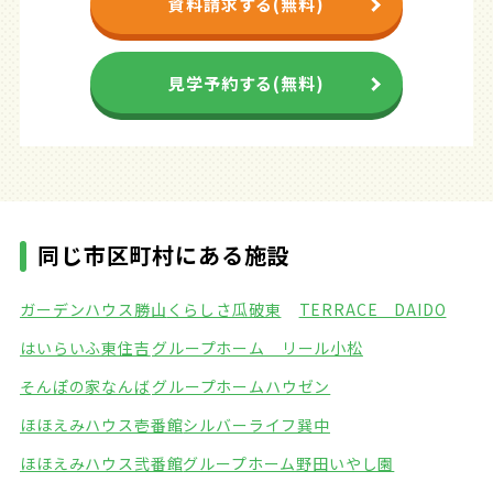
資料請求する(無料)
見学予約する(無料)
同じ市区町村にある施設
ガーデンハウス勝山
くらしさ瓜破東
TERRACE DAIDO
はいらいふ東住吉
グループホーム リール小松
そんぽの家なんば
グループホームハウゼン
ほほえみハウス壱番館
シルバーライフ巽中
ほほえみハウス弐番館
グループホーム野田いやし園