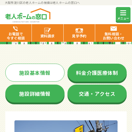
大阪市淀川区の老人ホームの検索は老人ホームの窓口へ
スーパー・コート三国
メニュー
お電話で
無料相談・
資料
請求
見学
予約
今すぐ相談
お問い合わせ
施設基本情報
料金介護医療体制
施設詳細情報
交通・アクセス