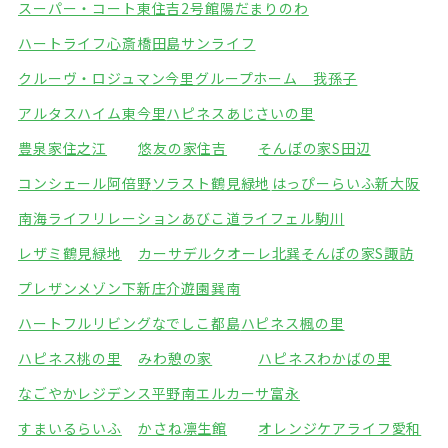
スーパー・コート東住吉2号館
陽だまりのわ
ハートライフ心斎橋
田島サンライフ
クルーヴ・ロジュマン今里
グループホーム 我孫子
アルタスハイム東今里
ハピネスあじさいの里
豊泉家住之江
悠友の家住吉
そんぽの家S田辺
コンシェール阿倍野
ソラスト鶴見緑地
はっぴーらいふ新大阪
南海ライフリレーションあびこ道
ライフェル駒川
レザミ鶴見緑地
カーサデルクオーレ北巽
そんぽの家S諏訪
プレザンメゾン下新庄
介遊園巽南
ハートフルリビングなでしこ都島
ハピネス楓の里
ハピネス桃の里
みわ憩の家
ハピネスわかばの里
なごやかレジデンス平野南
エルカーサ富永
すまいるらいふ
かさね凛生館
オレンジケアライフ愛和