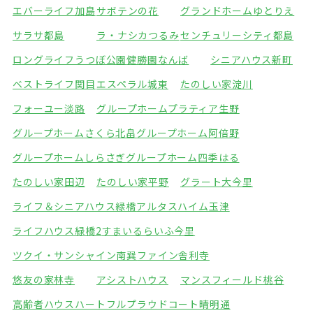
エバーライフ加島
サボテンの花
グランドホームゆとりえ
サラサ都島
ラ・ナシカつるみ
センチュリーシティ都島
ロングライフうつぼ公園
健勝園なんば
シニアハウス新町
ベストライフ関目
エスペラル城東
たのしい家淀川
フォーユー淡路
グループホームプラティア生野
グループホームさくら北畠
グループホーム阿倍野
グループホームしらさぎ
グループホーム四季はる
たのしい家田辺
たのしい家平野
グラート大今里
ライフ＆シニアハウス緑橋
アルタスハイム玉津
ライフハウス緑橋2
すまいるらいふ今里
ツクイ・サンシャイン南巽
ファイン舎利寺
悠友の家林寺
アシストハウス
マンスフィールド桃谷
高齢者ハウスハートフル
プラウドコート晴明通