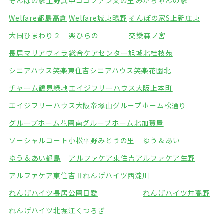
そんぽの家生野巽中
ココファン文の里
みかちゃんの家
Welfare都島高倉
Welfare城東鴫野
そんぽの家S上新庄東
大国ひまわり２
楽ひらの
交欒森ノ宮
長居マリアヴィラ
総合ケアセンター旭城北
桂枝苑
シニアハウス笑楽東住吉
シニアハウス笑楽花園北
チャーム鶴見緑地
エイジフリーハウス大阪上本町
エイジフリーハウス大阪帝塚山
グループホーム松通り
グループホーム花園南
グループホーム北加賀屋
ソーシャルコート小松
平野みとうの里
ゆう＆あい
ゆう＆あい都島
アルファケア東住吉
アルファケア生野
アルファケア東住吉Ⅱ
れんげハイツ西淀川
れんげハイツ長居公園
日愛
れんげハイツ井高野
れんげハイツ北堀江
くつろぎ