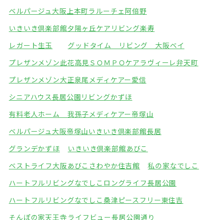
ベルパージュ大阪上本町
ラルーチェ阿倍野
いきいき倶楽部館夕陽ヶ丘
ケアリビング楽寿
レガート生玉
グッドタイム リビング 大阪ベイ
プレザンメゾン此花高見
ＳＯＭＰＯケアラヴィーレ弁天町
プレザンメゾン大正泉尾
メディケアー愛信
シニアハウス長居公園
リビングかずほ
有料老人ホーム 我孫子
メディケアー帝塚山
ベルパージュ大阪帝塚山
いきいき倶楽部館長居
グランデかずほ
いきいき倶楽部館あびこ
ベストライフ大阪あびこ
さわやか住吉館
私の家なでしこ
ハートフルリビングなでしこ
ロングライフ長居公園
ハートフルリビングなでしこ桑津
ピースフリー東住吉
そんぽの家天王寺
ライフビュー長居公園通り