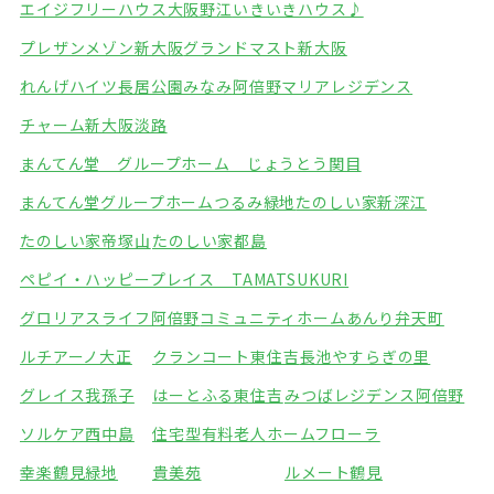
エイジフリーハウス大阪野江
いきいきハウス♪
プレザンメゾン新大阪
グランドマスト新大阪
れんげハイツ長居公園みなみ
阿倍野マリアレジデンス
チャーム新大阪淡路
まんてん堂 グループホーム じょうとう関目
まんてん堂グループホームつるみ緑地
たのしい家新深江
たのしい家帝塚山
たのしい家都島
ペピイ・ハッピープレイス TAMATSUKURI
グロリアスライフ阿倍野
コミュニティホームあんり弁天町
ルチアーノ大正
クランコート東住吉
長池やすらぎの里
グレイス我孫子
はーとふる東住吉
みつばレジデンス阿倍野
ソルケア西中島
住宅型有料老人ホームフローラ
幸楽鶴見緑地
貴美苑
ルメート鶴見