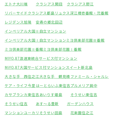
エトナ大川端
クラシアス関目
クラシアス野江
リバーサイドクラシアス都島
リュクス深江橋壱番館・弐番館
レジデンス旭陽
安寿の郷北田辺
インペリアル大国Ⅱ自立マンション
インペリアル大国Ⅰ自立マンション
ミヨ倶楽部花園Ⅲ番館
ミヨ倶楽部花園Ⅱ番館
ミヨ倶楽部花園Ⅰ番館
MIYO,87浪速東統合サービス付マンション
MiYO,87大国サービス付マンション
スイート新北島
大きな手 西住之江
大きな手 鶴見橋
ファミール・シャルレ
ケア・ライフ今里
はーとらいふ東住吉
プルメリア巽中
カサブランカ東住吉
あいりす姫島
そうせい東住吉
そうせい住吉
あす～る豊新
ガーデンハウス
マンションユーカリ
そうせい田島
花楽園住之江