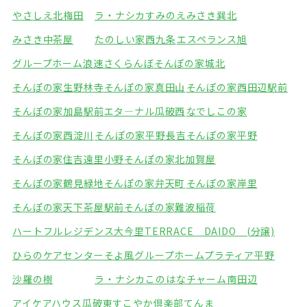
やさしえ北梅田
ラ・ナシカすみのえ
みさき巽北
みさき中茶屋
たのしい家西九条
エスペランス旭
グループホーム浪速さくらんぼ
そんぽの家城北
そんぽの家生野林寺
そんぽの家真田山
そんぽの家西田辺駅前
そんぽの家加島駅前
エタ―ナル瓜破西
なでしこの家
そんぽの家西淀川
そんぽの家平野長吉
そんぽの家平野
そんぽの家住吉遠里小野
そんぽの家北加賀屋
そんぽの家鶴見緑地
そんぽの家弁天町
そんぽの家岸里
そんぽの家天下茶屋駅前
そんぽの家難波稲荷
ハートフルレジデンス大今里
TERRACE DAIDO (分譲)
ひらのケアセンターそよ風
グループホームプラティア平野
沙羅の樹
ラ・ナシカこのはな
チャーム南田辺
アイケアハウス瓜破東
すこやか倶楽部てんま