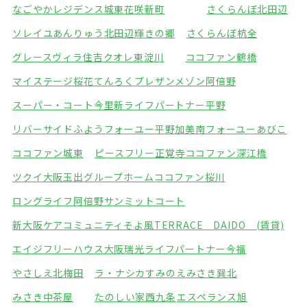
なごやかレジデンス城東
花咲新町
さくらんぼ北田辺
ソレイユあんりゅう
北田辺輝きの郷
さくらんぼ杭全
グレースヴィラ住吉
クオレ東淀川
ココファン鶴橋
マイステージ桜花てんろく
プレザンメゾン阿倍野
スーパー・コート今里
新ライフパートナー平野
リバーサイドふよう
フォーユー平野加美南
フォーユーあびこ
ココファン城東
ピースフリー正覚寺
ココファン深江橋
ツクイ大阪玉出グループホーム
ココファン桜川
ロングライフ阿倍野
サンミットコート
新大阪ケアコミュニティそよ風
TERRACE DAIDO (賃貸)
エイジフリーハウス大阪瑞光
ライフパートナー今福
やさしえ北梅田
ラ・ナシカすみのえ
みさき巽北
みさき中茶屋
たのしい家西九条
エスペランス旭