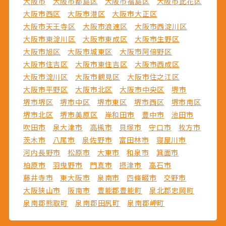
大阪市
大阪市都島区
大阪市福島区
大阪市此花区
大阪市西区
大阪市港区
大阪市大正区
大阪市天王寺区
大阪市浪速区
大阪市西淀川区
大阪市東淀川区
大阪市東成区
大阪市生野区
大阪市旭区
大阪市城東区
大阪市阿倍野区
大阪市住吉区
大阪市東住吉区
大阪市西成区
大阪市淀川区
大阪市鶴見区
大阪市住之江区
大阪市平野区
大阪市北区
大阪市中央区
堺市
堺市堺区
堺市中区
堺市東区
堺市西区
堺市南区
堺市北区
堺市美原区
岸和田市
豊中市
池田市
吹田市
泉大津市
高槻市
貝塚市
守口市
枚方市
茨木市
八尾市
泉佐野市
富田林市
寝屋川市
河内長野市
松原市
大東市
和泉市
箕面市
柏原市
羽曳野市
門真市
摂津市
高石市
藤井寺市
東大阪市
泉南市
四條畷市
交野市
大阪狭山市
阪南市
豊能郡豊能町
泉北郡忠岡町
泉南郡熊取町
泉南郡田尻町
泉南郡岬町