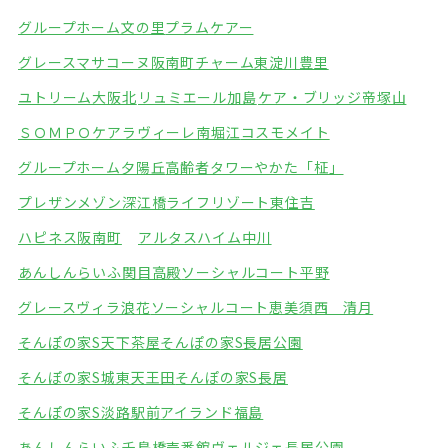
グループホーム文の里
プラムケアー
グレースマサコーヌ阪南町
チャーム東淀川豊里
ユトリーム大阪北
リュミエール加島
ケア・ブリッジ帝塚山
ＳＯＭＰＯケアラヴィーレ南堀江
コスモメイト
グループホーム夕陽丘
高齢者タワーやかた「柾」
プレザンメゾン深江橋
ライフリゾート東住吉
ハピネス阪南町
アルタスハイム中川
あんしんらいふ関目高殿
ソーシャルコート平野
グレースヴィラ浪花
ソーシャルコート恵美須西 清月
そんぽの家S天下茶屋
そんぽの家S長居公園
そんぽの家S城東天王田
そんぽの家S長居
そんぽの家S淡路駅前
アイランド福島
あんしんらいふ千鳥橋壱番館
ヴェルジェ長居公園