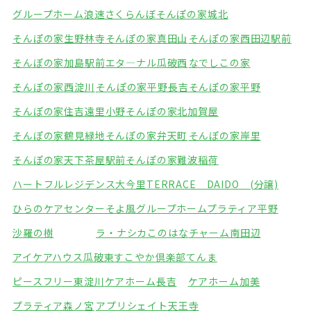
グループホーム浪速さくらんぼ
そんぽの家城北
そんぽの家生野林寺
そんぽの家真田山
そんぽの家西田辺駅前
そんぽの家加島駅前
エタ―ナル瓜破西
なでしこの家
そんぽの家西淀川
そんぽの家平野長吉
そんぽの家平野
そんぽの家住吉遠里小野
そんぽの家北加賀屋
そんぽの家鶴見緑地
そんぽの家弁天町
そんぽの家岸里
そんぽの家天下茶屋駅前
そんぽの家難波稲荷
ハートフルレジデンス大今里
TERRACE DAIDO (分譲)
ひらのケアセンターそよ風
グループホームプラティア平野
沙羅の樹
ラ・ナシカこのはな
チャーム南田辺
アイケアハウス瓜破東
すこやか倶楽部てんま
ピースフリー東淀川
ケアホーム長吉
ケアホーム加美
プラティア森ノ宮
アプリシェイト天王寺