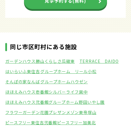
見学予約する(無料)
同じ市区町村にある施設
ガーデンハウス勝山
くらしさ瓜破東
TERRACE DAIDO
はいらいふ東住吉
グループホーム リール小松
そんぽの家なんば
グループホームハウゼン
ほほえみハウス壱番館
シルバーライフ巽中
ほほえみハウス弐番館
グループホーム野田いやし園
フラワーガーデン花園
プレザンメゾン東帝塚山
ピースフリー東住吉弐番館
ピースフリー加美北