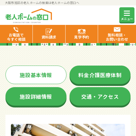
大阪市旭区の老人ホームの検索は老人ホームの窓口へ
森小路スマイルガーデン
メニュー
お電話で
無料相談・
資料
請求
見学
予約
今すぐ相談
お問い合わせ
施設基本情報
料金介護医療体制
施設詳細情報
交通・アクセス