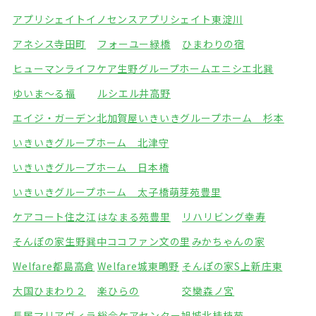
アプリシェイトイノセンス
アプリシェイト東淀川
アネシス寺田町
フォーユー緑橋
ひまわりの宿
ヒューマンライフケア生野グループホーム
エニシエ北巽
ゆいま～る福
ルシエル井高野
エイジ・ガーデン北加賀屋
いきいきグループホーム 杉本
いきいきグループホーム 北津守
いきいきグループホーム 日本橋
いきいきグループホーム 太子橋
萌芽苑豊里
ケアコート住之江
はなまる苑豊里
リハリビング幸寿
そんぽの家生野巽中
ココファン文の里
みかちゃんの家
Welfare都島高倉
Welfare城東鴫野
そんぽの家S上新庄東
大国ひまわり２
楽ひらの
交欒森ノ宮
長居マリアヴィラ
総合ケアセンター旭城北
桂枝苑