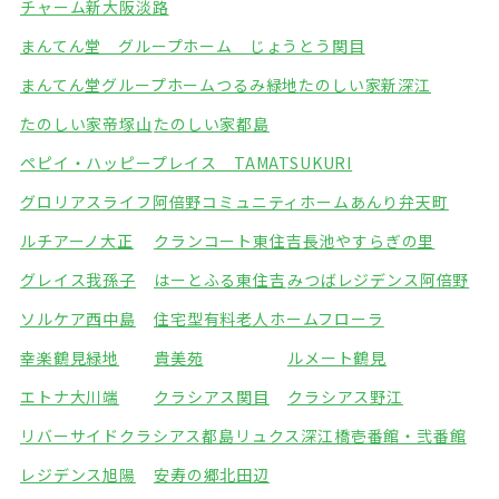
チャーム新大阪淡路
まんてん堂 グループホーム じょうとう関目
まんてん堂グループホームつるみ緑地
たのしい家新深江
たのしい家帝塚山
たのしい家都島
ペピイ・ハッピープレイス TAMATSUKURI
グロリアスライフ阿倍野
コミュニティホームあんり弁天町
ルチアーノ大正
クランコート東住吉
長池やすらぎの里
グレイス我孫子
はーとふる東住吉
みつばレジデンス阿倍野
ソルケア西中島
住宅型有料老人ホームフローラ
幸楽鶴見緑地
貴美苑
ルメート鶴見
エトナ大川端
クラシアス関目
クラシアス野江
リバーサイドクラシアス都島
リュクス深江橋壱番館・弐番館
レジデンス旭陽
安寿の郷北田辺