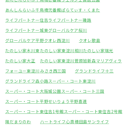
あんしんらいふ千鳥橋弐番館
ぱらてぃす・くまた
ライフパートナー住吉
ライフパートナー磯路
ライフパートナー城東
グローバルケア桜川
グローバルケア平野
クオレ西淀川
クオレ歌島
たのしい家木川東
たのしい家東淀川相川
たのしい家瑞光
たのしい家大正
たのしい家東淀川菅原
旭新森マリアヴィラ
フォーユー東淀川
みさき西三国
グランドライフ十三
グランドライフ森小路
スーパー・コート東淀川
スーパー・コート大阪城公園
スーパー・コート三国
スーパー・コート平野
せいりょう平野喜連
スーパー・コート東住吉1号館
スーパー・コート東住吉2号館
陽だまりのわ
ハートライフ心斎橋
田島サンライフ