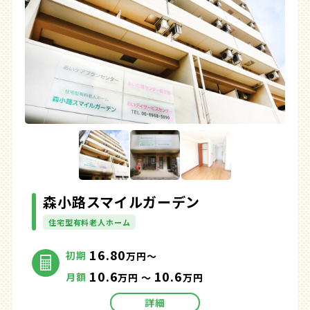
森小路スマイルガーデン
住宅型有料老人ホーム
16.80
初期
万円～
10.6
10.6
月額
万円 ～
万円
詳細