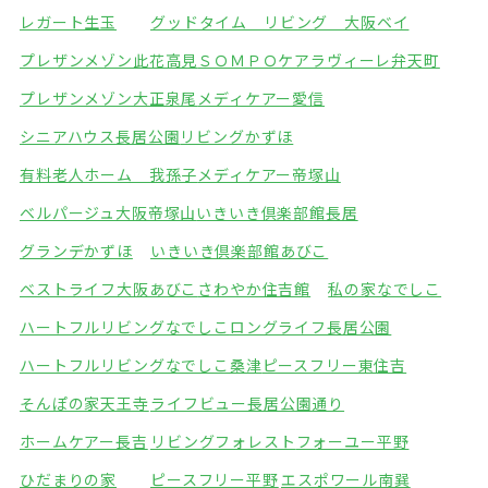
レガート生玉
グッドタイム リビング 大阪ベイ
プレザンメゾン此花高見
ＳＯＭＰＯケアラヴィーレ弁天町
プレザンメゾン大正泉尾
メディケアー愛信
シニアハウス長居公園
リビングかずほ
有料老人ホーム 我孫子
メディケアー帝塚山
ベルパージュ大阪帝塚山
いきいき倶楽部館長居
グランデかずほ
いきいき倶楽部館あびこ
ベストライフ大阪あびこ
さわやか住吉館
私の家なでしこ
ハートフルリビングなでしこ
ロングライフ長居公園
ハートフルリビングなでしこ桑津
ピースフリー東住吉
そんぽの家天王寺
ライフビュー長居公園通り
ホームケアー長吉
リビングフォレスト
フォーユー平野
ひだまりの家
ピースフリー平野
エスポワール南巽