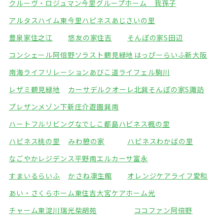
クルーヴ・ロジュマン今里
グループホーム 我孫子
アルタスハイム東今里
ハピネスあじさいの里
豊泉家住之江
悠友の家住吉
そんぽの家S田辺
コンシェール阿倍野
ソラスト鶴見緑地
はっぴーらいふ新大阪
南海ライフリレーションあびこ道
ライフェル駒川
レザミ鶴見緑地
カーサデルクオーレ北巽
そんぽの家S諏訪
プレザンメゾン下新庄
介遊園巽南
ハートフルリビングなでしこ都島
ハピネス楓の里
ハピネス桃の里
みわ憩の家
ハピネスわかばの里
なごやかレジデンス平野南
エルカーサ富永
すまいるらいふ
かさね凛生館
オレンジケアライフ愛和
あい・さくらホーム東住吉
大宮ケアホーム光
チャーム東淀川瑞光
柴胡苑
ココファン阿倍野