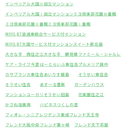
インペリアル大国Ⅱ自立マンション
インペリアル大国Ⅰ自立マンション
ミヨ倶楽部花園Ⅲ番館
ミヨ倶楽部花園Ⅱ番館
ミヨ倶楽部花園Ⅰ番館
MIYO,87浪速東統合サービス付マンション
MiYO,87大国サービス付マンション
スイート新北島
大きな手 西住之江
大きな手 鶴見橋
ファミール・シャルレ
ケア・ライフ今里
はーとらいふ東住吉
プルメリア巽中
カサブランカ東住吉
あいりす姫島
そうせい東住吉
そうせい住吉
あす～る豊新
ガーデンハウス
マンションユーカリ
そうせい田島
花楽園住之江
かさね加美南
ハピネスつくしの里
フィオレ・シニアレジデンス東成
フレンド天王寺
フレンド大阪中央
フレンド筆ヶ崎
フレンド天下茶屋