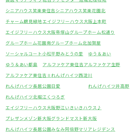
シニアハウス笑楽東住吉
シニアハウス笑楽花園北
チャーム鶴見緑地
エイジフリーハウス大阪上本町
エイジフリーハウス大阪帝塚山
グループホーム松通り
グループホーム花園南
グループホーム北加賀屋
ソーシャルコート小松
平野みとうの里
ゆう＆あい
ゆう＆あい都島
アルファケア東住吉
アルファケア生野
アルファケア東住吉Ⅱ
れんげハイツ西淀川
れんげハイツ長居公園
日愛
れんげハイツ井高野
れんげハイツ北堀江
くつろぎ
エイジフリーハウス大阪野江
いきいきハウス♪
プレザンメゾン新大阪
グランドマスト新大阪
れんげハイツ長居公園みなみ
阿倍野マリアレジデンス