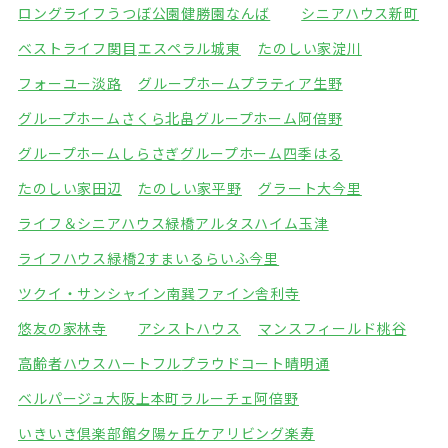
ロングライフうつぼ公園
健勝園なんば
シニアハウス新町
ベストライフ関目
エスペラル城東
たのしい家淀川
フォーユー淡路
グループホームプラティア生野
グループホームさくら北畠
グループホーム阿倍野
グループホームしらさぎ
グループホーム四季はる
たのしい家田辺
たのしい家平野
グラート大今里
ライフ＆シニアハウス緑橋
アルタスハイム玉津
ライフハウス緑橋2
すまいるらいふ今里
ツクイ・サンシャイン南巽
ファイン舎利寺
悠友の家林寺
アシストハウス
マンスフィールド桃谷
高齢者ハウスハートフル
プラウドコート晴明通
ベルパージュ大阪上本町
ラルーチェ阿倍野
いきいき倶楽部館夕陽ヶ丘
ケアリビング楽寿