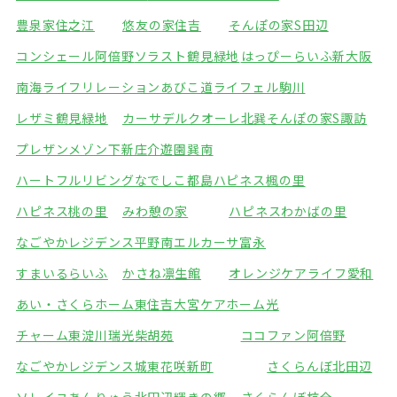
豊泉家住之江
悠友の家住吉
そんぽの家S田辺
コンシェール阿倍野
ソラスト鶴見緑地
はっぴーらいふ新大阪
南海ライフリレーションあびこ道
ライフェル駒川
レザミ鶴見緑地
カーサデルクオーレ北巽
そんぽの家S諏訪
プレザンメゾン下新庄
介遊園巽南
ハートフルリビングなでしこ都島
ハピネス楓の里
ハピネス桃の里
みわ憩の家
ハピネスわかばの里
なごやかレジデンス平野南
エルカーサ富永
すまいるらいふ
かさね凛生館
オレンジケアライフ愛和
あい・さくらホーム東住吉
大宮ケアホーム光
チャーム東淀川瑞光
柴胡苑
ココファン阿倍野
なごやかレジデンス城東
花咲新町
さくらんぼ北田辺