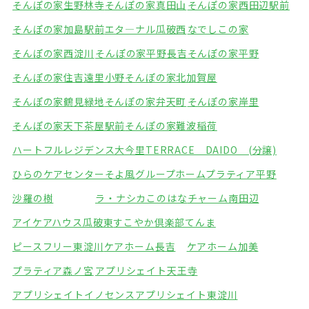
そんぽの家生野林寺
そんぽの家真田山
そんぽの家西田辺駅前
そんぽの家加島駅前
エタ―ナル瓜破西
なでしこの家
そんぽの家西淀川
そんぽの家平野長吉
そんぽの家平野
そんぽの家住吉遠里小野
そんぽの家北加賀屋
そんぽの家鶴見緑地
そんぽの家弁天町
そんぽの家岸里
そんぽの家天下茶屋駅前
そんぽの家難波稲荷
ハートフルレジデンス大今里
TERRACE DAIDO (分譲)
ひらのケアセンターそよ風
グループホームプラティア平野
沙羅の樹
ラ・ナシカこのはな
チャーム南田辺
アイケアハウス瓜破東
すこやか倶楽部てんま
ピースフリー東淀川
ケアホーム長吉
ケアホーム加美
プラティア森ノ宮
アプリシェイト天王寺
アプリシェイトイノセンス
アプリシェイト東淀川