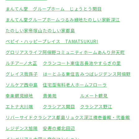
まんてん堂 グループホーム じょうとう関目
まんてん堂グループホームつるみ緑地
たのしい家新深江
たのしい家帝塚山
たのしい家都島
ペピイ・ハッピープレイス TAMATSUKURI
グロリアスライフ阿倍野
コミュニティホームあんり弁天町
ルチアーノ大正
クランコート東住吉
長池やすらぎの里
グレイス我孫子
はーとふる東住吉
みつばレジデンス阿倍野
ソルケア西中島
住宅型有料老人ホームフローラ
幸楽鶴見緑地
貴美苑
ルメート鶴見
エトナ大川端
クラシアス関目
クラシアス野江
リバーサイドクラシアス都島
リュクス深江橋壱番館・弐番館
レジデンス旭陽
安寿の郷北田辺