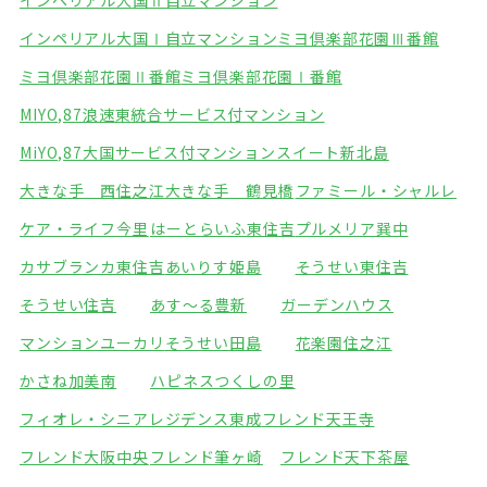
インペリアル大国Ⅱ自立マンション
インペリアル大国Ⅰ自立マンション
ミヨ倶楽部花園Ⅲ番館
ミヨ倶楽部花園Ⅱ番館
ミヨ倶楽部花園Ⅰ番館
MIYO,87浪速東統合サービス付マンション
MiYO,87大国サービス付マンション
スイート新北島
大きな手 西住之江
大きな手 鶴見橋
ファミール・シャルレ
ケア・ライフ今里
はーとらいふ東住吉
プルメリア巽中
カサブランカ東住吉
あいりす姫島
そうせい東住吉
そうせい住吉
あす～る豊新
ガーデンハウス
マンションユーカリ
そうせい田島
花楽園住之江
かさね加美南
ハピネスつくしの里
フィオレ・シニアレジデンス東成
フレンド天王寺
フレンド大阪中央
フレンド筆ヶ崎
フレンド天下茶屋