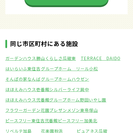
同じ市区町村にある施設
ガーデンハウス勝山
くらしさ瓜破東
TERRACE DAIDO
はいらいふ東住吉
グループホーム リール小松
そんぽの家なんば
グループホームハウゼン
ほほえみハウス壱番館
シルバーライフ巽中
ほほえみハウス弐番館
グループホーム野田いやし園
フラワーガーデン花園
プレザンメゾン東帝塚山
ピースフリー東住吉弐番館
ピースフリー加美北
リベルテ加島
花楽園粉浜
ピュアネス瓜破