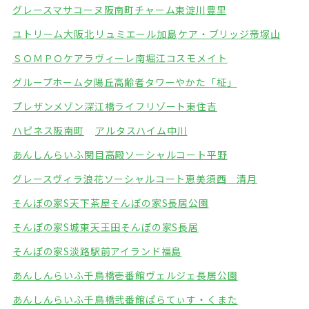
グレースマサコーヌ阪南町
チャーム東淀川豊里
ユトリーム大阪北
リュミエール加島
ケア・ブリッジ帝塚山
ＳＯＭＰＯケアラヴィーレ南堀江
コスモメイト
グループホーム夕陽丘
高齢者タワーやかた「柾」
プレザンメゾン深江橋
ライフリゾート東住吉
ハピネス阪南町
アルタスハイム中川
あんしんらいふ関目高殿
ソーシャルコート平野
グレースヴィラ浪花
ソーシャルコート恵美須西 清月
そんぽの家S天下茶屋
そんぽの家S長居公園
そんぽの家S城東天王田
そんぽの家S長居
そんぽの家S淡路駅前
アイランド福島
あんしんらいふ千鳥橋壱番館
ヴェルジェ長居公園
あんしんらいふ千鳥橋弐番館
ぱらてぃす・くまた