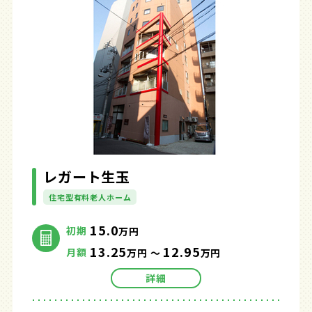
レガート生玉
住宅型有料老人ホーム
15.0
初期
万円
13.25
12.95
月額
万円 ～
万円
詳細