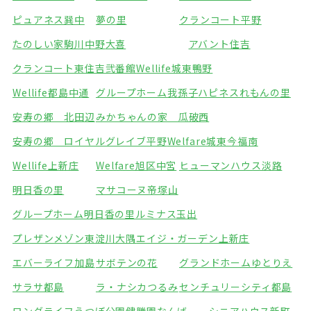
ピュアネス巽中
夢の里
クランコート平野
たのしい家駒川中野
大喜
アバント住吉
クランコート東住吉弐番館
Wellife城東鴨野
Wellife都島中通
グループホーム我孫子
ハピネスれもんの里
安寿の郷 北田辺
みかちゃんの家 瓜破西
安寿の郷 ロイヤルグレイブ平野
Welfare城東今福南
Wellife上新庄
Welfare旭区中宮
ヒューマンハウス淡路
明日香の里
マサコーヌ帝塚山
グループホーム明日香の里
ルミナス玉出
プレザンメゾン東淀川大隅
エイジ・ガーデン上新庄
エバーライフ加島
サボテンの花
グランドホームゆとりえ
サラサ都島
ラ・ナシカつるみ
センチュリーシティ都島