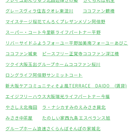
ソレイユあんりゅう
北田辺輝きの郷
さくらんぼ杭全
グレースヴィラ住吉
クオレ東淀川
ココファン鶴橋
マイステージ桜花てんろく
プレザンメゾン阿倍野
スーパー・コート今里
新ライフパートナー平野
リバーサイドふよう
フォーユー平野加美南
フォーユーあびこ
ココファン城東
ピースフリー正覚寺
ココファン深江橋
ツクイ大阪玉出グループホーム
ココファン桜川
ロングライフ阿倍野
サンミットコート
新大阪ケアコミュニティそよ風
TERRACE DAIDO (賃貸)
エイジフリーハウス大阪瑞光
ライフパートナー今福
やさしえ北梅田
ラ・ナシカすみのえ
みさき巽北
みさき中茶屋
たのしい家西九条
エスペランス旭
グループホーム浪速さくらんぼ
そんぽの家城北