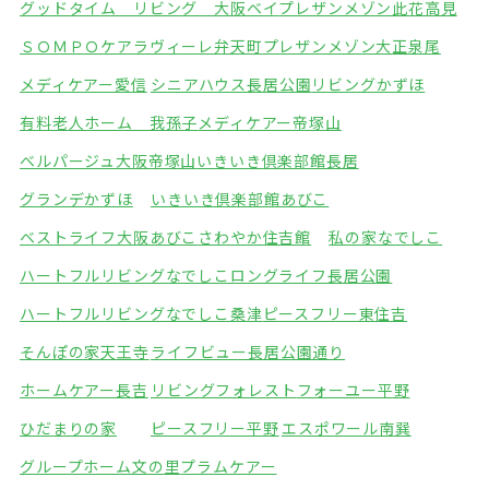
グッドタイム リビング 大阪ベイ
プレザンメゾン此花高見
ＳＯＭＰＯケアラヴィーレ弁天町
プレザンメゾン大正泉尾
メディケアー愛信
シニアハウス長居公園
リビングかずほ
有料老人ホーム 我孫子
メディケアー帝塚山
ベルパージュ大阪帝塚山
いきいき倶楽部館長居
グランデかずほ
いきいき倶楽部館あびこ
ベストライフ大阪あびこ
さわやか住吉館
私の家なでしこ
ハートフルリビングなでしこ
ロングライフ長居公園
ハートフルリビングなでしこ桑津
ピースフリー東住吉
そんぽの家天王寺
ライフビュー長居公園通り
ホームケアー長吉
リビングフォレスト
フォーユー平野
ひだまりの家
ピースフリー平野
エスポワール南巽
グループホーム文の里
プラムケアー