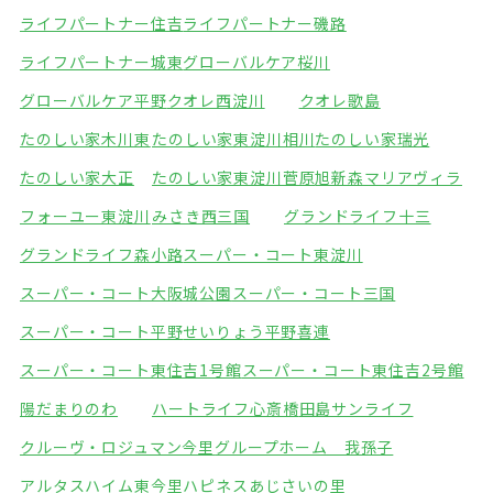
ライフパートナー住吉
ライフパートナー磯路
ライフパートナー城東
グローバルケア桜川
グローバルケア平野
クオレ西淀川
クオレ歌島
たのしい家木川東
たのしい家東淀川相川
たのしい家瑞光
たのしい家大正
たのしい家東淀川菅原
旭新森マリアヴィラ
フォーユー東淀川
みさき西三国
グランドライフ十三
グランドライフ森小路
スーパー・コート東淀川
スーパー・コート大阪城公園
スーパー・コート三国
スーパー・コート平野
せいりょう平野喜連
スーパー・コート東住吉1号館
スーパー・コート東住吉2号館
陽だまりのわ
ハートライフ心斎橋
田島サンライフ
クルーヴ・ロジュマン今里
グループホーム 我孫子
アルタスハイム東今里
ハピネスあじさいの里