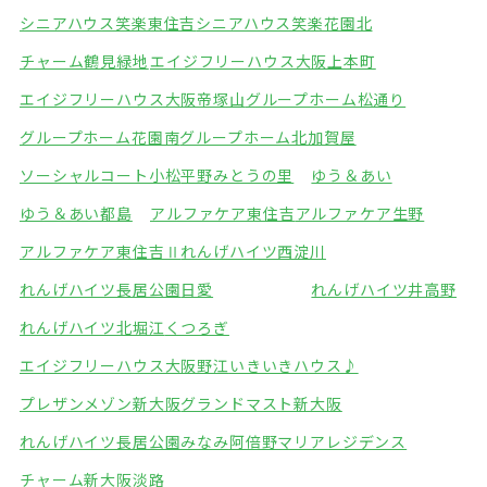
シニアハウス笑楽東住吉
シニアハウス笑楽花園北
チャーム鶴見緑地
エイジフリーハウス大阪上本町
エイジフリーハウス大阪帝塚山
グループホーム松通り
グループホーム花園南
グループホーム北加賀屋
ソーシャルコート小松
平野みとうの里
ゆう＆あい
ゆう＆あい都島
アルファケア東住吉
アルファケア生野
アルファケア東住吉Ⅱ
れんげハイツ西淀川
れんげハイツ長居公園
日愛
れんげハイツ井高野
れんげハイツ北堀江
くつろぎ
エイジフリーハウス大阪野江
いきいきハウス♪
プレザンメゾン新大阪
グランドマスト新大阪
れんげハイツ長居公園みなみ
阿倍野マリアレジデンス
チャーム新大阪淡路