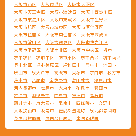
大阪市西区
大阪市港区
大阪市大正区
大阪市天王寺区
大阪市浪速区
大阪市西淀川区
大阪市東淀川区
大阪市東成区
大阪市生野区
大阪市旭区
大阪市城東区
大阪市阿倍野区
大阪市住吉区
大阪市東住吉区
大阪市西成区
大阪市淀川区
大阪市鶴見区
大阪市住之江区
大阪市平野区
大阪市北区
大阪市中央区
堺市
堺市堺区
堺市中区
堺市東区
堺市西区
堺市南区
堺市北区
堺市美原区
岸和田市
豊中市
池田市
吹田市
泉大津市
高槻市
貝塚市
守口市
枚方市
茨木市
八尾市
泉佐野市
富田林市
寝屋川市
河内長野市
松原市
大東市
和泉市
箕面市
柏原市
羽曳野市
門真市
摂津市
高石市
藤井寺市
東大阪市
泉南市
四條畷市
交野市
大阪狭山市
阪南市
豊能郡豊能町
泉北郡忠岡町
泉南郡熊取町
泉南郡田尻町
泉南郡岬町