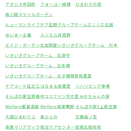
アネシス寺田町
フォーユー緑橋
ひまわりの宿
森小路スマイルガーデン
ヒューマンライフケア生野グループホーム
エニシエ北巽
ゆいま～る福
ルシエル井高野
エイジ・ガーデン北加賀屋
いきいきグループホーム 杉本
いきいきグループホーム 北津守
いきいきグループホーム 日本橋
いきいきグループホーム 太子橋
萌芽苑豊里
ケアコート住之江
はなまる苑豊里
リハリビング幸寿
そんぽの家生野巽中
ココファン文の里
みかちゃんの家
Welfare都島高倉
Welfare城東鴫野
そんぽの家S上新庄東
大国ひまわり２
楽ひらの
交欒森ノ宮
長居マリアヴィラ
総合ケアセンター旭城北
桂枝苑