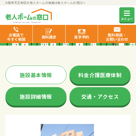
大阪市天王寺区の老人ホームの検索は老人ホームの窓口へ
レガート生玉
メニュー
お電話で
無料相談・
資料
請求
見学
予約
今すぐ相談
お問い合わせ
施設基本情報
料金介護医療体制
施設詳細情報
交通・アクセス