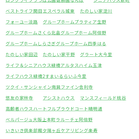
ロングライフうつぼ公園
健勝園なんば
シニアハウス新町
ベストライフ関目
エスペラル城東
たのしい家淀川
フォーユー淡路
グループホームプラティア生野
グループホームさくら北畠
グループホーム阿倍野
グループホームしらさぎ
グループホーム四季はる
たのしい家田辺
たのしい家平野
グラート大今里
ライフ＆シニアハウス緑橋
アルタスハイム玉津
ライフハウス緑橋2
すまいるらいふ今里
ツクイ・サンシャイン南巽
ファイン舎利寺
悠友の家林寺
アシストハウス
マンスフィールド桃谷
高齢者ハウスハートフル
プラウドコート晴明通
ベルパージュ大阪上本町
ラルーチェ阿倍野
いきいき倶楽部館夕陽ヶ丘
ケアリビング楽寿