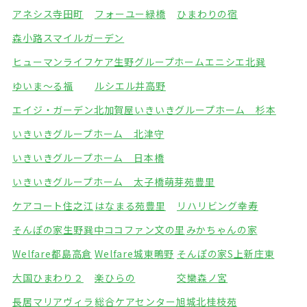
アネシス寺田町
フォーユー緑橋
ひまわりの宿
森小路スマイルガーデン
ヒューマンライフケア生野グループホーム
エニシエ北巽
ゆいま～る福
ルシエル井高野
エイジ・ガーデン北加賀屋
いきいきグループホーム 杉本
いきいきグループホーム 北津守
いきいきグループホーム 日本橋
いきいきグループホーム 太子橋
萌芽苑豊里
ケアコート住之江
はなまる苑豊里
リハリビング幸寿
そんぽの家生野巽中
ココファン文の里
みかちゃんの家
Welfare都島高倉
Welfare城東鴫野
そんぽの家S上新庄東
大国ひまわり２
楽ひらの
交欒森ノ宮
長居マリアヴィラ
総合ケアセンター旭城北
桂枝苑