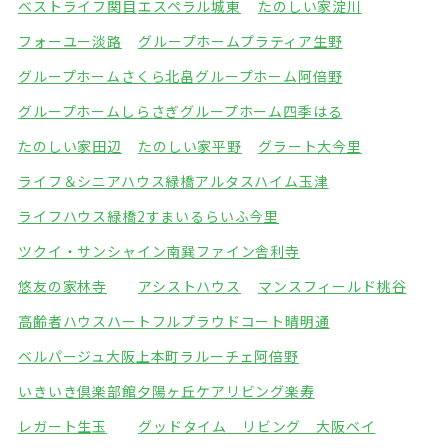
ベストライフ関目
エスペラル城東
たのしい家淀川
フォーユー淡路
グループホームプラティア生野
グループホームさくら北畠
グループホーム阿倍野
グループホームしらさぎ
グループホーム四季はる
たのしい家田辺
たのしい家平野
グラート大今里
ライフ＆シニアハウス緑橋
アルタスハイム玉津
ライフハウス緑橋2
すまいるらいふ今里
ツクイ・サンシャイン南巽
ファイン舎利寺
悠友の家林寺
アシストハウス
マンスフィールド桃谷
高齢者ハウスハートフル
プラウドコート晴明通
ベルパージュ大阪上本町
ラルーチェ阿倍野
いきいき倶楽部館夕陽ヶ丘
ケアリビング楽寿
レガート生玉
グッドタイム リビング 大阪ベイ