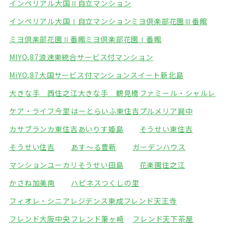
インペリアル大国Ⅱ自立マンション
インペリアル大国Ⅰ自立マンション
ミヨ倶楽部花園Ⅲ番館
ミヨ倶楽部花園Ⅱ番館
ミヨ倶楽部花園Ⅰ番館
MIYO,87浪速東統合サービス付マンション
MiYO,87大国サービス付マンション
スイート新北島
大きな手 西住之江
大きな手 鶴見橋
ファミール・シャルレ
ケア・ライフ今里
はーとらいふ東住吉
プルメリア巽中
カサブランカ東住吉
あいりす姫島
そうせい東住吉
そうせい住吉
あす～る豊新
ガーデンハウス
マンションユーカリ
そうせい田島
花楽園住之江
かさね加美南
ハピネスつくしの里
フィオレ・シニアレジデンス東成
フレンド天王寺
フレンド大阪中央
フレンド筆ヶ崎
フレンド天下茶屋