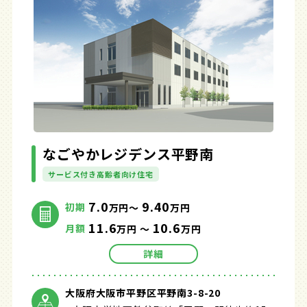
なごやかレジデンス平野南
サービス付き高齢者向け住宅
7.0
9.40
初期
万円～
万円
11.6
10.6
月額
万円 ～
万円
詳細
大阪府大阪市平野区平野南3-8-20