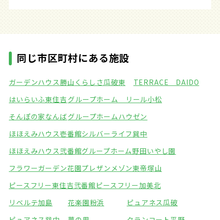
同じ市区町村にある施設
ガーデンハウス勝山
くらしさ瓜破東
TERRACE DAIDO
はいらいふ東住吉
グループホーム リール小松
そんぽの家なんば
グループホームハウゼン
ほほえみハウス壱番館
シルバーライフ巽中
ほほえみハウス弐番館
グループホーム野田いやし園
フラワーガーデン花園
プレザンメゾン東帝塚山
ピースフリー東住吉弐番館
ピースフリー加美北
リベルテ加島
花楽園粉浜
ピュアネス瓜破
ピュアネス巽中
夢の里
クランコート平野