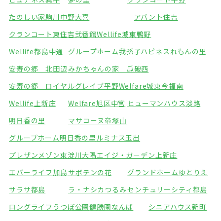
たのしい家駒川中野
大喜
アバント住吉
クランコート東住吉弐番館
Wellife城東鴨野
Wellife都島中通
グループホーム我孫子
ハピネスれもんの里
安寿の郷 北田辺
みかちゃんの家 瓜破西
安寿の郷 ロイヤルグレイブ平野
Welfare城東今福南
Wellife上新庄
Welfare旭区中宮
ヒューマンハウス淡路
明日香の里
マサコーヌ帝塚山
グループホーム明日香の里
ルミナス玉出
プレザンメゾン東淀川大隅
エイジ・ガーデン上新庄
エバーライフ加島
サボテンの花
グランドホームゆとりえ
サラサ都島
ラ・ナシカつるみ
センチュリーシティ都島
ロングライフうつぼ公園
健勝園なんば
シニアハウス新町