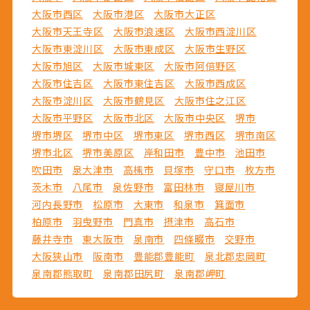
大阪市西区
大阪市港区
大阪市大正区
大阪市天王寺区
大阪市浪速区
大阪市西淀川区
大阪市東淀川区
大阪市東成区
大阪市生野区
大阪市旭区
大阪市城東区
大阪市阿倍野区
大阪市住吉区
大阪市東住吉区
大阪市西成区
大阪市淀川区
大阪市鶴見区
大阪市住之江区
大阪市平野区
大阪市北区
大阪市中央区
堺市
堺市堺区
堺市中区
堺市東区
堺市西区
堺市南区
堺市北区
堺市美原区
岸和田市
豊中市
池田市
吹田市
泉大津市
高槻市
貝塚市
守口市
枚方市
茨木市
八尾市
泉佐野市
富田林市
寝屋川市
河内長野市
松原市
大東市
和泉市
箕面市
柏原市
羽曳野市
門真市
摂津市
高石市
藤井寺市
東大阪市
泉南市
四條畷市
交野市
大阪狭山市
阪南市
豊能郡豊能町
泉北郡忠岡町
泉南郡熊取町
泉南郡田尻町
泉南郡岬町