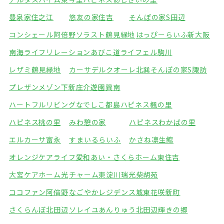
豊泉家住之江
悠友の家住吉
そんぽの家S田辺
コンシェール阿倍野
ソラスト鶴見緑地
はっぴーらいふ新大阪
南海ライフリレーションあびこ道
ライフェル駒川
レザミ鶴見緑地
カーサデルクオーレ北巽
そんぽの家S諏訪
プレザンメゾン下新庄
介遊園巽南
ハートフルリビングなでしこ都島
ハピネス楓の里
ハピネス桃の里
みわ憩の家
ハピネスわかばの里
エルカーサ富永
すまいるらいふ
かさね凛生館
オレンジケアライフ愛和
あい・さくらホーム東住吉
大宮ケアホーム光
チャーム東淀川瑞光
柴胡苑
ココファン阿倍野
なごやかレジデンス城東
花咲新町
さくらんぼ北田辺
ソレイユあんりゅう
北田辺輝きの郷