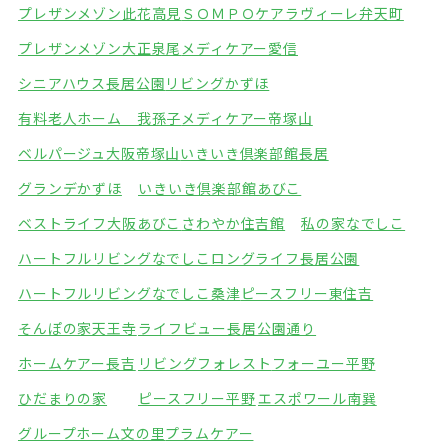
プレザンメゾン此花高見
ＳＯＭＰＯケアラヴィーレ弁天町
プレザンメゾン大正泉尾
メディケアー愛信
シニアハウス長居公園
リビングかずほ
有料老人ホーム 我孫子
メディケアー帝塚山
ベルパージュ大阪帝塚山
いきいき倶楽部館長居
グランデかずほ
いきいき倶楽部館あびこ
ベストライフ大阪あびこ
さわやか住吉館
私の家なでしこ
ハートフルリビングなでしこ
ロングライフ長居公園
ハートフルリビングなでしこ桑津
ピースフリー東住吉
そんぽの家天王寺
ライフビュー長居公園通り
ホームケアー長吉
リビングフォレスト
フォーユー平野
ひだまりの家
ピースフリー平野
エスポワール南巽
グループホーム文の里
プラムケアー