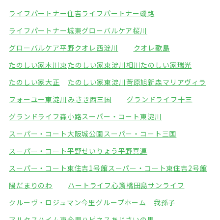
ライフパートナー住吉
ライフパートナー磯路
ライフパートナー城東
グローバルケア桜川
グローバルケア平野
クオレ西淀川
クオレ歌島
たのしい家木川東
たのしい家東淀川相川
たのしい家瑞光
たのしい家大正
たのしい家東淀川菅原
旭新森マリアヴィラ
フォーユー東淀川
みさき西三国
グランドライフ十三
グランドライフ森小路
スーパー・コート東淀川
スーパー・コート大阪城公園
スーパー・コート三国
スーパー・コート平野
せいりょう平野喜連
スーパー・コート東住吉1号館
スーパー・コート東住吉2号館
陽だまりのわ
ハートライフ心斎橋
田島サンライフ
クルーヴ・ロジュマン今里
グループホーム 我孫子
アルタスハイム東今里
ハピネスあじさいの里