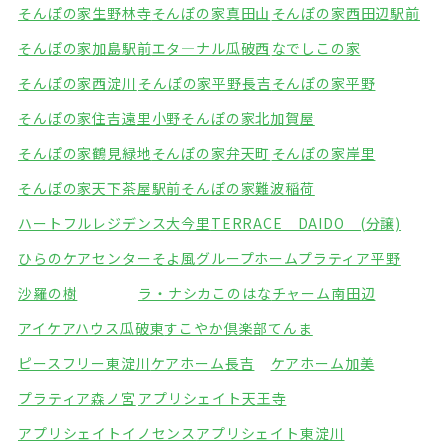
そんぽの家生野林寺
そんぽの家真田山
そんぽの家西田辺駅前
そんぽの家加島駅前
エタ―ナル瓜破西
なでしこの家
そんぽの家西淀川
そんぽの家平野長吉
そんぽの家平野
そんぽの家住吉遠里小野
そんぽの家北加賀屋
そんぽの家鶴見緑地
そんぽの家弁天町
そんぽの家岸里
そんぽの家天下茶屋駅前
そんぽの家難波稲荷
ハートフルレジデンス大今里
TERRACE DAIDO (分譲)
ひらのケアセンターそよ風
グループホームプラティア平野
沙羅の樹
ラ・ナシカこのはな
チャーム南田辺
アイケアハウス瓜破東
すこやか倶楽部てんま
ピースフリー東淀川
ケアホーム長吉
ケアホーム加美
プラティア森ノ宮
アプリシェイト天王寺
アプリシェイトイノセンス
アプリシェイト東淀川