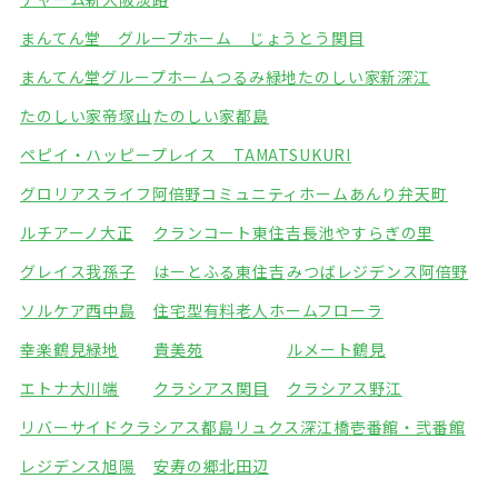
まんてん堂 グループホーム じょうとう関目
まんてん堂グループホームつるみ緑地
たのしい家新深江
たのしい家帝塚山
たのしい家都島
ペピイ・ハッピープレイス TAMATSUKURI
グロリアスライフ阿倍野
コミュニティホームあんり弁天町
ルチアーノ大正
クランコート東住吉
長池やすらぎの里
グレイス我孫子
はーとふる東住吉
みつばレジデンス阿倍野
ソルケア西中島
住宅型有料老人ホームフローラ
幸楽鶴見緑地
貴美苑
ルメート鶴見
エトナ大川端
クラシアス関目
クラシアス野江
リバーサイドクラシアス都島
リュクス深江橋壱番館・弐番館
レジデンス旭陽
安寿の郷北田辺