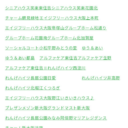
シニアハウス笑楽東住吉
シニアハウス笑楽花園北
チャーム鶴見緑地
エイジフリーハウス大阪上本町
エイジフリーハウス大阪帝塚山
グループホーム松通り
グループホーム花園南
グループホーム北加賀屋
ソーシャルコート小松
平野みとうの里
ゆう＆あい
ゆう＆あい都島
アルファケア東住吉
アルファケア生野
アルファケア東住吉Ⅱ
れんげハイツ西淀川
れんげハイツ長居公園
日愛
れんげハイツ井高野
れんげハイツ北堀江
くつろぎ
エイジフリーハウス大阪野江
いきいきハウス♪
プレザンメゾン新大阪
グランドマスト新大阪
れんげハイツ長居公園みなみ
阿倍野マリアレジデンス
チャーム新大阪淡路