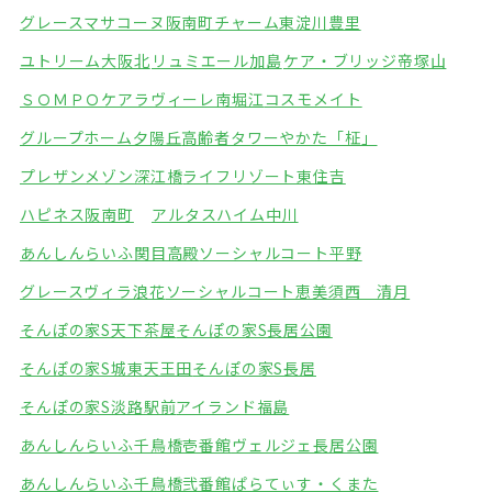
グレースマサコーヌ阪南町
チャーム東淀川豊里
ユトリーム大阪北
リュミエール加島
ケア・ブリッジ帝塚山
ＳＯＭＰＯケアラヴィーレ南堀江
コスモメイト
グループホーム夕陽丘
高齢者タワーやかた「柾」
プレザンメゾン深江橋
ライフリゾート東住吉
ハピネス阪南町
アルタスハイム中川
あんしんらいふ関目高殿
ソーシャルコート平野
グレースヴィラ浪花
ソーシャルコート恵美須西 清月
そんぽの家S天下茶屋
そんぽの家S長居公園
そんぽの家S城東天王田
そんぽの家S長居
そんぽの家S淡路駅前
アイランド福島
あんしんらいふ千鳥橋壱番館
ヴェルジェ長居公園
あんしんらいふ千鳥橋弐番館
ぱらてぃす・くまた