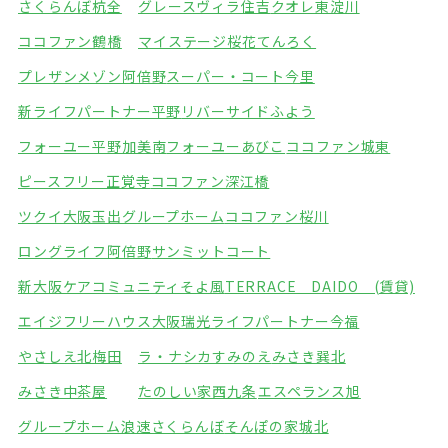
さくらんぼ杭全
グレースヴィラ住吉
クオレ東淀川
ココファン鶴橋
マイステージ桜花てんろく
プレザンメゾン阿倍野
スーパー・コート今里
新ライフパートナー平野
リバーサイドふよう
フォーユー平野加美南
フォーユーあびこ
ココファン城東
ピースフリー正覚寺
ココファン深江橋
ツクイ大阪玉出グループホーム
ココファン桜川
ロングライフ阿倍野
サンミットコート
新大阪ケアコミュニティそよ風
TERRACE DAIDO (賃貸)
エイジフリーハウス大阪瑞光
ライフパートナー今福
やさしえ北梅田
ラ・ナシカすみのえ
みさき巽北
みさき中茶屋
たのしい家西九条
エスペランス旭
グループホーム浪速さくらんぼ
そんぽの家城北