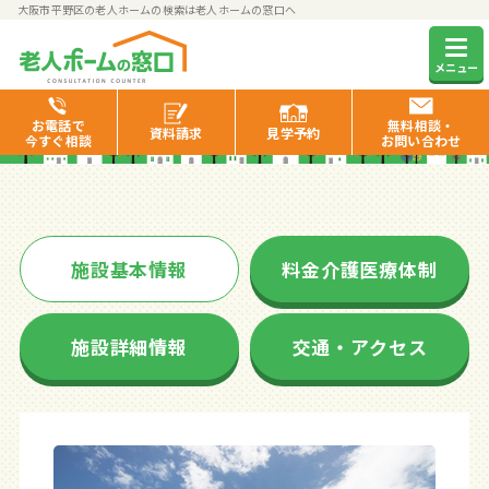
大阪市平野区の老人ホームの検索は老人ホームの窓口へ
なごやかレジデンス平野南
メニュー
お電話で
無料相談・
資料
請求
見学
予約
今すぐ相談
お問い合わせ
施設基本情報
料金介護医療体制
施設詳細情報
交通・アクセス