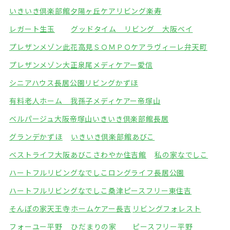
いきいき倶楽部館夕陽ヶ丘
ケアリビング楽寿
レガート生玉
グッドタイム リビング 大阪ベイ
プレザンメゾン此花高見
ＳＯＭＰＯケアラヴィーレ弁天町
プレザンメゾン大正泉尾
メディケアー愛信
シニアハウス長居公園
リビングかずほ
有料老人ホーム 我孫子
メディケアー帝塚山
ベルパージュ大阪帝塚山
いきいき倶楽部館長居
グランデかずほ
いきいき倶楽部館あびこ
ベストライフ大阪あびこ
さわやか住吉館
私の家なでしこ
ハートフルリビングなでしこ
ロングライフ長居公園
ハートフルリビングなでしこ桑津
ピースフリー東住吉
そんぽの家天王寺
ホームケアー長吉
リビングフォレスト
フォーユー平野
ひだまりの家
ピースフリー平野