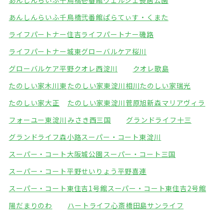
あんしんらいふ千鳥橋壱番館
ヴェルジェ長居公園
あんしんらいふ千鳥橋弐番館
ぱらてぃす・くまた
ライフパートナー住吉
ライフパートナー磯路
ライフパートナー城東
グローバルケア桜川
グローバルケア平野
クオレ西淀川
クオレ歌島
たのしい家木川東
たのしい家東淀川相川
たのしい家瑞光
たのしい家大正
たのしい家東淀川菅原
旭新森マリアヴィラ
フォーユー東淀川
みさき西三国
グランドライフ十三
グランドライフ森小路
スーパー・コート東淀川
スーパー・コート大阪城公園
スーパー・コート三国
スーパー・コート平野
せいりょう平野喜連
スーパー・コート東住吉1号館
スーパー・コート東住吉2号館
陽だまりのわ
ハートライフ心斎橋
田島サンライフ