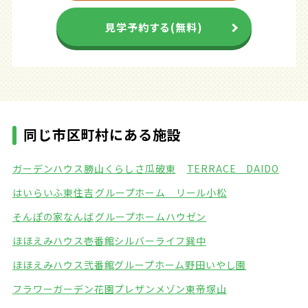
見学予約する(無料)
同じ市区町村にある施設
ガーデンハウス勝山
くらしさ瓜破東
TERRACE DAIDO
はいらいふ東住吉
グループホーム リール小松
そんぽの家なんば
グループホームハウゼン
ほほえみハウス壱番館
シルバーライフ巽中
ほほえみハウス弐番館
グループホーム野田いやし園
フラワーガーデン花園
プレザンメゾン東帝塚山