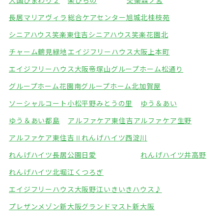
大国ひまわり２
楽ひらの
交欒森ノ宮
長居マリアヴィラ
総合ケアセンター旭城北
桂枝苑
シニアハウス笑楽東住吉
シニアハウス笑楽花園北
チャーム鶴見緑地
エイジフリーハウス大阪上本町
エイジフリーハウス大阪帝塚山
グループホーム松通り
グループホーム花園南
グループホーム北加賀屋
ソーシャルコート小松
平野みとうの里
ゆう＆あい
ゆう＆あい都島
アルファケア東住吉
アルファケア生野
アルファケア東住吉Ⅱ
れんげハイツ西淀川
れんげハイツ長居公園
日愛
れんげハイツ井高野
れんげハイツ北堀江
くつろぎ
エイジフリーハウス大阪野江
いきいきハウス♪
プレザンメゾン新大阪
グランドマスト新大阪