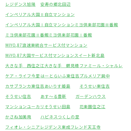
レジデンス旭陽
安寿の郷北田辺
インペリアル大国Ⅱ自立マンション
インペリアル大国Ⅰ自立マンション
ミヨ倶楽部花園Ⅲ番館
ミヨ倶楽部花園Ⅱ番館
ミヨ倶楽部花園Ⅰ番館
MIYO,87浪速東統合サービス付マンション
MiYO,87大国サービス付マンション
スイート新北島
大きな手 西住之江
大きな手 鶴見橋
ファミール・シャルレ
ケア・ライフ今里
はーとらいふ東住吉
プルメリア巽中
カサブランカ東住吉
あいりす姫島
そうせい東住吉
そうせい住吉
あす～る豊新
ガーデンハウス
マンションユーカリ
そうせい田島
花楽園住之江
かさね加美南
ハピネスつくしの里
フィオレ・シニアレジデンス東成
フレンド天王寺