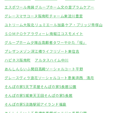
エスポワール南巽
グループホーム文の里
プラムケアー
グレースマサコーヌ阪南町
チャーム東淀川豊里
ユトリーム大阪北
リュミエール加島
ケア・ブリッジ帝塚山
ＳＯＭＰＯケアラヴィーレ南堀江
コスモメイト
グループホーム夕陽丘
高齢者タワーやかた「柾」
プレザンメゾン深江橋
ライフリゾート東住吉
ハピネス阪南町
アルタスハイム中川
あんしんらいふ関目高殿
ソーシャルコート平野
グレースヴィラ浪花
ソーシャルコート恵美須西 清月
そんぽの家S天下茶屋
そんぽの家S長居公園
そんぽの家S城東天王田
そんぽの家S長居
そんぽの家S淡路駅前
アイランド福島