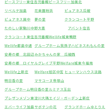
ピースフリー東住吉弐番館
ピースフリー加美北
リベルテ加島
花楽園粉浜
ピュアネス瓜破
ピュアネス巽中
夢の里
クランコート平野
たのしい家駒川中野
大喜
アバント住吉
クランコート東住吉弐番館
Wellife城東鴨野
Wellife都島中通
グループホーム我孫子
ハピネスれもんの里
安寿の郷 北田辺
みかちゃんの家 瓜破西
安寿の郷 ロイヤルグレイブ平野
Welfare城東今福南
Wellife上新庄
Welfare旭区中宮
ヒューマンハウス淡路
明日香の里
マサコーヌ帝塚山
グループホーム明日香の里
ルミナス玉出
プレザンメゾン東淀川大隅
エイジ・ガーデン上新庄
エバーライフ加島
サボテンの花
グランドホームゆとりえ