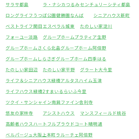
サラサ都島
ラ・ナシカつるみ
センチュリーシティ都島
ロングライフうつぼ公園
健勝園なんば
シニアハウス新町
ベストライフ関目
エスペラル城東
たのしい家淀川
フォーユー淡路
グループホームプラティア生野
グループホームさくら北畠
グループホーム阿倍野
グループホームしらさぎ
グループホーム四季はる
たのしい家田辺
たのしい家平野
グラート大今里
ライフ＆シニアハウス緑橋
アルタスハイム玉津
ライフハウス緑橋2
すまいるらいふ今里
ツクイ・サンシャイン南巽
ファイン舎利寺
悠友の家林寺
アシストハウス
マンスフィールド桃谷
高齢者ハウスハートフル
プラウドコート晴明通
ベルパージュ大阪上本町
ラルーチェ阿倍野