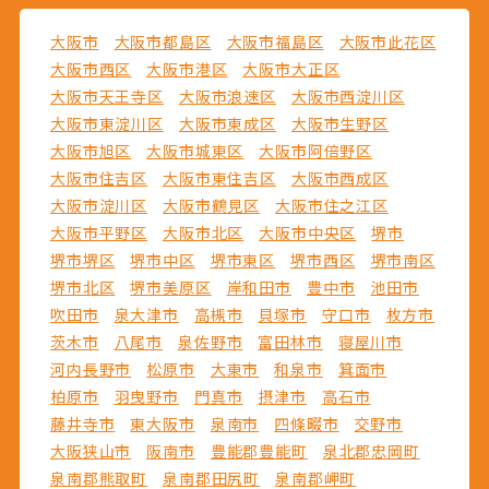
大阪市
大阪市都島区
大阪市福島区
大阪市此花区
大阪市西区
大阪市港区
大阪市大正区
大阪市天王寺区
大阪市浪速区
大阪市西淀川区
大阪市東淀川区
大阪市東成区
大阪市生野区
大阪市旭区
大阪市城東区
大阪市阿倍野区
大阪市住吉区
大阪市東住吉区
大阪市西成区
大阪市淀川区
大阪市鶴見区
大阪市住之江区
大阪市平野区
大阪市北区
大阪市中央区
堺市
堺市堺区
堺市中区
堺市東区
堺市西区
堺市南区
堺市北区
堺市美原区
岸和田市
豊中市
池田市
吹田市
泉大津市
高槻市
貝塚市
守口市
枚方市
茨木市
八尾市
泉佐野市
富田林市
寝屋川市
河内長野市
松原市
大東市
和泉市
箕面市
柏原市
羽曳野市
門真市
摂津市
高石市
藤井寺市
東大阪市
泉南市
四條畷市
交野市
大阪狭山市
阪南市
豊能郡豊能町
泉北郡忠岡町
泉南郡熊取町
泉南郡田尻町
泉南郡岬町