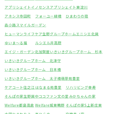
アプリシェイトイノセンス
アプリシェイト東淀川
アネシス寺田町
フォーユー緑橋
ひまわりの宿
森小路スマイルガーデン
ヒューマンライフケア生野グループホーム
エニシエ北巽
ゆいま～る福
ルシエル井高野
エイジ・ガーデン北加賀屋
いきいきグループホーム 杉本
いきいきグループホーム 北津守
いきいきグループホーム 日本橋
いきいきグループホーム 太子橋
萌芽苑豊里
ケアコート住之江
はなまる苑豊里
リハリビング幸寿
そんぽの家生野巽中
ココファン文の里
みかちゃんの家
Welfare都島高倉
Welfare城東鴫野
そんぽの家S上新庄東