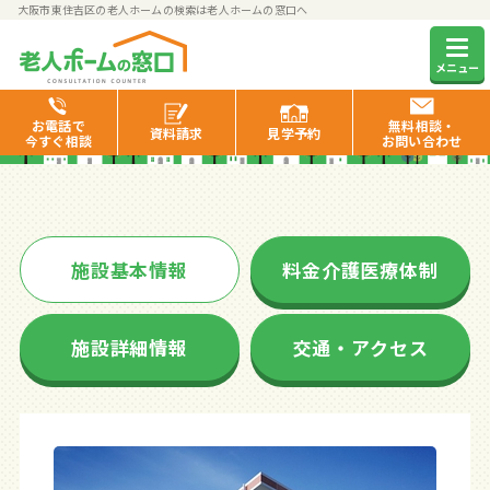
大阪市東住吉区の老人ホームの検索は老人ホームの窓口へ
ライフビュー長居公園通り
メニュー
お電話で
無料相談・
資料
請求
見学
予約
今すぐ相談
お問い合わせ
施設基本情報
料金介護医療体制
施設詳細情報
交通・アクセス