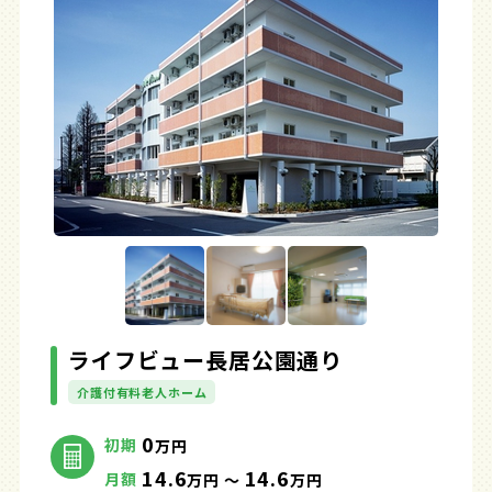
ライフビュー長居公園通り
介護付有料老人ホーム
0
初期
万円
14.6
14.6
月額
万円 ～
万円