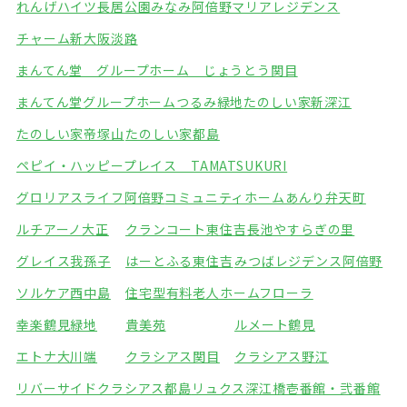
れんげハイツ長居公園みなみ
阿倍野マリアレジデンス
チャーム新大阪淡路
まんてん堂 グループホーム じょうとう関目
まんてん堂グループホームつるみ緑地
たのしい家新深江
たのしい家帝塚山
たのしい家都島
ペピイ・ハッピープレイス TAMATSUKURI
グロリアスライフ阿倍野
コミュニティホームあんり弁天町
ルチアーノ大正
クランコート東住吉
長池やすらぎの里
グレイス我孫子
はーとふる東住吉
みつばレジデンス阿倍野
ソルケア西中島
住宅型有料老人ホームフローラ
幸楽鶴見緑地
貴美苑
ルメート鶴見
エトナ大川端
クラシアス関目
クラシアス野江
リバーサイドクラシアス都島
リュクス深江橋壱番館・弐番館