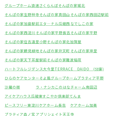
グループホーム浪速さくらんぼ
そんぽの家城北
そんぽの家生野林寺
そんぽの家真田山
そんぽの家西田辺駅前
そんぽの家加島駅前
エタ―ナル瓜破西
なでしこの家
そんぽの家西淀川
そんぽの家平野長吉
そんぽの家平野
そんぽの家住吉遠里小野
そんぽの家北加賀屋
そんぽの家鶴見緑地
そんぽの家弁天町
そんぽの家岸里
そんぽの家天下茶屋駅前
そんぽの家難波稲荷
ハートフルレジデンス大今里
TERRACE DAIDO (分譲)
ひらのケアセンターそよ風
グループホームプラティア平野
沙羅の樹
ラ・ナシカこのはな
チャーム南田辺
アイケアハウス瓜破東
すこやか倶楽部てんま
ピースフリー東淀川
ケアホーム長吉
ケアホーム加美
プラティア森ノ宮
アプリシェイト天王寺