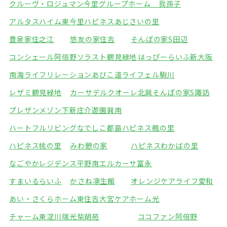
クルーヴ・ロジュマン今里
グループホーム 我孫子
アルタスハイム東今里
ハピネスあじさいの里
豊泉家住之江
悠友の家住吉
そんぽの家S田辺
コンシェール阿倍野
ソラスト鶴見緑地
はっぴーらいふ新大阪
南海ライフリレーションあびこ道
ライフェル駒川
レザミ鶴見緑地
カーサデルクオーレ北巽
そんぽの家S諏訪
プレザンメゾン下新庄
介遊園巽南
ハートフルリビングなでしこ都島
ハピネス楓の里
ハピネス桃の里
みわ憩の家
ハピネスわかばの里
なごやかレジデンス平野南
エルカーサ富永
すまいるらいふ
かさね凛生館
オレンジケアライフ愛和
あい・さくらホーム東住吉
大宮ケアホーム光
チャーム東淀川瑞光
柴胡苑
ココファン阿倍野