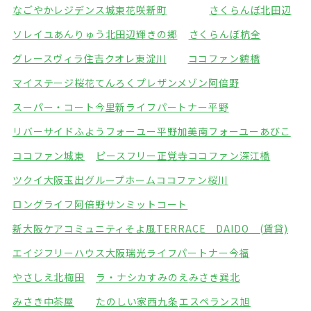
なごやかレジデンス城東
花咲新町
さくらんぼ北田辺
ソレイユあんりゅう
北田辺輝きの郷
さくらんぼ杭全
グレースヴィラ住吉
クオレ東淀川
ココファン鶴橋
マイステージ桜花てんろく
プレザンメゾン阿倍野
スーパー・コート今里
新ライフパートナー平野
リバーサイドふよう
フォーユー平野加美南
フォーユーあびこ
ココファン城東
ピースフリー正覚寺
ココファン深江橋
ツクイ大阪玉出グループホーム
ココファン桜川
ロングライフ阿倍野
サンミットコート
新大阪ケアコミュニティそよ風
TERRACE DAIDO (賃貸)
エイジフリーハウス大阪瑞光
ライフパートナー今福
やさしえ北梅田
ラ・ナシカすみのえ
みさき巽北
みさき中茶屋
たのしい家西九条
エスペランス旭