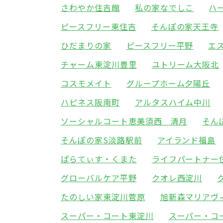
さわやか住吉館
私の家なでしこ
ハ
ピースフリー東住吉
そんぽの家天王寺
ひだまりの家
ピースフリー平野
エ
チャーム東淀川豊里
ユトリーム大阪北
コスモメイト
グループホーム夕陽丘
ハピネス阪南町
アルタスハイム中川
ソーシャルコート恵美須西 清月
そん
そんぽの家S淡路駅前
アイランド福島
ぱらてぃす・くまた
ライフパートナー
グローバルケア平野
クオレ西淀川
たのしい家東淀川菅原
旭新森マリアヴ
スーパー・コート東淀川
スーパー・コ