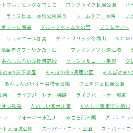
ートフルリビングなでしこ
ロングライフ長居公園
ハ
ライフビュー長居公園通り
ホームケアー長吉
リ
スポワール南巽
グループホーム文の里
プラムケアー
リュミエール加島
ケア・ブリッジ帝塚山
ＳＯＭ
高齢者タワーやかた「柾」
プレザンメゾン深江橋
あんしんらいふ関目高殿
ソーシャルコート平野
グ
ぽの家S天下茶屋
そんぽの家S長居公園
そんぽの家S
あんしんらいふ千鳥橋壱番館
ヴェルジェ長居公園
住吉
ライフパートナー磯路
ライフパートナー城東
クオレ歌島
たのしい家木川東
たのしい家東淀川相川
ィラ
フォーユー東淀川
みさき西三国
グランドラ
ート大阪城公園
スーパー・コート三国
スーパー・コ