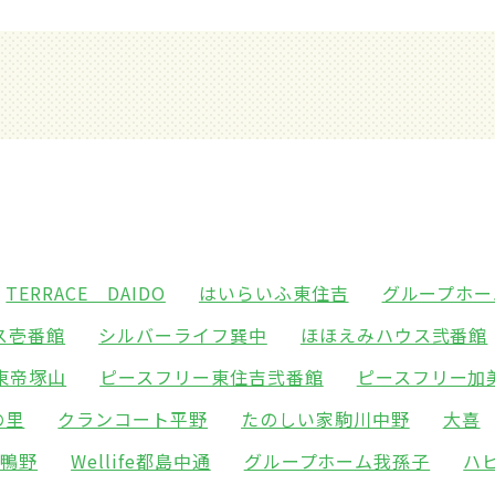
TERRACE DAIDO
はいらいふ東住吉
グループホー
ス壱番館
シルバーライフ巽中
ほほえみハウス弐番館
東帝塚山
ピースフリー東住吉弐番館
ピースフリー加
の里
クランコート平野
たのしい家駒川中野
大喜
東鴨野
Wellife都島中通
グループホーム我孫子
ハ