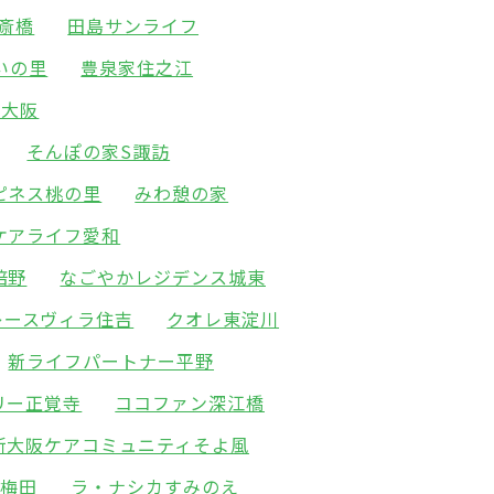
斎橋
田島サンライフ
いの里
豊泉家住之江
新大阪
そんぽの家S諏訪
ピネス桃の里
みわ憩の家
ケアライフ愛和
倍野
なごやかレジデンス城東
レースヴィラ住吉
クオレ東淀川
新ライフパートナー平野
リー正覚寺
ココファン深江橋
新大阪ケアコミュニティそよ風
北梅田
ラ・ナシカすみのえ