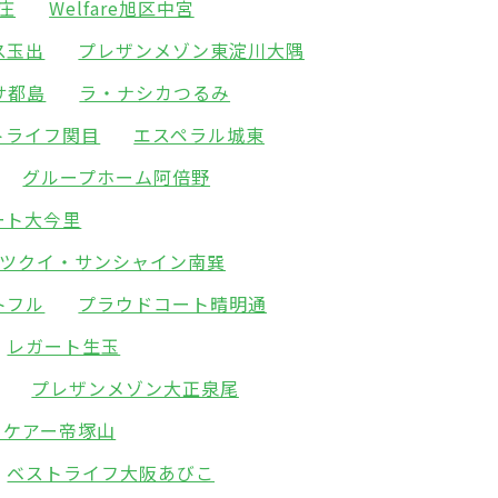
新庄
Welfare旭区中宮
ス玉出
プレザンメゾン東淀川大隅
サ都島
ラ・ナシカつるみ
トライフ関目
エスペラル城東
グループホーム阿倍野
ート大今里
ツクイ・サンシャイン南巽
トフル
プラウドコート晴明通
レガート生玉
プレザンメゾン大正泉尾
ィケアー帝塚山
ベストライフ大阪あびこ