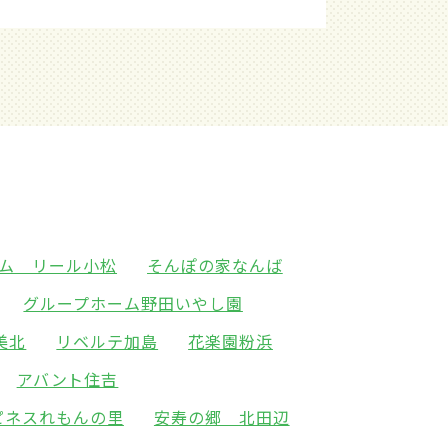
ム リール小松
そんぽの家なんば
グループホーム野田いやし園
美北
リベルテ加島
花楽園粉浜
アバント住吉
ピネスれもんの里
安寿の郷 北田辺