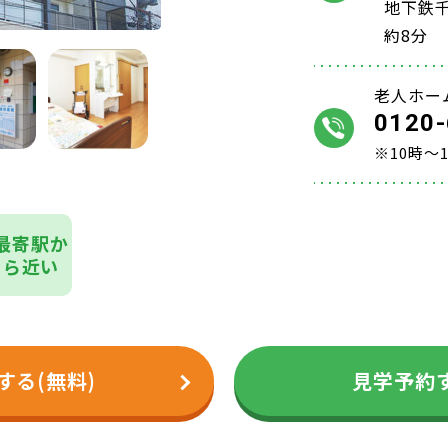
地下鉄
約8分
老人ホー
0120-
※10時～
最寄駅か
ら近い
する(無料)
見学予約す