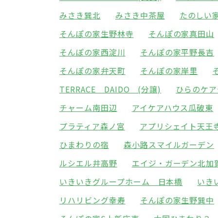
みさき巽北
みさき中茶屋
たのしい
そんぽの家生野林寺
そんぽの家真田山
そんぽの家西淀川
そんぽの家平野長吉
そんぽの家弁天町
そんぽの家岸里
TERRACE DAIDO (分譲)
ひらのケア
チャーム南田辺
アイケアハウス瓜破東
プラティア森ノ宮
アプリシェイト天王
ひまわりの宿
森小路スマイルガーデン
ルシエル井高野
エイジ・ガーデン北加
いきいきグループホーム 日本橋
いき
リハリビング幸寿
そんぽの家生野巽中