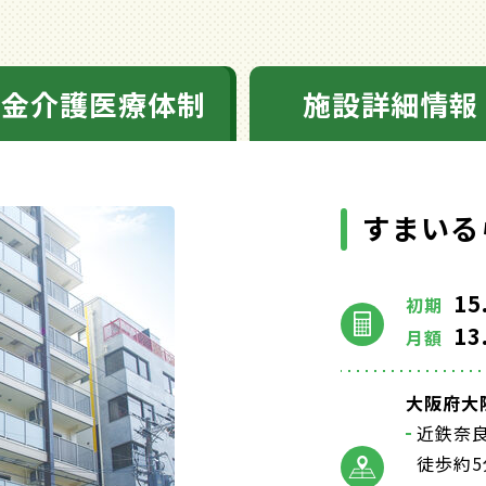
料金介護医療体制
施設詳細情報
すまいる
15
初期
13
月額
大阪府大
近鉄奈
徒歩約5