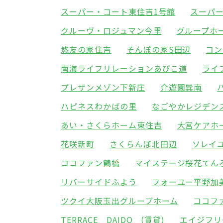
スーパー・コート東住吉1号館
スーパ
クルーヴ・ロジュマン今里
グループホ
悠友の家住吉
そんぽの家S田辺
コン
南海ライフリレーションあびこ道
ライ
プレザンメゾン下新庄
介遊園巽南
ハピネスわかばの里
なごやかレジデン
あい・さくらホーム東住吉
大宮ケアホ
花咲新町
さくらんぼ北田辺
ソレイ
ココファン鶴橋
マイステージ桜花てん
リバーサイドふよう
フォーユー平野加
ツクイ大阪玉出グループホーム
ココフ
TERRACE DAIDO (賃貸)
エイジフリ