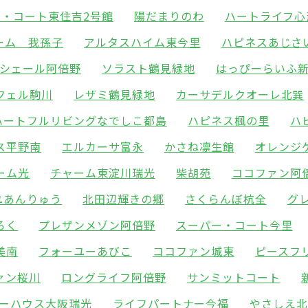
ー・コート東住吉2号館
陽だまりのわ
ハートライフ心
ーム 我孫子
アルタスハイム東今里
ハピネスあじさ
シェール阿倍野
ソラスト鶴見緑地
はっぴーらいふ
フェル駒川
レザミ鶴見緑地
カーサデルクオーレ北巽
ハートフルリビングなでしこ都島
ハピネス楓の里
ハ
ス平野南
エルカーサ富永
かさね凛生館
オレンジ
ーム光
チャーム東淀川瑞光
柴胡苑
ココファン阿
ユあんりゅう
北田辺輝きの郷
さくらんぼ杭全
グ
ろく
プレザンメゾン阿倍野
スーパー・コート今里
美南
フォーユーあびこ
ココファン城東
ピースフ
ァン桜川
ロングライフ阿倍野
サンミットコート
ーハウス大阪瑞光
ライフパートナー今福
やさしえ