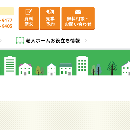
資料
見学
無料相談・
-9477
請求
予約
お問い合わせ
-9405
老人ホーム
お役立ち情報