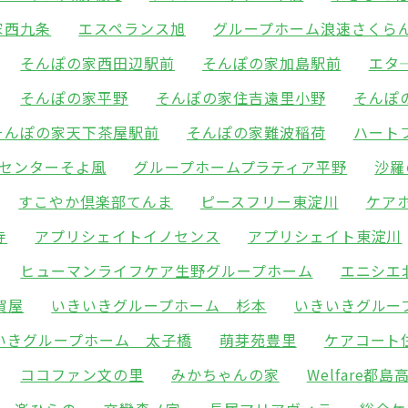
家西九条
エスペランス旭
グループホーム浪速さくら
そんぽの家西田辺駅前
そんぽの家加島駅前
エタ
そんぽの家平野
そんぽの家住吉遠里小野
そんぽ
そんぽの家天下茶屋駅前
そんぽの家難波稲荷
ハート
センターそよ風
グループホームプラティア平野
沙羅
すこやか倶楽部てんま
ピースフリー東淀川
ケア
寺
アプリシェイトイノセンス
アプリシェイト東淀川
ヒューマンライフケア生野グループホーム
エニシエ
賀屋
いきいきグループホーム 杉本
いきいきグルー
いきグループホーム 太子橋
萌芽苑豊里
ケアコート
ココファン文の里
みかちゃんの家
Welfare都島