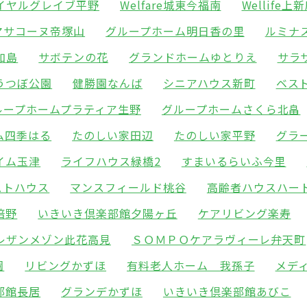
イヤルグレイブ平野
Welfare城東今福南
Wellife上
マサコーヌ帝塚山
グループホーム明日香の里
ルミナ
加島
サボテンの花
グランドホームゆとりえ
サラ
うつぼ公園
健勝園なんば
シニアハウス新町
ベス
ループホームプラティア生野
グループホームさくら北畠
ム四季はる
たのしい家田辺
たのしい家平野
グラ
イム玉津
ライフハウス緑橋2
すまいるらいふ今里
ストハウス
マンスフィールド桃谷
高齢者ハウスハー
倍野
いきいき倶楽部館夕陽ヶ丘
ケアリビング楽寿
レザンメゾン此花高見
ＳＯＭＰＯケアラヴィーレ弁天町
園
リビングかずほ
有料老人ホーム 我孫子
メデ
部館長居
グランデかずほ
いきいき倶楽部館あびこ