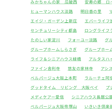
みかちゃんの家 瓜破西
安寿の郷 ロ
ヒューマンハウス淡路
明日香の里
エイジ・ガーデン上新庄
エバーライフ
センチュリーシティ都島
ロングライフ
たのしい家淀川
フォーユー淡路
グ
グループホームしらさぎ
グループホー
ライフ＆シニアハウス緑橋
アルタスハ
ファイン舎利寺
悠友の家林寺
アシ
ベルパージュ大阪上本町
ラルーチェ阿
グッドタイム リビング 大阪ベイ
プ
メディケアー愛信
シニアハウス長居公
ベルパージュ大阪帝塚山
いきいき倶楽