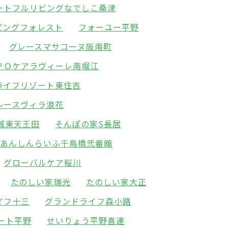
ートフルリビングなでしこ桑津
ビングフォレスト
フォーユー平野
グレースマサコーヌ阪南町
ＰＯケアラヴィーレ南堀江
ライフリゾート東住吉
レースヴィラ浪花
城東天王田
そんぽの家S長居
あんしんらいふ千鳥橋弐番館
グローバルケア桜川
たのしい家瑞光
たのしい家大正
イフ十三
グランドライフ森小路
ート平野
せいりょう平野喜連