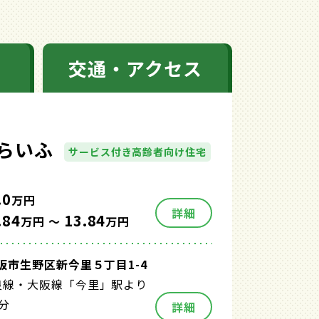
交通・アクセス
らいふ
サービス付き高齢者向け住宅
.0
万円
詳細
.84
13.84
万円 ～
万円
阪市生野区新今里５丁目1-4
良線・大阪線「今里」駅より
分
詳細