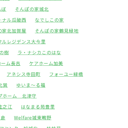
んぼ
そんぽの家城北
―ナル瓜破西
なでしこの家
の家北加賀屋
そんぽの家鶴見緑地
フルレジデンス大今里
の樹
ラ・ナシカこのはな
ホーム長吉
ケアホーム加美
アネシス寺田町
フォーユー緑橋
北巽
ゆいま～る福
プホーム 北津守
住之江
はなまる苑豊里
高倉
Welfare城東鴫野