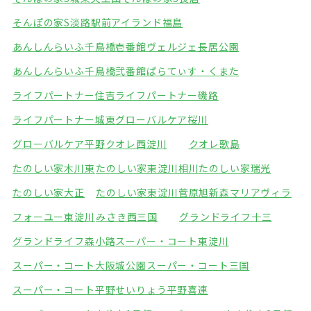
そんぽの家S淡路駅前
アイランド福島
あんしんらいふ千鳥橋壱番館
ヴェルジェ長居公園
あんしんらいふ千鳥橋弐番館
ぱらてぃす・くまた
ライフパートナー住吉
ライフパートナー磯路
ライフパートナー城東
グローバルケア桜川
グローバルケア平野
クオレ西淀川
クオレ歌島
たのしい家木川東
たのしい家東淀川相川
たのしい家瑞光
たのしい家大正
たのしい家東淀川菅原
旭新森マリアヴィラ
フォーユー東淀川
みさき西三国
グランドライフ十三
グランドライフ森小路
スーパー・コート東淀川
スーパー・コート大阪城公園
スーパー・コート三国
スーパー・コート平野
せいりょう平野喜連