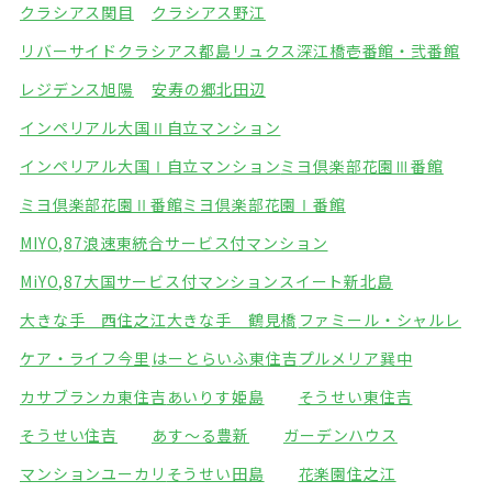
クラシアス関目
クラシアス野江
リバーサイドクラシアス都島
リュクス深江橋壱番館・弐番館
レジデンス旭陽
安寿の郷北田辺
インペリアル大国Ⅱ自立マンション
インペリアル大国Ⅰ自立マンション
ミヨ倶楽部花園Ⅲ番館
ミヨ倶楽部花園Ⅱ番館
ミヨ倶楽部花園Ⅰ番館
MIYO,87浪速東統合サービス付マンション
MiYO,87大国サービス付マンション
スイート新北島
大きな手 西住之江
大きな手 鶴見橋
ファミール・シャルレ
ケア・ライフ今里
はーとらいふ東住吉
プルメリア巽中
カサブランカ東住吉
あいりす姫島
そうせい東住吉
そうせい住吉
あす～る豊新
ガーデンハウス
マンションユーカリ
そうせい田島
花楽園住之江