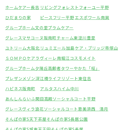
ホームケアー長吉
リビングフォレスト
フォーユー平野
ひだまりの家
ピースフリー平野
エスポワール南巽
グループホーム文の里
プラムケアー
グレースマサコーヌ阪南町
チャーム東淀川豊里
ユトリーム大阪北
リュミエール加島
ケア・ブリッジ帝塚山
ＳＯＭＰＯケアラヴィーレ南堀江
コスモメイト
グループホーム夕陽丘
高齢者タワーやかた「柾」
プレザンメゾン深江橋
ライフリゾート東住吉
ハピネス阪南町
アルタスハイム中川
あんしんらいふ関目高殿
ソーシャルコート平野
グレースヴィラ浪花
ソーシャルコート恵美須西 清月
そんぽの家S天下茶屋
そんぽの家S長居公園
そんぽの家S城東天王田
そんぽの家S長居