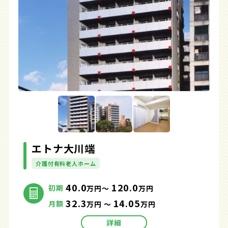
エトナ大川端
介護付有料老人ホーム
40.0
120.0
初期
万円～
万円
32.3
14.05
月額
万円 ～
万円
詳細