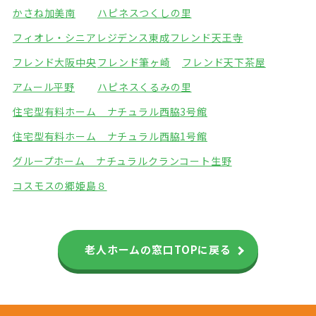
かさね加美南
ハピネスつくしの里
フィオレ・シニアレジデンス東成
フレンド天王寺
フレンド大阪中央
フレンド筆ヶ崎
フレンド天下茶屋
アムール平野
ハピネスくるみの里
住宅型有料ホーム ナチュラル西脇3号館
住宅型有料ホーム ナチュラル西脇1号館
グループホーム ナチュラル
クランコート生野
コスモスの郷姫島８
老人ホームの窓口TOPに戻る