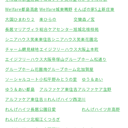
Welfare都島高倉
Welfare城東鴫野
そんぽの家S上新庄東
大国ひまわり２
楽ひらの
交欒森ノ宮
長居マリアヴィラ
総合ケアセンター旭城北
桂枝苑
シニアハウス笑楽東住吉
シニアハウス笑楽花園北
チャーム鶴見緑地
エイジフリーハウス大阪上本町
エイジフリーハウス大阪帝塚山
グループホーム松通り
グループホーム花園南
グループホーム北加賀屋
ソーシャルコート小松
平野みとうの里
ゆう＆あい
ゆう＆あい都島
アルファケア東住吉
アルファケア生野
アルファケア東住吉Ⅱ
れんげハイツ西淀川
れんげハイツ長居公園
日愛
れんげハイツ井高野
れんげハイツ北堀江
くつろぎ