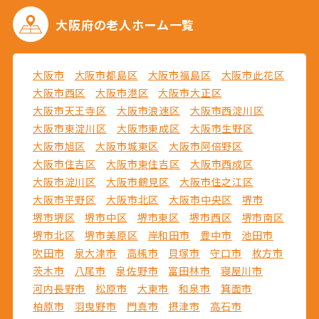
大阪府の
老人ホーム一覧
大阪市
大阪市都島区
大阪市福島区
大阪市此花区
大阪市西区
大阪市港区
大阪市大正区
大阪市天王寺区
大阪市浪速区
大阪市西淀川区
大阪市東淀川区
大阪市東成区
大阪市生野区
大阪市旭区
大阪市城東区
大阪市阿倍野区
大阪市住吉区
大阪市東住吉区
大阪市西成区
大阪市淀川区
大阪市鶴見区
大阪市住之江区
大阪市平野区
大阪市北区
大阪市中央区
堺市
堺市堺区
堺市中区
堺市東区
堺市西区
堺市南区
堺市北区
堺市美原区
岸和田市
豊中市
池田市
吹田市
泉大津市
高槻市
貝塚市
守口市
枚方市
茨木市
八尾市
泉佐野市
富田林市
寝屋川市
河内長野市
松原市
大東市
和泉市
箕面市
柏原市
羽曳野市
門真市
摂津市
高石市