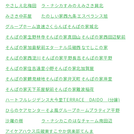
やさしえ北梅田
ラ・ナシカすみのえ
みさき巽北
みさき中茶屋
たのしい家西九条
エスペランス旭
グループホーム浪速さくらんぼ
そんぽの家城北
そんぽの家生野林寺
そんぽの家真田山
そんぽの家西田辺駅前
そんぽの家加島駅前
エタ―ナル瓜破西
なでしこの家
そんぽの家西淀川
そんぽの家平野長吉
そんぽの家平野
そんぽの家住吉遠里小野
そんぽの家北加賀屋
そんぽの家鶴見緑地
そんぽの家弁天町
そんぽの家岸里
そんぽの家天下茶屋駅前
そんぽの家難波稲荷
ハートフルレジデンス大今里
TERRACE DAIDO (分譲)
ひらのケアセンターそよ風
グループホームプラティア平野
沙羅の樹
ラ・ナシカこのはな
チャーム南田辺
アイケアハウス瓜破東
すこやか倶楽部てんま