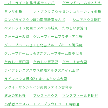
エバーライフ加島
サボテンの花
グランドホームゆとりえ
サラサ都島
ラ・ナシカつるみ
センチュリーシティ都島
ロングライフうつぼ公園
健勝園なんば
シニアハウス新町
ベストライフ関目
エスペラル城東
たのしい家淀川
フォーユー淡路
グループホームプラティア生野
グループホームさくら北畠
グループホーム阿倍野
グループホームしらさぎ
グループホーム四季はる
たのしい家田辺
たのしい家平野
グラート大今里
ライフ＆シニアハウス緑橋
アルタスハイム玉津
ライフハウス緑橋2
すまいるらいふ今里
ツクイ・サンシャイン南巽
ファイン舎利寺
悠友の家林寺
アシストハウス
マンスフィールド桃谷
高齢者ハウスハートフル
プラウドコート晴明通