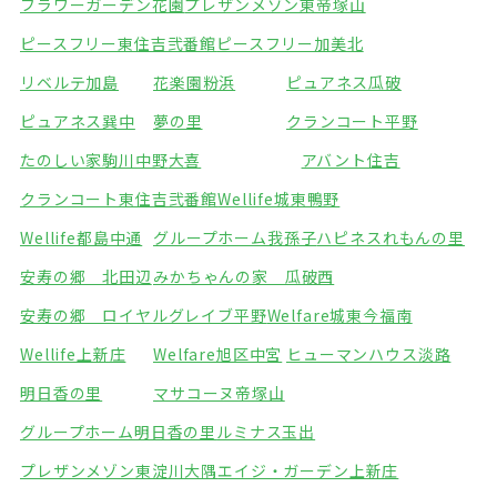
フラワーガーデン花園
プレザンメゾン東帝塚山
ピースフリー東住吉弐番館
ピースフリー加美北
リベルテ加島
花楽園粉浜
ピュアネス瓜破
ピュアネス巽中
夢の里
クランコート平野
たのしい家駒川中野
大喜
アバント住吉
クランコート東住吉弐番館
Wellife城東鴨野
Wellife都島中通
グループホーム我孫子
ハピネスれもんの里
安寿の郷 北田辺
みかちゃんの家 瓜破西
安寿の郷 ロイヤルグレイブ平野
Welfare城東今福南
Wellife上新庄
Welfare旭区中宮
ヒューマンハウス淡路
明日香の里
マサコーヌ帝塚山
グループホーム明日香の里
ルミナス玉出
プレザンメゾン東淀川大隅
エイジ・ガーデン上新庄