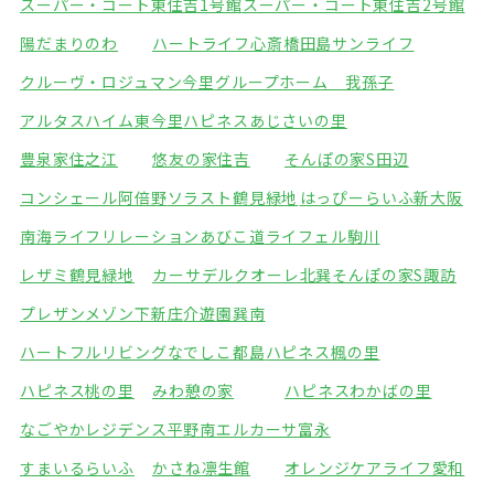
スーパー・コート東住吉1号館
スーパー・コート東住吉2号館
陽だまりのわ
ハートライフ心斎橋
田島サンライフ
クルーヴ・ロジュマン今里
グループホーム 我孫子
アルタスハイム東今里
ハピネスあじさいの里
豊泉家住之江
悠友の家住吉
そんぽの家S田辺
コンシェール阿倍野
ソラスト鶴見緑地
はっぴーらいふ新大阪
南海ライフリレーションあびこ道
ライフェル駒川
レザミ鶴見緑地
カーサデルクオーレ北巽
そんぽの家S諏訪
プレザンメゾン下新庄
介遊園巽南
ハートフルリビングなでしこ都島
ハピネス楓の里
ハピネス桃の里
みわ憩の家
ハピネスわかばの里
なごやかレジデンス平野南
エルカーサ富永
すまいるらいふ
かさね凛生館
オレンジケアライフ愛和