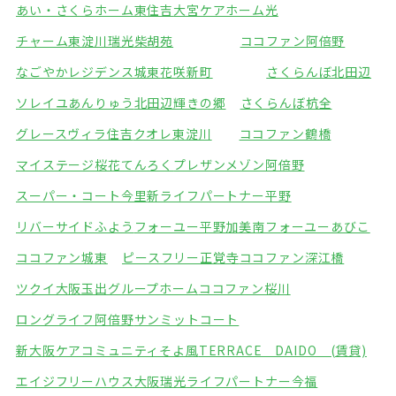
あい・さくらホーム東住吉
大宮ケアホーム光
チャーム東淀川瑞光
柴胡苑
ココファン阿倍野
なごやかレジデンス城東
花咲新町
さくらんぼ北田辺
ソレイユあんりゅう
北田辺輝きの郷
さくらんぼ杭全
グレースヴィラ住吉
クオレ東淀川
ココファン鶴橋
マイステージ桜花てんろく
プレザンメゾン阿倍野
スーパー・コート今里
新ライフパートナー平野
リバーサイドふよう
フォーユー平野加美南
フォーユーあびこ
ココファン城東
ピースフリー正覚寺
ココファン深江橋
ツクイ大阪玉出グループホーム
ココファン桜川
ロングライフ阿倍野
サンミットコート
新大阪ケアコミュニティそよ風
TERRACE DAIDO (賃貸)
エイジフリーハウス大阪瑞光
ライフパートナー今福