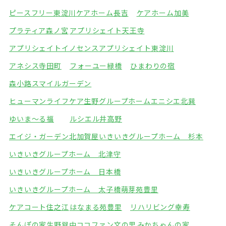
ピースフリー東淀川
ケアホーム長吉
ケアホーム加美
プラティア森ノ宮
アプリシェイト天王寺
アプリシェイトイノセンス
アプリシェイト東淀川
アネシス寺田町
フォーユー緑橋
ひまわりの宿
森小路スマイルガーデン
ヒューマンライフケア生野グループホーム
エニシエ北巽
ゆいま～る福
ルシエル井高野
エイジ・ガーデン北加賀屋
いきいきグループホーム 杉本
いきいきグループホーム 北津守
いきいきグループホーム 日本橋
いきいきグループホーム 太子橋
萌芽苑豊里
ケアコート住之江
はなまる苑豊里
リハリビング幸寿
そんぽの家生野巽中
ココファン文の里
みかちゃんの家