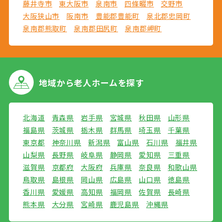
藤井寺市
東大阪市
泉南市
四條畷市
交野市
大阪狭山市
阪南市
豊能郡豊能町
泉北郡忠岡町
泉南郡熊取町
泉南郡田尻町
泉南郡岬町
地域から
老人ホームを探す
北海道
青森県
岩手県
宮城県
秋田県
山形県
福島県
茨城県
栃木県
群馬県
埼玉県
千葉県
東京都
神奈川県
新潟県
富山県
石川県
福井県
山梨県
長野県
岐阜県
静岡県
愛知県
三重県
滋賀県
京都府
大阪府
兵庫県
奈良県
和歌山県
鳥取県
島根県
岡山県
広島県
山口県
徳島県
香川県
愛媛県
高知県
福岡県
佐賀県
長崎県
熊本県
大分県
宮崎県
鹿児島県
沖縄県