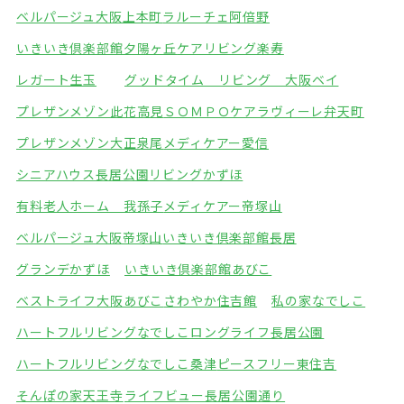
ベルパージュ大阪上本町
ラルーチェ阿倍野
いきいき倶楽部館夕陽ヶ丘
ケアリビング楽寿
レガート生玉
グッドタイム リビング 大阪ベイ
プレザンメゾン此花高見
ＳＯＭＰＯケアラヴィーレ弁天町
プレザンメゾン大正泉尾
メディケアー愛信
シニアハウス長居公園
リビングかずほ
有料老人ホーム 我孫子
メディケアー帝塚山
ベルパージュ大阪帝塚山
いきいき倶楽部館長居
グランデかずほ
いきいき倶楽部館あびこ
ベストライフ大阪あびこ
さわやか住吉館
私の家なでしこ
ハートフルリビングなでしこ
ロングライフ長居公園
ハートフルリビングなでしこ桑津
ピースフリー東住吉
そんぽの家天王寺
ライフビュー長居公園通り