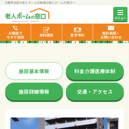
大阪市北区の老人ホームの検索は老人ホームの窓口へ
エトナ大川端
メニュー
お電話で
無料相談・
資料
請求
見学
予約
今すぐ相談
お問い合わせ
施設基本情報
料金介護医療体制
施設詳細情報
交通・アクセス