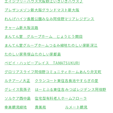
エイジフリーハウス大阪野江
いきいきハウス♪
プレザンメゾン新大阪
グランドマスト新大阪
れんげハイツ長居公園みなみ
阿倍野マリアレジデンス
チャーム新大阪淡路
まんてん堂 グループホーム じょうとう関目
まんてん堂グループホームつるみ緑地
たのしい家新深江
たのしい家帝塚山
たのしい家都島
ペピイ・ハッピープレイス TAMATSUKURI
グロリアスライフ阿倍野
コミュニティホームあんり弁天町
ルチアーノ大正
クランコート東住吉
長池やすらぎの里
グレイス我孫子
はーとふる東住吉
みつばレジデンス阿倍野
ソルケア西中島
住宅型有料老人ホームフローラ
幸楽鶴見緑地
貴美苑
ルメート鶴見