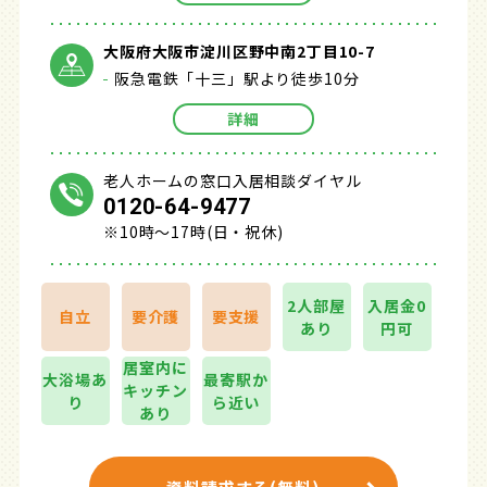
大阪府大阪市淀川区野中南2丁目10-7
阪急電鉄「十三」駅より徒歩10分
詳細
老人ホームの窓口入居相談ダイヤル
0120-64-9477
※10時～17時(日・祝休)
2人部屋
入居金0
自立
要介護
要支援
あり
円可
居室内に
大浴場あ
最寄駅か
キッチン
り
ら近い
あり