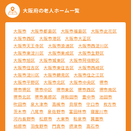
大阪府の
老人ホーム一覧
大阪市
大阪市都島区
大阪市福島区
大阪市此花区
大阪市西区
大阪市港区
大阪市大正区
大阪市天王寺区
大阪市浪速区
大阪市西淀川区
大阪市東淀川区
大阪市東成区
大阪市生野区
大阪市旭区
大阪市城東区
大阪市阿倍野区
大阪市住吉区
大阪市東住吉区
大阪市西成区
大阪市淀川区
大阪市鶴見区
大阪市住之江区
大阪市平野区
大阪市北区
大阪市中央区
堺市
堺市堺区
堺市中区
堺市東区
堺市西区
堺市南区
堺市北区
堺市美原区
岸和田市
豊中市
池田市
吹田市
泉大津市
高槻市
貝塚市
守口市
枚方市
茨木市
八尾市
泉佐野市
富田林市
寝屋川市
河内長野市
松原市
大東市
和泉市
箕面市
柏原市
羽曳野市
門真市
摂津市
高石市