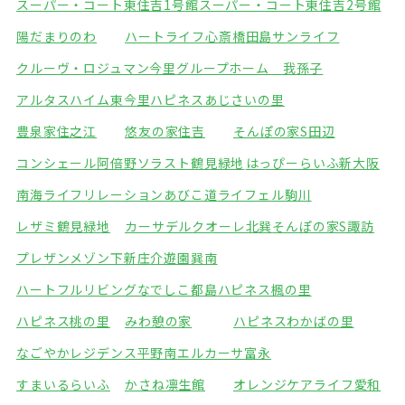
スーパー・コート東住吉1号館
スーパー・コート東住吉2号館
陽だまりのわ
ハートライフ心斎橋
田島サンライフ
クルーヴ・ロジュマン今里
グループホーム 我孫子
アルタスハイム東今里
ハピネスあじさいの里
豊泉家住之江
悠友の家住吉
そんぽの家S田辺
コンシェール阿倍野
ソラスト鶴見緑地
はっぴーらいふ新大阪
南海ライフリレーションあびこ道
ライフェル駒川
レザミ鶴見緑地
カーサデルクオーレ北巽
そんぽの家S諏訪
プレザンメゾン下新庄
介遊園巽南
ハートフルリビングなでしこ都島
ハピネス楓の里
ハピネス桃の里
みわ憩の家
ハピネスわかばの里
なごやかレジデンス平野南
エルカーサ富永
すまいるらいふ
かさね凛生館
オレンジケアライフ愛和