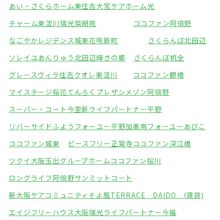
あい・さくらホーム東住吉
大宮ケアホーム光
チャーム東淀川瑞光
柴胡苑
ココファン阿倍野
なごやかレジデンス城東
花咲新町
さくらんぼ北田辺
ソレイユあんりゅう
北田辺輝きの郷
さくらんぼ杭全
グレースヴィラ住吉
クオレ東淀川
ココファン鶴橋
マイステージ桜花てんろく
プレザンメゾン阿倍野
スーパー・コート今里
新ライフパートナー平野
リバーサイドふよう
フォーユー平野加美南
フォーユーあびこ
ココファン城東
ピースフリー正覚寺
ココファン深江橋
ツクイ大阪玉出グループホーム
ココファン桜川
ロングライフ阿倍野
サンミットコート
新大阪ケアコミュニティそよ風
TERRACE DAIDO (賃貸)
エイジフリーハウス大阪瑞光
ライフパートナー今福