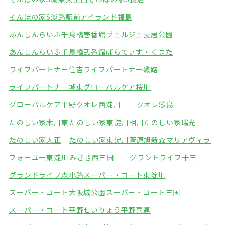
そんぽの家S淡路駅前
アイランド福島
あんしんらいふ千鳥橋壱番館
ヴェルジェ長居公園
あんしんらいふ千鳥橋弐番館
ぱらてぃす・くまた
ライフパートナー住吉
ライフパートナー磯路
ライフパートナー城東
グローバルケア桜川
グローバルケア平野
クオレ西淀川
クオレ歌島
たのしい家木川東
たのしい家東淀川相川
たのしい家瑞光
たのしい家大正
たのしい家東淀川菅原
旭新森マリアヴィラ
フォーユー東淀川
みさき西三国
グランドライフ十三
グランドライフ森小路
スーパー・コート東淀川
スーパー・コート大阪城公園
スーパー・コート三国
スーパー・コート平野
せいりょう平野喜連