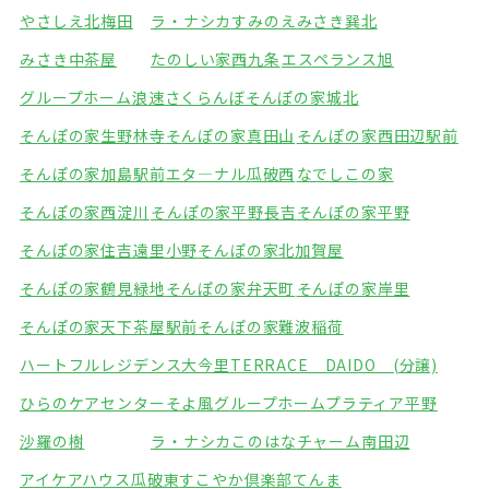
やさしえ北梅田
ラ・ナシカすみのえ
みさき巽北
みさき中茶屋
たのしい家西九条
エスペランス旭
グループホーム浪速さくらんぼ
そんぽの家城北
そんぽの家生野林寺
そんぽの家真田山
そんぽの家西田辺駅前
そんぽの家加島駅前
エタ―ナル瓜破西
なでしこの家
そんぽの家西淀川
そんぽの家平野長吉
そんぽの家平野
そんぽの家住吉遠里小野
そんぽの家北加賀屋
そんぽの家鶴見緑地
そんぽの家弁天町
そんぽの家岸里
そんぽの家天下茶屋駅前
そんぽの家難波稲荷
ハートフルレジデンス大今里
TERRACE DAIDO (分譲)
ひらのケアセンターそよ風
グループホームプラティア平野
沙羅の樹
ラ・ナシカこのはな
チャーム南田辺
アイケアハウス瓜破東
すこやか倶楽部てんま