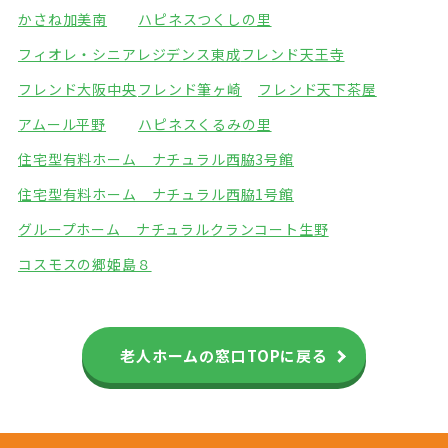
かさね加美南
ハピネスつくしの里
フィオレ・シニアレジデンス東成
フレンド天王寺
フレンド大阪中央
フレンド筆ヶ崎
フレンド天下茶屋
アムール平野
ハピネスくるみの里
住宅型有料ホーム ナチュラル西脇3号館
住宅型有料ホーム ナチュラル西脇1号館
グループホーム ナチュラル
クランコート生野
コスモスの郷姫島８
老人ホームの窓口TOPに戻る