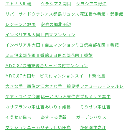
エトナ大川端
クラシアス関目
クラシアス野江
リバーサイドクラシアス都島
リュクス深江橋壱番館・弐番館
レジデンス旭陽
安寿の郷北田辺
インペリアル大国Ⅱ自立マンション
インペリアル大国Ⅰ自立マンション
ミヨ倶楽部花園Ⅲ番館
ミヨ倶楽部花園Ⅱ番館
ミヨ倶楽部花園Ⅰ番館
MIYO,87浪速東統合サービス付マンション
MiYO,87大国サービス付マンション
スイート新北島
大きな手 西住之江
大きな手 鶴見橋
ファミール・シャルレ
ケア・ライフ今里
はーとらいふ東住吉
プルメリア巽中
カサブランカ東住吉
あいりす姫島
そうせい東住吉
そうせい住吉
あす～る豊新
ガーデンハウス
マンションユーカリ
そうせい田島
花楽園住之江