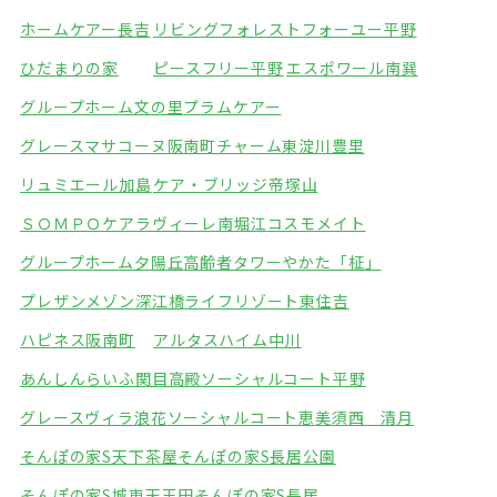
ホームケアー長吉
リビングフォレスト
フォーユー平野
ひだまりの家
ピースフリー平野
エスポワール南巽
グループホーム文の里
プラムケアー
グレースマサコーヌ阪南町
チャーム東淀川豊里
リュミエール加島
ケア・ブリッジ帝塚山
ＳＯＭＰＯケアラヴィーレ南堀江
コスモメイト
グループホーム夕陽丘
高齢者タワーやかた「柾」
プレザンメゾン深江橋
ライフリゾート東住吉
ハピネス阪南町
アルタスハイム中川
あんしんらいふ関目高殿
ソーシャルコート平野
グレースヴィラ浪花
ソーシャルコート恵美須西 清月
そんぽの家S天下茶屋
そんぽの家S長居公園
そんぽの家S城東天王田
そんぽの家S長居