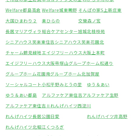
Welfare都島高倉
Welfare城東鴫野
そんぽの家S上新庄東
大国ひまわり２
楽ひらの
交欒森ノ宮
長居マリアヴィラ
総合ケアセンター旭城北
桂枝苑
シニアハウス笑楽東住吉
シニアハウス笑楽花園北
チャーム鶴見緑地
エイジフリーハウス大阪上本町
エイジフリーハウス大阪帝塚山
グループホーム松通り
グループホーム花園南
グループホーム北加賀屋
ソーシャルコート小松
平野みとうの里
ゆう＆あい
ゆう＆あい都島
アルファケア東住吉
アルファケア生野
アルファケア東住吉Ⅱ
れんげハイツ西淀川
れんげハイツ長居公園
日愛
れんげハイツ井高野
れんげハイツ北堀江
くつろぎ