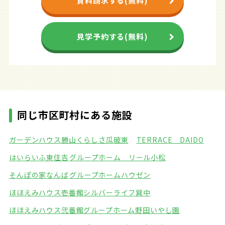
資料請求する(無料)
見学予約する(無料)
同じ市区町村にある施設
ガーデンハウス勝山
くらしさ瓜破東
TERRACE DAIDO
はいらいふ東住吉
グループホーム リール小松
そんぽの家なんば
グループホームハウゼン
ほほえみハウス壱番館
シルバーライフ巽中
ほほえみハウス弐番館
グループホーム野田いやし園