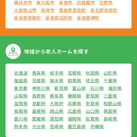
藤井寺市
東大阪市
泉南市
四條畷市
交野市
大阪狭山市
阪南市
豊能郡豊能町
泉北郡忠岡町
泉南郡熊取町
泉南郡田尻町
泉南郡岬町
地域から
老人ホームを探す
北海道
青森県
岩手県
宮城県
秋田県
山形県
福島県
茨城県
栃木県
群馬県
埼玉県
千葉県
東京都
神奈川県
新潟県
富山県
石川県
福井県
山梨県
長野県
岐阜県
静岡県
愛知県
三重県
滋賀県
京都府
大阪府
兵庫県
奈良県
和歌山県
鳥取県
島根県
岡山県
広島県
山口県
徳島県
香川県
愛媛県
高知県
福岡県
佐賀県
長崎県
熊本県
大分県
宮崎県
鹿児島県
沖縄県