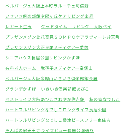
ベルパージュ大阪上本町
ラルーチェ阿倍野
いきいき倶楽部館夕陽ヶ丘
ケアリビング楽寿
レガート生玉
グッドタイム リビング 大阪ベイ
プレザンメゾン此花高見
ＳＯＭＰＯケアラヴィーレ弁天町
プレザンメゾン大正泉尾
メディケアー愛信
シニアハウス長居公園
リビングかずほ
有料老人ホーム 我孫子
メディケアー帝塚山
ベルパージュ大阪帝塚山
いきいき倶楽部館長居
グランデかずほ
いきいき倶楽部館あびこ
ベストライフ大阪あびこ
さわやか住吉館
私の家なでしこ
ハートフルリビングなでしこ
ロングライフ長居公園
ハートフルリビングなでしこ桑津
ピースフリー東住吉
そんぽの家天王寺
ライフビュー長居公園通り