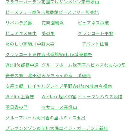
フラワーガーデン花園
プレザンメゾン東帝塚山
ピースフリー東住吉弐番館
ピースフリー加美北
リベルテ加島
花楽園粉浜
ピュアネス瓜破
ピュアネス巽中
夢の里
クランコート平野
たのしい家駒川中野
大喜
アバント住吉
クランコート東住吉弐番館
Wellife城東鴨野
Wellife都島中通
グループホーム我孫子
ハピネスれもんの里
安寿の郷 北田辺
みかちゃんの家 瓜破西
安寿の郷 ロイヤルグレイブ平野
Welfare城東今福南
Wellife上新庄
Welfare旭区中宮
ヒューマンハウス淡路
明日香の里
マサコーヌ帝塚山
グループホーム明日香の里
ルミナス玉出
プレザンメゾン東淀川大隅
エイジ・ガーデン上新庄