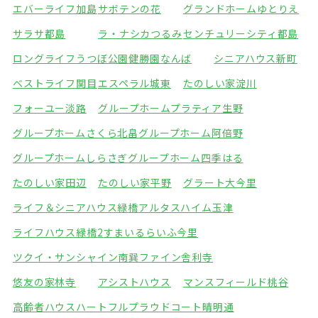
エバーライフ加島
サボテンの花
グランドホームゆとりえ
サラサ都島
ラ・ナシカつるみ
センチュリーシティ都島
ロングライフうつぼ公園
健勝園なんば
シニアハウス新町
ベストライフ関目
エスペラル城東
たのしい家淀川
フォーユー淡路
グループホームプラティア生野
グループホームさくら北畠
グループホーム阿倍野
グループホームしらさぎ
グループホーム四季はる
たのしい家田辺
たのしい家平野
グラート大今里
ライフ＆シニアハウス緑橋
アルタスハイム玉津
ライフハウス緑橋2
すまいるらいふ今里
ツクイ・サンシャイン南巽
ファイン舎利寺
悠友の家林寺
アシストハウス
マンスフィールド桃谷
高齢者ハウスハートフル
プラウドコート晴明通