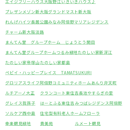
エイジフリーハウス大阪野江
いきいきハウス♪
プレザンメゾン新大阪
グランドマスト新大阪
れんげハイツ長居公園みなみ
阿倍野マリアレジデンス
チャーム新大阪淡路
まんてん堂 グループホーム じょうとう関目
まんてん堂グループホームつるみ緑地
たのしい家新深江
たのしい家帝塚山
たのしい家都島
ペピイ・ハッピープレイス TAMATSUKURI
グロリアスライフ阿倍野
コミュニティホームあんり弁天町
ルチアーノ大正
クランコート東住吉
長池やすらぎの里
グレイス我孫子
はーとふる東住吉
みつばレジデンス阿倍野
ソルケア西中島
住宅型有料老人ホームフローラ
幸楽鶴見緑地
貴美苑
ルメート鶴見