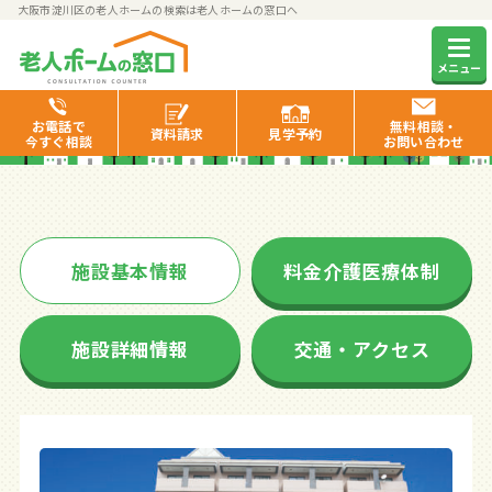
大阪市淀川区の老人ホームの検索は老人ホームの窓口へ
ユトリーム大阪北
メニュー
お電話で
無料相談・
資料
請求
見学
予約
今すぐ相談
お問い合わせ
施設基本情報
料金介護医療体制
施設詳細情報
交通・アクセス