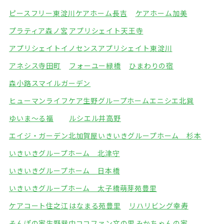
ピースフリー東淀川
ケアホーム長吉
ケアホーム加美
プラティア森ノ宮
アプリシェイト天王寺
アプリシェイトイノセンス
アプリシェイト東淀川
アネシス寺田町
フォーユー緑橋
ひまわりの宿
森小路スマイルガーデン
ヒューマンライフケア生野グループホーム
エニシエ北巽
ゆいま～る福
ルシエル井高野
エイジ・ガーデン北加賀屋
いきいきグループホーム 杉本
いきいきグループホーム 北津守
いきいきグループホーム 日本橋
いきいきグループホーム 太子橋
萌芽苑豊里
ケアコート住之江
はなまる苑豊里
リハリビング幸寿
そんぽの家生野巽中
ココファン文の里
みかちゃんの家