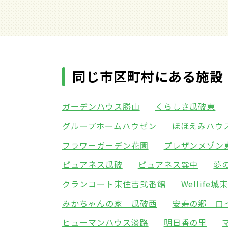
同じ市区町村にある施設
ガーデンハウス勝山
くらしさ瓜破東
グループホームハウゼン
ほほえみハウ
フラワーガーデン花園
プレザンメゾン
ピュアネス瓜破
ピュアネス巽中
夢
クランコート東住吉弐番館
Wellife城
みかちゃんの家 瓜破西
安寿の郷 ロ
ヒューマンハウス淡路
明日香の里