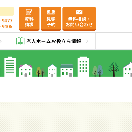
資料
見学
無料相談・
-9477
請求
予約
お問い合わせ
-9405
老人ホーム
お役立ち情報