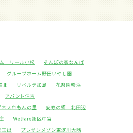
ム リール小松
そんぽの家なんば
グループホーム野田いやし園
美北
リベルテ加島
花楽園粉浜
アバント住吉
ピネスれもんの里
安寿の郷 北田辺
新庄
Welfare旭区中宮
ス玉出
プレザンメゾン東淀川大隅