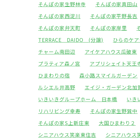
そんぽの家生野林寺
そんぽの家真田山
そんぽの家西淀川
そんぽの家平野長吉
そんぽの家弁天町
そんぽの家岸里
TERRACE DAIDO (分譲)
ひらのケア
チャーム南田辺
アイケアハウス瓜破東
プラティア森ノ宮
アプリシェイト天王
ひまわりの宿
森小路スマイルガーデン
ルシエル井高野
エイジ・ガーデン北加
いきいきグループホーム 日本橋
いき
リハリビング幸寿
そんぽの家生野巽中
そんぽの家S上新庄東
大国ひまわり２
シニアハウス笑楽東住吉
シニアハウス