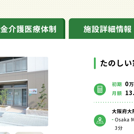
料金介護医療体制
施設詳細情報
たのしい
0
初期
万
13
月額
大阪府大阪
Osak
3分