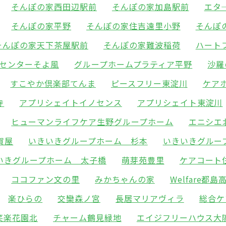
そんぽの家西田辺駅前
そんぽの家加島駅前
エタ
そんぽの家平野
そんぽの家住吉遠里小野
そんぽ
そんぽの家天下茶屋駅前
そんぽの家難波稲荷
ハート
センターそよ風
グループホームプラティア平野
沙羅
すこやか倶楽部てんま
ピースフリー東淀川
ケア
寺
アプリシェイトイノセンス
アプリシェイト東淀川
ヒューマンライフケア生野グループホーム
エニシエ
賀屋
いきいきグループホーム 杉本
いきいきグルー
いきグループホーム 太子橋
萌芽苑豊里
ケアコート
ココファン文の里
みかちゃんの家
Welfare都島
楽ひらの
交欒森ノ宮
長居マリアヴィラ
総合ケ
笑楽花園北
チャーム鶴見緑地
エイジフリーハウス大