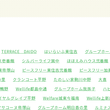
TERRACE DAIDO
はいらいふ東住吉
グループホー
ス壱番館
シルバーライフ巽中
ほほえみハウス弐番館
東帝塚山
ピースフリー東住吉弐番館
ピースフリー加
の里
クランコート平野
たのしい家駒川中野
大喜
東鴨野
Wellife都島中通
グループホーム我孫子
ハ
イヤルグレイブ平野
Welfare城東今福南
Wellife上
マサコーヌ帝塚山
グループホーム明日香の里
ルミナ