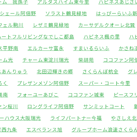
ーム 我孫子
アルタスハイム東今里
ハピネスあじさ
シェール阿倍野
ソラスト鶴見緑地
はっぴーらいふ
フェル駒川
レザミ鶴見緑地
カーサデルクオーレ北巽
ハートフルリビングなでしこ都島
ハピネス楓の里
ハ
ス平野南
エルカーサ富永
すまいるらいふ
かさね
ーム光
チャーム東淀川瑞光
柴胡苑
ココファン阿
ユあんりゅう
北田辺輝きの郷
さくらんぼ杭全
グ
ろく
プレザンメゾン阿倍野
スーパー・コート今里
美南
フォーユーあびこ
ココファン城東
ピースフ
ァン桜川
ロングライフ阿倍野
サンミットコート
ーハウス大阪瑞光
ライフパートナー今福
やさしえ
家西九条
エスペランス旭
グループホーム浪速さくら