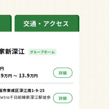
交通・アクセス
家新深江
グループホーム
円
詳細
.9
13.9
万円 ～
万円
市東成区深江南1-9-25
a Metro千日前線新深江駅徒歩
詳細