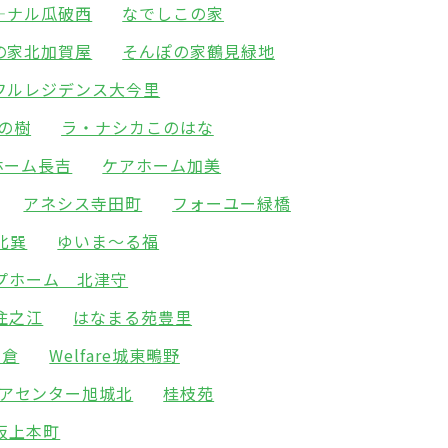
―ナル瓜破西
なでしこの家
の家北加賀屋
そんぽの家鶴見緑地
フルレジデンス大今里
の樹
ラ・ナシカこのはな
ホーム長吉
ケアホーム加美
アネシス寺田町
フォーユー緑橋
北巽
ゆいま～る福
プホーム 北津守
住之江
はなまる苑豊里
高倉
Welfare城東鴫野
アセンター旭城北
桂枝苑
阪上本町