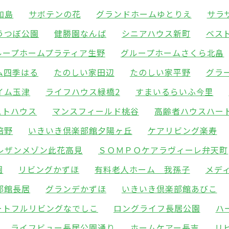
加島
サボテンの花
グランドホームゆとりえ
サラ
うつぼ公園
健勝園なんば
シニアハウス新町
ベス
ループホームプラティア生野
グループホームさくら北畠
ム四季はる
たのしい家田辺
たのしい家平野
グラ
イム玉津
ライフハウス緑橋2
すまいるらいふ今里
ストハウス
マンスフィールド桃谷
高齢者ハウスハー
倍野
いきいき倶楽部館夕陽ヶ丘
ケアリビング楽寿
レザンメゾン此花高見
ＳＯＭＰＯケアラヴィーレ弁天町
園
リビングかずほ
有料老人ホーム 我孫子
メデ
部館長居
グランデかずほ
いきいき倶楽部館あびこ
ートフルリビングなでしこ
ロングライフ長居公園
ハ
ライフビュー長居公園通り
ホームケアー長吉
リ