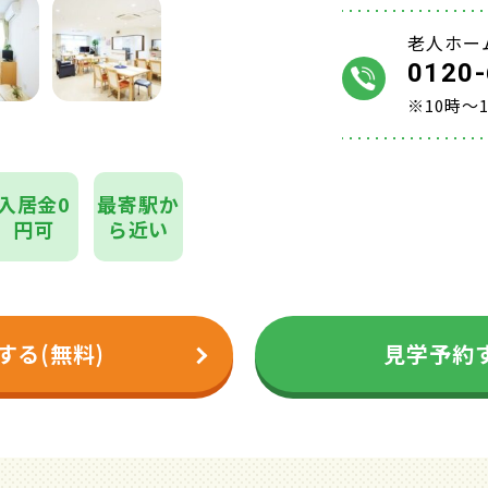
老人ホー
0120-
※10時～
入居金0
最寄駅か
円可
ら近い
する(無料)
見学予約す