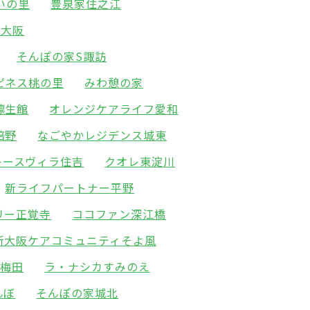
いの里
豊泉家住之江
新大阪
そんぽの家S諏訪
ピネス桃の里
みわ憩の家
凛生館
オレンジケアライフ愛和
倍野
なごやかレジデンス城東
レースヴィラ住吉
クオレ東淀川
新ライフパートナー平野
リー正覚寺
ココファン深江橋
新大阪ケアコミュニティそよ風
北梅田
ラ・ナシカすみのえ
んぼ
そんぽの家城北