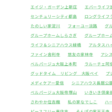
エイジ・ガーデン上新庄
エバーライフ
センチュリーシティ都島
ロングライフ
たのしい家淀川
フォーユー淡路
グ
グループホームしらさぎ
グループホー
ライフ＆シニアハウス緑橋
アルタスハ
ファイン舎利寺
悠友の家林寺
アシ
ベルパージュ大阪上本町
ラルーチェ阿
グッドタイム リビング 大阪ベイ
プ
メディケアー愛信
シニアハウス長居公
ベルパージュ大阪帝塚山
いきいき倶楽
さわやか住吉館
私の家なでしこ
ハ
ピースフリー東住吉
そんぽの家天王寺