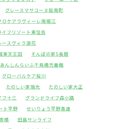
グレースマサコーヌ阪南町
ＰＯケアラヴィーレ南堀江
ライフリゾート東住吉
レースヴィラ浪花
城東天王田
そんぽの家S長居
あんしんらいふ千鳥橋弐番館
グローバルケア桜川
たのしい家瑞光
たのしい家大正
イフ十三
グランドライフ森小路
ート平野
せいりょう平野喜連
斎橋
田島サンライフ