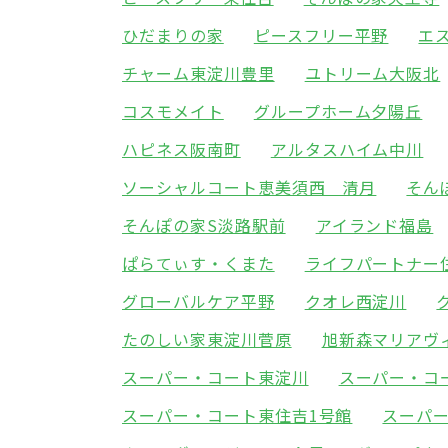
ひだまりの家
ピースフリー平野
エ
チャーム東淀川豊里
ユトリーム大阪北
コスモメイト
グループホーム夕陽丘
ハピネス阪南町
アルタスハイム中川
ソーシャルコート恵美須西 清月
そん
そんぽの家S淡路駅前
アイランド福島
ぱらてぃす・くまた
ライフパートナー
グローバルケア平野
クオレ西淀川
たのしい家東淀川菅原
旭新森マリアヴ
スーパー・コート東淀川
スーパー・コ
スーパー・コート東住吉1号館
スーパ