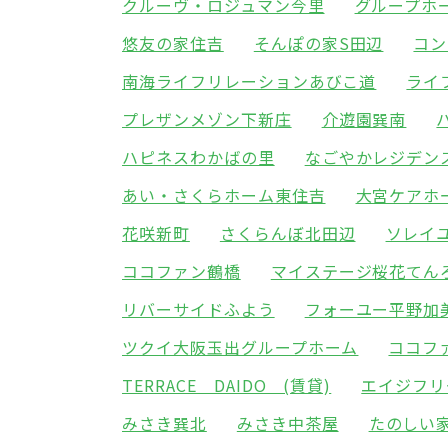
クルーヴ・ロジュマン今里
グループホ
悠友の家住吉
そんぽの家S田辺
コン
南海ライフリレーションあびこ道
ライ
プレザンメゾン下新庄
介遊園巽南
ハピネスわかばの里
なごやかレジデン
あい・さくらホーム東住吉
大宮ケアホ
花咲新町
さくらんぼ北田辺
ソレイ
ココファン鶴橋
マイステージ桜花てん
リバーサイドふよう
フォーユー平野加
ツクイ大阪玉出グループホーム
ココフ
TERRACE DAIDO (賃貸)
エイジフリ
みさき巽北
みさき中茶屋
たのしい