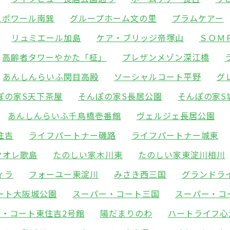
スポワール南巽
グループホーム文の里
プラムケアー
リュミエール加島
ケア・ブリッジ帝塚山
ＳＯＭ
高齢者タワーやかた「柾」
プレザンメゾン深江橋
あんしんらいふ関目高殿
ソーシャルコート平野
グ
ぽの家S天下茶屋
そんぽの家S長居公園
そんぽの家S
あんしんらいふ千鳥橋壱番館
ヴェルジェ長居公園
住吉
ライフパートナー磯路
ライフパートナー城東
クオレ歌島
たのしい家木川東
たのしい家東淀川相川
ィラ
フォーユー東淀川
みさき西三国
グランドラ
ート大阪城公園
スーパー・コート三国
スーパー・コ
ー・コート東住吉2号館
陽だまりのわ
ハートライフ心