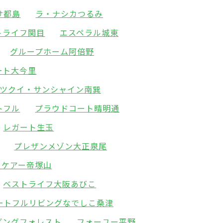
サ都島
ラ・ナシカつるみ
トライフ関目
エスペラル城東
グループホーム阿倍野
ート大今里
ツクイ・サンシャイン南巽
トフル
プラウドコート晴明通
レガート生玉
プレザンメゾン大正泉尾
ィケアー帝塚山
ベストライフ大阪あびこ
ートフルリビングなでしこ桑津
ビングフォレスト
フォーユー平野