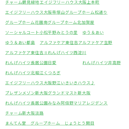
チャーム鶴見緑地
エイジフリーハウス大阪上本町
エイジフリーハウス大阪帝塚山
グループホーム松通り
グループホーム花園南
グループホーム北加賀屋
ソーシャルコート小松
平野みとうの里
ゆう＆あい
ゆう＆あい都島
アルファケア東住吉
アルファケア生野
アルファケア東住吉Ⅱ
れんげハイツ西淀川
れんげハイツ長居公園
日愛
れんげハイツ井高野
れんげハイツ北堀江
くつろぎ
エイジフリーハウス大阪野江
いきいきハウス♪
プレザンメゾン新大阪
グランドマスト新大阪
れんげハイツ長居公園みなみ
阿倍野マリアレジデンス
チャーム新大阪淡路
まんてん堂 グループホーム じょうとう関目