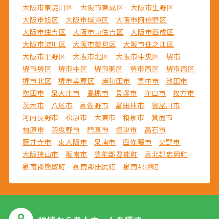
大阪市東淀川区
大阪市東成区
大阪市生野区
大阪市旭区
大阪市城東区
大阪市阿倍野区
大阪市住吉区
大阪市東住吉区
大阪市西成区
大阪市淀川区
大阪市鶴見区
大阪市住之江区
大阪市平野区
大阪市北区
大阪市中央区
堺市
堺市堺区
堺市中区
堺市東区
堺市西区
堺市南区
堺市北区
堺市美原区
岸和田市
豊中市
池田市
吹田市
泉大津市
高槻市
貝塚市
守口市
枚方市
茨木市
八尾市
泉佐野市
富田林市
寝屋川市
河内長野市
松原市
大東市
和泉市
箕面市
柏原市
羽曳野市
門真市
摂津市
高石市
藤井寺市
東大阪市
泉南市
四條畷市
交野市
大阪狭山市
阪南市
豊能郡豊能町
泉北郡忠岡町
泉南郡熊取町
泉南郡田尻町
泉南郡岬町