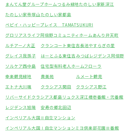
まんてん堂グループホームつるみ緑地
たのしい家新深江
たのしい家帝塚山
たのしい家都島
ペピイ・ハッピープレイス TAMATSUKURI
グロリアスライフ阿倍野
コミュニティホームあんり弁天町
ルチアーノ大正
クランコート東住吉
長池やすらぎの里
グレイス我孫子
はーとふる東住吉
みつばレジデンス阿倍野
ソルケア西中島
住宅型有料老人ホームフローラ
幸楽鶴見緑地
貴美苑
ルメート鶴見
エトナ大川端
クラシアス関目
クラシアス野江
リバーサイドクラシアス都島
リュクス深江橋壱番館・弐番館
レジデンス旭陽
安寿の郷北田辺
インペリアル大国Ⅱ自立マンション
インペリアル大国Ⅰ自立マンション
ミヨ倶楽部花園Ⅲ番館