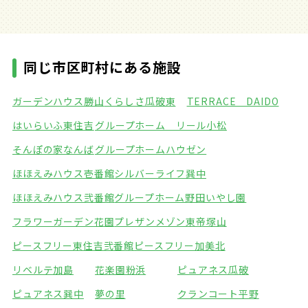
同じ市区町村にある施設
ガーデンハウス勝山
くらしさ瓜破東
TERRACE DAIDO
はいらいふ東住吉
グループホーム リール小松
そんぽの家なんば
グループホームハウゼン
ほほえみハウス壱番館
シルバーライフ巽中
ほほえみハウス弐番館
グループホーム野田いやし園
フラワーガーデン花園
プレザンメゾン東帝塚山
ピースフリー東住吉弐番館
ピースフリー加美北
リベルテ加島
花楽園粉浜
ピュアネス瓜破
ピュアネス巽中
夢の里
クランコート平野