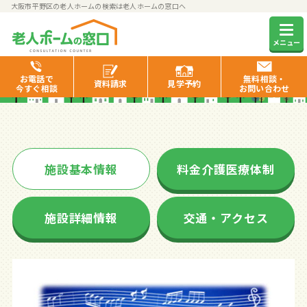
大阪市平野区の老人ホームの検索は老人ホームの窓口へ
グループホーム四季はる
メニュー
お電話で
無料相談・
資料
請求
見学
予約
今すぐ相談
お問い合わせ
施設基本情報
料金介護医療体制
施設詳細情報
交通・アクセス