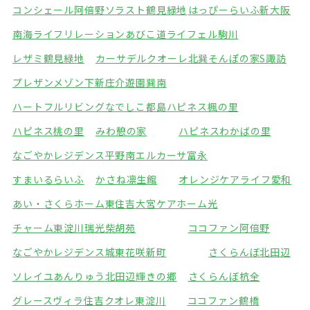
コンシェール阿倍野
ソラスト鶴見緑地
はっぴーらいふ新大阪
南海ライフリレーションあびこ道
ライフェル駒川
レザミ鶴見緑地
カーサデルクオーレ北巽
そんぽの家S諏訪
プレザンメゾン下新庄
介遊園巽南
ハートフルリビングなでしこ都島
ハピネス楓の里
ハピネス桃の里
みわ憩の家
ハピネスわかばの里
なごやかレジデンス平野南
エルカーサ富永
すまいるらいふ
かさね凛生館
オレンジケアライフ愛和
あい・さくらホーム東住吉
大宮ケアホーム光
チャーム東淀川瑞光
柴胡苑
ココファン阿倍野
なごやかレジデンス城東
花咲新町
さくらんぼ北田辺
ソレイユあんりゅう
北田辺輝きの郷
さくらんぼ杭全
グレースヴィラ住吉
クオレ東淀川
ココファン鶴橋