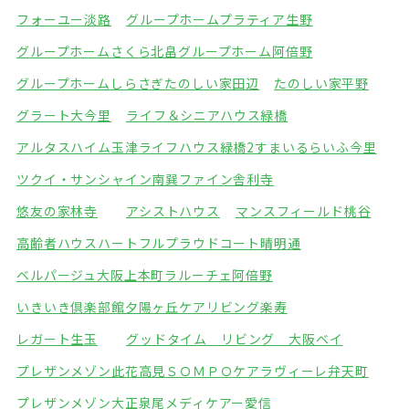
フォーユー淡路
グループホームプラティア生野
グループホームさくら北畠
グループホーム阿倍野
グループホームしらさぎ
たのしい家田辺
たのしい家平野
グラート大今里
ライフ＆シニアハウス緑橋
アルタスハイム玉津
ライフハウス緑橋2
すまいるらいふ今里
ツクイ・サンシャイン南巽
ファイン舎利寺
悠友の家林寺
アシストハウス
マンスフィールド桃谷
高齢者ハウスハートフル
プラウドコート晴明通
ベルパージュ大阪上本町
ラルーチェ阿倍野
いきいき倶楽部館夕陽ヶ丘
ケアリビング楽寿
レガート生玉
グッドタイム リビング 大阪ベイ
プレザンメゾン此花高見
ＳＯＭＰＯケアラヴィーレ弁天町
プレザンメゾン大正泉尾
メディケアー愛信