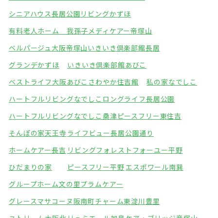
シニアハウス長居公園
リビングかずほ
有料老人ホーム 我孫子
メディケアー帝塚山
ベルパージュ大阪帝塚山
いきいき倶楽部館長居
グランデかずほ
いきいき倶楽部館あびこ
ベストライフ大阪あびこ
さわやか住吉館
私の家なでしこ
ハートフルリビングなでしこ
ロングライフ長居公園
ハートフルリビングなでしこ桑津
ピースフリー東住吉
そんぽの家天王寺
ライフビュー長居公園通り
ホームケアー長吉
リビングフォレスト
フォーユー平野
ひだまりの家
ピースフリー平野
エスポワール南巽
グループホーム文の里
プラムケアー
グレースマサコーヌ阪南町
チャーム東淀川豊里