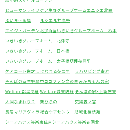
森小路スマイルガーデン
ヒューマンライフケア生野グループホーム
エニシエ北巽
ゆいま～る福
ルシエル井高野
エイジ・ガーデン北加賀屋
いきいきグループホーム 杉本
いきいきグループホーム 北津守
いきいきグループホーム 日本橋
いきいきグループホーム 太子橋
萌芽苑豊里
ケアコート住之江
はなまる苑豊里
リハリビング幸寿
そんぽの家生野巽中
ココファン文の里
みかちゃんの家
Welfare都島高倉
Welfare城東鴫野
そんぽの家S上新庄東
大国ひまわり２
楽ひらの
交欒森ノ宮
長居マリアヴィラ
総合ケアセンター旭城北
桂枝苑
シニアハウス笑楽東住吉
シニアハウス笑楽花園北