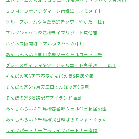
ユトリーム大阪北
リュミエール加島
ケア・ブリッジ帝塚山
ＳＯＭＰＯケアラヴィーレ南堀江
コスモメイト
グループホーム夕陽丘
高齢者タワーやかた「柾」
プレザンメゾン深江橋
ライフリゾート東住吉
ハピネス阪南町
アルタスハイム中川
あんしんらいふ関目高殿
ソーシャルコート平野
グレースヴィラ浪花
ソーシャルコート恵美須西 清月
そんぽの家S天下茶屋
そんぽの家S長居公園
そんぽの家S城東天王田
そんぽの家S長居
そんぽの家S淡路駅前
アイランド福島
あんしんらいふ千鳥橋壱番館
ヴェルジェ長居公園
あんしんらいふ千鳥橋弐番館
ぱらてぃす・くまた
ライフパートナー住吉
ライフパートナー磯路