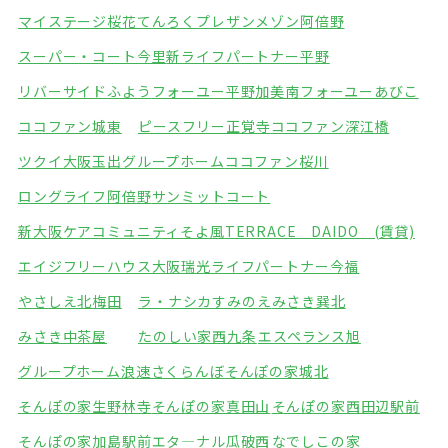
マイステージ桜花てんろく
プレザンメゾン阿倍野
スーパー・コート今里
新ライフパートナー平野
リバーサイドふよう
フォーユー平野加美南
フォーユーあびこ
ココファン城東
ピースフリー正覚寺
ココファン深江橋
ツクイ大阪玉出グループホーム
ココファン桜川
ロングライフ阿倍野
サンミットコート
新大阪ケアコミュニティそよ風
TERRACE DAIDO (賃貸)
エイジフリーハウス大阪瑞光
ライフパートナー今福
やさしえ北梅田
ラ・ナシカすみのえ
みさき巽北
みさき中茶屋
たのしい家西九条
エスペランス旭
グループホーム浪速さくらんぼ
そんぽの家城北
そんぽの家生野林寺
そんぽの家真田山
そんぽの家西田辺駅前
そんぽの家加島駅前
エタ―ナル瓜破西
なでしこの家