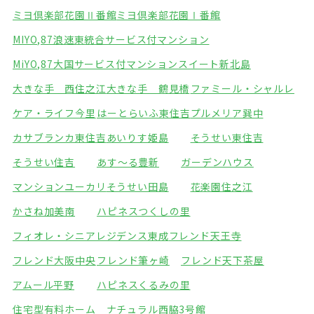
ミヨ倶楽部花園Ⅱ番館
ミヨ倶楽部花園Ⅰ番館
MIYO,87浪速東統合サービス付マンション
MiYO,87大国サービス付マンション
スイート新北島
大きな手 西住之江
大きな手 鶴見橋
ファミール・シャルレ
ケア・ライフ今里
はーとらいふ東住吉
プルメリア巽中
カサブランカ東住吉
あいりす姫島
そうせい東住吉
そうせい住吉
あす～る豊新
ガーデンハウス
マンションユーカリ
そうせい田島
花楽園住之江
かさね加美南
ハピネスつくしの里
フィオレ・シニアレジデンス東成
フレンド天王寺
フレンド大阪中央
フレンド筆ヶ崎
フレンド天下茶屋
アムール平野
ハピネスくるみの里
住宅型有料ホーム ナチュラル西脇3号館