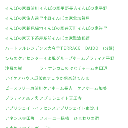
そんぽの家西淀川
そんぽの家平野長吉
そんぽの家平野
そんぽの家住吉遠里小野
そんぽの家北加賀屋
そんぽの家鶴見緑地
そんぽの家弁天町
そんぽの家岸里
そんぽの家天下茶屋駅前
そんぽの家難波稲荷
ハートフルレジデンス大今里
TERRACE DAIDO (分譲)
ひらのケアセンターそよ風
グループホームプラティア平野
沙羅の樹
ラ・ナシカこのはな
チャーム南田辺
アイケアハウス瓜破東
すこやか倶楽部てんま
ピースフリー東淀川
ケアホーム長吉
ケアホーム加美
プラティア森ノ宮
アプリシェイト天王寺
アプリシェイトイノセンス
アプリシェイト東淀川
アネシス寺田町
フォーユー緑橋
ひまわりの宿