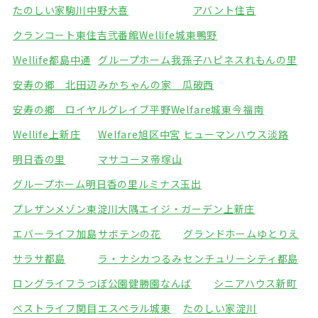
たのしい家駒川中野
大喜
アバント住吉
クランコート東住吉弐番館
Wellife城東鴨野
Wellife都島中通
グループホーム我孫子
ハピネスれもんの里
安寿の郷 北田辺
みかちゃんの家 瓜破西
安寿の郷 ロイヤルグレイブ平野
Welfare城東今福南
Wellife上新庄
Welfare旭区中宮
ヒューマンハウス淡路
明日香の里
マサコーヌ帝塚山
グループホーム明日香の里
ルミナス玉出
プレザンメゾン東淀川大隅
エイジ・ガーデン上新庄
エバーライフ加島
サボテンの花
グランドホームゆとりえ
サラサ都島
ラ・ナシカつるみ
センチュリーシティ都島
ロングライフうつぼ公園
健勝園なんば
シニアハウス新町
ベストライフ関目
エスペラル城東
たのしい家淀川