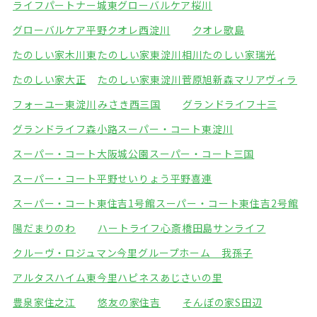
ライフパートナー城東
グローバルケア桜川
グローバルケア平野
クオレ西淀川
クオレ歌島
たのしい家木川東
たのしい家東淀川相川
たのしい家瑞光
たのしい家大正
たのしい家東淀川菅原
旭新森マリアヴィラ
フォーユー東淀川
みさき西三国
グランドライフ十三
グランドライフ森小路
スーパー・コート東淀川
スーパー・コート大阪城公園
スーパー・コート三国
スーパー・コート平野
せいりょう平野喜連
スーパー・コート東住吉1号館
スーパー・コート東住吉2号館
陽だまりのわ
ハートライフ心斎橋
田島サンライフ
クルーヴ・ロジュマン今里
グループホーム 我孫子
アルタスハイム東今里
ハピネスあじさいの里
豊泉家住之江
悠友の家住吉
そんぽの家S田辺