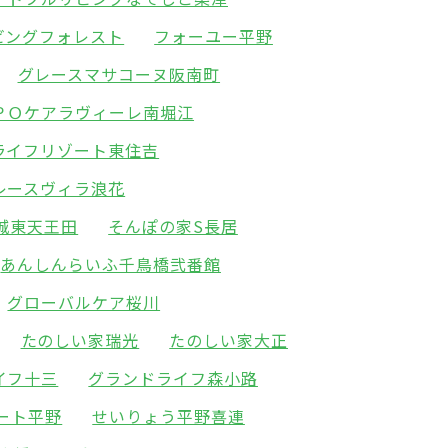
ビングフォレスト
フォーユー平野
グレースマサコーヌ阪南町
ＰＯケアラヴィーレ南堀江
ライフリゾート東住吉
レースヴィラ浪花
城東天王田
そんぽの家S長居
あんしんらいふ千鳥橋弐番館
グローバルケア桜川
たのしい家瑞光
たのしい家大正
イフ十三
グランドライフ森小路
ート平野
せいりょう平野喜連