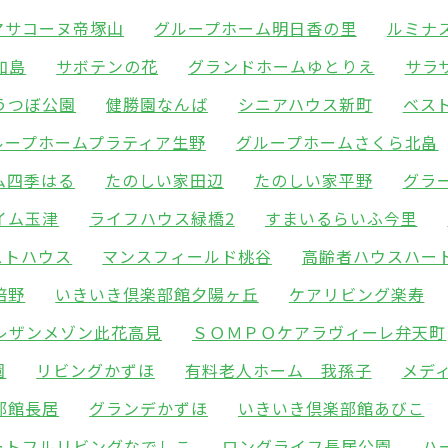
マサコーヌ帝塚山
グループホーム明日香の里
ルミナ
加島
サボテンの花
グランドホームゆとりえ
サラ
うつぼ公園
健勝園なんば
シニアハウス新町
ベス
ループホームプラティア生野
グループホームさくら北畠
ム四季はる
たのしい家田辺
たのしい家平野
グラ
イム玉津
ライフハウス緑橋2
すまいるらいふ今里
ストハウス
マンスフィールド桃谷
高齢者ハウスハー
倍野
いきいき倶楽部館夕陽ヶ丘
ケアリビング楽寿
レザンメゾン此花高見
ＳＯＭＰＯケアラヴィーレ弁天町
園
リビングかずほ
有料老人ホーム 我孫子
メデ
部館長居
グランデかずほ
いきいき倶楽部館あびこ
ートフルリビングなでしこ
ロングライフ長居公園
ハ