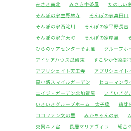
みさき巽北
みさき中茶屋
たのしい
そんぽの家生野林寺
そんぽの家真田山
そんぽの家西淀川
そんぽの家平野長吉
そんぽの家弁天町
そんぽの家岸里
ひらのケアセンターそよ風
グループホ
アイケアハウス瓜破東
すこやか倶楽部
アプリシェイト天王寺
アプリシェイト
森小路スマイルガーデン
ヒューマンラ
エイジ・ガーデン北加賀屋
いきいきグ
いきいきグループホーム 太子橋
萌芽
ココファン文の里
みかちゃんの家
交欒森ノ宮
長居マリアヴィラ
総合