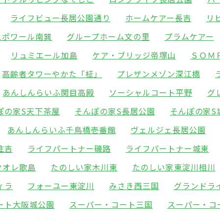
ライフビュー長居公園通り
ホームケアー長吉
リ
スポワール南巽
グループホーム文の里
プラムケアー
リュミエール加島
ケア・ブリッジ帝塚山
ＳＯＭ
高齢者タワーやかた「柾」
プレザンメゾン深江橋
あんしんらいふ関目高殿
ソーシャルコート平野
グ
ぽの家S天下茶屋
そんぽの家S長居公園
そんぽの家S
あんしんらいふ千鳥橋壱番館
ヴェルジェ長居公園
住吉
ライフパートナー磯路
ライフパートナー城東
クオレ歌島
たのしい家木川東
たのしい家東淀川相川
ィラ
フォーユー東淀川
みさき西三国
グランドラ
ート大阪城公園
スーパー・コート三国
スーパー・コ