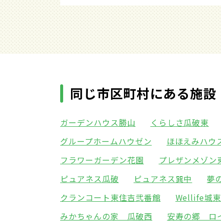
同じ市区町村にある施設
ガーデンハウス勝山
くらしさ瓜破東
グループホームハウゼン
ほほえみハウ
フラワーガーデン花園
プレザンメゾン
ピュアネス瓜破
ピュアネス巽中
夢
クランコート東住吉弐番館
Wellife城
みかちゃんの家 瓜破西
安寿の郷 ロ