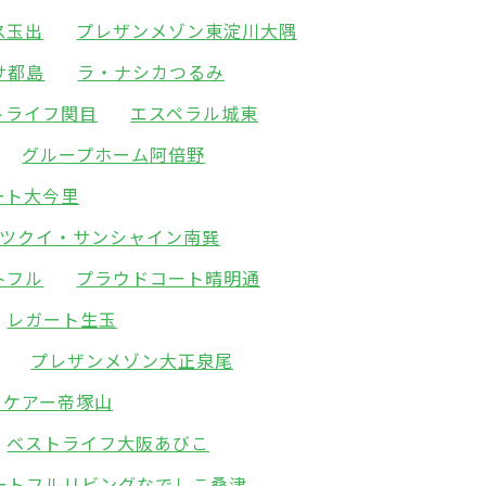
ス玉出
プレザンメゾン東淀川大隅
サ都島
ラ・ナシカつるみ
トライフ関目
エスペラル城東
グループホーム阿倍野
ート大今里
ツクイ・サンシャイン南巽
トフル
プラウドコート晴明通
レガート生玉
プレザンメゾン大正泉尾
ィケアー帝塚山
ベストライフ大阪あびこ
ートフルリビングなでしこ桑津