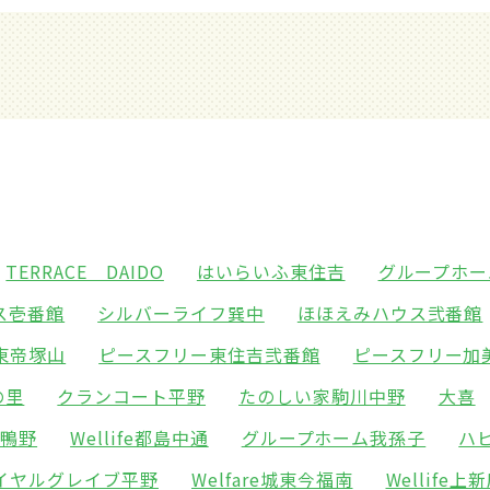
TERRACE DAIDO
はいらいふ東住吉
グループホー
ス壱番館
シルバーライフ巽中
ほほえみハウス弐番館
東帝塚山
ピースフリー東住吉弐番館
ピースフリー加
の里
クランコート平野
たのしい家駒川中野
大喜
東鴨野
Wellife都島中通
グループホーム我孫子
ハ
イヤルグレイブ平野
Welfare城東今福南
Wellife上