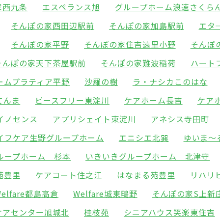
家西九条
エスペランス旭
グループホーム浪速さくら
そんぽの家西田辺駅前
そんぽの家加島駅前
エタ
そんぽの家平野
そんぽの家住吉遠里小野
そんぽ
そんぽの家天下茶屋駅前
そんぽの家難波稲荷
ハート
ームプラティア平野
沙羅の樹
ラ・ナシカこのはな
てんま
ピースフリー東淀川
ケアホーム長吉
ケア
イノセンス
アプリシェイト東淀川
アネシス寺田町
イフケア生野グループホーム
エニシエ北巽
ゆいま～
ループホーム 杉本
いきいきグループホーム 北津守
苑豊里
ケアコート住之江
はなまる苑豊里
リハリ
Welfare都島高倉
Welfare城東鴫野
そんぽの家S上新
ケアセンター旭城北
桂枝苑
シニアハウス笑楽東住吉