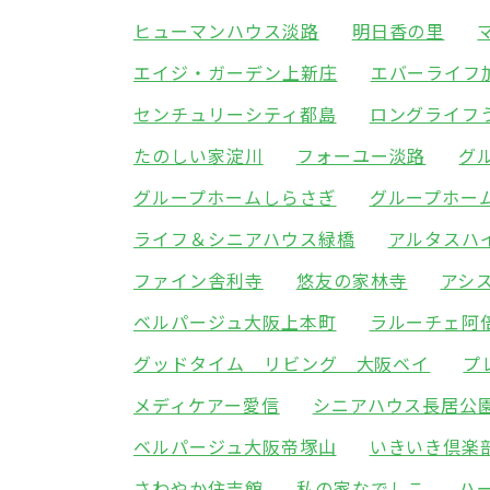
ヒューマンハウス淡路
明日香の里
エイジ・ガーデン上新庄
エバーライフ
センチュリーシティ都島
ロングライフ
たのしい家淀川
フォーユー淡路
グ
グループホームしらさぎ
グループホー
ライフ＆シニアハウス緑橋
アルタスハ
ファイン舎利寺
悠友の家林寺
アシ
ベルパージュ大阪上本町
ラルーチェ阿
グッドタイム リビング 大阪ベイ
プ
メディケアー愛信
シニアハウス長居公
ベルパージュ大阪帝塚山
いきいき倶楽
さわやか住吉館
私の家なでしこ
ハ