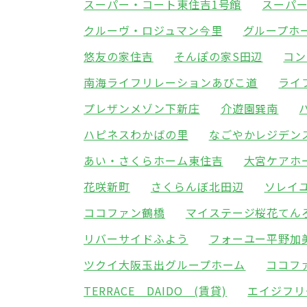
スーパー・コート東住吉1号館
スーパ
クルーヴ・ロジュマン今里
グループホ
悠友の家住吉
そんぽの家S田辺
コン
南海ライフリレーションあびこ道
ライ
プレザンメゾン下新庄
介遊園巽南
ハピネスわかばの里
なごやかレジデン
あい・さくらホーム東住吉
大宮ケアホ
花咲新町
さくらんぼ北田辺
ソレイ
ココファン鶴橋
マイステージ桜花てん
リバーサイドふよう
フォーユー平野加
ツクイ大阪玉出グループホーム
ココフ
TERRACE DAIDO (賃貸)
エイジフリ