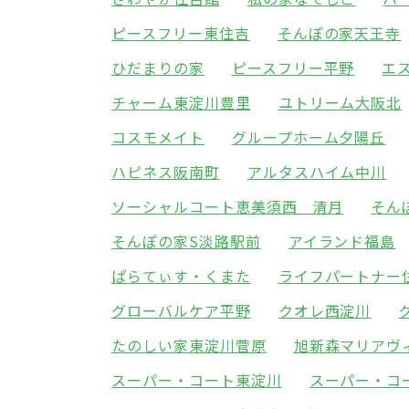
ピースフリー東住吉
そんぽの家天王寺
ひだまりの家
ピースフリー平野
エ
チャーム東淀川豊里
ユトリーム大阪北
コスモメイト
グループホーム夕陽丘
ハピネス阪南町
アルタスハイム中川
ソーシャルコート恵美須西 清月
そん
そんぽの家S淡路駅前
アイランド福島
ぱらてぃす・くまた
ライフパートナー
グローバルケア平野
クオレ西淀川
たのしい家東淀川菅原
旭新森マリアヴ
スーパー・コート東淀川
スーパー・コ