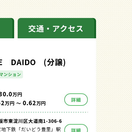
交通・アクセス
E DAIDO (分譲)
マンション
30.0
万円
詳細
62
0.62
万円 ～
万円
市東淀川区大道南1-306-6
営地下鉄「だいどう豊里」駅
詳細