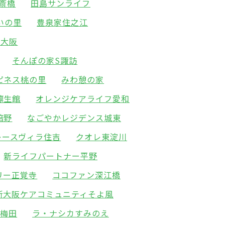
斎橋
田島サンライフ
いの里
豊泉家住之江
新大阪
そんぽの家S諏訪
ピネス桃の里
みわ憩の家
凛生館
オレンジケアライフ愛和
倍野
なごやかレジデンス城東
レースヴィラ住吉
クオレ東淀川
新ライフパートナー平野
リー正覚寺
ココファン深江橋
新大阪ケアコミュニティそよ風
北梅田
ラ・ナシカすみのえ