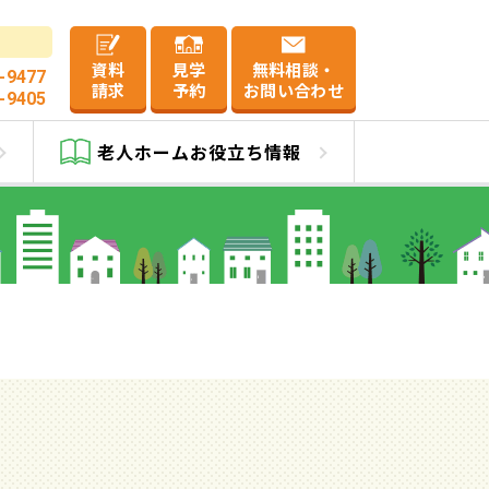
資料
見学
無料相談・
-9477
請求
予約
お問い合わせ
-9405
分譲)
老人ホーム
お役立ち情報