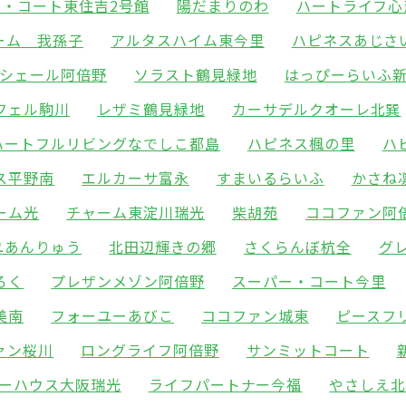
ー・コート東住吉2号館
陽だまりのわ
ハートライフ心
ーム 我孫子
アルタスハイム東今里
ハピネスあじさ
シェール阿倍野
ソラスト鶴見緑地
はっぴーらいふ
フェル駒川
レザミ鶴見緑地
カーサデルクオーレ北巽
ハートフルリビングなでしこ都島
ハピネス楓の里
ハ
ス平野南
エルカーサ富永
すまいるらいふ
かさね
ーム光
チャーム東淀川瑞光
柴胡苑
ココファン阿
ユあんりゅう
北田辺輝きの郷
さくらんぼ杭全
グ
ろく
プレザンメゾン阿倍野
スーパー・コート今里
美南
フォーユーあびこ
ココファン城東
ピースフ
ァン桜川
ロングライフ阿倍野
サンミットコート
ーハウス大阪瑞光
ライフパートナー今福
やさしえ