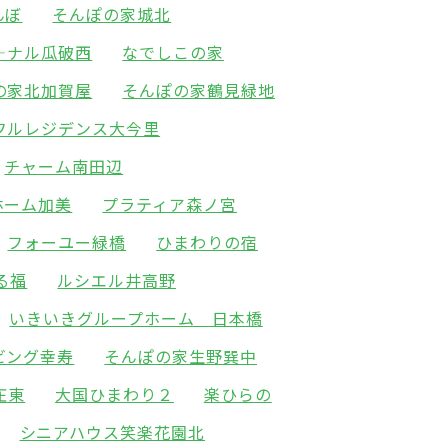
んぼ
そんぽの家城北
―ナル瓜破西
なでしこの家
の家北加賀屋
そんぽの家鶴見緑地
フルレジデンス大今里
チャーム南田辺
ホーム加美
プラティア森ノ宮
フォーユー緑橋
ひまわりの宿
る福
ルシエル井高野
いきいきグループホーム 日本橋
ビング幸寿
そんぽの家生野巽中
庄東
大国ひまわり２
楽ひらの
シニアハウス笑楽花園北