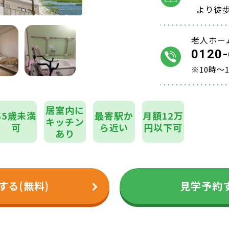
より徒
老人ホー
0120-
※10時～
居室内に
65歳未満
最寄駅か
月額12万
キッチン
可
ら近い
円以下可
あり
する(無料)
見学予約す