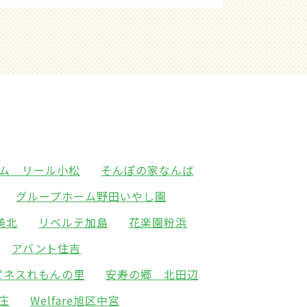
ム リール小松
そんぽの家なんば
グループホーム野田いやし園
美北
リベルテ加島
花楽園粉浜
アバント住吉
ピネスれもんの里
安寿の郷 北田辺
新庄
Welfare旭区中宮