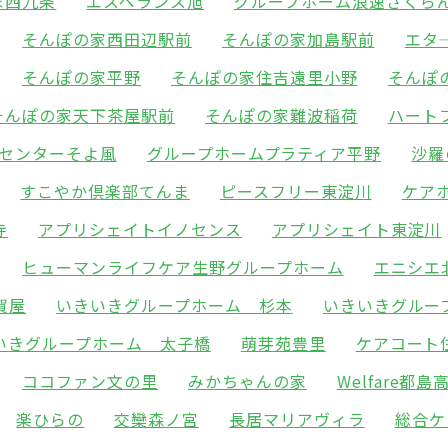
家西九条
エスペランス旭
グループホーム浪速さくら
そんぽの家西田辺駅前
そんぽの家加島駅前
エタ
そんぽの家平野
そんぽの家住吉遠里小野
そんぽ
そんぽの家天下茶屋駅前
そんぽの家難波稲荷
ハート
センターそよ風
グループホームプラティア平野
沙羅
すこやか倶楽部てんま
ピースフリー東淀川
ケア
寺
アプリシェイトイノセンス
アプリシェイト東淀川
ヒューマンライフケア生野グループホーム
エニシエ
賀屋
いきいきグループホーム 杉本
いきいきグルー
いきグループホーム 太子橋
萌芽苑豊里
ケアコート
ココファン文の里
みかちゃんの家
Welfare都島
楽ひらの
交欒森ノ宮
長居マリアヴィラ
総合ケ