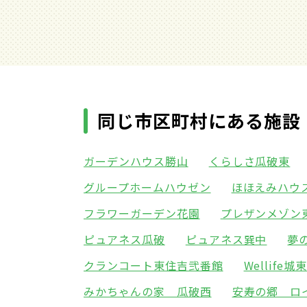
同じ市区町村にある施設
ガーデンハウス勝山
くらしさ瓜破東
グループホームハウゼン
ほほえみハウ
フラワーガーデン花園
プレザンメゾン
ピュアネス瓜破
ピュアネス巽中
夢
クランコート東住吉弐番館
Wellife城
みかちゃんの家 瓜破西
安寿の郷 ロ