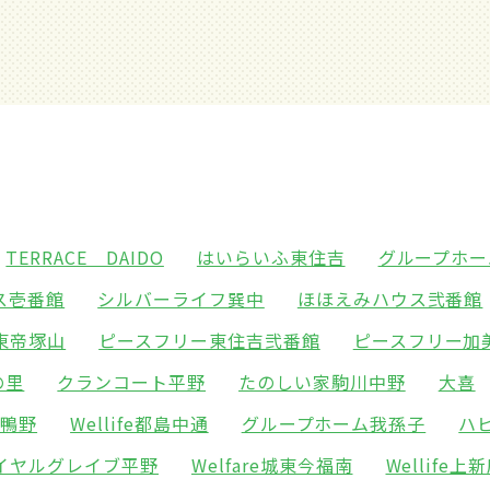
TERRACE DAIDO
はいらいふ東住吉
グループホー
ス壱番館
シルバーライフ巽中
ほほえみハウス弐番館
東帝塚山
ピースフリー東住吉弐番館
ピースフリー加
の里
クランコート平野
たのしい家駒川中野
大喜
東鴨野
Wellife都島中通
グループホーム我孫子
ハ
イヤルグレイブ平野
Welfare城東今福南
Wellife上