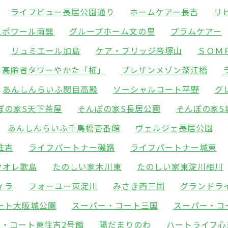
ライフビュー長居公園通り
ホームケアー長吉
リ
スポワール南巽
グループホーム文の里
プラムケアー
リュミエール加島
ケア・ブリッジ帝塚山
ＳＯＭ
高齢者タワーやかた「柾」
プレザンメゾン深江橋
あんしんらいふ関目高殿
ソーシャルコート平野
グ
ぽの家S天下茶屋
そんぽの家S長居公園
そんぽの家S
あんしんらいふ千鳥橋壱番館
ヴェルジェ長居公園
住吉
ライフパートナー磯路
ライフパートナー城東
クオレ歌島
たのしい家木川東
たのしい家東淀川相川
ィラ
フォーユー東淀川
みさき西三国
グランドラ
ート大阪城公園
スーパー・コート三国
スーパー・コ
ー・コート東住吉2号館
陽だまりのわ
ハートライフ心