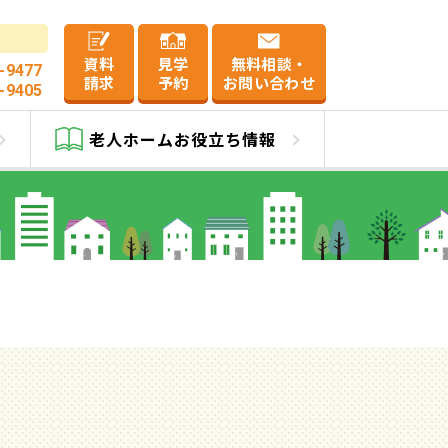
資料
見学
無料相談・
-9477
請求
予約
お問い合わせ
-9405
野
老人ホーム
お役立ち情報