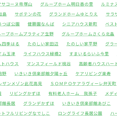
マサコーヌ帝塚山
グループホーム明日香の里
ルミナ
加島
サボテンの花
グランドホームゆとりえ
サラ
うつぼ公園
健勝園なんば
シニアハウス新町
ベス
ループホームプラティア生野
グループホームさくら北畠
ム四季はる
たのしい家田辺
たのしい家平野
グラ
イム玉津
ライフハウス緑橋2
すまいるらいふ今里
ストハウス
マンスフィールド桃谷
高齢者ハウスハー
倍野
いきいき倶楽部館夕陽ヶ丘
ケアリビング楽寿
レザンメゾン此花高見
ＳＯＭＰＯケアラヴィーレ弁天町
園
リビングかずほ
有料老人ホーム 我孫子
メデ
部館長居
グランデかずほ
いきいき倶楽部館あびこ
ートフルリビングなでしこ
ロングライフ長居公園
ハ