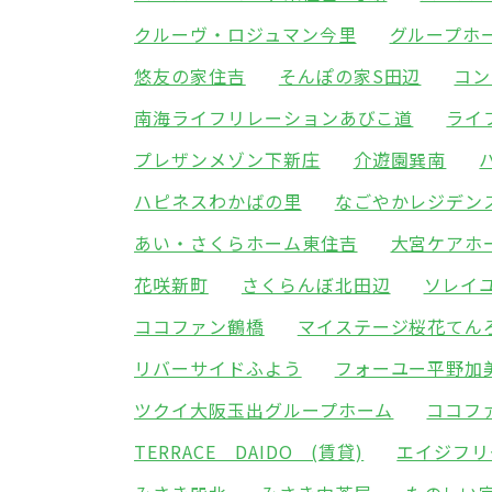
クルーヴ・ロジュマン今里
グループホ
悠友の家住吉
そんぽの家S田辺
コン
南海ライフリレーションあびこ道
ライ
プレザンメゾン下新庄
介遊園巽南
ハピネスわかばの里
なごやかレジデン
あい・さくらホーム東住吉
大宮ケアホ
花咲新町
さくらんぼ北田辺
ソレイ
ココファン鶴橋
マイステージ桜花てん
リバーサイドふよう
フォーユー平野加
ツクイ大阪玉出グループホーム
ココフ
TERRACE DAIDO (賃貸)
エイジフリ