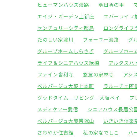
ヒューマンハウス淡路
明日香の里
エイジ・ガーデン上新庄
エバーライフ
センチュリーシティ都島
ロングライフ
たのしい家淀川
フォーユー淡路
グ
グループホームしらさぎ
グループホー
ライフ＆シニアハウス緑橋
アルタスハ
ファイン舎利寺
悠友の家林寺
アシ
ベルパージュ大阪上本町
ラルーチェ阿
グッドタイム リビング 大阪ベイ
プ
メディケアー愛信
シニアハウス長居公
ベルパージュ大阪帝塚山
いきいき倶楽
さわやか住吉館
私の家なでしこ
ハ