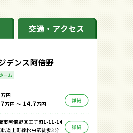
交通・アクセス
ジデンス阿倍野
ホーム
0
万円
詳細
.7
14.7
万円 ～
万円
市阿倍野区王子町1-11-14
詳細
気軌道上町線松虫駅徒歩3分