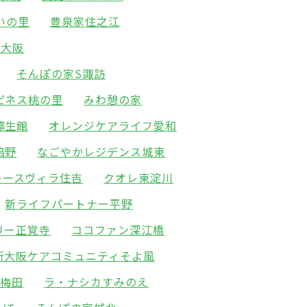
いの里
豊泉家住之江
新大阪
そんぽの家S諏訪
ピネス桃の里
みわ憩の家
凛生館
オレンジケアライフ愛和
倍野
なごやかレジデンス城東
レースヴィラ住吉
クオレ東淀川
新ライフパートナー平野
リー正覚寺
ココファン深江橋
新大阪ケアコミュニティそよ風
北梅田
ラ・ナシカすみのえ