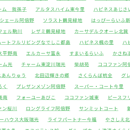
ーム 我孫子
アルタスハイム東今里
ハピネスあじさ
シェール阿倍野
ソラスト鶴見緑地
はっぴーらいふ
フェル駒川
レザミ鶴見緑地
カーサデルクオーレ北巽
ハートフルリビングなでしこ都島
ハピネス楓の里
ハ
ス平野南
エルカーサ富永
すまいるらいふ
かさね
ーム光
チャーム東淀川瑞光
柴胡苑
ココファン阿
ユあんりゅう
北田辺輝きの郷
さくらんぼ杭全
グ
ろく
プレザンメゾン阿倍野
スーパー・コート今里
美南
フォーユーあびこ
ココファン城東
ピースフ
ァン桜川
ロングライフ阿倍野
サンミットコート
ーハウス大阪瑞光
ライフパートナー今福
やさしえ