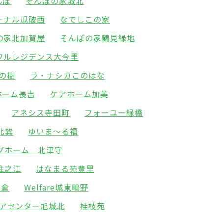
んぼ
そんぽの家城北
―ナル瓜破西
なでしこの家
の家北加賀屋
そんぽの家鶴見緑地
フルレジデンス大今里
の樹
ラ・ナシカこのはな
ホーム長吉
ケアホーム加美
アネシス寺田町
フォーユー緑橋
北巽
ゆいま～る福
プホーム 北津守
住之江
はなまる苑豊里
高倉
Welfare城東鴫野
アセンター旭城北
桂枝苑