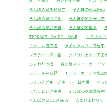
みさき巽北
みさき中茶屋
たのしい
そんぽの家生野林寺
そんぽの家真田山
そんぽの家西淀川
そんぽの家平野長吉
そんぽの家弁天町
そんぽの家岸里
TERRACE DAIDO (分譲)
ひらのケア
チャーム南田辺
アイケアハウス瓜破東
プラティア森ノ宮
アプリシェイト天王
ひまわりの宿
森小路スマイルガーデン
ルシエル井高野
エイジ・ガーデン北加
いきいきグループホーム 日本橋
いき
リハリビング幸寿
そんぽの家生野巽中
そんぽの家S上新庄東
大国ひまわり２