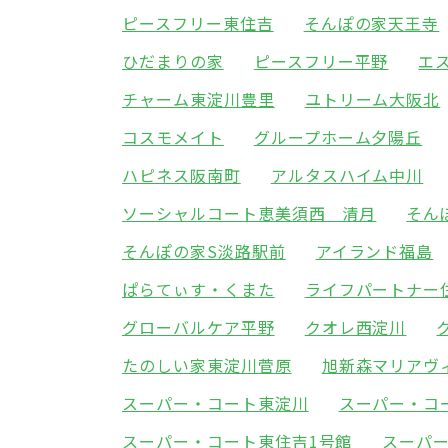
ピースフリー東住吉
そんぽの家天王寺
ひだまりの家
ピースフリー平野
エ
チャーム東淀川豊里
ユトリーム大阪北
コスモメイト
グループホーム夕陽丘
ハピネス阪南町
アルタスハイム中川
ソーシャルコート恵美須西 清月
そん
そんぽの家S淡路駅前
アイランド福島
ぱらてぃす・くまた
ライフパートナー
グローバルケア平野
クオレ西淀川
たのしい家東淀川菅原
旭新森マリアヴ
スーパー・コート東淀川
スーパー・コ
スーパー・コート東住吉1号館
スーパ