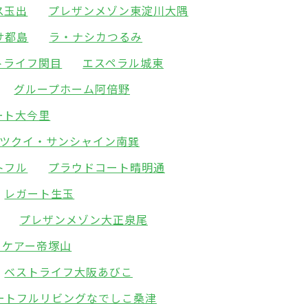
ス玉出
プレザンメゾン東淀川大隅
サ都島
ラ・ナシカつるみ
トライフ関目
エスペラル城東
グループホーム阿倍野
ート大今里
ツクイ・サンシャイン南巽
トフル
プラウドコート晴明通
レガート生玉
プレザンメゾン大正泉尾
ィケアー帝塚山
ベストライフ大阪あびこ
ートフルリビングなでしこ桑津