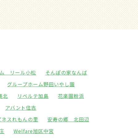
ム リール小松
そんぽの家なんば
グループホーム野田いやし園
美北
リベルテ加島
花楽園粉浜
アバント住吉
ピネスれもんの里
安寿の郷 北田辺
新庄
Welfare旭区中宮