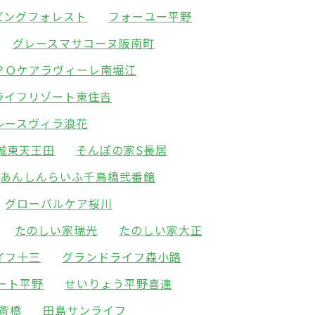
ビングフォレスト
フォーユー平野
グレースマサコーヌ阪南町
ＰＯケアラヴィーレ南堀江
ライフリゾート東住吉
レースヴィラ浪花
城東天王田
そんぽの家S長居
あんしんらいふ千鳥橋弐番館
グローバルケア桜川
たのしい家瑞光
たのしい家大正
イフ十三
グランドライフ森小路
ート平野
せいりょう平野喜連
斎橋
田島サンライフ