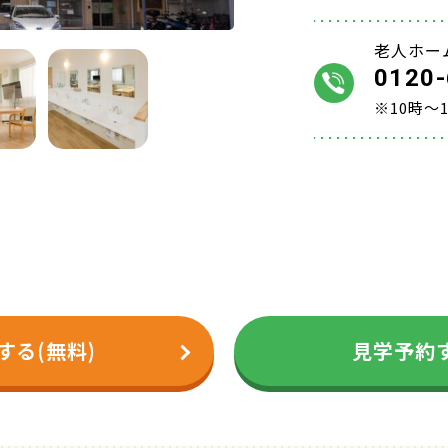
老人ホー
0120-
※10時～
する(無料)
見学予約す