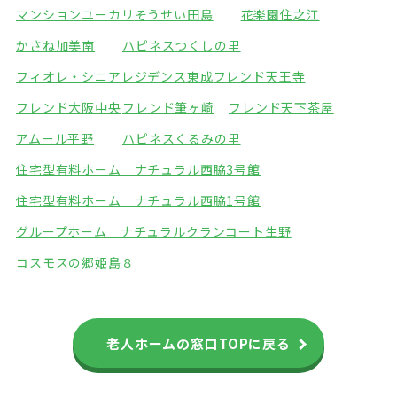
マンションユーカリ
そうせい田島
花楽園住之江
かさね加美南
ハピネスつくしの里
フィオレ・シニアレジデンス東成
フレンド天王寺
フレンド大阪中央
フレンド筆ヶ崎
フレンド天下茶屋
アムール平野
ハピネスくるみの里
住宅型有料ホーム ナチュラル西脇3号館
住宅型有料ホーム ナチュラル西脇1号館
グループホーム ナチュラル
クランコート生野
コスモスの郷姫島８
老人ホームの窓口TOPに戻る