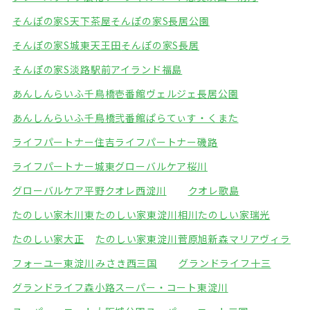
そんぽの家S天下茶屋
そんぽの家S長居公園
そんぽの家S城東天王田
そんぽの家S長居
そんぽの家S淡路駅前
アイランド福島
あんしんらいふ千鳥橋壱番館
ヴェルジェ長居公園
あんしんらいふ千鳥橋弐番館
ぱらてぃす・くまた
ライフパートナー住吉
ライフパートナー磯路
ライフパートナー城東
グローバルケア桜川
グローバルケア平野
クオレ西淀川
クオレ歌島
たのしい家木川東
たのしい家東淀川相川
たのしい家瑞光
たのしい家大正
たのしい家東淀川菅原
旭新森マリアヴィラ
フォーユー東淀川
みさき西三国
グランドライフ十三
グランドライフ森小路
スーパー・コート東淀川