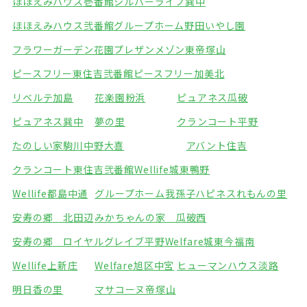
ほほえみハウス壱番館
シルバーライフ巽中
ほほえみハウス弐番館
グループホーム野田いやし園
フラワーガーデン花園
プレザンメゾン東帝塚山
ピースフリー東住吉弐番館
ピースフリー加美北
リベルテ加島
花楽園粉浜
ピュアネス瓜破
ピュアネス巽中
夢の里
クランコート平野
たのしい家駒川中野
大喜
アバント住吉
クランコート東住吉弐番館
Wellife城東鴨野
Wellife都島中通
グループホーム我孫子
ハピネスれもんの里
安寿の郷 北田辺
みかちゃんの家 瓜破西
安寿の郷 ロイヤルグレイブ平野
Welfare城東今福南
Wellife上新庄
Welfare旭区中宮
ヒューマンハウス淡路
明日香の里
マサコーヌ帝塚山