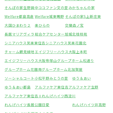
そんぽの家生野巽中
ココファン文の里
みかちゃんの家
Welfare都島高倉
Welfare城東鴫野
そんぽの家S上新庄東
大国ひまわり２
楽ひらの
交欒森ノ宮
長居マリアヴィラ
総合ケアセンター旭城北
桂枝苑
シニアハウス笑楽東住吉
シニアハウス笑楽花園北
チャーム鶴見緑地
エイジフリーハウス大阪上本町
エイジフリーハウス大阪帝塚山
グループホーム松通り
グループホーム花園南
グループホーム北加賀屋
ソーシャルコート小松
平野みとうの里
ゆう＆あい
ゆう＆あい都島
アルファケア東住吉
アルファケア生野
アルファケア東住吉Ⅱ
れんげハイツ西淀川
れんげハイツ長居公園
日愛
れんげハイツ井高野