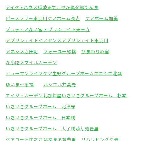
アイケアハウス瓜破東
すこやか倶楽部てんま
ピースフリー東淀川
ケアホーム長吉
ケアホーム加美
プラティア森ノ宮
アプリシェイト天王寺
アプリシェイトイノセンス
アプリシェイト東淀川
アネシス寺田町
フォーユー緑橋
ひまわりの宿
森小路スマイルガーデン
ヒューマンライフケア生野グループホーム
エニシエ北巽
ゆいま～る福
ルシエル井高野
エイジ・ガーデン北加賀屋
いきいきグループホーム 杉本
いきいきグループホーム 北津守
いきいきグループホーム 日本橋
いきいきグループホーム 太子橋
萌芽苑豊里
ケアコート住之江
はなまる苑豊里
リハリビング幸寿