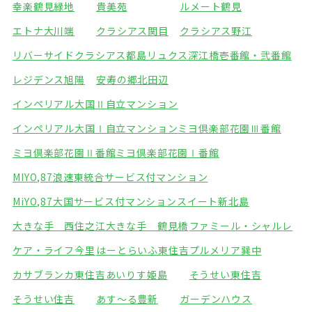
幸楽鶴見緑地
貴美苑
ルメート鶴見
エトナ大川端
クラシアス関目
クラシアス野江
リバーサイドクラシアス都島
リュクス深江橋壱番館・弐番館
レジデンス旭陽
安寿の郷北田辺
インペリアル大国Ⅱ自立マンション
インペリアル大国Ⅰ自立マンション
ミヨ倶楽部花園Ⅲ番館
ミヨ倶楽部花園Ⅱ番館
ミヨ倶楽部花園Ⅰ番館
MIYO,87浪速東統合サービス付マンション
MiYO,87大国サービス付マンション
スイート新北島
大きな手 西住之江
大きな手 鶴見橋
ファミール・シャルレ
ケア・ライフ今里
はーとらいふ東住吉
プルメリア巽中
カサブランカ東住吉
あいりす姫島
そうせい東住吉
そうせい住吉
あす～る豊新
ガーデンハウス