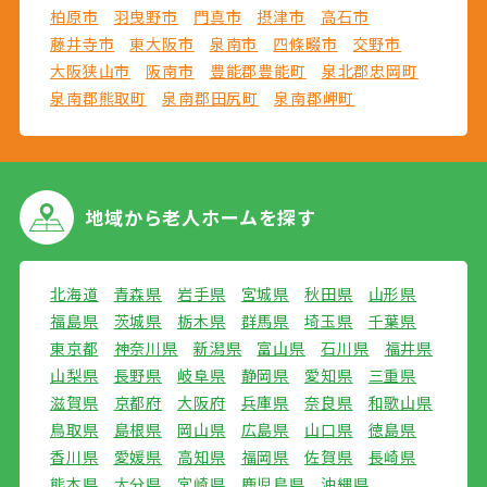
柏原市
羽曳野市
門真市
摂津市
高石市
藤井寺市
東大阪市
泉南市
四條畷市
交野市
大阪狭山市
阪南市
豊能郡豊能町
泉北郡忠岡町
泉南郡熊取町
泉南郡田尻町
泉南郡岬町
地域から
老人ホームを探す
北海道
青森県
岩手県
宮城県
秋田県
山形県
福島県
茨城県
栃木県
群馬県
埼玉県
千葉県
東京都
神奈川県
新潟県
富山県
石川県
福井県
山梨県
長野県
岐阜県
静岡県
愛知県
三重県
滋賀県
京都府
大阪府
兵庫県
奈良県
和歌山県
鳥取県
島根県
岡山県
広島県
山口県
徳島県
香川県
愛媛県
高知県
福岡県
佐賀県
長崎県
熊本県
大分県
宮崎県
鹿児島県
沖縄県