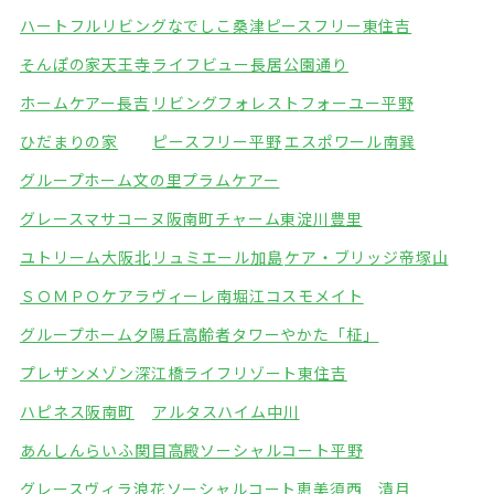
ハートフルリビングなでしこ桑津
ピースフリー東住吉
そんぽの家天王寺
ライフビュー長居公園通り
ホームケアー長吉
リビングフォレスト
フォーユー平野
ひだまりの家
ピースフリー平野
エスポワール南巽
グループホーム文の里
プラムケアー
グレースマサコーヌ阪南町
チャーム東淀川豊里
ユトリーム大阪北
リュミエール加島
ケア・ブリッジ帝塚山
ＳＯＭＰＯケアラヴィーレ南堀江
コスモメイト
グループホーム夕陽丘
高齢者タワーやかた「柾」
プレザンメゾン深江橋
ライフリゾート東住吉
ハピネス阪南町
アルタスハイム中川
あんしんらいふ関目高殿
ソーシャルコート平野
グレースヴィラ浪花
ソーシャルコート恵美須西 清月