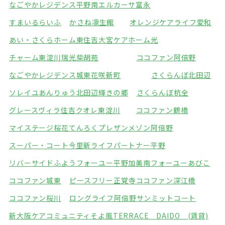
なごやかレジデンス平野南
エルカーサ富永
すまいるらいふ
かさね凛生館
オレンジケアライフ愛和
あい・さくらホーム東住吉
大宮ケアホーム光
チャーム東淀川瑞光
柴胡苑
ココファン阿倍野
なごやかレジデンス城東
花咲新町
さくらんぼ北田辺
ソレイユあんりゅう
北田辺輝きの郷
さくらんぼ杭全
グレースヴィラ住吉
クオレ東淀川
ココファン鶴橋
マイステージ桜花てんろく
プレザンメゾン阿倍野
スーパー・コート今里
新ライフパートナー平野
リバーサイドふよう
フォーユー平野加美南
フォーユーあびこ
ココファン城東
ピースフリー正覚寺
ココファン深江橋
ココファン桜川
ロングライフ阿倍野
サンミットコート
新大阪ケアコミュニティそよ風
TERRACE DAIDO (賃貸)