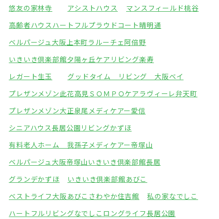
悠友の家林寺
アシストハウス
マンスフィールド桃谷
高齢者ハウスハートフル
プラウドコート晴明通
ベルパージュ大阪上本町
ラルーチェ阿倍野
いきいき倶楽部館夕陽ヶ丘
ケアリビング楽寿
レガート生玉
グッドタイム リビング 大阪ベイ
プレザンメゾン此花高見
ＳＯＭＰＯケアラヴィーレ弁天町
プレザンメゾン大正泉尾
メディケアー愛信
シニアハウス長居公園
リビングかずほ
有料老人ホーム 我孫子
メディケアー帝塚山
ベルパージュ大阪帝塚山
いきいき倶楽部館長居
グランデかずほ
いきいき倶楽部館あびこ
ベストライフ大阪あびこ
さわやか住吉館
私の家なでしこ
ハートフルリビングなでしこ
ロングライフ長居公園