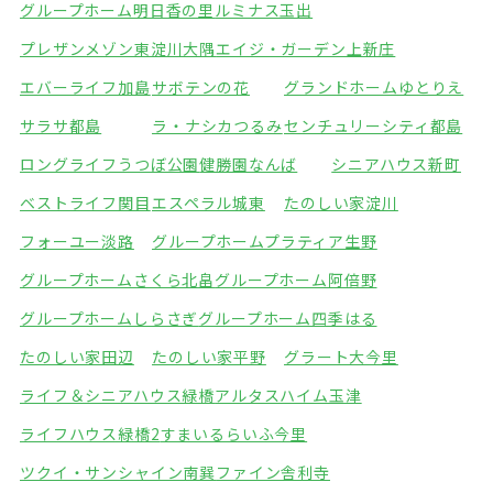
グループホーム明日香の里
ルミナス玉出
プレザンメゾン東淀川大隅
エイジ・ガーデン上新庄
エバーライフ加島
サボテンの花
グランドホームゆとりえ
サラサ都島
ラ・ナシカつるみ
センチュリーシティ都島
ロングライフうつぼ公園
健勝園なんば
シニアハウス新町
ベストライフ関目
エスペラル城東
たのしい家淀川
フォーユー淡路
グループホームプラティア生野
グループホームさくら北畠
グループホーム阿倍野
グループホームしらさぎ
グループホーム四季はる
たのしい家田辺
たのしい家平野
グラート大今里
ライフ＆シニアハウス緑橋
アルタスハイム玉津
ライフハウス緑橋2
すまいるらいふ今里
ツクイ・サンシャイン南巽
ファイン舎利寺