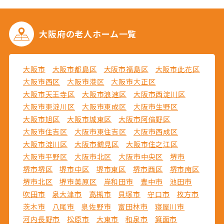
大阪府の
老人ホーム一覧
大阪市
大阪市都島区
大阪市福島区
大阪市此花区
大阪市西区
大阪市港区
大阪市大正区
大阪市天王寺区
大阪市浪速区
大阪市西淀川区
大阪市東淀川区
大阪市東成区
大阪市生野区
大阪市旭区
大阪市城東区
大阪市阿倍野区
大阪市住吉区
大阪市東住吉区
大阪市西成区
大阪市淀川区
大阪市鶴見区
大阪市住之江区
大阪市平野区
大阪市北区
大阪市中央区
堺市
堺市堺区
堺市中区
堺市東区
堺市西区
堺市南区
堺市北区
堺市美原区
岸和田市
豊中市
池田市
吹田市
泉大津市
高槻市
貝塚市
守口市
枚方市
茨木市
八尾市
泉佐野市
富田林市
寝屋川市
河内長野市
松原市
大東市
和泉市
箕面市