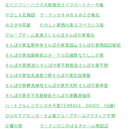
エイジフリーハウス大阪瑞光
ライフパートナー今福
やさしえ北梅田
ラ・ナシカすみのえ
みさき巽北
みさき中茶屋
たのしい家西九条
エスペランス旭
グループホーム浪速さくらんぼ
そんぽの家城北
そんぽの家生野林寺
そんぽの家真田山
そんぽの家西田辺駅前
そんぽの家加島駅前
エタ―ナル瓜破西
なでしこの家
そんぽの家西淀川
そんぽの家平野長吉
そんぽの家平野
そんぽの家住吉遠里小野
そんぽの家北加賀屋
そんぽの家鶴見緑地
そんぽの家弁天町
そんぽの家岸里
そんぽの家天下茶屋駅前
そんぽの家難波稲荷
ハートフルレジデンス大今里
TERRACE DAIDO (分譲)
ひらのケアセンターそよ風
グループホームプラティア平野
沙羅の樹
ラ・ナシカこのはな
チャーム南田辺