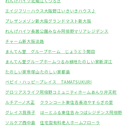
れんげハイツ北堀江
くつろぎ
エイジフリーハウス大阪野江
いきいきハウス♪
プレザンメゾン新大阪
グランドマスト新大阪
れんげハイツ長居公園みなみ
阿倍野マリアレジデンス
チャーム新大阪淡路
まんてん堂 グループホーム じょうとう関目
まんてん堂グループホームつるみ緑地
たのしい家新深江
たのしい家帝塚山
たのしい家都島
ペピイ・ハッピープレイス TAMATSUKURI
グロリアスライフ阿倍野
コミュニティホームあんり弁天町
ルチアーノ大正
クランコート東住吉
長池やすらぎの里
グレイス我孫子
はーとふる東住吉
みつばレジデンス阿倍野
ソルケア西中島
住宅型有料老人ホームフローラ