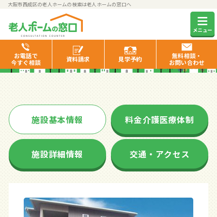
大阪市西成区の老人ホームの検索は老人ホームの窓口へ
ツクイ大阪玉出グループホーム
メニュー
お電話で
無料相談・
資料
請求
見学
予約
今すぐ相談
お問い合わせ
施設基本情報
料金介護医療体制
施設詳細情報
交通・アクセス