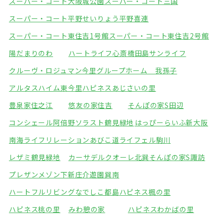
スーパー・コート大阪城公園
スーパー・コート三国
スーパー・コート平野
せいりょう平野喜連
スーパー・コート東住吉1号館
スーパー・コート東住吉2号館
陽だまりのわ
ハートライフ心斎橋
田島サンライフ
クルーヴ・ロジュマン今里
グループホーム 我孫子
アルタスハイム東今里
ハピネスあじさいの里
豊泉家住之江
悠友の家住吉
そんぽの家S田辺
コンシェール阿倍野
ソラスト鶴見緑地
はっぴーらいふ新大阪
南海ライフリレーションあびこ道
ライフェル駒川
レザミ鶴見緑地
カーサデルクオーレ北巽
そんぽの家S諏訪
プレザンメゾン下新庄
介遊園巽南
ハートフルリビングなでしこ都島
ハピネス楓の里
ハピネス桃の里
みわ憩の家
ハピネスわかばの里