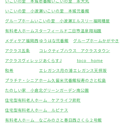
いこいの里 本城壱番館
いこいの里 永犬丸
いこいの里 小波瀬
いこいの里 本城弐番館
グループホームいこいの里 小波瀬
エルスリー福岡糟屋
有料老人ホームスターフィールド
二日市温泉翔裕園
メディケア福岡西
ゆうはな弐番館
グループホームかがやき
アクラス五条
コレクティブハウス アクラスタウン
アクラスヴィレッジ
あくらすJ
toco home
和希
エレガンス月の浦
エレガンス天拝坂
プラチナ・シニアホーム久留米弐番館
桜寿のさと松島
たのしい家 小倉北
グリーンガーデン南公園
住宅型有料老人ホーム ケアライフ昇町
住宅型有料老人ホーム ルピナス
有料老人ホーム なごみのさと春日西
さくら２号館