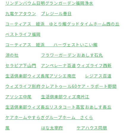
リンデンバウム日明
グランガーデン福岡浄水
九電ケアタウン
プレジール春日
コーティアス 姪浜 ゆとり館
グッドタイムホーム西の丘
ベストライフ福岡
コーティアス 姪浜 ハーヴェストいこい館
涼の杜
フラワーガーデン
おあしす石丸
セラピア下山門
アンペレーナ百道
ウィズライフ西新
生活倶楽部ウィズ長尾
アソシエ南庄
レジアス百道
ウィズライフ別府
クレアトゥール60
ケア・ラポート野間
アソシエ中尾
生活倶楽部ウィズ南片江
生活倶楽部ウィズ長丘
リスタコート高宮
おあしす長丘
ケアホームやすらぎ
グループホーム さくら
風
はな太宰府
ケアハウス同朋