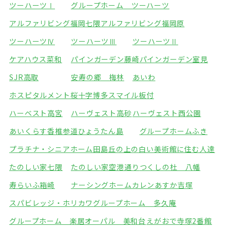
ツーハーツⅠ
グループホーム ツーハーツ
アルファリビング福岡七隈
アルファリビング福岡原
ツーハーツⅣ
ツーハーツⅢ
ツーハーツⅡ
ケアハウス菜和
パインガーデン藤崎
パインガーデン室見
SJR高取
安寿の郷 梅林
あいわ
ホスピタルメント桜十字博多
スマイル板付
ハーベスト高宮
ハーヴェスト高砂
ハーヴェスト西公園
あいくらす香椎参道
ひょうたん島
グループホームふき
プラチナ・シニアホーム田島
丘の上の白い美術館に住む人達
たのしい家七隈
たのしい家空港通り
つくしの杜 八幡
寿らいふ箱崎
ナーシングホームカレン
あすか吉塚
スパビレッジ・ホリカワ
グループホーム 多久庵
グループホーム 楽居
オーパル 美和台
えがおで寺塚2番館