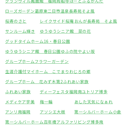
グランヴィル鳳凰館 福岡周船寺
はーとふるかんだ
ローズガーデン葛原東
二日市温泉長寿苑そよ風
桜寿のさと
レイクサイド桜庵
おんが長寿苑 そよ風
サンルーム輝き
ゆうゆうシニア館 菜の花
グッドタイムホーム16・春日公園
ゆうゆうシニア館 春日公園
ゆふの院やよい坂
グループホームフラワーガーデン
生涯介護付マイホーム こでまり
わじろの郷
グループホーム 花みず木
第2ふれあい家族
ふれあい家族
ディーフェスタ福岡南
ユトリア博多
メディケア宇美
梅一輪
あした天気になぁれ
アンリ南福岡
アソシエ大樹
第一シルバーホーム小倉
第一シルバーホーム百年橋
アルファリビング博多南