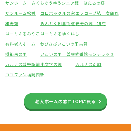
サンホーム さくら
ゆうゆうシニア館 ほたるの郷
サンルーム松栄
コロボックルの家
エフコープ結 次郎丸
和寿苑
みんとく朝倉街道
安寿の郷 別府
はーとふるみやこ
はーとふるゆくはし
有料老人ホーム わびさび
いこいの里古賀
樹都南の里
いこいの里 曽根弐番館
モンテラッセ
カルナス城野駅前
小文字の郷
カルナス別府
ココファン福岡西新
老人ホームの窓口TOPに戻る