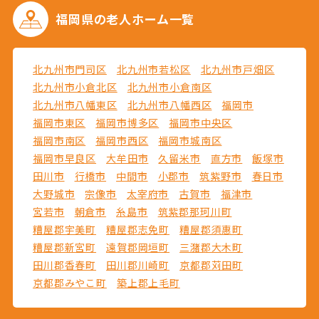
福岡県の
老人ホーム一覧
北九州市門司区
北九州市若松区
北九州市戸畑区
北九州市小倉北区
北九州市小倉南区
北九州市八幡東区
北九州市八幡西区
福岡市
福岡市東区
福岡市博多区
福岡市中央区
福岡市南区
福岡市西区
福岡市城南区
福岡市早良区
大牟田市
久留米市
直方市
飯塚市
田川市
行橋市
中間市
小郡市
筑紫野市
春日市
大野城市
宗像市
太宰府市
古賀市
福津市
宮若市
朝倉市
糸島市
筑紫郡那珂川町
糟屋郡宇美町
糟屋郡志免町
糟屋郡須惠町
糟屋郡新宮町
遠賀郡岡垣町
三潴郡大木町
田川郡香春町
田川郡川崎町
京都郡苅田町
京都郡みやこ町
築上郡上毛町