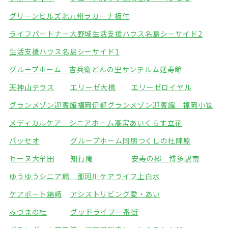
グリーンヒルズ北九州
ラガーナ板付
ライフパートナー大野城
生活支援ハウス名島シーサイド2
生活支援ハウス名島シーサイド1
グループホーム 吉兵衛どんの里
サンテルム延寿館
天神山テラス
エリーゼ大橋
エリーゼロイヤル
グランメゾン迎賓館福岡伊都
グランメゾン迎賓館 福岡小笹
メディカルケア シニアホーム高宮
あいくらす立花
パッセオ
グループホーム同朋
つくしの杜陣原
セーヌ大牟田
知行庵
安寿の郷 博多駅南
ゆうゆうシニア館 那珂川
ケアライフ上白水
ケアポート箱崎
アシストリビング愛・あい
みづまの杜
グッドライフ一番街