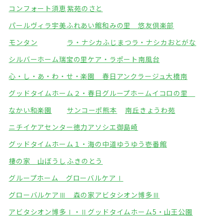
コンフォート須恵
紫苑のさと
パールヴィラ宇美ふれあい館
和みの里 悠友倶楽部
モンタン
ラ・ナシカふじまつ
ラ・ナシカおとがな
シルバーホーム瑞宝の里
ケア・ラポート南風台
心・し・あ・わ・せ・楽園 春日
アンクラージュ大橋南
グッドタイムホーム２・春日
グループホームイコロの里
なかい和楽園
サンコーポ熊本
南丘きょうわ苑
ニチイケアセンター徳力
アソシエ御島崎
グッドタイムホーム１・海の中道
ゆうゆう壱番館
棲の家 山ぼうし
ふきのとう
グループホーム グローバルケアⅠ
グローバルケアⅢ 森の家
アビタシオン博多Ⅲ
アビタシオン博多Ⅰ・Ⅱ
グッドタイムホーム5・山王公園