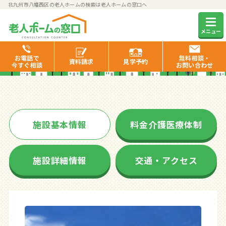
北九州市八幡西区の老人ホームの検索は老人ホームの窓口へ
グループホーム グローバルケ
メニュー
アⅡ
お電話で
無料相談・
資料
請求
見学
予約
今すぐ相談
お問い合わせ
施設基本情報
料金介護医療体制
施設詳細情報
交通・アクセス