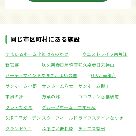
同じ市区町村にある施設
すまいるホーム小笹
はるのかぜ
ウエストライフ南片江
新宮宴
咲久楽春日須玖南
咲久楽春日天神山
ハーティマインドあまぎ
こよいの里
OPAL美和台
サンホーム小郡
サンホーム八女
サンホーム柳川
東風の郷
万葉の郷
ココファン香椎駅前
クレアたぐま
グループホーム すずらん
SJR千早ガーデン
スターフィールド
ライフステイいなつき
グランドG-1
ふるさと舞松原
ディエス有田