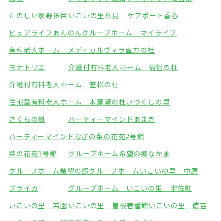
たのしい家野多目
いこいの里糸島
ケアポート香春
ピュアライフあんのん
グループホーム マイライフ
有料老人ホーム メディカルヴィラ直方の杜
モナトリエ
介護付有料老人ホーム 福智の杜
介護付有料老人ホーム 笠松の杜
住宅型有料老人ホーム 木屋瀬の杜
いつくしの里
さくらの樹
ハーティーマインドあまぎ
ハーティーマインドなぎの
菜の花苑2号館
菜の花苑1号館
グループホーム希望の郷なかま
グループホーム希望の郷
グループホームいこいの里 中原
ブライカ
グループホーム いこいの里 宇佐町
いこいの里 若園
いこいの里 曽根壱番館
いこいの里 徳吉