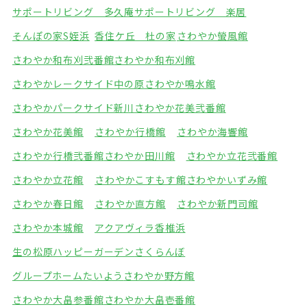
サポートリビング 多久庵
サポートリビング 楽居
そんぽの家S姪浜
香住ケ丘 杜の家
さわやか螢風館
さわやか和布刈弐番館
さわやか和布刈館
さわやかレークサイド中の原
さわやか鳴水館
さわやかパークサイド新川
さわやか花美弐番館
さわやか花美館
さわやか行橋館
さわやか海響館
さわやか行橋弐番館
さわやか田川館
さわやか立花弐番館
さわやか立花館
さわやかこすもす館
さわやかいずみ館
さわやか春日館
さわやか直方館
さわやか新門司館
さわやか本城館
アクアヴィラ香椎浜
生の松原ハッピーガーデン
さくらんぼ
グループホームたいよう
さわやか野方館
さわやか大畠参番館
さわやか大畠壱番館