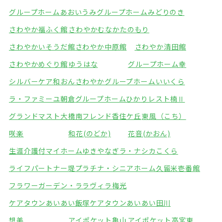
グループホームあおいうみ
グループホームみどりのき
さわやか福ふく館
さわやかむなかたのもり
さわやかいそうだ館
さわやか中原館
さわやか清田館
さわやかめぐり館
ゆうはな
グループホーム幸
シルバーケア和おん
さわやかグループホームいいくら
ラ・ファミーユ朝倉
グループホームひかり
レスト楠Ⅱ
グランドマスト大橋南
フレンド香住ケ丘
東風（こち）
咲楽
和花(のどか)
花音(かおん)
生涯介護付マイホームゆきやなぎ
ラ・ナシカこくら
ライフパートナー堤
プラチナ・シニアホーム久留米壱番館
フラワーガーデン・ララ
ヴィラ梅光
ケアタウンあいあい飯塚
ケアタウンあいあい田川
想美
アイポケット亀山
アイポケット高宮東