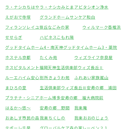
ラ・ナシカちはや
ラ・ナシカみとま
アビタシオン浄水
えがおで寺塚
グランドホームサンケア和白
フィランソレイユ笹丘
なごみの家
ウィルマーク香椎浜
せせらぎ
ハピネスこもれ陽
グッドタイムホーム4・南天神
グッドタイムホーム3・薬院
ホステル京都
たくみ苑
ウィズライフ奈良屋
ホスピタルメント福岡天神
生活倶楽部ウィズ長丘Ⅱ
ルーエハイム安心
別所きょうわ苑
ふれあい家族嵐山
まひろの里
生活倶楽部ウィズ長丘Ⅲ
安寿の郷 浦田
プラチナ・シニアホーム博多
安寿の郷 福大病院前
はるか～悠～
安寿の郷 野間
我楽庵
おあしす市民の森
我楽ちくしの
我楽おおのじょう
テポーレ千早
グローバルケア森の家
レーベン２１