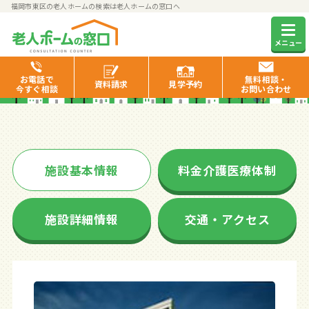
福岡市東区の老人ホームの検索は老人ホームの窓口へ
ウィルマーク香椎浜
メニュー
お電話で
無料相談・
資料
請求
見学
予約
今すぐ相談
お問い合わせ
施設基本情報
料金介護医療体制
施設詳細情報
交通・アクセス