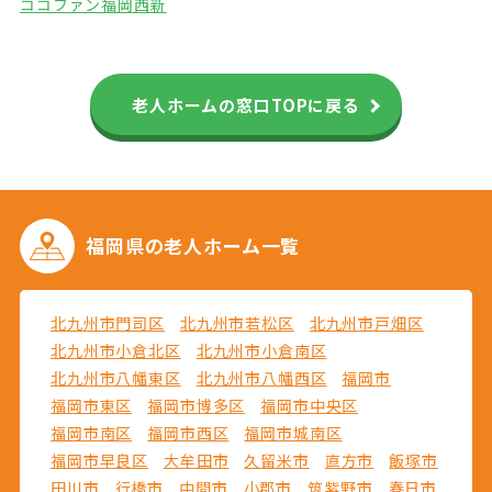
ココファン福岡西新
老人ホームの窓口TOPに戻る
福岡県の
老人ホーム一覧
北九州市門司区
北九州市若松区
北九州市戸畑区
北九州市小倉北区
北九州市小倉南区
北九州市八幡東区
北九州市八幡西区
福岡市
福岡市東区
福岡市博多区
福岡市中央区
福岡市南区
福岡市西区
福岡市城南区
福岡市早良区
大牟田市
久留米市
直方市
飯塚市
田川市
行橋市
中間市
小郡市
筑紫野市
春日市