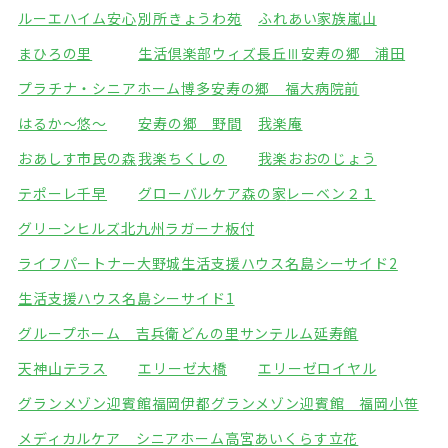
ルーエハイム安心
別所きょうわ苑
ふれあい家族嵐山
まひろの里
生活倶楽部ウィズ長丘Ⅲ
安寿の郷 浦田
プラチナ・シニアホーム博多
安寿の郷 福大病院前
はるか～悠～
安寿の郷 野間
我楽庵
おあしす市民の森
我楽ちくしの
我楽おおのじょう
テポーレ千早
グローバルケア森の家
レーベン２１
グリーンヒルズ北九州
ラガーナ板付
ライフパートナー大野城
生活支援ハウス名島シーサイド2
生活支援ハウス名島シーサイド1
グループホーム 吉兵衛どんの里
サンテルム延寿館
天神山テラス
エリーゼ大橋
エリーゼロイヤル
グランメゾン迎賓館福岡伊都
グランメゾン迎賓館 福岡小笹
メディカルケア シニアホーム高宮
あいくらす立花