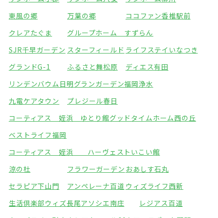
東風の郷
万葉の郷
ココファン香椎駅前
クレアたぐま
グループホーム すずらん
SJR千早ガーデン
スターフィールド
ライフステイいなつき
グランドG-1
ふるさと舞松原
ディエス有田
リンデンバウム日明
グランガーデン福岡浄水
九電ケアタウン
プレジール春日
コーティアス 姪浜 ゆとり館
グッドタイムホーム西の丘
ベストライフ福岡
コーティアス 姪浜 ハーヴェストいこい館
涼の杜
フラワーガーデン
おあしす石丸
セラピア下山門
アンペレーナ百道
ウィズライフ西新
生活倶楽部ウィズ長尾
アソシエ南庄
レジアス百道