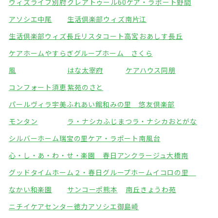
ウィズライフ別府
クレアトゥール60
ケア・ラポート野間
アソシエ中尾
生活倶楽部ウィズ南片江
生活倶楽部ウィズ長丘
リスタコート高宮
おあしす長丘
ケアホームやすらぎ
グループホーム さくら
風
はな太宰府
ケアハウス同朋
コンフォート須恵
紫苑のさと
パールヴィラ宇美ふれあい館
和みの里 悠友倶楽部
モンタン
ラ・ナシカふじまつ
ラ・ナシカおとがな
シルバーホーム瑞宝の里
ケア・ラポート南風台
心・し・あ・わ・せ・楽園 春日
アンクラージュ大橋南
グッドタイムホーム２・春日
グループホームイコロの里
なかい和楽園
サンコーポ熊本
南丘きょうわ苑
ニチイケアセンター徳力
アソシエ御島崎