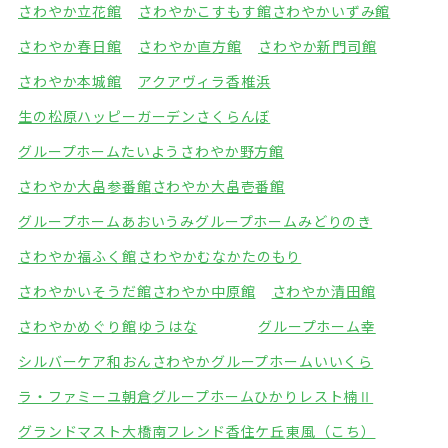
さわやか立花館
さわやかこすもす館
さわやかいずみ館
さわやか春日館
さわやか直方館
さわやか新門司館
さわやか本城館
アクアヴィラ香椎浜
生の松原ハッピーガーデン
さくらんぼ
グループホームたいよう
さわやか野方館
さわやか大畠参番館
さわやか大畠壱番館
グループホームあおいうみ
グループホームみどりのき
さわやか福ふく館
さわやかむなかたのもり
さわやかいそうだ館
さわやか中原館
さわやか清田館
さわやかめぐり館
ゆうはな
グループホーム幸
シルバーケア和おん
さわやかグループホームいいくら
ラ・ファミーユ朝倉
グループホームひかり
レスト楠Ⅱ
グランドマスト大橋南
フレンド香住ケ丘
東風（こち）