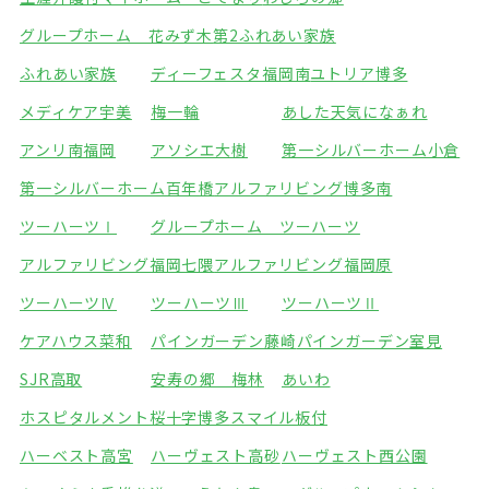
グループホーム 花みず木
第2ふれあい家族
ふれあい家族
ディーフェスタ福岡南
ユトリア博多
メディケア宇美
梅一輪
あした天気になぁれ
アンリ南福岡
アソシエ大樹
第一シルバーホーム小倉
第一シルバーホーム百年橋
アルファリビング博多南
ツーハーツⅠ
グループホーム ツーハーツ
アルファリビング福岡七隈
アルファリビング福岡原
ツーハーツⅣ
ツーハーツⅢ
ツーハーツⅡ
ケアハウス菜和
パインガーデン藤崎
パインガーデン室見
SJR高取
安寿の郷 梅林
あいわ
ホスピタルメント桜十字博多
スマイル板付
ハーベスト高宮
ハーヴェスト高砂
ハーヴェスト西公園