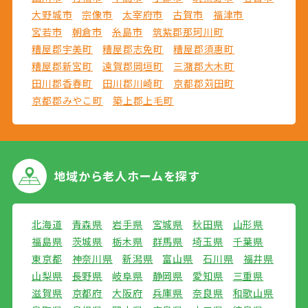
大野城市
宗像市
太宰府市
古賀市
福津市
宮若市
朝倉市
糸島市
筑紫郡那珂川町
糟屋郡宇美町
糟屋郡志免町
糟屋郡須惠町
糟屋郡新宮町
遠賀郡岡垣町
三潴郡大木町
田川郡香春町
田川郡川崎町
京都郡苅田町
京都郡みやこ町
築上郡上毛町
地域から
老人ホームを探す
北海道
青森県
岩手県
宮城県
秋田県
山形県
福島県
茨城県
栃木県
群馬県
埼玉県
千葉県
東京都
神奈川県
新潟県
富山県
石川県
福井県
山梨県
長野県
岐阜県
静岡県
愛知県
三重県
滋賀県
京都府
大阪府
兵庫県
奈良県
和歌山県