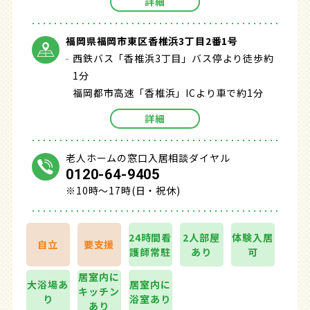
詳細
福岡県福岡市東区香椎浜3丁目2番1号
西鉄バス「香椎浜3丁目」バス停より徒歩約
1分
福岡都市高速「香椎浜」ICより車で約1分
詳細
老人ホームの窓口入居相談ダイヤル
0120-64-9405
※10時～17時(日・祝休)
24時間看
2人部屋
体験入居
自立
要支援
護師常駐
あり
可
居室内に
大浴場あ
居室内に
キッチン
り
浴室あり
あり