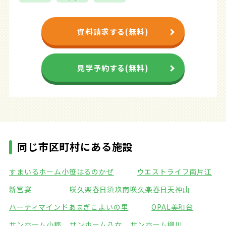
資料請求する(無料)
見学予約する(無料)
同じ市区町村にある施設
すまいるホーム小笹
はるのかぜ
ウエストライフ南片江
新宮宴
咲久楽春日須玖南
咲久楽春日天神山
ハーティマインドあまぎ
こよいの里
OPAL美和台
サンホーム小郡
サンホーム八女
サンホーム柳川