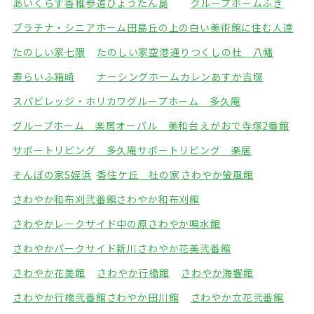
あいくらす香椎参道
ひょうたん島
グループホームふき
プラチナ・シニアホーム田島
丘の上の白い美術館に住む人達
たのしい家七隈
たのしい家空港通り
つくしの杜 八幡
寿らいふ箱崎
ナーシングホームカレン
あすか吉塚
スパビレッジ・ホリカワ
グループホーム 多久庵
グループホーム 楽居
オーパル 美和台
えがおで寺塚2番館
サポートリビング 多久庵
サポートリビング 楽居
そんぽの家S姪浜
香住ケ丘 杜の家
さわやか螢風館
さわやか和布刈弐番館
さわやか和布刈館
さわやかレークサイド中の原
さわやか鳴水館
さわやかパークサイド新川
さわやか花美弐番館
さわやか花美館
さわやか行橋館
さわやか海響館
さわやか行橋弐番館
さわやか田川館
さわやか立花弐番館