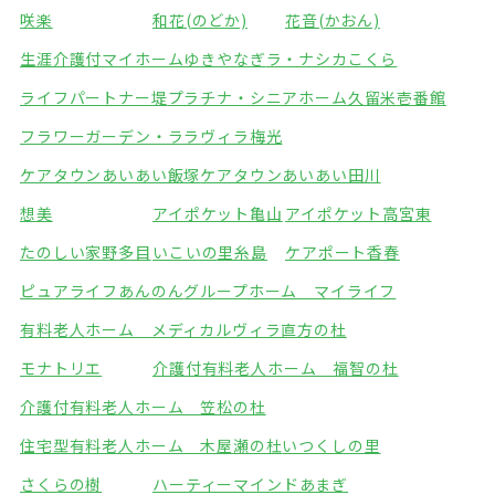
咲楽
和花(のどか)
花音(かおん)
生涯介護付マイホームゆきやなぎ
ラ・ナシカこくら
ライフパートナー堤
プラチナ・シニアホーム久留米壱番館
フラワーガーデン・ララ
ヴィラ梅光
ケアタウンあいあい飯塚
ケアタウンあいあい田川
想美
アイポケット亀山
アイポケット高宮東
たのしい家野多目
いこいの里糸島
ケアポート香春
ピュアライフあんのん
グループホーム マイライフ
有料老人ホーム メディカルヴィラ直方の杜
モナトリエ
介護付有料老人ホーム 福智の杜
介護付有料老人ホーム 笠松の杜
住宅型有料老人ホーム 木屋瀬の杜
いつくしの里
さくらの樹
ハーティーマインドあまぎ