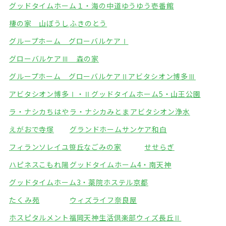
グッドタイムホーム１・海の中道
ゆうゆう壱番館
棲の家 山ぼうし
ふきのとう
グループホーム グローバルケアⅠ
グローバルケアⅢ 森の家
グループホーム グローバルケアⅡ
アビタシオン博多Ⅲ
アビタシオン博多Ⅰ・Ⅱ
グッドタイムホーム5・山王公園
ラ・ナシカちはや
ラ・ナシカみとま
アビタシオン浄水
えがおで寺塚
グランドホームサンケア和白
フィランソレイユ笹丘
なごみの家
せせらぎ
ハピネスこもれ陽
グッドタイムホーム4・南天神
グッドタイムホーム3・薬院
ホステル京都
たくみ苑
ウィズライフ奈良屋
ホスピタルメント福岡天神
生活倶楽部ウィズ長丘Ⅱ