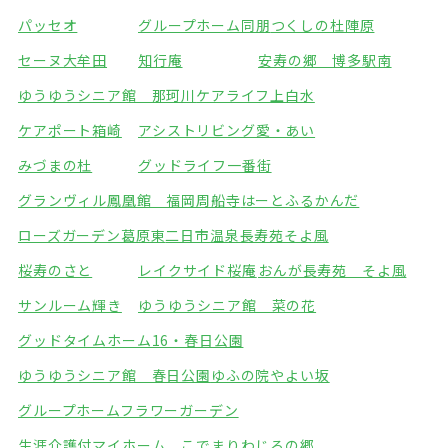
パッセオ
グループホーム同朋
つくしの杜陣原
セーヌ大牟田
知行庵
安寿の郷 博多駅南
ゆうゆうシニア館 那珂川
ケアライフ上白水
ケアポート箱崎
アシストリビング愛・あい
みづまの杜
グッドライフ一番街
グランヴィル鳳凰館 福岡周船寺
はーとふるかんだ
ローズガーデン葛原東
二日市温泉長寿苑そよ風
桜寿のさと
レイクサイド桜庵
おんが長寿苑 そよ風
サンルーム輝き
ゆうゆうシニア館 菜の花
グッドタイムホーム16・春日公園
ゆうゆうシニア館 春日公園
ゆふの院やよい坂
グループホームフラワーガーデン
生涯介護付マイホーム こでまり
わじろの郷