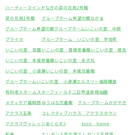
ハーティーマインドなぎの
菜の花苑2号館
菜の花苑1号館
グループホーム希望の郷なかま
グループホーム希望の郷
グループホームいこいの里 中原
ブライカ
グループホーム いこいの里 宇佐町
いこいの里 若園
いこいの里 曽根壱番館
いこいの里 徳吉
いこいの里 本城壱番館
いこいの里 永犬丸
いこいの里 小波瀬
いこいの里 本城弐番館
グループホームいこいの里 小波瀬
エルスリー福岡糟屋
有料老人ホームスターフィールド
二日市温泉翔裕園
メディケア福岡西
ゆうはな弐番館
グループホームかがやき
アクラス五条
コレクティブハウス アクラスタウン
アクラスヴィレッジ
あくらすJ
toco home
和希
エレガンス月の浦
エレガンス天拝坂