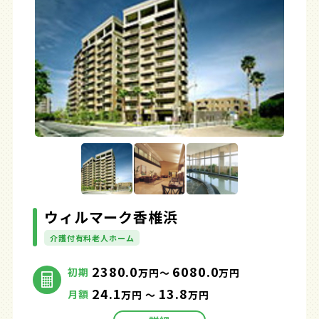
ウィルマーク香椎浜
介護付有料老人ホーム
2380.0
6080.0
初期
万円～
万円
24.1
13.8
月額
万円 ～
万円