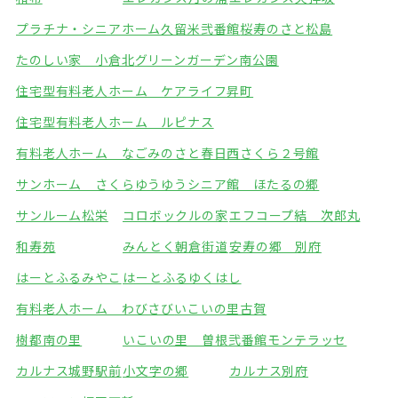
プラチナ・シニアホーム久留米弐番館
桜寿のさと松島
たのしい家 小倉北
グリーンガーデン南公園
住宅型有料老人ホーム ケアライフ昇町
住宅型有料老人ホーム ルピナス
有料老人ホーム なごみのさと春日西
さくら２号館
サンホーム さくら
ゆうゆうシニア館 ほたるの郷
サンルーム松栄
コロボックルの家
エフコープ結 次郎丸
和寿苑
みんとく朝倉街道
安寿の郷 別府
はーとふるみやこ
はーとふるゆくはし
有料老人ホーム わびさび
いこいの里古賀
樹都南の里
いこいの里 曽根弐番館
モンテラッセ
カルナス城野駅前
小文字の郷
カルナス別府