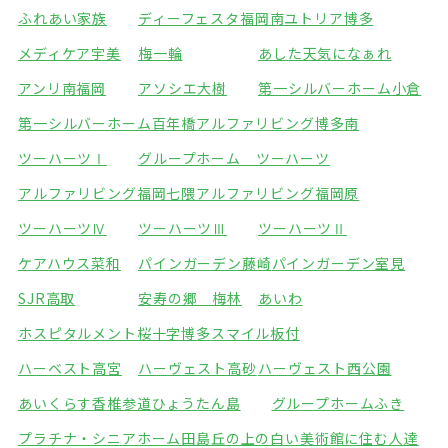
ふれあい家族
ディーフェスタ福岡南
ユトリア博多
メディケア宇美
梅一輪
あした天気になぁれ
アンリ南福岡
アソシエ大樹
第一シルバーホーム小倉
第一シルバーホーム百年橋
アルファリビング博多南
ツーハーツⅠ
グループホーム ツーハーツ
アルファリビング福岡七隈
アルファリビング福岡原
ツーハーツⅣ
ツーハーツⅢ
ツーハーツⅡ
ケアハウス菜和
パインガーデン藤崎
パインガーデン室見
SJR高取
安寿の郷 梅林
あいわ
ホスピタルメント桜十字博多
スマイル板付
ハーベスト高宮
ハーヴェスト高砂
ハーヴェスト西公園
あいくらす香椎参道
ひょうたん島
グループホームふき
プラチナ・シニアホーム田島
丘の上の白い美術館に住む人達