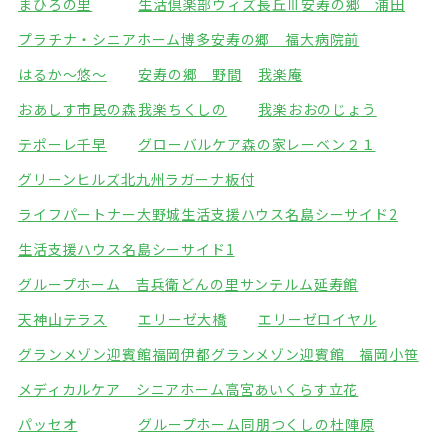
まひろの里
生活倶楽部ウィズ長丘Ⅲ
安寿の郷 浦田
プラチナ・シニアホーム博多
安寿の郷 福大病院前
はるか～悠～
安寿の郷 野間
我楽庵
おあしす市民の森
我楽ちくしの
我楽おおのじょう
テポーレ千早
グローバルケア森の家
レーベン２１
グリーンヒルズ北九州
ラガーナ板付
ライフパートナー大野城
生活支援ハウス名島シーサイド2
生活支援ハウス名島シーサイド1
グループホーム 吉兵衛どんの里
サンテルム延寿館
天神山テラス
エリーゼ大橋
エリーゼロイヤル
グランメゾン迎賓館福岡伊都
グランメゾン迎賓館 福岡小笹
メディカルケア シニアホーム高宮
あいくらす立花
パッセオ
グループホーム同朋
つくしの杜陣原