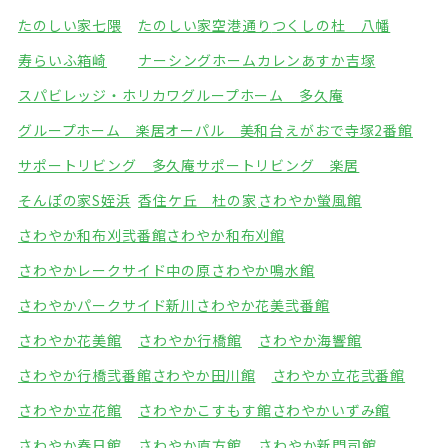
たのしい家七隈
たのしい家空港通り
つくしの杜 八幡
寿らいふ箱崎
ナーシングホームカレン
あすか吉塚
スパビレッジ・ホリカワ
グループホーム 多久庵
グループホーム 楽居
オーパル 美和台
えがおで寺塚2番館
サポートリビング 多久庵
サポートリビング 楽居
そんぽの家S姪浜
香住ケ丘 杜の家
さわやか螢風館
さわやか和布刈弐番館
さわやか和布刈館
さわやかレークサイド中の原
さわやか鳴水館
さわやかパークサイド新川
さわやか花美弐番館
さわやか花美館
さわやか行橋館
さわやか海響館
さわやか行橋弐番館
さわやか田川館
さわやか立花弐番館
さわやか立花館
さわやかこすもす館
さわやかいずみ館
さわやか春日館
さわやか直方館
さわやか新門司館