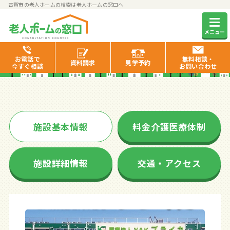
古賀市の老人ホームの検索は老人ホームの窓口へ
ブライカ
メニュー
お電話で
無料相談・
資料
請求
見学
予約
今すぐ相談
お問い合わせ
施設基本情報
料金介護医療体制
施設詳細情報
交通・アクセス