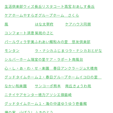
生活倶楽部ウィズ長丘
リスタコート高宮
おあしす長丘
ケアホームやすらぎ
グループホーム さくら
風
はな太宰府
ケアハウス同朋
コンフォート須恵
紫苑のさと
パールヴィラ宇美ふれあい館
和みの里 悠友倶楽部
モンタン
ラ・ナシカふじまつ
ラ・ナシカおとがな
シルバーホーム瑞宝の里
ケア・ラポート南風台
心・し・あ・わ・せ・楽園 春日
アンクラージュ大橋南
グッドタイムホーム２・春日
グループホームイコロの里
なかい和楽園
サンコーポ熊本
南丘きょうわ苑
ニチイケアセンター徳力
アソシエ御島崎
グッドタイムホーム１・海の中道
ゆうゆう壱番館
棲の家 山ぼうし
ふきのとう