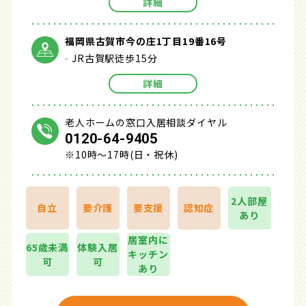
詳細
福岡県古賀市今の庄1丁目19番16号
JR古賀駅徒歩15分
詳細
老人ホームの窓口入居相談ダイヤル
0120-64-9405
※10時～17時(日・祝休)
2人部屋
自立
要介護
要支援
認知症
あり
居室内に
65歳未満
体験入居
キッチン
可
可
あり