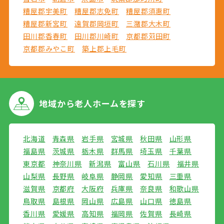
糟屋郡宇美町
糟屋郡志免町
糟屋郡須惠町
糟屋郡新宮町
遠賀郡岡垣町
三潴郡大木町
田川郡香春町
田川郡川崎町
京都郡苅田町
京都郡みやこ町
築上郡上毛町
地域から
老人ホームを探す
北海道
青森県
岩手県
宮城県
秋田県
山形県
福島県
茨城県
栃木県
群馬県
埼玉県
千葉県
東京都
神奈川県
新潟県
富山県
石川県
福井県
山梨県
長野県
岐阜県
静岡県
愛知県
三重県
滋賀県
京都府
大阪府
兵庫県
奈良県
和歌山県
鳥取県
島根県
岡山県
広島県
山口県
徳島県
香川県
愛媛県
高知県
福岡県
佐賀県
長崎県