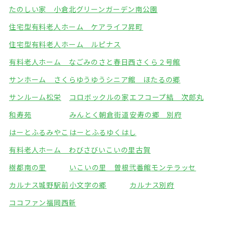
たのしい家 小倉北
グリーンガーデン南公園
住宅型有料老人ホーム ケアライフ昇町
住宅型有料老人ホーム ルピナス
有料老人ホーム なごみのさと春日西
さくら２号館
サンホーム さくら
ゆうゆうシニア館 ほたるの郷
サンルーム松栄
コロボックルの家
エフコープ結 次郎丸
和寿苑
みんとく朝倉街道
安寿の郷 別府
はーとふるみやこ
はーとふるゆくはし
有料老人ホーム わびさび
いこいの里古賀
樹都南の里
いこいの里 曽根弐番館
モンテラッセ
カルナス城野駅前
小文字の郷
カルナス別府
ココファン福岡西新