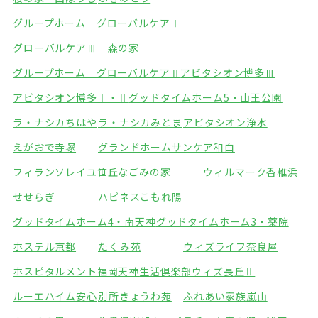
グループホーム グローバルケアⅠ
グローバルケアⅢ 森の家
グループホーム グローバルケアⅡ
アビタシオン博多Ⅲ
アビタシオン博多Ⅰ・Ⅱ
グッドタイムホーム5・山王公園
ラ・ナシカちはや
ラ・ナシカみとま
アビタシオン浄水
えがおで寺塚
グランドホームサンケア和白
フィランソレイユ笹丘
なごみの家
ウィルマーク香椎浜
せせらぎ
ハピネスこもれ陽
グッドタイムホーム4・南天神
グッドタイムホーム3・薬院
ホステル京都
たくみ苑
ウィズライフ奈良屋
ホスピタルメント福岡天神
生活倶楽部ウィズ長丘Ⅱ
ルーエハイム安心
別所きょうわ苑
ふれあい家族嵐山