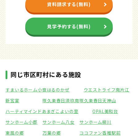
資料請求する(無料)
見学予約する(無料)
同じ市区町村にある施設
すまいるホーム小笹
はるのかぜ
ウエストライフ南片江
新宮宴
咲久楽春日須玖南
咲久楽春日天神山
ハーティマインドあまぎ
こよいの里
OPAL美和台
サンホーム小郡
サンホーム八女
サンホーム柳川
東風の郷
万葉の郷
ココファン香椎駅前