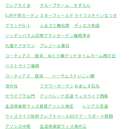
クレアたぐま
グループホーム すずらん
SJR千早ガーデン
スターフィールド
ライフステイいなつき
グランドG-1
ふるさと舞松原
ディエス有田
リンデンバウム日明
グランガーデン福岡浄水
九電ケアタウン
プレジール春日
コーティアス 姪浜 ゆとり館
グッドタイムホーム西の丘
ベストライフ福岡
コーティアス 姪浜 ハーヴェストいこい館
涼の杜
フラワーガーデン
おあしす石丸
セラピア下山門
アンペレーナ百道
ウィズライフ西新
生活倶楽部ウィズ長尾
アソシエ南庄
レジアス百道
ウィズライフ別府
クレアトゥール60
ケア・ラポート野間
アソシエ中尾
生活倶楽部ウィズ南片江