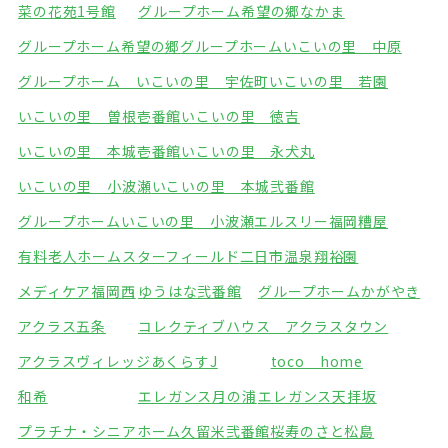
菜の花苑1号館
グループホーム希望の郷なかま
グループホーム希望の郷
グループホームいこいの里 中原
グループホーム いこいの里 宇佐町
いこいの里 若園
いこいの里 曽根壱番館
いこいの里 徳吉
いこいの里 本城壱番館
いこいの里 永犬丸
いこいの里 小波瀬
いこいの里 本城弐番館
グループホームいこいの里 小波瀬
エルスリー福岡糟屋
有料老人ホームスターフィールド
二日市温泉翔裕園
メディケア福岡西
ゆうはな弐番館
グループホームかがやき
アクラス五条
コレクティブハウス アクラスタウン
アクラスヴィレッジ
あくらすJ
toco home
和希
エレガンス月の浦
エレガンス天拝坂
プラチナ・シニアホーム久留米弐番館
桜寿のさと松島