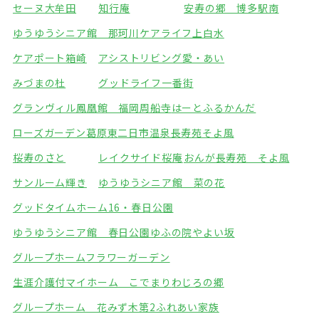
セーヌ大牟田
知行庵
安寿の郷 博多駅南
ゆうゆうシニア館 那珂川
ケアライフ上白水
ケアポート箱崎
アシストリビング愛・あい
みづまの杜
グッドライフ一番街
グランヴィル鳳凰館 福岡周船寺
はーとふるかんだ
ローズガーデン葛原東
二日市温泉長寿苑そよ風
桜寿のさと
レイクサイド桜庵
おんが長寿苑 そよ風
サンルーム輝き
ゆうゆうシニア館 菜の花
グッドタイムホーム16・春日公園
ゆうゆうシニア館 春日公園
ゆふの院やよい坂
グループホームフラワーガーデン
生涯介護付マイホーム こでまり
わじろの郷
グループホーム 花みず木
第2ふれあい家族