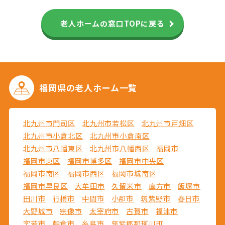
老人ホームの窓口TOPに戻る
福岡県の
老人ホーム一覧
北九州市門司区
北九州市若松区
北九州市戸畑区
北九州市小倉北区
北九州市小倉南区
北九州市八幡東区
北九州市八幡西区
福岡市
福岡市東区
福岡市博多区
福岡市中央区
福岡市南区
福岡市西区
福岡市城南区
福岡市早良区
大牟田市
久留米市
直方市
飯塚市
田川市
行橋市
中間市
小郡市
筑紫野市
春日市
大野城市
宗像市
太宰府市
古賀市
福津市
宮若市
朝倉市
糸島市
筑紫郡那珂川町