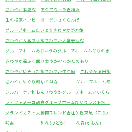
さわやか本城館
アクアヴィラ香椎浜
生の松原ハッピーガーデン
さくらんぼ
グループホームたいよう
さわやか野方館
さわやか大畠参番館
さわやか大畠壱番館
グループホームあおいうみ
グループホームみどりのき
さわやか福ふく館
さわやかむなかたのもり
さわやかいそうだ館
さわやか中原館
さわやか清田館
さわやかめぐり館
ゆうはな
グループホーム幸
シルバーケア和おん
さわやかグループホームいいくら
ラ・ファミーユ朝倉
グループホームひかり
レスト楠Ⅱ
グランドマスト大橋南
フレンド香住ケ丘
東風（こち）
咲楽
和花(のどか)
花音(かおん)