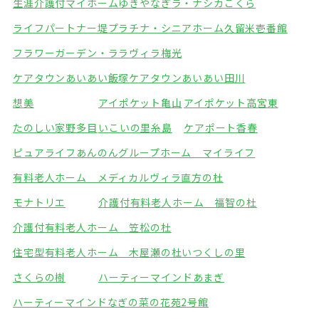
生涯介護付マイホームゆきやなぎ
ラ・ナシカこくら
ライフパートナー堤
プラチナ・シニアホーム久留米壱番館
フラワーガーデン・ララ
ヴィラ梅光
ケアタウンあいあい飯塚
ケアタウンあいあい田川
想美
アイポケット亀山
アイポケット高宮東
たのしい家野多目
いこいの里糸島
ケアポート香春
ピュアライフあんのん
グループホーム マイライフ
有料老人ホーム メディカルヴィラ直方の杜
モナトリエ
介護付有料老人ホーム 福智の杜
介護付有料老人ホーム 笠松の杜
住宅型有料老人ホーム 木屋瀬の杜
いつくしの里
さくらの樹
ハーティーマインドあまぎ
ハーティーマインドなぎの
菜の花苑2号館