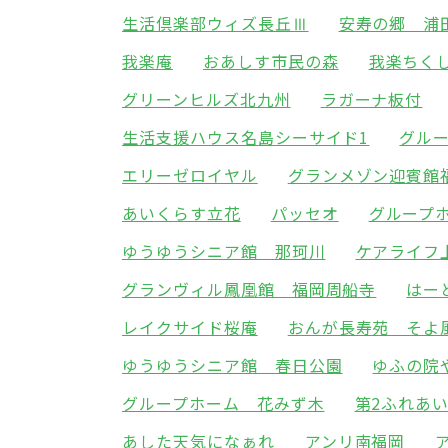
生活倶楽部ウィズ長丘Ⅲ
安寿の郷 浦
我楽庵
おあしす市民の森
我楽ちく
グリーンヒルズ北九州
ラガーナ板付
生活支援ハウス名島シーサイド1
グル
エリーゼロイヤル
グランメゾン迎賓館
あいくらす立花
パッセオ
グループ
ゆうゆうシニア館 那珂川
ケアライフ
グランヴィル鳳凰館 福岡周船寺
はー
レイクサイド桜庵
おんが長寿苑 そよ
ゆうゆうシニア館 春日公園
ゆふの院
グループホーム 花みず木
第2ふれあ
あした天気になぁれ
アンリ南福岡