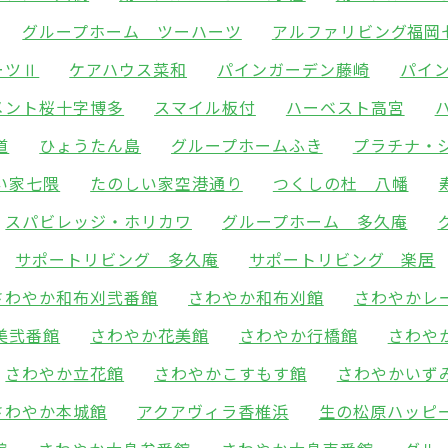
グループホーム ツーハーツ
アルファリビング福岡
ーツⅡ
ケアハウス菜和
パインガーデン藤崎
パイ
メント桜十字博多
スマイル板付
ハーベスト高宮
道
ひょうたん島
グループホームふき
プラチナ・
い家七隈
たのしい家空港通り
つくしの杜 八幡
スパビレッジ・ホリカワ
グループホーム 多久庵
サポートリビング 多久庵
サポートリビング 楽居
さわやか和布刈弐番館
さわやか和布刈館
さわやかレ
美弐番館
さわやか花美館
さわやか行橋館
さわや
さわやか立花館
さわやかこすもす館
さわやかいず
さわやか本城館
アクアヴィラ香椎浜
生の松原ハッピ