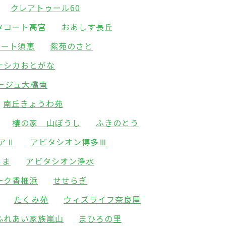
クレアトゥール60
タコート高宮
おあしす長丘
ォート須恵
紫苑のさと
ナシカおとがな
ージュ大橋南
南丘きょうわ苑
棲の家 山ぼうし
ふきのとう
アⅡ
アビタシオン博多Ⅲ
とま
アビタシオン浄水
ーク香椎浜
せせらぎ
たくみ苑
ウィズライフ奈良屋
ふれあい家族嵐山
まひろの里