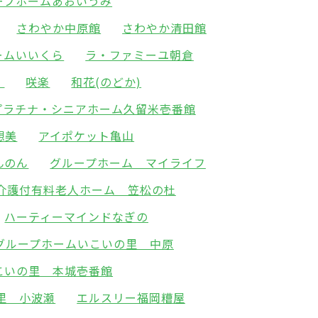
ープホームあおいうみ
さわやか中原館
さわやか清田館
ームいいくら
ラ・ファミーユ朝倉
）
咲楽
和花(のどか)
プラチナ・シニアホーム久留米壱番館
想美
アイポケット亀山
んのん
グループホーム マイライフ
介護付有料老人ホーム 笠松の杜
ハーティーマインドなぎの
グループホームいこいの里 中原
こいの里 本城壱番館
里 小波瀬
エルスリー福岡糟屋