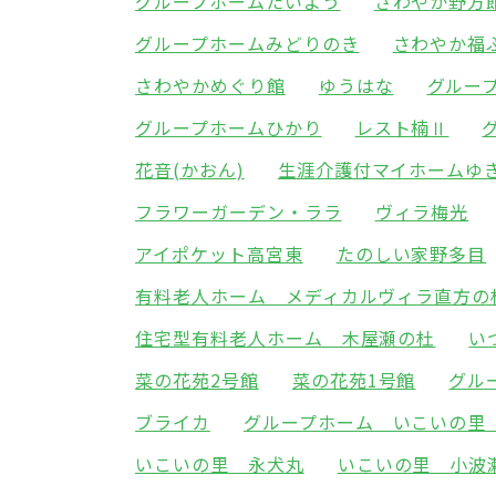
グループホームたいよう
さわやか野方
グループホームみどりのき
さわやか福
さわやかめぐり館
ゆうはな
グルー
グループホームひかり
レスト楠Ⅱ
花音(かおん)
生涯介護付マイホームゆ
フラワーガーデン・ララ
ヴィラ梅光
アイポケット高宮東
たのしい家野多目
有料老人ホーム メディカルヴィラ直方の
住宅型有料老人ホーム 木屋瀬の杜
い
菜の花苑2号館
菜の花苑1号館
グル
ブライカ
グループホーム いこいの里
いこいの里 永犬丸
いこいの里 小波