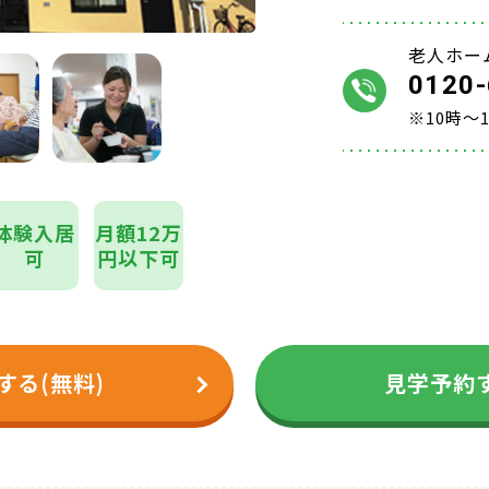
老人ホー
0120-
※10時～
体験入居
月額12万
可
円以下可
する(無料)
見学予約す