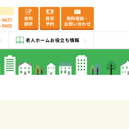
資料
見学
無料相談・
-9477
請求
予約
お問い合わせ
-9405
館
老人ホーム
お役立ち情報