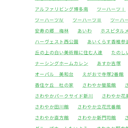
アルファリビング博多南
ツーハーツⅠ
ツーハーツⅣ
ツーハーツⅢ
ツーハ
安寿の郷 梅林
あいわ
ホスピタル
ハーヴェスト西公園
あいくらす香椎参
丘の上の白い美術館に住む人達
たのし
ナーシングホームカレン
あすか吉塚
オーパル 美和台
えがおで寺塚2番館
香住ケ丘 杜の家
さわやか螢風館
さわやかパークサイド新川
さわやか花
さわやか田川館
さわやか立花弐番館
さわやか直方館
さわやか新門司館