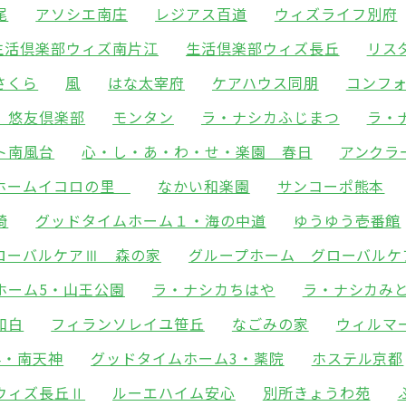
尾
アソシエ南庄
レジアス百道
ウィズライフ別府
生活倶楽部ウィズ南片江
生活倶楽部ウィズ長丘
リス
さくら
風
はな太宰府
ケアハウス同朋
コンフ
 悠友倶楽部
モンタン
ラ・ナシカふじまつ
ラ・
ト南風台
心・し・あ・わ・せ・楽園 春日
アンクラ
ホームイコロの里
なかい和楽園
サンコーポ熊本
崎
グッドタイムホーム１・海の中道
ゆうゆう壱番館
ローバルケアⅢ 森の家
グループホーム グローバルケ
ホーム5・山王公園
ラ・ナシカちはや
ラ・ナシカみ
和白
フィランソレイユ笹丘
なごみの家
ウィルマ
4・南天神
グッドタイムホーム3・薬院
ホステル京都
ウィズ長丘Ⅱ
ルーエハイム安心
別所きょうわ苑