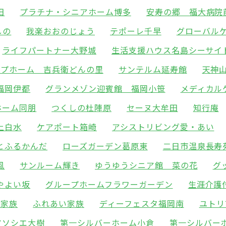
田
プラチナ・シニアホーム博多
安寿の郷 福大病院
しの
我楽おおのじょう
テポーレ千早
グローバル
ライフパートナー大野城
生活支援ハウス名島シーサイ
ープホーム 吉兵衛どんの里
サンテルム延寿館
天神
福岡伊都
グランメゾン迎賓館 福岡小笹
メディカル
ホーム同朋
つくしの杜陣原
セーヌ大牟田
知行庵
上白水
ケアポート箱崎
アシストリビング愛・あい
とふるかんだ
ローズガーデン葛原東
二日市温泉長寿
風
サンルーム輝き
ゆうゆうシニア館 菜の花
グ
やよい坂
グループホームフラワーガーデン
生涯介護
い家族
ふれあい家族
ディーフェスタ福岡南
ユトリ
アソシエ大樹
第一シルバーホーム小倉
第一シルバー