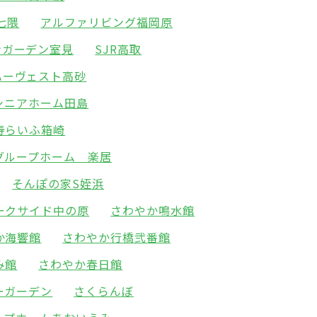
七隈
アルファリビング福岡原
ンガーデン室見
SJR高取
ハーヴェスト高砂
シニアホーム田島
寿らいふ箱崎
グループホーム 楽居
そんぽの家S姪浜
ークサイド中の原
さわやか鳴水館
か海響館
さわやか行橋弐番館
み館
さわやか春日館
ーガーデン
さくらんぼ