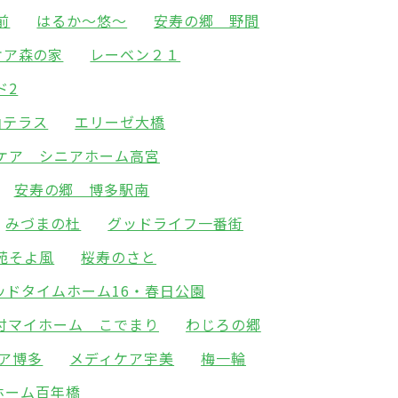
前
はるか～悠～
安寿の郷 野間
ケア森の家
レーベン２１
ド2
山テラス
エリーゼ大橋
ケア シニアホーム高宮
安寿の郷 博多駅南
みづまの杜
グッドライフ一番街
苑そよ風
桜寿のさと
ッドタイムホーム16・春日公園
付マイホーム こでまり
わじろの郷
ア博多
メディケア宇美
梅一輪
ホーム百年橋