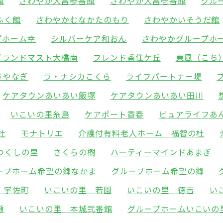
館
さわやか大畠参番館
さわやか大畠壱番館
グル
ふく館
さわやかむなかたのもり
さわやかいそうだ館
プホーム幸
シルバーケア和おん
さわやかグループホ
グランドマスト大橋南
フレンド香住ケ丘
東風（こち
きやなぎ
ラ・ナシカこくら
ライフパートナー堤
ケアタウンあいあい飯塚
ケアタウンあいあい田川
いこいの里糸島
ケアポート香春
ピュアライフあ
杜
モナトリエ
介護付有料老人ホーム 福智の杜
つくしの里
さくらの樹
ハーティーマインドあまぎ
ープホーム希望の郷なかま
グループホーム希望の郷
 宇佐町
いこいの里 若園
いこいの里 徳吉
い
瀬
いこいの里 本城弐番館
グループホームいこいの