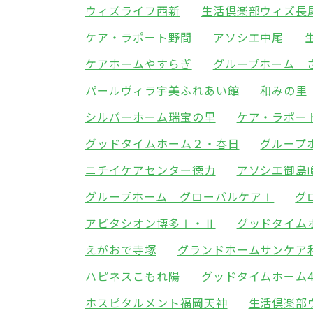
ウィズライフ西新
生活倶楽部ウィズ長
ケア・ラポート野間
アソシエ中尾
ケアホームやすらぎ
グループホーム 
パールヴィラ宇美ふれあい館
和みの里
シルバーホーム瑞宝の里
ケア・ラポー
グッドタイムホーム２・春日
グループ
ニチイケアセンター徳力
アソシエ御島
グループホーム グローバルケアⅠ
グ
アビタシオン博多Ⅰ・Ⅱ
グッドタイム
えがおで寺塚
グランドホームサンケア
ハピネスこもれ陽
グッドタイムホーム
ホスピタルメント福岡天神
生活倶楽部