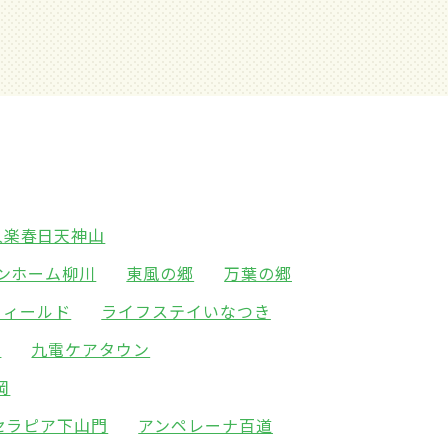
久楽春日天神山
ンホーム柳川
東風の郷
万葉の郷
フィールド
ライフステイいなつき
水
九電ケアタウン
岡
セラピア下山門
アンペレーナ百道