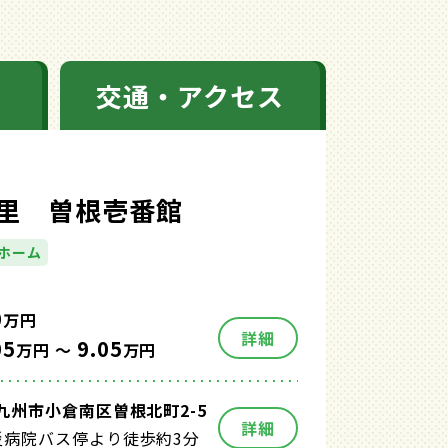
交通・アクセス
里 曽根壱番館
ホーム
0
万円
詳細
05
9.05
万円 ～
万円
九州市小倉南区曽根北町2-5
詳細
災病院バス停より徒歩約3分