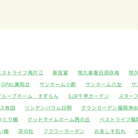
エストライフ南片江
新宮宴
咲久楽春日須玖南
咲
OPAL美和台
サンホーム小郡
サンホーム八女
サ
グループホーム すずらん
SJR千早ガーデン
スター
ス有田
リンデンバウム日明
グランガーデン福岡浄
ゆとり館
グッドタイムホーム西の丘
ベストライフ福
い館
涼の杜
フラワーガーデン
おあしす石丸