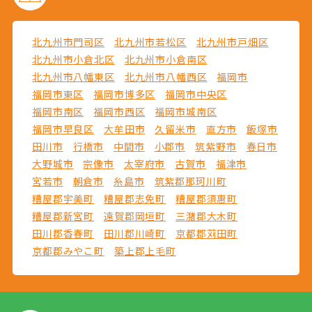
北九州市門司区
北九州市若松区
北九州市戸畑区
北九州市小倉北区
北九州市小倉南区
北九州市八幡東区
北九州市八幡西区
福岡市
福岡市東区
福岡市博多区
福岡市中央区
福岡市南区
福岡市西区
福岡市城南区
福岡市早良区
大牟田市
久留米市
直方市
飯塚市
田川市
行橋市
中間市
小郡市
筑紫野市
春日市
大野城市
宗像市
太宰府市
古賀市
福津市
宮若市
朝倉市
糸島市
筑紫郡那珂川町
糟屋郡宇美町
糟屋郡志免町
糟屋郡須惠町
糟屋郡新宮町
遠賀郡岡垣町
三潴郡大木町
田川郡香春町
田川郡川崎町
京都郡苅田町
京都郡みやこ町
築上郡上毛町