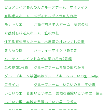
ピュアライフあんのん
グループホーム マイライフ
有料老人ホーム メディカルヴィラ直方の杜
モナトリエ
介護付有料老人ホーム 福智の杜
介護付有料老人ホーム 笠松の杜
住宅型有料老人ホーム 木屋瀬の杜
いつくしの里
さくらの樹
ハーティーマインドあまぎ
ハーティーマインドなぎの
菜の花苑2号館
菜の花苑1号館
グループホーム希望の郷なかま
グループホーム希望の郷
グループホームいこいの里 中原
ブライカ
グループホーム いこいの里 宇佐町
いこいの里 若園
いこいの里 曽根壱番館
いこいの里 徳吉
いこいの里 本城壱番館
いこいの里 永犬丸