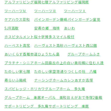
アルファリビング福岡七隈
アルファリビング福岡原
ツーハーツⅣ
ツーハーツⅢ
ツーハーツⅡ
ケアハウス菜和
パインガーデン藤崎
パインガーデン室見
SJR高取
安寿の郷 梅林
あいわ
ホスピタルメント桜十字博多
スマイル板付
ハーベスト高宮
ハーヴェスト高砂
ハーヴェスト西公園
あいくらす香椎参道
ひょうたん島
グループホームふき
プラチナ・シニアホーム田島
丘の上の白い美術館に住む人達
たのしい家七隈
たのしい家空港通り
つくしの杜 八幡
寿らいふ箱崎
ナーシングホームカレン
あすか吉塚
スパビレッジ・ホリカワ
グループホーム 多久庵
グループホーム 楽居
オーパル 美和台
えがおで寺塚2番館
サポートリビング 多久庵
サポートリビング 楽居