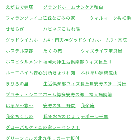
えがおで寺塚
グランドホームサンケア和白
フィランソレイユ笹丘
なごみの家
ウィルマーク香椎浜
せせらぎ
ハピネスこもれ陽
グッドタイムホーム4・南天神
グッドタイムホーム3・薬院
ホステル京都
たくみ苑
ウィズライフ奈良屋
ホスピタルメント福岡天神
生活倶楽部ウィズ長丘Ⅱ
ルーエハイム安心
別所きょうわ苑
ふれあい家族嵐山
まひろの里
生活倶楽部ウィズ長丘Ⅲ
安寿の郷 浦田
プラチナ・シニアホーム博多
安寿の郷 福大病院前
はるか～悠～
安寿の郷 野間
我楽庵
我楽ちくしの
我楽おおのじょう
テポーレ千早
グローバルケア森の家
レーベン２１
グリーンヒルズ北九州
ラガーナ板付