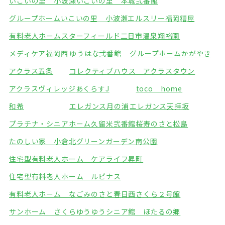
いこいの里 小波瀬
いこいの里 本城弐番館
グループホームいこいの里 小波瀬
エルスリー福岡糟屋
有料老人ホームスターフィールド
二日市温泉翔裕園
メディケア福岡西
ゆうはな弐番館
グループホームかがやき
アクラス五条
コレクティブハウス アクラスタウン
アクラスヴィレッジ
あくらすJ
toco home
和希
エレガンス月の浦
エレガンス天拝坂
プラチナ・シニアホーム久留米弐番館
桜寿のさと松島
たのしい家 小倉北
グリーンガーデン南公園
住宅型有料老人ホーム ケアライフ昇町
住宅型有料老人ホーム ルピナス
有料老人ホーム なごみのさと春日西
さくら２号館
サンホーム さくら
ゆうゆうシニア館 ほたるの郷