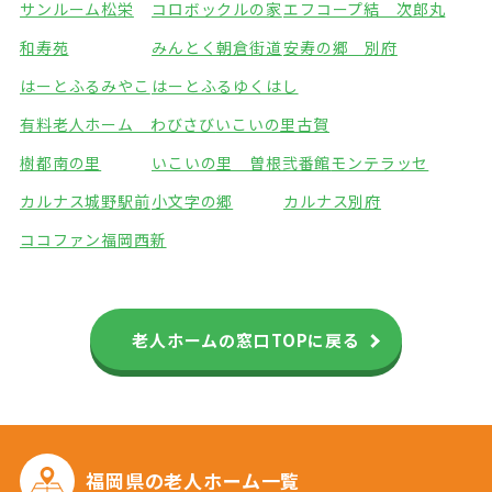
サンルーム松栄
コロボックルの家
エフコープ結 次郎丸
和寿苑
みんとく朝倉街道
安寿の郷 別府
はーとふるみやこ
はーとふるゆくはし
有料老人ホーム わびさび
いこいの里古賀
樹都南の里
いこいの里 曽根弐番館
モンテラッセ
カルナス城野駅前
小文字の郷
カルナス別府
ココファン福岡西新
老人ホームの窓口TOPに戻る
福岡県の
老人ホーム一覧