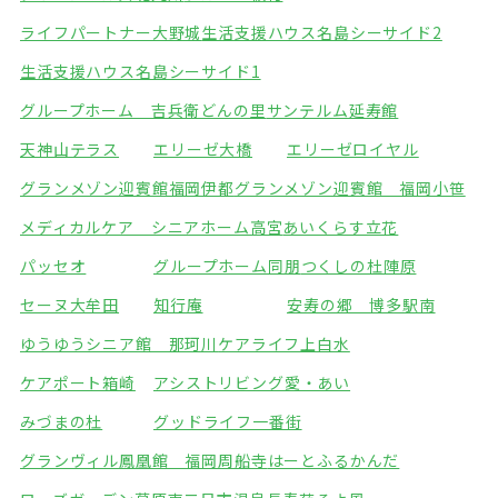
ライフパートナー大野城
生活支援ハウス名島シーサイド2
生活支援ハウス名島シーサイド1
グループホーム 吉兵衛どんの里
サンテルム延寿館
天神山テラス
エリーゼ大橋
エリーゼロイヤル
グランメゾン迎賓館福岡伊都
グランメゾン迎賓館 福岡小笹
メディカルケア シニアホーム高宮
あいくらす立花
パッセオ
グループホーム同朋
つくしの杜陣原
セーヌ大牟田
知行庵
安寿の郷 博多駅南
ゆうゆうシニア館 那珂川
ケアライフ上白水
ケアポート箱崎
アシストリビング愛・あい
みづまの杜
グッドライフ一番街
グランヴィル鳳凰館 福岡周船寺
はーとふるかんだ