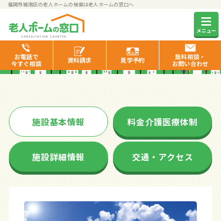
福岡市城南区の老人ホームの検索は老人ホームの窓口へ
おあしす市民の森
メニュー
お電話で
無料相談・
資料
請求
見学
予約
今すぐ相談
お問い合わせ
施設基本情報
料金介護医療体制
施設詳細情報
交通・アクセス