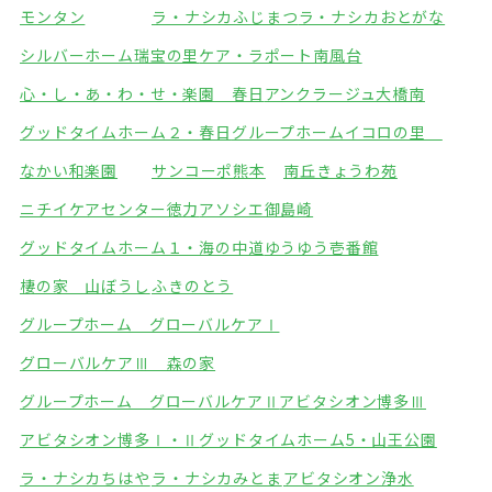
モンタン
ラ・ナシカふじまつ
ラ・ナシカおとがな
シルバーホーム瑞宝の里
ケア・ラポート南風台
心・し・あ・わ・せ・楽園 春日
アンクラージュ大橋南
グッドタイムホーム２・春日
グループホームイコロの里
なかい和楽園
サンコーポ熊本
南丘きょうわ苑
ニチイケアセンター徳力
アソシエ御島崎
グッドタイムホーム１・海の中道
ゆうゆう壱番館
棲の家 山ぼうし
ふきのとう
グループホーム グローバルケアⅠ
グローバルケアⅢ 森の家
グループホーム グローバルケアⅡ
アビタシオン博多Ⅲ
アビタシオン博多Ⅰ・Ⅱ
グッドタイムホーム5・山王公園
ラ・ナシカちはや
ラ・ナシカみとま
アビタシオン浄水