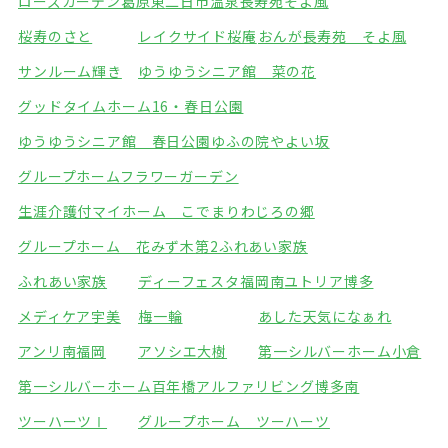
ローズガーデン葛原東
二日市温泉長寿苑そよ風
桜寿のさと
レイクサイド桜庵
おんが長寿苑 そよ風
サンルーム輝き
ゆうゆうシニア館 菜の花
グッドタイムホーム16・春日公園
ゆうゆうシニア館 春日公園
ゆふの院やよい坂
グループホームフラワーガーデン
生涯介護付マイホーム こでまり
わじろの郷
グループホーム 花みず木
第2ふれあい家族
ふれあい家族
ディーフェスタ福岡南
ユトリア博多
メディケア宇美
梅一輪
あした天気になぁれ
アンリ南福岡
アソシエ大樹
第一シルバーホーム小倉
第一シルバーホーム百年橋
アルファリビング博多南
ツーハーツⅠ
グループホーム ツーハーツ