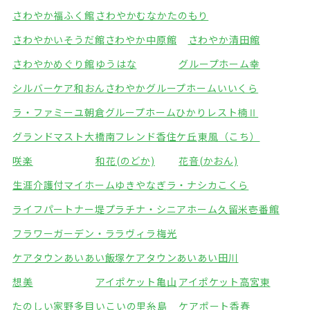
さわやか福ふく館
さわやかむなかたのもり
さわやかいそうだ館
さわやか中原館
さわやか清田館
さわやかめぐり館
ゆうはな
グループホーム幸
シルバーケア和おん
さわやかグループホームいいくら
ラ・ファミーユ朝倉
グループホームひかり
レスト楠Ⅱ
グランドマスト大橋南
フレンド香住ケ丘
東風（こち）
咲楽
和花(のどか)
花音(かおん)
生涯介護付マイホームゆきやなぎ
ラ・ナシカこくら
ライフパートナー堤
プラチナ・シニアホーム久留米壱番館
フラワーガーデン・ララ
ヴィラ梅光
ケアタウンあいあい飯塚
ケアタウンあいあい田川
想美
アイポケット亀山
アイポケット高宮東
たのしい家野多目
いこいの里糸島
ケアポート香春