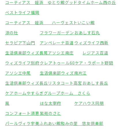
コーティアス 姪浜 ゆとり館
グッドタイムホーム西の丘
ベストライフ福岡
コーティアス 姪浜 ハーヴェストいこい館
涼の杜
フラワーガーデン
おあしす石丸
セラピア下山門
アンペレーナ百道
ウィズライフ西新
生活倶楽部ウィズ長尾
アソシエ南庄
レジアス百道
ウィズライフ別府
クレアトゥール60
ケア・ラポート野間
アソシエ中尾
生活倶楽部ウィズ南片江
生活倶楽部ウィズ長丘
リスタコート高宮
おあしす長丘
ケアホームやすらぎ
グループホーム さくら
風
はな太宰府
ケアハウス同朋
コンフォート須恵
紫苑のさと
パールヴィラ宇美ふれあい館
和みの里 悠友倶楽部