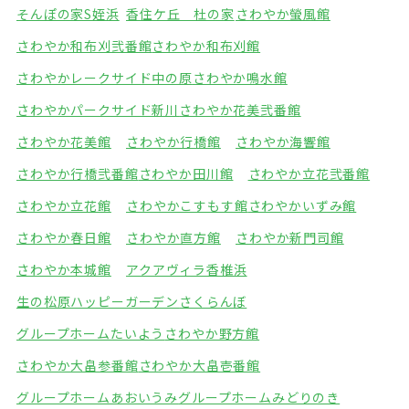
そんぽの家S姪浜
香住ケ丘 杜の家
さわやか螢風館
さわやか和布刈弐番館
さわやか和布刈館
さわやかレークサイド中の原
さわやか鳴水館
さわやかパークサイド新川
さわやか花美弐番館
さわやか花美館
さわやか行橋館
さわやか海響館
さわやか行橋弐番館
さわやか田川館
さわやか立花弐番館
さわやか立花館
さわやかこすもす館
さわやかいずみ館
さわやか春日館
さわやか直方館
さわやか新門司館
さわやか本城館
アクアヴィラ香椎浜
生の松原ハッピーガーデン
さくらんぼ
グループホームたいよう
さわやか野方館
さわやか大畠参番館
さわやか大畠壱番館
グループホームあおいうみ
グループホームみどりのき