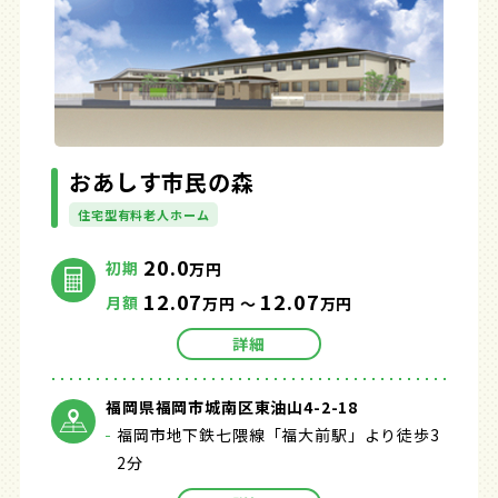
おあしす市民の森
住宅型有料老人ホーム
20.0
初期
万円
12.07
12.07
月額
万円 ～
万円
詳細
福岡県福岡市城南区東油山4-2-18
福岡市地下鉄七隈線「福大前駅」より徒歩3
2分