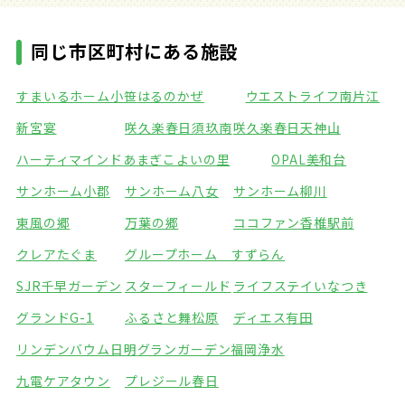
同じ市区町村にある施設
すまいるホーム小笹
はるのかぜ
ウエストライフ南片江
新宮宴
咲久楽春日須玖南
咲久楽春日天神山
ハーティマインドあまぎ
こよいの里
OPAL美和台
サンホーム小郡
サンホーム八女
サンホーム柳川
東風の郷
万葉の郷
ココファン香椎駅前
クレアたぐま
グループホーム すずらん
SJR千早ガーデン
スターフィールド
ライフステイいなつき
グランドG-1
ふるさと舞松原
ディエス有田
リンデンバウム日明
グランガーデン福岡浄水
九電ケアタウン
プレジール春日