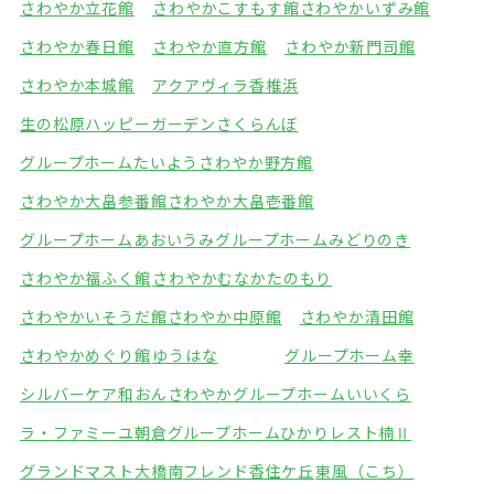
さわやか立花館
さわやかこすもす館
さわやかいずみ館
さわやか春日館
さわやか直方館
さわやか新門司館
さわやか本城館
アクアヴィラ香椎浜
生の松原ハッピーガーデン
さくらんぼ
グループホームたいよう
さわやか野方館
さわやか大畠参番館
さわやか大畠壱番館
グループホームあおいうみ
グループホームみどりのき
さわやか福ふく館
さわやかむなかたのもり
さわやかいそうだ館
さわやか中原館
さわやか清田館
さわやかめぐり館
ゆうはな
グループホーム幸
シルバーケア和おん
さわやかグループホームいいくら
ラ・ファミーユ朝倉
グループホームひかり
レスト楠Ⅱ
グランドマスト大橋南
フレンド香住ケ丘
東風（こち）