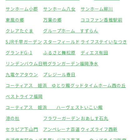
サンホーム小郡
サンホーム八女
サンホーム柳川
東風の郷
万葉の郷
ココファン香椎駅前
クレアたぐま
グループホーム すずらん
SJR千早ガーデン
スターフィールド
ライフステイいなつき
グランドG-1
ふるさと舞松原
ディエス有田
リンデンバウム日明
グランガーデン福岡浄水
九電ケアタウン
プレジール春日
コーティアス 姪浜 ゆとり館
グッドタイムホーム西の丘
ベストライフ福岡
コーティアス 姪浜 ハーヴェストいこい館
涼の杜
フラワーガーデン
おあしす石丸
セラピア下山門
アンペレーナ百道
ウィズライフ西新