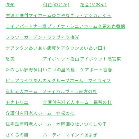
咲楽
和花(のどか)
花音(かおん)
生涯介護付マイホームゆきやなぎ
ラ・ナシカこくら
ライフパートナー堤
プラチナ・シニアホーム久留米壱番館
フラワーガーデン・ララ
ヴィラ梅光
ケアタウンあいあい飯塚
ケアタウンあいあい田川
想美
アイポケット亀山
アイポケット高宮東
たのしい家野多目
いこいの里糸島
ケアポート香春
ピュアライフあんのん
グループホーム マイライフ
有料老人ホーム メディカルヴィラ直方の杜
モナトリエ
介護付有料老人ホーム 福智の杜
介護付有料老人ホーム 笠松の杜
住宅型有料老人ホーム 木屋瀬の杜
いつくしの里
さくらの樹
ハーティーマインドあまぎ