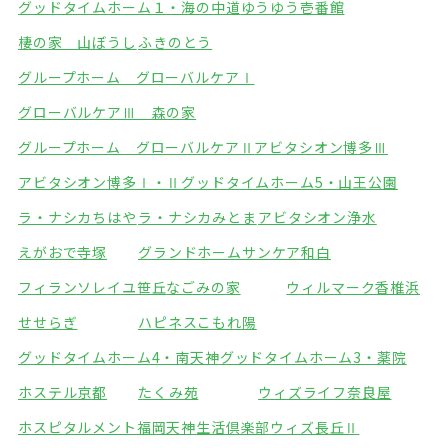
グッドタイムホーム１・海の中道
ゆうゆう壱番館
棲の家 山ぼうし
ふきのとう
グループホーム グローバルケアⅠ
グローバルケアⅢ 森の家
グループホーム グローバルケアⅡ
アビタシオン博多Ⅲ
アビタシオン博多Ⅰ・Ⅱ
グッドタイムホーム5・山王公園
ラ・ナシカちはや
ラ・ナシカみとま
アビタシオン浄水
えがおで寺塚
グランドホームサンケア和白
フィランソレイユ笹丘
なごみの家
ウィルマーク香椎浜
せせらぎ
ハピネスこもれ陽
グッドタイムホーム4・南天神
グッドタイムホーム3・薬院
ホステル京都
たくみ苑
ウィズライフ奈良屋
ホスピタルメント福岡天神
生活倶楽部ウィズ長丘Ⅱ