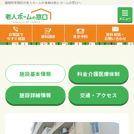
福岡市早良区の老人ホームの検索は老人ホームの窓口へ
アソシエ南庄
メニュー
お電話で
無料相談・
資料
請求
見学
予約
今すぐ相談
お問い合わせ
施設基本情報
料金介護医療体制
施設詳細情報
交通・アクセス