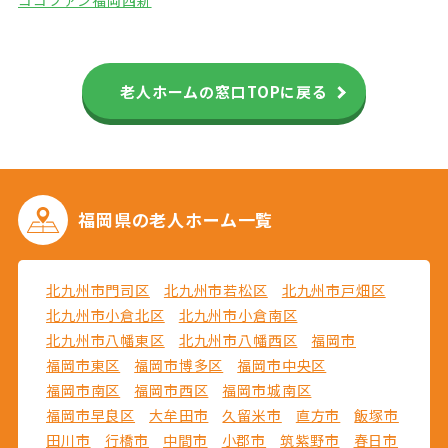
ココファン福岡西新
老人ホームの窓口TOPに戻る
福岡県の
老人ホーム一覧
北九州市門司区
北九州市若松区
北九州市戸畑区
北九州市小倉北区
北九州市小倉南区
北九州市八幡東区
北九州市八幡西区
福岡市
福岡市東区
福岡市博多区
福岡市中央区
福岡市南区
福岡市西区
福岡市城南区
福岡市早良区
大牟田市
久留米市
直方市
飯塚市
田川市
行橋市
中間市
小郡市
筑紫野市
春日市