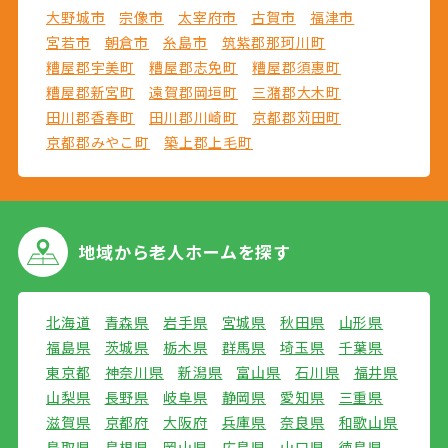
大野城市
宗像市
太宰府市
古賀市
福津市
宮若市
朝倉市
糸島市
筑紫郡那珂川町
糟屋郡宇美町
糟屋郡志免町
糟屋郡須惠町
糟屋郡新宮町
遠賀郡岡垣町
三潴郡大木町
田川郡香春町
田川郡川崎町
京都郡苅田町
京都郡みやこ町
築上郡上毛町
地域から
老人ホームを探す
北海道
青森県
岩手県
宮城県
秋田県
山形県
福島県
茨城県
栃木県
群馬県
埼玉県
千葉県
東京都
神奈川県
新潟県
富山県
石川県
福井県
山梨県
長野県
岐阜県
静岡県
愛知県
三重県
滋賀県
京都府
大阪府
兵庫県
奈良県
和歌山県
鳥取県
島根県
岡山県
広島県
山口県
徳島県