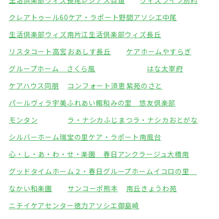
生活倶楽部ウィズ長尾
レジアス百道
ウィズライフ別府
クレアトゥール60
ケア・ラポート野間
アソシエ中尾
生活倶楽部ウィズ南片江
生活倶楽部ウィズ長丘
リスタコート高宮
おあしす長丘
ケアホームやすらぎ
グループホーム さくら
風
はな太宰府
ケアハウス同朋
コンフォート須恵
紫苑のさと
パールヴィラ宇美ふれあい館
和みの里 悠友倶楽部
モンタン
ラ・ナシカふじまつ
ラ・ナシカおとがな
シルバーホーム瑞宝の里
ケア・ラポート南風台
心・し・あ・わ・せ・楽園 春日
アンクラージュ大橋南
グッドタイムホーム２・春日
グループホームイコロの里
なかい和楽園
サンコーポ熊本
南丘きょうわ苑
ニチイケアセンター徳力
アソシエ御島崎