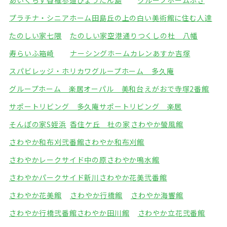
あいくらす香椎参道
ひょうたん島
グループホームふき
プラチナ・シニアホーム田島
丘の上の白い美術館に住む人達
たのしい家七隈
たのしい家空港通り
つくしの杜 八幡
寿らいふ箱崎
ナーシングホームカレン
あすか吉塚
スパビレッジ・ホリカワ
グループホーム 多久庵
グループホーム 楽居
オーパル 美和台
えがおで寺塚2番館
サポートリビング 多久庵
サポートリビング 楽居
そんぽの家S姪浜
香住ケ丘 杜の家
さわやか螢風館
さわやか和布刈弐番館
さわやか和布刈館
さわやかレークサイド中の原
さわやか鳴水館
さわやかパークサイド新川
さわやか花美弐番館
さわやか花美館
さわやか行橋館
さわやか海響館
さわやか行橋弐番館
さわやか田川館
さわやか立花弐番館