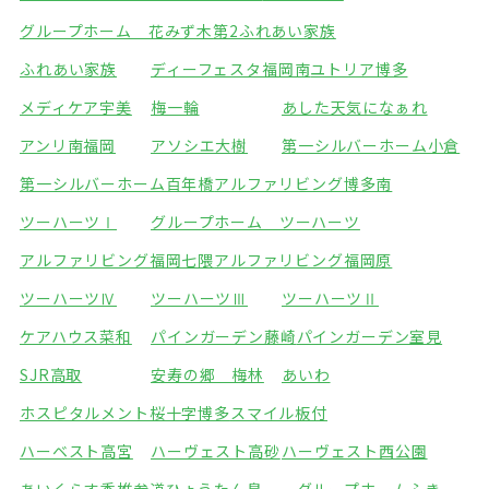
グループホーム 花みず木
第2ふれあい家族
ふれあい家族
ディーフェスタ福岡南
ユトリア博多
メディケア宇美
梅一輪
あした天気になぁれ
アンリ南福岡
アソシエ大樹
第一シルバーホーム小倉
第一シルバーホーム百年橋
アルファリビング博多南
ツーハーツⅠ
グループホーム ツーハーツ
アルファリビング福岡七隈
アルファリビング福岡原
ツーハーツⅣ
ツーハーツⅢ
ツーハーツⅡ
ケアハウス菜和
パインガーデン藤崎
パインガーデン室見
SJR高取
安寿の郷 梅林
あいわ
ホスピタルメント桜十字博多
スマイル板付
ハーベスト高宮
ハーヴェスト高砂
ハーヴェスト西公園