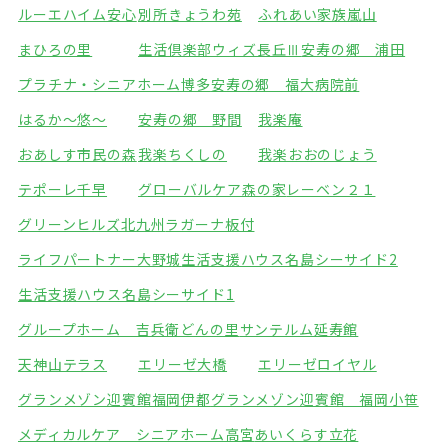
ルーエハイム安心
別所きょうわ苑
ふれあい家族嵐山
まひろの里
生活倶楽部ウィズ長丘Ⅲ
安寿の郷 浦田
プラチナ・シニアホーム博多
安寿の郷 福大病院前
はるか～悠～
安寿の郷 野間
我楽庵
おあしす市民の森
我楽ちくしの
我楽おおのじょう
テポーレ千早
グローバルケア森の家
レーベン２１
グリーンヒルズ北九州
ラガーナ板付
ライフパートナー大野城
生活支援ハウス名島シーサイド2
生活支援ハウス名島シーサイド1
グループホーム 吉兵衛どんの里
サンテルム延寿館
天神山テラス
エリーゼ大橋
エリーゼロイヤル
グランメゾン迎賓館福岡伊都
グランメゾン迎賓館 福岡小笹
メディカルケア シニアホーム高宮
あいくらす立花