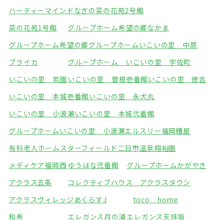
ハーティーマインドなぎの
菜の花苑2号館
菜の花苑1号館
グループホーム希望の郷なかま
グループホーム希望の郷
グループホームいこいの里 中原
ブライカ
グループホーム いこいの里 宇佐町
いこいの里 若園
いこいの里 曽根壱番館
いこいの里 徳吉
いこいの里 本城壱番館
いこいの里 永犬丸
いこいの里 小波瀬
いこいの里 本城弐番館
グループホームいこいの里 小波瀬
エルスリー福岡糟屋
有料老人ホームスターフィールド
二日市温泉翔裕園
メディケア福岡西
ゆうはな弐番館
グループホームかがやき
アクラス五条
コレクティブハウス アクラスタウン
アクラスヴィレッジ
あくらすJ
toco home
和希
エレガンス月の浦
エレガンス天拝坂