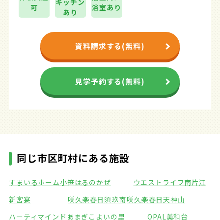
キッチン
可
浴室あり
あり
資料請求する(無料)
見学予約する(無料)
同じ市区町村にある施設
すまいるホーム小笹
はるのかぜ
ウエストライフ南片江
新宮宴
咲久楽春日須玖南
咲久楽春日天神山
ハーティマインドあまぎ
こよいの里
OPAL美和台