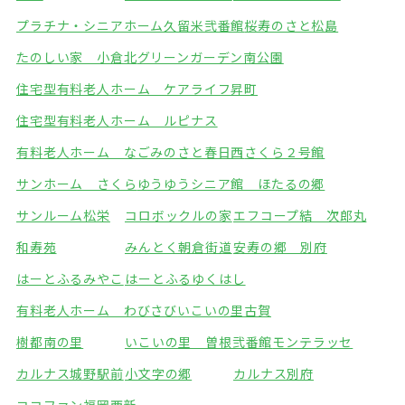
プラチナ・シニアホーム久留米弐番館
桜寿のさと松島
たのしい家 小倉北
グリーンガーデン南公園
住宅型有料老人ホーム ケアライフ昇町
住宅型有料老人ホーム ルピナス
有料老人ホーム なごみのさと春日西
さくら２号館
サンホーム さくら
ゆうゆうシニア館 ほたるの郷
サンルーム松栄
コロボックルの家
エフコープ結 次郎丸
和寿苑
みんとく朝倉街道
安寿の郷 別府
はーとふるみやこ
はーとふるゆくはし
有料老人ホーム わびさび
いこいの里古賀
樹都南の里
いこいの里 曽根弐番館
モンテラッセ
カルナス城野駅前
小文字の郷
カルナス別府