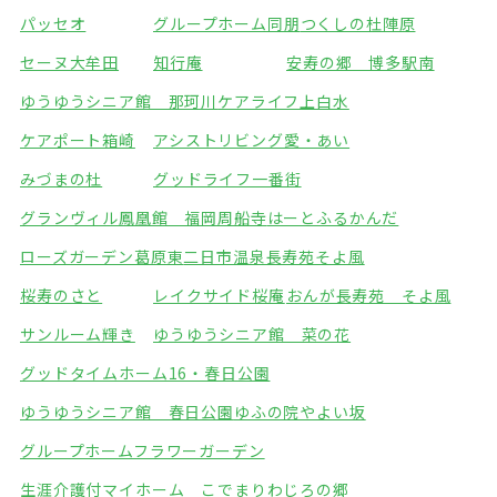
パッセオ
グループホーム同朋
つくしの杜陣原
セーヌ大牟田
知行庵
安寿の郷 博多駅南
ゆうゆうシニア館 那珂川
ケアライフ上白水
ケアポート箱崎
アシストリビング愛・あい
みづまの杜
グッドライフ一番街
グランヴィル鳳凰館 福岡周船寺
はーとふるかんだ
ローズガーデン葛原東
二日市温泉長寿苑そよ風
桜寿のさと
レイクサイド桜庵
おんが長寿苑 そよ風
サンルーム輝き
ゆうゆうシニア館 菜の花
グッドタイムホーム16・春日公園
ゆうゆうシニア館 春日公園
ゆふの院やよい坂
グループホームフラワーガーデン
生涯介護付マイホーム こでまり
わじろの郷