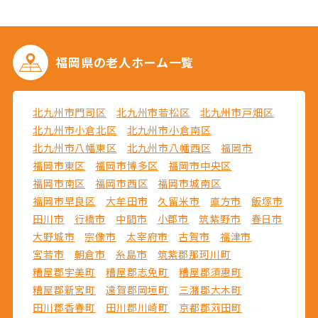
福岡県の
老人ホーム一覧
北九州市門司区
北九州市若松区
北九州市戸畑区
北九州市小倉北区
北九州市小倉南区
北九州市八幡東区
北九州市八幡西区
福岡市
福岡市東区
福岡市博多区
福岡市中央区
福岡市南区
福岡市西区
福岡市城南区
福岡市早良区
大牟田市
久留米市
直方市
飯塚市
田川市
行橋市
中間市
小郡市
筑紫野市
春日市
大野城市
宗像市
太宰府市
古賀市
福津市
宮若市
朝倉市
糸島市
筑紫郡那珂川町
糟屋郡宇美町
糟屋郡志免町
糟屋郡須惠町
糟屋郡新宮町
遠賀郡岡垣町
三潴郡大木町
田川郡香春町
田川郡川崎町
京都郡苅田町