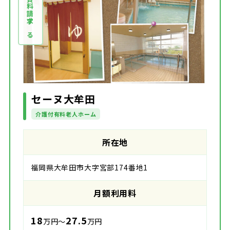
資料請求する
セーヌ大牟田
介護付有料老人ホーム
所在地
福岡県大牟田市大字宮部174番地1
月額利用料
18
27.5
万円～
万円