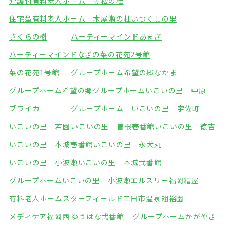
介護付有料老人ホーム 笠松の杜
住宅型有料老人ホーム 木屋瀬の杜
いつくしの里
さくらの樹
ハーティーマインドあまぎ
ハーティーマインドなぎの
菜の花苑2号館
菜の花苑1号館
グループホーム希望の郷なかま
グループホーム希望の郷
グループホームいこいの里 中原
ブライカ
グループホーム いこいの里 宇佐町
いこいの里 若園
いこいの里 曽根壱番館
いこいの里 徳吉
いこいの里 本城壱番館
いこいの里 永犬丸
いこいの里 小波瀬
いこいの里 本城弐番館
グループホームいこいの里 小波瀬
エルスリー福岡糟屋
有料老人ホームスターフィールド
二日市温泉翔裕園
メディケア福岡西
ゆうはな弐番館
グループホームかがやき