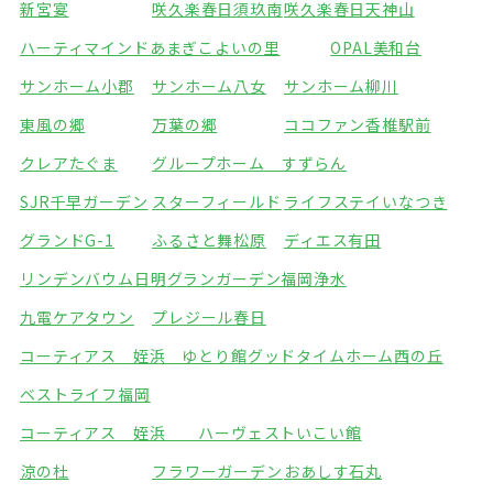
新宮宴
咲久楽春日須玖南
咲久楽春日天神山
ハーティマインドあまぎ
こよいの里
OPAL美和台
サンホーム小郡
サンホーム八女
サンホーム柳川
東風の郷
万葉の郷
ココファン香椎駅前
クレアたぐま
グループホーム すずらん
SJR千早ガーデン
スターフィールド
ライフステイいなつき
グランドG-1
ふるさと舞松原
ディエス有田
リンデンバウム日明
グランガーデン福岡浄水
九電ケアタウン
プレジール春日
コーティアス 姪浜 ゆとり館
グッドタイムホーム西の丘
ベストライフ福岡
コーティアス 姪浜 ハーヴェストいこい館
涼の杜
フラワーガーデン
おあしす石丸