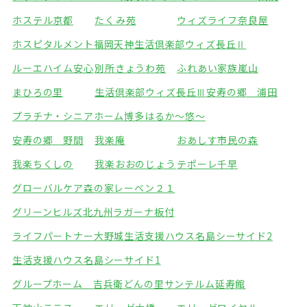
ホステル京都
たくみ苑
ウィズライフ奈良屋
ホスピタルメント福岡天神
生活倶楽部ウィズ長丘Ⅱ
ルーエハイム安心
別所きょうわ苑
ふれあい家族嵐山
まひろの里
生活倶楽部ウィズ長丘Ⅲ
安寿の郷 浦田
プラチナ・シニアホーム博多
はるか～悠～
安寿の郷 野間
我楽庵
おあしす市民の森
我楽ちくしの
我楽おおのじょう
テポーレ千早
グローバルケア森の家
レーベン２１
グリーンヒルズ北九州
ラガーナ板付
ライフパートナー大野城
生活支援ハウス名島シーサイド2
生活支援ハウス名島シーサイド1
グループホーム 吉兵衛どんの里
サンテルム延寿館