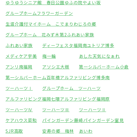
ゆうゆうシニア館 春日公園
ゆふの院やよい坂
グループホームフラワーガーデン
生涯介護付マイホーム こでまり
わじろの郷
グループホーム 花みず木
第2ふれあい家族
ふれあい家族
ディーフェスタ福岡南
ユトリア博多
メディケア宇美
梅一輪
あした天気になぁれ
アンリ南福岡
アソシエ大樹
第一シルバーホーム小倉
第一シルバーホーム百年橋
アルファリビング博多南
ツーハーツⅠ
グループホーム ツーハーツ
アルファリビング福岡七隈
アルファリビング福岡原
ツーハーツⅣ
ツーハーツⅢ
ツーハーツⅡ
ケアハウス菜和
パインガーデン藤崎
パインガーデン室見
SJR高取
安寿の郷 梅林
あいわ