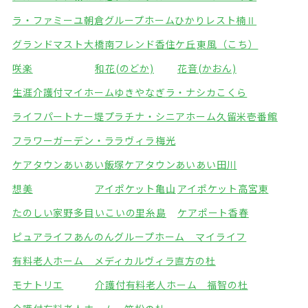
ラ・ファミーユ朝倉
グループホームひかり
レスト楠Ⅱ
グランドマスト大橋南
フレンド香住ケ丘
東風（こち）
咲楽
和花(のどか)
花音(かおん)
生涯介護付マイホームゆきやなぎ
ラ・ナシカこくら
ライフパートナー堤
プラチナ・シニアホーム久留米壱番館
フラワーガーデン・ララ
ヴィラ梅光
ケアタウンあいあい飯塚
ケアタウンあいあい田川
想美
アイポケット亀山
アイポケット高宮東
たのしい家野多目
いこいの里糸島
ケアポート香春
ピュアライフあんのん
グループホーム マイライフ
有料老人ホーム メディカルヴィラ直方の杜
モナトリエ
介護付有料老人ホーム 福智の杜