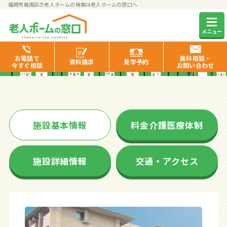
福岡市城南区の老人ホームの検索は老人ホームの窓口へ
安寿の郷 福大病院前
メニュー
お電話で
無料相談・
資料
請求
見学
予約
今すぐ相談
お問い合わせ
施設基本情報
料金介護医療体制
施設詳細情報
交通・アクセス