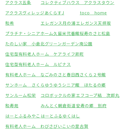
アクラス五条
コレクティブハウス アクラスタウン
アクラスヴィレッジ
あくらすJ
toco home
和希
エレガンス月の浦
エレガンス天拝坂
プラチナ・シニアホーム久留米弐番館
桜寿のさと松島
たのしい家 小倉北
グリーンガーデン南公園
住宅型有料老人ホーム ケアライフ昇町
住宅型有料老人ホーム ルピナス
有料老人ホーム なごみのさと春日西
さくら２号館
サンホーム さくら
ゆうゆうシニア館 ほたるの郷
サンルーム松栄
コロボックルの家
エフコープ結 次郎丸
和寿苑
みんとく朝倉街道
安寿の郷 別府
はーとふるみやこ
はーとふるゆくはし
有料老人ホーム わびさび
いこいの里古賀