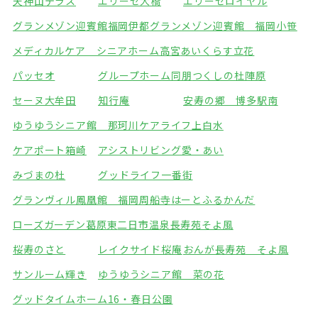
天神山テラス
エリーゼ大橋
エリーゼロイヤル
グランメゾン迎賓館福岡伊都
グランメゾン迎賓館 福岡小笹
メディカルケア シニアホーム高宮
あいくらす立花
パッセオ
グループホーム同朋
つくしの杜陣原
セーヌ大牟田
知行庵
安寿の郷 博多駅南
ゆうゆうシニア館 那珂川
ケアライフ上白水
ケアポート箱崎
アシストリビング愛・あい
みづまの杜
グッドライフ一番街
グランヴィル鳳凰館 福岡周船寺
はーとふるかんだ
ローズガーデン葛原東
二日市温泉長寿苑そよ風
桜寿のさと
レイクサイド桜庵
おんが長寿苑 そよ風
サンルーム輝き
ゆうゆうシニア館 菜の花
グッドタイムホーム16・春日公園