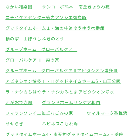
なかい和楽園
サンコーポ熊本
南丘きょうわ苑
ニチイケアセンター徳力
アソシエ御島崎
グッドタイムホーム１・海の中道
ゆうゆう壱番館
棲の家 山ぼうし
ふきのとう
グループホーム グローバルケアⅠ
グローバルケアⅢ 森の家
グループホーム グローバルケアⅡ
アビタシオン博多Ⅲ
アビタシオン博多Ⅰ・Ⅱ
グッドタイムホーム5・山王公園
ラ・ナシカちはや
ラ・ナシカみとま
アビタシオン浄水
えがおで寺塚
グランドホームサンケア和白
フィランソレイユ笹丘
なごみの家
ウィルマーク香椎浜
せせらぎ
ハピネスこもれ陽
グッドタイムホーム4・南天神
グッドタイムホーム3・薬院