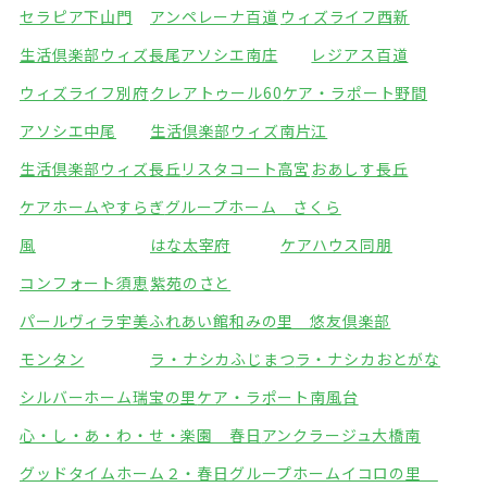
セラピア下山門
アンペレーナ百道
ウィズライフ西新
生活倶楽部ウィズ長尾
アソシエ南庄
レジアス百道
ウィズライフ別府
クレアトゥール60
ケア・ラポート野間
アソシエ中尾
生活倶楽部ウィズ南片江
生活倶楽部ウィズ長丘
リスタコート高宮
おあしす長丘
ケアホームやすらぎ
グループホーム さくら
風
はな太宰府
ケアハウス同朋
コンフォート須恵
紫苑のさと
パールヴィラ宇美ふれあい館
和みの里 悠友倶楽部
モンタン
ラ・ナシカふじまつ
ラ・ナシカおとがな
シルバーホーム瑞宝の里
ケア・ラポート南風台
心・し・あ・わ・せ・楽園 春日
アンクラージュ大橋南
グッドタイムホーム２・春日
グループホームイコロの里