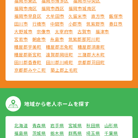
福岡市東区
福岡市博多区
福岡市中央区
福岡市南区
福岡市西区
福岡市城南区
福岡市早良区
大牟田市
久留米市
直方市
飯塚市
田川市
行橋市
中間市
小郡市
筑紫野市
春日市
大野城市
宗像市
太宰府市
古賀市
福津市
宮若市
朝倉市
糸島市
筑紫郡那珂川町
糟屋郡宇美町
糟屋郡志免町
糟屋郡須惠町
糟屋郡新宮町
遠賀郡岡垣町
三潴郡大木町
田川郡香春町
田川郡川崎町
京都郡苅田町
京都郡みやこ町
築上郡上毛町
地域から
老人ホームを探す
北海道
青森県
岩手県
宮城県
秋田県
山形県
福島県
茨城県
栃木県
群馬県
埼玉県
千葉県