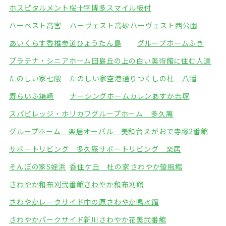
ホスピタルメント桜十字博多
スマイル板付
ハーベスト高宮
ハーヴェスト高砂
ハーヴェスト西公園
あいくらす香椎参道
ひょうたん島
グループホームふき
プラチナ・シニアホーム田島
丘の上の白い美術館に住む人達
たのしい家七隈
たのしい家空港通り
つくしの杜 八幡
寿らいふ箱崎
ナーシングホームカレン
あすか吉塚
スパビレッジ・ホリカワ
グループホーム 多久庵
グループホーム 楽居
オーパル 美和台
えがおで寺塚2番館
サポートリビング 多久庵
サポートリビング 楽居
そんぽの家S姪浜
香住ケ丘 杜の家
さわやか螢風館
さわやか和布刈弐番館
さわやか和布刈館
さわやかレークサイド中の原
さわやか鳴水館
さわやかパークサイド新川
さわやか花美弐番館