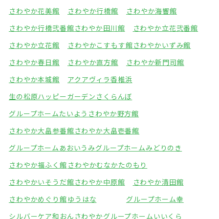
さわやか花美館
さわやか行橋館
さわやか海響館
さわやか行橋弐番館
さわやか田川館
さわやか立花弐番館
さわやか立花館
さわやかこすもす館
さわやかいずみ館
さわやか春日館
さわやか直方館
さわやか新門司館
さわやか本城館
アクアヴィラ香椎浜
生の松原ハッピーガーデン
さくらんぼ
グループホームたいよう
さわやか野方館
さわやか大畠参番館
さわやか大畠壱番館
グループホームあおいうみ
グループホームみどりのき
さわやか福ふく館
さわやかむなかたのもり
さわやかいそうだ館
さわやか中原館
さわやか清田館
さわやかめぐり館
ゆうはな
グループホーム幸
シルバーケア和おん
さわやかグループホームいいくら