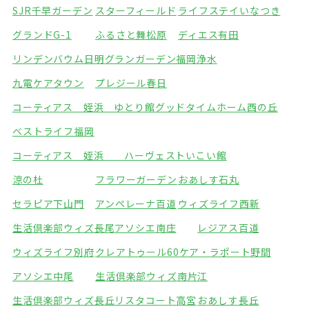
SJR千早ガーデン
スターフィールド
ライフステイいなつき
グランドG-1
ふるさと舞松原
ディエス有田
リンデンバウム日明
グランガーデン福岡浄水
九電ケアタウン
プレジール春日
コーティアス 姪浜 ゆとり館
グッドタイムホーム西の丘
ベストライフ福岡
コーティアス 姪浜 ハーヴェストいこい館
涼の杜
フラワーガーデン
おあしす石丸
セラピア下山門
アンペレーナ百道
ウィズライフ西新
生活倶楽部ウィズ長尾
アソシエ南庄
レジアス百道
ウィズライフ別府
クレアトゥール60
ケア・ラポート野間
アソシエ中尾
生活倶楽部ウィズ南片江
生活倶楽部ウィズ長丘
リスタコート高宮
おあしす長丘