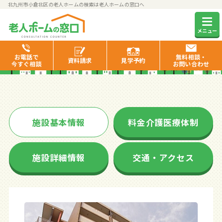
北九州市小倉北区の老人ホームの検索は老人ホームの窓口へ
サンコーポ熊本
メニュー
お電話で
無料相談・
資料
請求
見学
予約
今すぐ相談
お問い合わせ
施設基本情報
料金介護医療体制
施設詳細情報
交通・アクセス