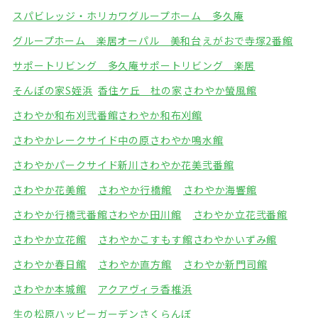
スパビレッジ・ホリカワ
グループホーム 多久庵
グループホーム 楽居
オーパル 美和台
えがおで寺塚2番館
サポートリビング 多久庵
サポートリビング 楽居
そんぽの家S姪浜
香住ケ丘 杜の家
さわやか螢風館
さわやか和布刈弐番館
さわやか和布刈館
さわやかレークサイド中の原
さわやか鳴水館
さわやかパークサイド新川
さわやか花美弐番館
さわやか花美館
さわやか行橋館
さわやか海響館
さわやか行橋弐番館
さわやか田川館
さわやか立花弐番館
さわやか立花館
さわやかこすもす館
さわやかいずみ館
さわやか春日館
さわやか直方館
さわやか新門司館
さわやか本城館
アクアヴィラ香椎浜
生の松原ハッピーガーデン
さくらんぼ