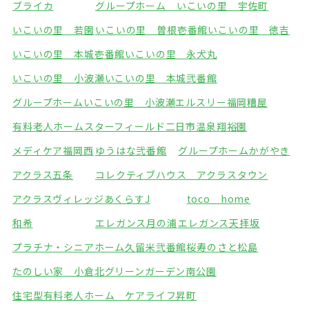
ブライカ
グループホーム いこいの里 宇佐町
いこいの里 若園
いこいの里 曽根壱番館
いこいの里 徳吉
いこいの里 本城壱番館
いこいの里 永犬丸
いこいの里 小波瀬
いこいの里 本城弐番館
グループホームいこいの里 小波瀬
エルスリー福岡糟屋
有料老人ホームスターフィールド
二日市温泉翔裕園
メディケア福岡西
ゆうはな弐番館
グループホームかがやき
アクラス五条
コレクティブハウス アクラスタウン
アクラスヴィレッジ
あくらすJ
toco home
和希
エレガンス月の浦
エレガンス天拝坂
プラチナ・シニアホーム久留米弐番館
桜寿のさと松島
たのしい家 小倉北
グリーンガーデン南公園
住宅型有料老人ホーム ケアライフ昇町