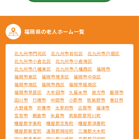
福岡県の
老人ホーム一覧
北九州市門司区
北九州市若松区
北九州市戸畑区
北九州市小倉北区
北九州市小倉南区
北九州市八幡東区
北九州市八幡西区
福岡市
福岡市東区
福岡市博多区
福岡市中央区
福岡市南区
福岡市西区
福岡市城南区
福岡市早良区
大牟田市
久留米市
直方市
飯塚市
田川市
行橋市
中間市
小郡市
筑紫野市
春日市
大野城市
宗像市
太宰府市
古賀市
福津市
宮若市
朝倉市
糸島市
筑紫郡那珂川町
糟屋郡宇美町
糟屋郡志免町
糟屋郡須惠町
糟屋郡新宮町
遠賀郡岡垣町
三潴郡大木町
田川郡香春町
田川郡川崎町
京都郡苅田町