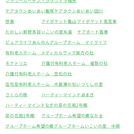
フラワーガーデン・ララ
ヴィラ梅光
ケアタウンあいあい飯塚
ケアタウンあいあい田川
想美
アイポケット亀山
アイポケット高宮東
たのしい家野多目
いこいの里糸島
ケアポート香春
ピュアライフあんのん
グループホーム マイライフ
有料老人ホーム メディカルヴィラ直方の杜
モナトリエ
介護付有料老人ホーム 福智の杜
介護付有料老人ホーム 笠松の杜
住宅型有料老人ホーム 木屋瀬の杜
いつくしの里
さくらの樹
ハーティーマインドあまぎ
ハーティーマインドなぎの
菜の花苑2号館
菜の花苑1号館
グループホーム希望の郷なかま
グループホーム希望の郷
グループホームいこいの里 中原