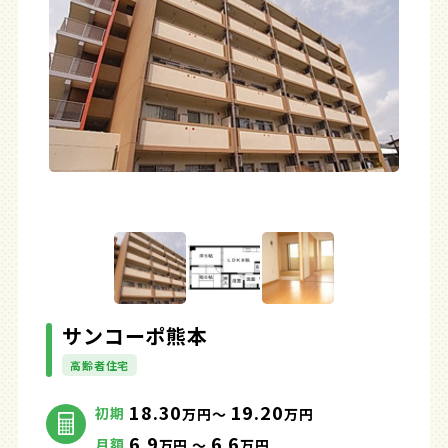
サンコーポ熊本
高齢者住宅
18.30
19.20
初期
万円～
万円
6.9
6.6
月額
万円 ～
万円