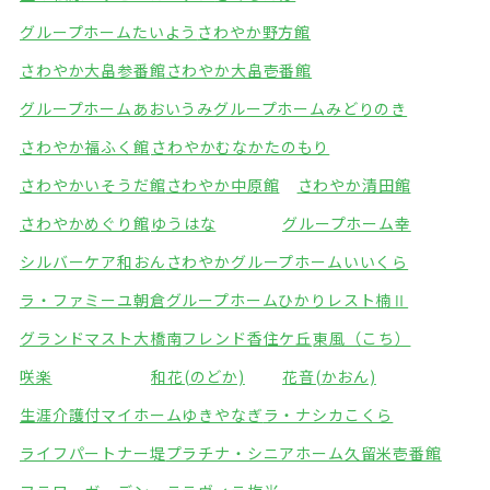
グループホームたいよう
さわやか野方館
さわやか大畠参番館
さわやか大畠壱番館
グループホームあおいうみ
グループホームみどりのき
さわやか福ふく館
さわやかむなかたのもり
さわやかいそうだ館
さわやか中原館
さわやか清田館
さわやかめぐり館
ゆうはな
グループホーム幸
シルバーケア和おん
さわやかグループホームいいくら
ラ・ファミーユ朝倉
グループホームひかり
レスト楠Ⅱ
グランドマスト大橋南
フレンド香住ケ丘
東風（こち）
咲楽
和花(のどか)
花音(かおん)
生涯介護付マイホームゆきやなぎ
ラ・ナシカこくら
ライフパートナー堤
プラチナ・シニアホーム久留米壱番館