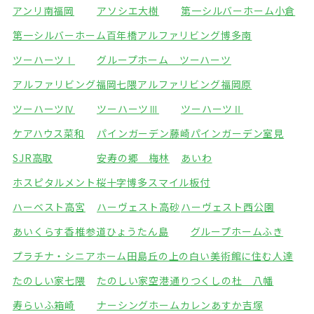
アンリ南福岡
アソシエ大樹
第一シルバーホーム小倉
第一シルバーホーム百年橋
アルファリビング博多南
ツーハーツⅠ
グループホーム ツーハーツ
アルファリビング福岡七隈
アルファリビング福岡原
ツーハーツⅣ
ツーハーツⅢ
ツーハーツⅡ
ケアハウス菜和
パインガーデン藤崎
パインガーデン室見
SJR高取
安寿の郷 梅林
あいわ
ホスピタルメント桜十字博多
スマイル板付
ハーベスト高宮
ハーヴェスト高砂
ハーヴェスト西公園
あいくらす香椎参道
ひょうたん島
グループホームふき
プラチナ・シニアホーム田島
丘の上の白い美術館に住む人達
たのしい家七隈
たのしい家空港通り
つくしの杜 八幡
寿らいふ箱崎
ナーシングホームカレン
あすか吉塚