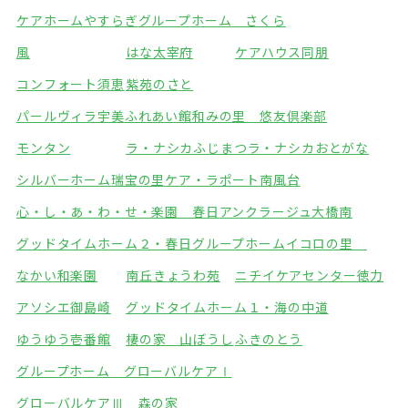
ケアホームやすらぎ
グループホーム さくら
風
はな太宰府
ケアハウス同朋
コンフォート須恵
紫苑のさと
パールヴィラ宇美ふれあい館
和みの里 悠友倶楽部
モンタン
ラ・ナシカふじまつ
ラ・ナシカおとがな
シルバーホーム瑞宝の里
ケア・ラポート南風台
心・し・あ・わ・せ・楽園 春日
アンクラージュ大橋南
グッドタイムホーム２・春日
グループホームイコロの里
なかい和楽園
南丘きょうわ苑
ニチイケアセンター徳力
アソシエ御島崎
グッドタイムホーム１・海の中道
ゆうゆう壱番館
棲の家 山ぼうし
ふきのとう
グループホーム グローバルケアⅠ
グローバルケアⅢ 森の家