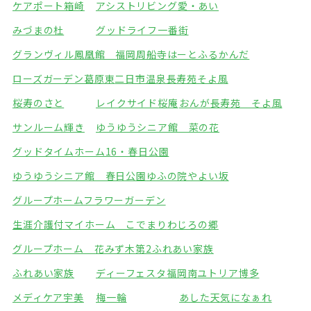
ケアポート箱崎
アシストリビング愛・あい
みづまの杜
グッドライフ一番街
グランヴィル鳳凰館 福岡周船寺
はーとふるかんだ
ローズガーデン葛原東
二日市温泉長寿苑そよ風
桜寿のさと
レイクサイド桜庵
おんが長寿苑 そよ風
サンルーム輝き
ゆうゆうシニア館 菜の花
グッドタイムホーム16・春日公園
ゆうゆうシニア館 春日公園
ゆふの院やよい坂
グループホームフラワーガーデン
生涯介護付マイホーム こでまり
わじろの郷
グループホーム 花みず木
第2ふれあい家族
ふれあい家族
ディーフェスタ福岡南
ユトリア博多
メディケア宇美
梅一輪
あした天気になぁれ