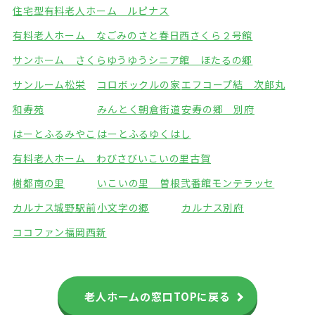
住宅型有料老人ホーム ルピナス
有料老人ホーム なごみのさと春日西
さくら２号館
サンホーム さくら
ゆうゆうシニア館 ほたるの郷
サンルーム松栄
コロボックルの家
エフコープ結 次郎丸
和寿苑
みんとく朝倉街道
安寿の郷 別府
はーとふるみやこ
はーとふるゆくはし
有料老人ホーム わびさび
いこいの里古賀
樹都南の里
いこいの里 曽根弐番館
モンテラッセ
カルナス城野駅前
小文字の郷
カルナス別府
ココファン福岡西新
老人ホームの窓口TOPに戻る