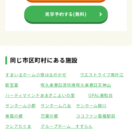
見学予約する(無料)
同じ市区町村にある施設
すまいるホーム小笹
はるのかぜ
ウエストライフ南片江
新宮宴
咲久楽春日須玖南
咲久楽春日天神山
ハーティマインドあまぎ
こよいの里
OPAL美和台
サンホーム小郡
サンホーム八女
サンホーム柳川
東風の郷
万葉の郷
ココファン香椎駅前
クレアたぐま
グループホーム すずらん