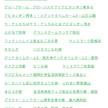
グループホーム グローバルケアⅡ
アビタシオン博多Ⅲ
アビタシオン博多Ⅰ・Ⅱ
グッドタイムホーム5・山王公園
ラ・ナシカちはや
ラ・ナシカみとま
アビタシオン浄水
えがおで寺塚
グランドホームサンケア和白
フィランソレイユ笹丘
なごみの家
ウィルマーク香椎浜
せせらぎ
ハピネスこもれ陽
グッドタイムホーム4・南天神
グッドタイムホーム3・薬院
ホステル京都
たくみ苑
ウィズライフ奈良屋
ホスピタルメント福岡天神
生活倶楽部ウィズ長丘Ⅱ
ルーエハイム安心
別所きょうわ苑
ふれあい家族嵐山
まひろの里
生活倶楽部ウィズ長丘Ⅲ
安寿の郷 浦田
プラチナ・シニアホーム博多
安寿の郷 福大病院前