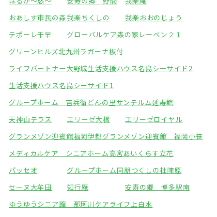
はるか～悠～
安寿の郷 野間
我楽庵
おあしす市民の森
我楽ちくしの
我楽おおのじょう
テポーレ千早
グローバルケア森の家
レーベン２１
グリーンヒルズ北九州
ラガーナ板付
ライフパートナー大野城
生活支援ハウス名島シーサイド2
生活支援ハウス名島シーサイド1
グループホーム 吉兵衛どんの里
サンテルム延寿館
天神山テラス
エリーゼ大橋
エリーゼロイヤル
グランメゾン迎賓館福岡伊都
グランメゾン迎賓館 福岡小笹
メディカルケア シニアホーム高宮
あいくらす立花
パッセオ
グループホーム同朋
つくしの杜陣原
セーヌ大牟田
知行庵
安寿の郷 博多駅南
ゆうゆうシニア館 那珂川
ケアライフ上白水