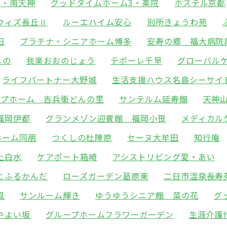
4・南天神
グッドタイムホーム3・薬院
ホステル京都
ウィズ長丘Ⅱ
ルーエハイム安心
別所きょうわ苑
田
プラチナ・シニアホーム博多
安寿の郷 福大病院
しの
我楽おおのじょう
テポーレ千早
グローバル
ライフパートナー大野城
生活支援ハウス名島シーサイ
ープホーム 吉兵衛どんの里
サンテルム延寿館
天神
福岡伊都
グランメゾン迎賓館 福岡小笹
メディカル
ホーム同朋
つくしの杜陣原
セーヌ大牟田
知行庵
上白水
ケアポート箱崎
アシストリビング愛・あい
とふるかんだ
ローズガーデン葛原東
二日市温泉長寿
風
サンルーム輝き
ゆうゆうシニア館 菜の花
グ
やよい坂
グループホームフラワーガーデン
生涯介護