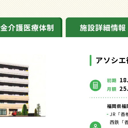
料金介護医療体制
施設詳細情報
アソシエ
18
初期
25
月額
福岡県福岡
JR「香
西鉄「