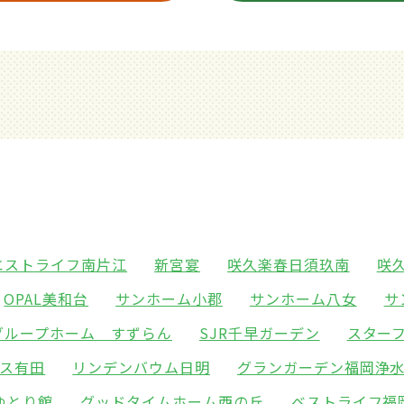
エストライフ南片江
新宮宴
咲久楽春日須玖南
咲
OPAL美和台
サンホーム小郡
サンホーム八女
サ
グループホーム すずらん
SJR千早ガーデン
スター
ス有田
リンデンバウム日明
グランガーデン福岡浄
ゆとり館
グッドタイムホーム西の丘
ベストライフ福