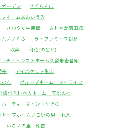
ーガーデン
さくらんぼ
ープホームあおいうみ
さわやか中原館
さわやか清田館
ームいいくら
ラ・ファミーユ朝倉
）
咲楽
和花(のどか)
プラチナ・シニアホーム久留米壱番館
想美
アイポケット亀山
んのん
グループホーム マイライフ
介護付有料老人ホーム 笠松の杜
ハーティーマインドなぎの
グループホームいこいの里 中原
いこいの里 徳吉