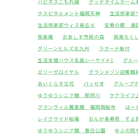
ハピネスこもれ陽
グッドタイムホーム
ホスピタルメント福岡天神
生活倶楽部
生活倶楽部ウィズ長丘Ⅲ
安寿の郷 浦
我楽庵
おあしす市民の森
我楽ちく
グリーンヒルズ北九州
ラガーナ板付
生活支援ハウス名島シーサイド1
グル
エリーゼロイヤル
グランメゾン迎賓館
あいくらす立花
パッセオ
グループ
ゆうゆうシニア館 那珂川
ケアライフ
グランヴィル鳳凰館 福岡周船寺
はー
レイクサイド桜庵
おんが長寿苑 そよ
ゆうゆうシニア館 春日公園
ゆふの院