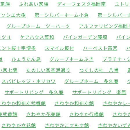
い家族
ふれあい家族
ディーフェスタ福岡南
ユトリ
アソシエ大樹
第一シルバーホーム小倉
第一シルバー
グループホーム ツーハーツ
アルファリビング福岡
ーツⅡ
ケアハウス菜和
パインガーデン藤崎
パイ
メント桜十字博多
スマイル板付
ハーベスト高宮
道
ひょうたん島
グループホームふき
プラチナ・
い家七隈
たのしい家空港通り
つくしの杜 八幡
スパビレッジ・ホリカワ
グループホーム 多久庵
サポートリビング 多久庵
サポートリビング 楽居
さわやか和布刈弐番館
さわやか和布刈館
さわやかレ
美弐番館
さわやか花美館
さわやか行橋館
さわや
さわやか立花館
さわやかこすもす館
さわやかいず