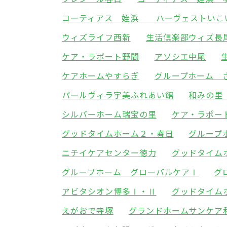
コーティアス 姪浜 ハーヴェストいこ
ウィズライフ西新
生活倶楽部ウィズ長
ケア・ラポート野間
アソシエ中尾
ケアホームやすらぎ
グループホーム 
パールヴィラ宇美ふれあい館
和みの里
シルバーホーム瑞宝の里
ケア・ラポー
グッドタイムホーム２・春日
グループ
ニチイケアセンター徳力
グッドタイム
グループホーム グローバルケアⅠ
グ
アビタシオン博多Ⅰ・Ⅱ
グッドタイム
えがおで寺塚
グランドホームサンケア