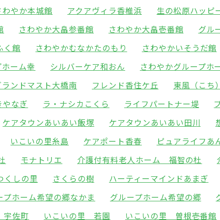
さわやか本城館
アクアヴィラ香椎浜
生の松原ハッピ
館
さわやか大畠参番館
さわやか大畠壱番館
グル
ふく館
さわやかむなかたのもり
さわやかいそうだ館
プホーム幸
シルバーケア和おん
さわやかグループホ
グランドマスト大橋南
フレンド香住ケ丘
東風（こち
きやなぎ
ラ・ナシカこくら
ライフパートナー堤
ケアタウンあいあい飯塚
ケアタウンあいあい田川
いこいの里糸島
ケアポート香春
ピュアライフあ
杜
モナトリエ
介護付有料老人ホーム 福智の杜
つくしの里
さくらの樹
ハーティーマインドあまぎ
ープホーム希望の郷なかま
グループホーム希望の郷
 宇佐町
いこいの里 若園
いこいの里 曽根壱番館