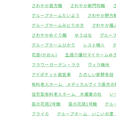
さわやか直方館
さわやか新門司館
グループホームたいよう
さわやか野方
グループホームみどりのき
さわやか福
さわやかめぐり館
ゆうはな
グルー
グループホームひかり
レスト楠Ⅱ
花音(かおん)
生涯介護付マイホームゆ
フラワーガーデン・ララ
ヴィラ梅光
アイポケット高宮東
たのしい家野多目
有料老人ホーム メディカルヴィラ直方の
住宅型有料老人ホーム 木屋瀬の杜
い
菜の花苑2号館
菜の花苑1号館
グル
ブライカ
グループホーム いこいの里