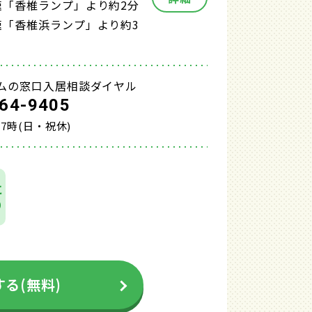
速「香椎ランプ」より約2分
速「香椎浜ランプ」より約3
ムの窓口入居相談ダイヤル
64-9405
17時(日・祝休)
に
り
る(無料)