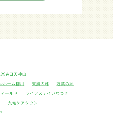
久楽春日天神山
ンホーム柳川
東風の郷
万葉の郷
フィールド
ライフステイいなつき
水
九電ケアタウン
岡