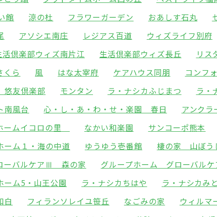
い館
涼の杜
フラワーガーデン
おあしす石丸
尾
アソシエ南庄
レジアス百道
ウィズライフ別府
生活倶楽部ウィズ南片江
生活倶楽部ウィズ長丘
リス
さくら
風
はな太宰府
ケアハウス同朋
コンフ
 悠友倶楽部
モンタン
ラ・ナシカふじまつ
ラ・
ト南風台
心・し・あ・わ・せ・楽園 春日
アンクラ
ホームイコロの里
なかい和楽園
サンコーポ熊本
ホーム１・海の中道
ゆうゆう壱番館
棲の家 山ぼう
ローバルケアⅢ 森の家
グループホーム グローバルケ
ホーム5・山王公園
ラ・ナシカちはや
ラ・ナシカみ
和白
フィランソレイユ笹丘
なごみの家
ウィルマ