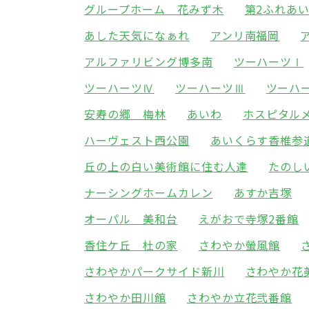
グループホーム 花みず木
第2ふれあ
あした天気になぁれ
アンリ南福岡
アルファリビング博多南
ツーハーツⅠ
ツーハーツⅣ
ツーハーツⅢ
ツーハ
安寿の郷 梅林
あいわ
ホスピタル
ハーヴェスト西公園
あいくらす香椎参
丘の上の白い美術館に住む人達
たのし
ナーシングホームカレン
あすか吉塚
オーパル 美和台
えがおで寺塚2番館
香住ケ丘 杜の家
さわやか螢風館
さわやかパークサイド新川
さわやか花
さわやか田川館
さわやか立花弐番館