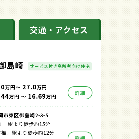
交通・アクセス
御島崎
サービス付き高齢者向け住宅
.0
27.0
万円～
万円
詳細
.44
16.69
万円 ～
万円
市東区御島崎2-3-5
椎」駅より徒歩約15分
香椎」駅より徒歩約12分
詳細