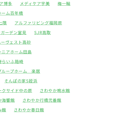
ア博多
メディケア宇美
梅一輪
ホーム百年橋
七隈
アルファリビング福岡原
ンガーデン室見
SJR高取
ハーヴェスト高砂
シニアホーム田島
寿らいふ箱崎
グループホーム 楽居
そんぽの家S姪浜
ークサイド中の原
さわやか鳴水館
か海響館
さわやか行橋弐番館
み館
さわやか春日館