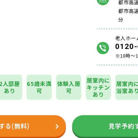
都市高
都市高
分
老人ホー
0120-
※10時～
居室内に
2人部屋
65歳未満
体験入居
居室内
キッチン
あり
可
可
浴室あ
あり
する(無料)
見学予約す