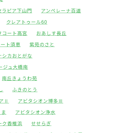
セラピア下山門
アンペレーナ百道
クレアトゥール60
タコート高宮
おあしす長丘
ォート須恵
紫苑のさと
ナシカおとがな
ージュ大橋南
南丘きょうわ苑
し
ふきのとう
アⅡ
アビタシオン博多Ⅲ
とま
アビタシオン浄水
ーク香椎浜
せせらぎ