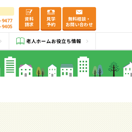
資料
見学
無料相談・
-9477
請求
予約
お問い合わせ
-9405
老人ホーム
お役立ち情報