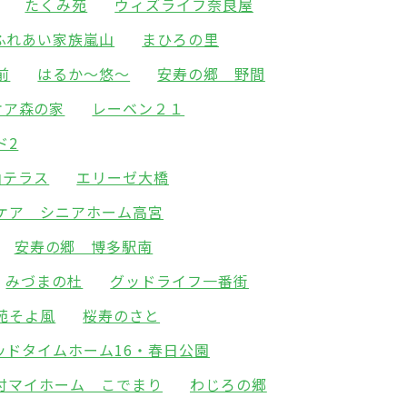
たくみ苑
ウィズライフ奈良屋
ふれあい家族嵐山
まひろの里
前
はるか～悠～
安寿の郷 野間
ケア森の家
レーベン２１
ド2
山テラス
エリーゼ大橋
ケア シニアホーム高宮
安寿の郷 博多駅南
みづまの杜
グッドライフ一番街
苑そよ風
桜寿のさと
ッドタイムホーム16・春日公園
付マイホーム こでまり
わじろの郷