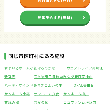
見学予約する(無料)
同じ市区町村にある施設
すまいるホーム小笹
はるのかぜ
ウエストライフ南片江
新宮宴
咲久楽春日須玖南
咲久楽春日天神山
ハーティマインドあまぎ
こよいの里
OPAL美和台
サンホーム小郡
サンホーム八女
サンホーム柳川
東風の郷
万葉の郷
ココファン香椎駅前