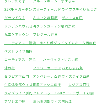
クレアたぐま
グループホーム すずらん
SJR千早ガーデン
スターフィールド
ライフステイいなつき
グランドG-1
ふるさと舞松原
ディエス有田
リンデンバウム日明
グランガーデン福岡浄水
九電ケアタウン
プレジール春日
コーティアス 姪浜 ゆとり館
グッドタイムホーム西の丘
ベストライフ福岡
コーティアス 姪浜 ハーヴェストいこい館
涼の杜
フラワーガーデン
おあしす石丸
セラピア下山門
アンペレーナ百道
ウィズライフ西新
生活倶楽部ウィズ長尾
アソシエ南庄
レジアス百道
ウィズライフ別府
クレアトゥール60
ケア・ラポート野間
アソシエ中尾
生活倶楽部ウィズ南片江