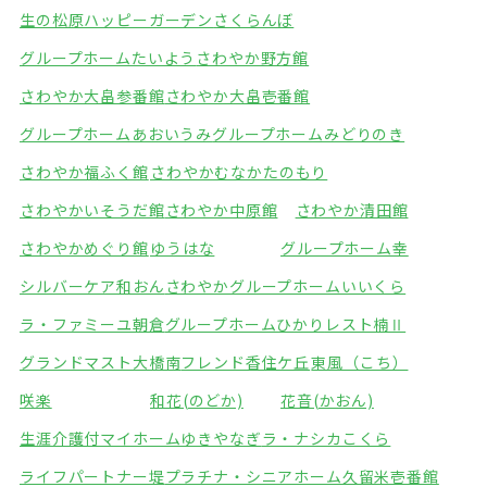
生の松原ハッピーガーデン
さくらんぼ
グループホームたいよう
さわやか野方館
さわやか大畠参番館
さわやか大畠壱番館
グループホームあおいうみ
グループホームみどりのき
さわやか福ふく館
さわやかむなかたのもり
さわやかいそうだ館
さわやか中原館
さわやか清田館
さわやかめぐり館
ゆうはな
グループホーム幸
シルバーケア和おん
さわやかグループホームいいくら
ラ・ファミーユ朝倉
グループホームひかり
レスト楠Ⅱ
グランドマスト大橋南
フレンド香住ケ丘
東風（こち）
咲楽
和花(のどか)
花音(かおん)
生涯介護付マイホームゆきやなぎ
ラ・ナシカこくら
ライフパートナー堤
プラチナ・シニアホーム久留米壱番館