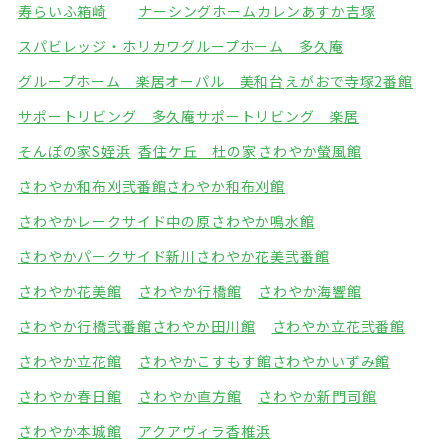
寿らいふ箱崎
ナーシングホームカレン
あすか吉塚
スパビレッジ・ホリカワ
グループホーム 多久庵
グループホーム 楽居
オーパル 美和台
えがおで寺塚2番館
サポートリビング 多久庵
サポートリビング 楽居
そんぽの家S姪浜
香住ケ丘 杜の家
さわやか螢風館
さわやか和布刈弐番館
さわやか和布刈館
さわやかレークサイド中の原
さわやか鳴水館
さわやかパークサイド新川
さわやか花美弐番館
さわやか花美館
さわやか行橋館
さわやか海響館
さわやか行橋弐番館
さわやか田川館
さわやか立花弐番館
さわやか立花館
さわやかこすもす館
さわやかいずみ館
さわやか春日館
さわやか直方館
さわやか新門司館
さわやか本城館
アクアヴィラ香椎浜