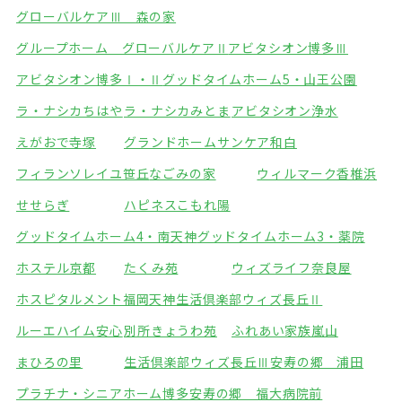
グローバルケアⅢ 森の家
グループホーム グローバルケアⅡ
アビタシオン博多Ⅲ
アビタシオン博多Ⅰ・Ⅱ
グッドタイムホーム5・山王公園
ラ・ナシカちはや
ラ・ナシカみとま
アビタシオン浄水
えがおで寺塚
グランドホームサンケア和白
フィランソレイユ笹丘
なごみの家
ウィルマーク香椎浜
せせらぎ
ハピネスこもれ陽
グッドタイムホーム4・南天神
グッドタイムホーム3・薬院
ホステル京都
たくみ苑
ウィズライフ奈良屋
ホスピタルメント福岡天神
生活倶楽部ウィズ長丘Ⅱ
ルーエハイム安心
別所きょうわ苑
ふれあい家族嵐山
まひろの里
生活倶楽部ウィズ長丘Ⅲ
安寿の郷 浦田
プラチナ・シニアホーム博多
安寿の郷 福大病院前