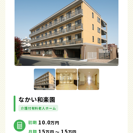
なかい和楽園
介護付有料老人ホーム
10.0
初期
万円
15
15
月額
万円 ～
万円