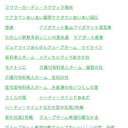
フラワーガーデン・ララ
ヴィラ梅光
ケアタウンあいあい飯塚
ケアタウンあいあい田川
想美
アイポケット亀山
アイポケット高宮東
たのしい家野多目
いこいの里糸島
ケアポート香春
ピュアライフあんのん
グループホーム マイライフ
有料老人ホーム メディカルヴィラ直方の杜
モナトリエ
介護付有料老人ホーム 福智の杜
介護付有料老人ホーム 笠松の杜
住宅型有料老人ホーム 木屋瀬の杜
いつくしの里
さくらの樹
ハーティーマインドあまぎ
ハーティーマインドなぎの
菜の花苑2号館
菜の花苑1号館
グループホーム希望の郷なかま
グループホーム希望の郷
グループホームいこいの里 中原