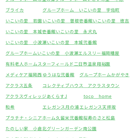
ブライカ
グループホーム いこいの里 宇佐町
いこいの里 若園
いこいの里 曽根壱番館
いこいの里 徳吉
いこいの里 本城壱番館
いこいの里 永犬丸
いこいの里 小波瀬
いこいの里 本城弐番館
グループホームいこいの里 小波瀬
エルスリー福岡糟屋
有料老人ホームスターフィールド
二日市温泉翔裕園
メディケア福岡西
ゆうはな弐番館
グループホームかがやき
アクラス五条
コレクティブハウス アクラスタウン
アクラスヴィレッジ
あくらすJ
toco home
和希
エレガンス月の浦
エレガンス天拝坂
プラチナ・シニアホーム久留米弐番館
桜寿のさと松島
たのしい家 小倉北
グリーンガーデン南公園