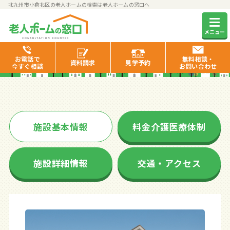
北九州市小倉北区の老人ホームの検索は老人ホームの窓口へ
なかい和楽園
メニュー
お電話で
無料相談・
資料
請求
見学
予約
今すぐ相談
お問い合わせ
施設基本情報
料金介護医療体制
施設詳細情報
交通・アクセス