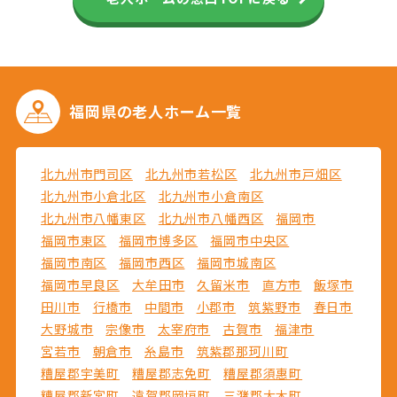
福岡県の
老人ホーム一覧
北九州市門司区
北九州市若松区
北九州市戸畑区
北九州市小倉北区
北九州市小倉南区
北九州市八幡東区
北九州市八幡西区
福岡市
福岡市東区
福岡市博多区
福岡市中央区
福岡市南区
福岡市西区
福岡市城南区
福岡市早良区
大牟田市
久留米市
直方市
飯塚市
田川市
行橋市
中間市
小郡市
筑紫野市
春日市
大野城市
宗像市
太宰府市
古賀市
福津市
宮若市
朝倉市
糸島市
筑紫郡那珂川町
糟屋郡宇美町
糟屋郡志免町
糟屋郡須惠町
糟屋郡新宮町
遠賀郡岡垣町
三潴郡大木町