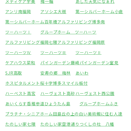
メディケア宇美
梅一輪
あした天気になぁれ
アンリ南福岡
アソシエ大樹
第一シルバーホーム小倉
第一シルバーホーム百年橋
アルファリビング博多南
ツーハーツⅠ
グループホーム ツーハーツ
アルファリビング福岡七隈
アルファリビング福岡原
ツーハーツⅣ
ツーハーツⅢ
ツーハーツⅡ
ケアハウス菜和
パインガーデン藤崎
パインガーデン室見
SJR高取
安寿の郷 梅林
あいわ
ホスピタルメント桜十字博多
スマイル板付
ハーベスト高宮
ハーヴェスト高砂
ハーヴェスト西公園
あいくらす香椎参道
ひょうたん島
グループホームふき
プラチナ・シニアホーム田島
丘の上の白い美術館に住む人達
たのしい家七隈
たのしい家空港通り
つくしの杜 八幡