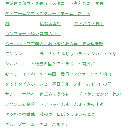
生活倶楽部ウィズ長丘
リスタコート高宮
おあしす長丘
ケアホームやすらぎ
グループホーム さくら
風
はな太宰府
ケアハウス同朋
コンフォート須恵
紫苑のさと
パールヴィラ宇美ふれあい館
和みの里 悠友倶楽部
モンタン
ラ・ナシカふじまつ
ラ・ナシカおとがな
シルバーホーム瑞宝の里
ケア・ラポート南風台
心・し・あ・わ・せ・楽園 春日
アンクラージュ大橋南
グッドタイムホーム２・春日
グループホームイコロの里
サンコーポ熊本
南丘きょうわ苑
ニチイケアセンター徳力
アソシエ御島崎
グッドタイムホーム１・海の中道
ゆうゆう壱番館
棲の家 山ぼうし
ふきのとう
グループホーム グローバルケアⅠ