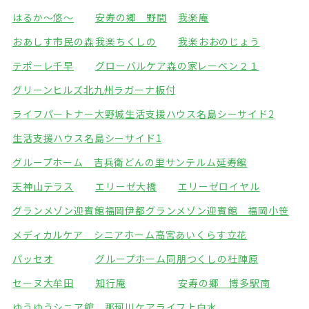
はるか～悠～
安寿の郷 野間
我楽庵
おあしす市民の森
我楽ちくしの
我楽おおのじょう
テポーレ千早
グローバルケア森の家
レーベン２１
グリーンヒルズ北九州
ラガーナ板付
ライフパートナー大野城
生活支援ハウス名島シーサイド2
生活支援ハウス名島シーサイド1
グループホーム 吉兵衛どんの里
サンテルム延寿館
天神山テラス
エリーゼ大橋
エリーゼロイヤル
グランメゾン迎賓館福岡伊都
グランメゾン迎賓館 福岡小笹
メディカルケア シニアホーム高宮
あいくらす立花
パッセオ
グループホーム同朋
つくしの杜陣原
セーヌ大牟田
知行庵
安寿の郷 博多駅南
ゆうゆうシニア館 那珂川
ケアライフ上白水