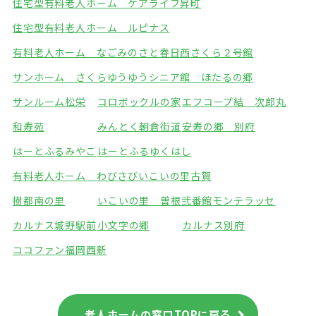
住宅型有料老人ホーム ケアライフ昇町
住宅型有料老人ホーム ルピナス
有料老人ホーム なごみのさと春日西
さくら２号館
サンホーム さくら
ゆうゆうシニア館 ほたるの郷
サンルーム松栄
コロボックルの家
エフコープ結 次郎丸
和寿苑
みんとく朝倉街道
安寿の郷 別府
はーとふるみやこ
はーとふるゆくはし
有料老人ホーム わびさび
いこいの里古賀
樹都南の里
いこいの里 曽根弐番館
モンテラッセ
カルナス城野駅前
小文字の郷
カルナス別府
ココファン福岡西新
老人ホームの窓口TOPに戻る