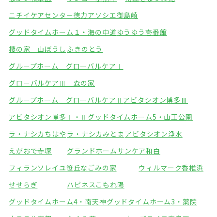
ニチイケアセンター徳力
アソシエ御島崎
グッドタイムホーム１・海の中道
ゆうゆう壱番館
棲の家 山ぼうし
ふきのとう
グループホーム グローバルケアⅠ
グローバルケアⅢ 森の家
グループホーム グローバルケアⅡ
アビタシオン博多Ⅲ
アビタシオン博多Ⅰ・Ⅱ
グッドタイムホーム5・山王公園
ラ・ナシカちはや
ラ・ナシカみとま
アビタシオン浄水
えがおで寺塚
グランドホームサンケア和白
フィランソレイユ笹丘
なごみの家
ウィルマーク香椎浜
せせらぎ
ハピネスこもれ陽
グッドタイムホーム4・南天神
グッドタイムホーム3・薬院