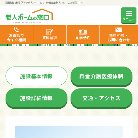
福岡市博多区の老人ホームの検索は老人ホームの窓口へ
さわやか立花弐番館
メニュー
お電話で
無料相談・
資料
請求
見学
予約
今すぐ相談
お問い合わせ
施設基本情報
料金介護医療体制
施設詳細情報
交通・アクセス