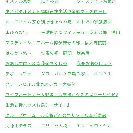
ホステル京都
たくみ苑
ウィズライフ奈良屋
ホスピタルメント福岡天神
生活倶楽部ウィズ長丘Ⅱ
ルーエハイム安心
別所きょうわ苑
ふれあい家族嵐山
まひろの里
生活倶楽部ウィズ長丘Ⅲ
安寿の郷 浦田
プラチナ・シニアホーム博多
安寿の郷 福大病院前
はるか～悠～
安寿の郷 野間
我楽庵
おあしす市民の森
我楽ちくしの
我楽おおのじょう
テポーレ千早
グローバルケア森の家
レーベン２１
グリーンヒルズ北九州
ラガーナ板付
ライフパートナー大野城
生活支援ハウス名島シーサイド2
生活支援ハウス名島シーサイド1
グループホーム 吉兵衛どんの里
サンテルム延寿館
天神山テラス
エリーゼ大橋
エリーゼロイヤル