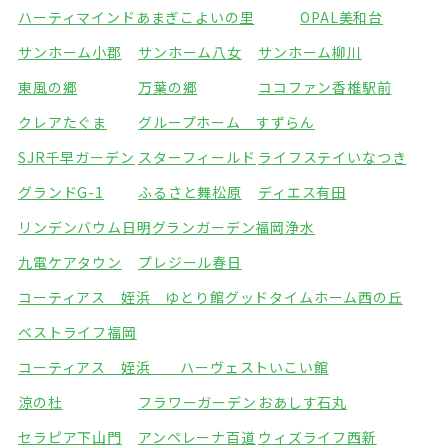
ハーティマインドあまぎ
こよいの里
OPAL美和台
サンホーム小郡
サンホーム八女
サンホーム柳川
東風の郷
万葉の郷
ココファン香椎駅前
クレアたぐま
グループホーム すずらん
SJR千早ガーデン
スターフィールド
ライフステイいなつき
グランドG-1
ふるさと舞松原
ディエス有田
リンデンバウム日明
グランガーデン福岡浄水
九電ケアタウン
プレジール春日
コーティアス 姪浜 ゆとり館
グッドタイムホーム西の丘
ベストライフ福岡
コーティアス 姪浜 ハーヴェストいこい館
涼の杜
フラワーガーデン
おあしす石丸
セラピア下山門
アンペレーナ百道
ウィズライフ西新