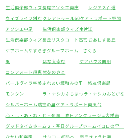
生活倶楽部ウィズ長尾
アソシエ南庄
レジアス百道
ウィズライフ別府
クレアトゥール60
ケア・ラポート野間
アソシエ中尾
生活倶楽部ウィズ南片江
生活倶楽部ウィズ長丘
リスタコート高宮
おあしす長丘
ケアホームやすらぎ
グループホーム さくら
風
はな太宰府
ケアハウス同朋
コンフォート須恵
紫苑のさと
パールヴィラ宇美ふれあい館
和みの里 悠友倶楽部
モンタン
ラ・ナシカふじまつ
ラ・ナシカおとがな
シルバーホーム瑞宝の里
ケア・ラポート南風台
心・し・あ・わ・せ・楽園 春日
アンクラージュ大橋南
グッドタイムホーム２・春日
グループホームイコロの里
なかい和楽園
サンコーポ熊本
南丘きょうわ苑