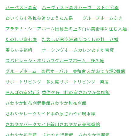
ハーベスト高宮
ハーヴェスト高砂
ハーヴェスト西公園
あいくらす香椎参道
ひょうたん島
グループホームふき
プラチナ・シニアホーム田島
丘の上の白い美術館に住む人達
たのしい家七隈
たのしい家空港通り
つくしの杜 八幡
寿らいふ箱崎
ナーシングホームカレン
あすか吉塚
スパビレッジ・ホリカワ
グループホーム 多久庵
グループホーム 楽居
オーパル 美和台
えがおで寺塚2番館
サポートリビング 多久庵
サポートリビング 楽居
そんぽの家S姪浜
香住ケ丘 杜の家
さわやか螢風館
さわやか和布刈弐番館
さわやか和布刈館
さわやかレークサイド中の原
さわやか鳴水館
さわやかパークサイド新川
さわやか花美弐番館
さわやか花美館
さわやか行橋館
さわやか海響館