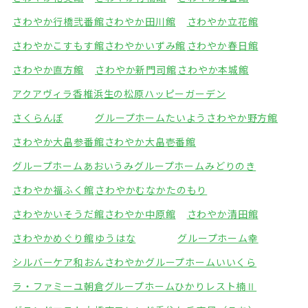
さわやか行橋弐番館
さわやか田川館
さわやか立花館
さわやかこすもす館
さわやかいずみ館
さわやか春日館
さわやか直方館
さわやか新門司館
さわやか本城館
アクアヴィラ香椎浜
生の松原ハッピーガーデン
さくらんぼ
グループホームたいよう
さわやか野方館
さわやか大畠参番館
さわやか大畠壱番館
グループホームあおいうみ
グループホームみどりのき
さわやか福ふく館
さわやかむなかたのもり
さわやかいそうだ館
さわやか中原館
さわやか清田館
さわやかめぐり館
ゆうはな
グループホーム幸
シルバーケア和おん
さわやかグループホームいいくら
ラ・ファミーユ朝倉
グループホームひかり
レスト楠Ⅱ