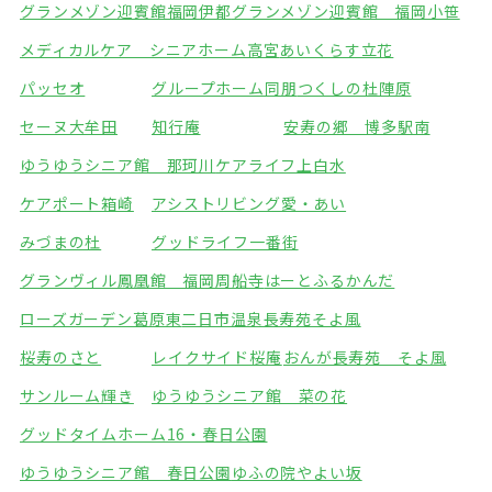
グランメゾン迎賓館福岡伊都
グランメゾン迎賓館 福岡小笹
メディカルケア シニアホーム高宮
あいくらす立花
パッセオ
グループホーム同朋
つくしの杜陣原
セーヌ大牟田
知行庵
安寿の郷 博多駅南
ゆうゆうシニア館 那珂川
ケアライフ上白水
ケアポート箱崎
アシストリビング愛・あい
みづまの杜
グッドライフ一番街
グランヴィル鳳凰館 福岡周船寺
はーとふるかんだ
ローズガーデン葛原東
二日市温泉長寿苑そよ風
桜寿のさと
レイクサイド桜庵
おんが長寿苑 そよ風
サンルーム輝き
ゆうゆうシニア館 菜の花
グッドタイムホーム16・春日公園
ゆうゆうシニア館 春日公園
ゆふの院やよい坂