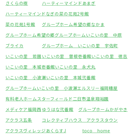
さくらの樹
ハーティーマインドあまぎ
ハーティーマインドなぎの
菜の花苑2号館
菜の花苑1号館
グループホーム希望の郷なかま
グループホーム希望の郷
グループホームいこいの里 中原
ブライカ
グループホーム いこいの里 宇佐町
いこいの里 若園
いこいの里 曽根壱番館
いこいの里 徳吉
いこいの里 本城壱番館
いこいの里 永犬丸
いこいの里 小波瀬
いこいの里 本城弐番館
グループホームいこいの里 小波瀬
エルスリー福岡糟屋
有料老人ホームスターフィールド
二日市温泉翔裕園
メディケア福岡西
ゆうはな弐番館
グループホームかがやき
アクラス五条
コレクティブハウス アクラスタウン
アクラスヴィレッジ
あくらすJ
toco home