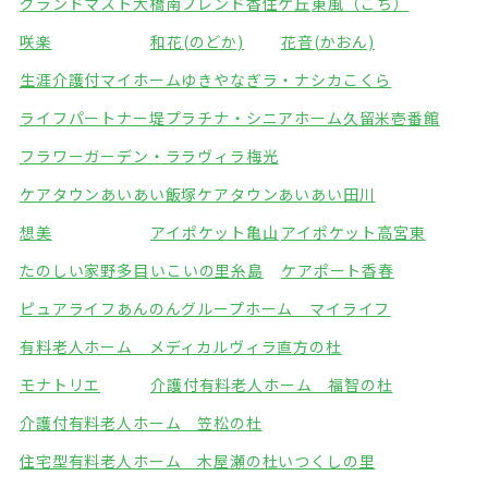
グランドマスト大橋南
フレンド香住ケ丘
東風（こち）
咲楽
和花(のどか)
花音(かおん)
生涯介護付マイホームゆきやなぎ
ラ・ナシカこくら
ライフパートナー堤
プラチナ・シニアホーム久留米壱番館
フラワーガーデン・ララ
ヴィラ梅光
ケアタウンあいあい飯塚
ケアタウンあいあい田川
想美
アイポケット亀山
アイポケット高宮東
たのしい家野多目
いこいの里糸島
ケアポート香春
ピュアライフあんのん
グループホーム マイライフ
有料老人ホーム メディカルヴィラ直方の杜
モナトリエ
介護付有料老人ホーム 福智の杜
介護付有料老人ホーム 笠松の杜
住宅型有料老人ホーム 木屋瀬の杜
いつくしの里