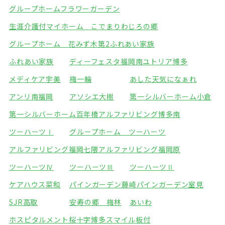
グループホームフラワーガーデン
生涯介護付マイホーム こでまり
わじろの郷
グループホーム 花みず木
第2ふれあい家族
ふれあい家族
ディーフェスタ福岡南
ユトリア博多
メディケア宇美
梅一輪
あした天気になぁれ
アンリ南福岡
アソシエ大樹
第一シルバーホーム小倉
第一シルバーホーム百年橋
アルファリビング博多南
ツーハーツⅠ
グループホーム ツーハーツ
アルファリビング福岡七隈
アルファリビング福岡原
ツーハーツⅣ
ツーハーツⅢ
ツーハーツⅡ
ケアハウス菜和
パインガーデン藤崎
パインガーデン室見
SJR高取
安寿の郷 梅林
あいわ
ホスピタルメント桜十字博多
スマイル板付