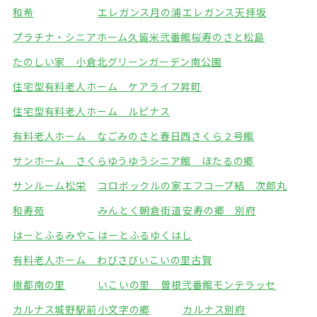
和希
エレガンス月の浦
エレガンス天拝坂
プラチナ・シニアホーム久留米弐番館
桜寿のさと松島
たのしい家 小倉北
グリーンガーデン南公園
住宅型有料老人ホーム ケアライフ昇町
住宅型有料老人ホーム ルピナス
有料老人ホーム なごみのさと春日西
さくら２号館
サンホーム さくら
ゆうゆうシニア館 ほたるの郷
サンルーム松栄
コロボックルの家
エフコープ結 次郎丸
和寿苑
みんとく朝倉街道
安寿の郷 別府
はーとふるみやこ
はーとふるゆくはし
有料老人ホーム わびさび
いこいの里古賀
樹都南の里
いこいの里 曽根弐番館
モンテラッセ
カルナス城野駅前
小文字の郷
カルナス別府