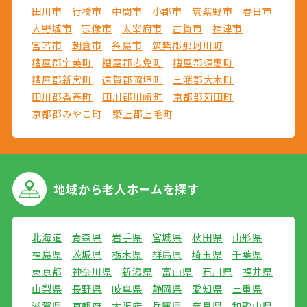
田川市
行橋市
中間市
小郡市
筑紫野市
春日市
大野城市
宗像市
太宰府市
古賀市
福津市
宮若市
朝倉市
糸島市
筑紫郡那珂川町
糟屋郡宇美町
糟屋郡志免町
糟屋郡須惠町
糟屋郡新宮町
遠賀郡岡垣町
三潴郡大木町
田川郡香春町
田川郡川崎町
京都郡苅田町
京都郡みやこ町
築上郡上毛町
地域から
老人ホームを探す
北海道
青森県
岩手県
宮城県
秋田県
山形県
福島県
茨城県
栃木県
群馬県
埼玉県
千葉県
東京都
神奈川県
新潟県
富山県
石川県
福井県
山梨県
長野県
岐阜県
静岡県
愛知県
三重県
滋賀県
京都府
大阪府
兵庫県
奈良県
和歌山県