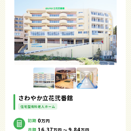
さわやか立花弐番館
住宅型有料老人ホーム
0
初期
万円
16.37
9.84
月額
万円 ～
万円