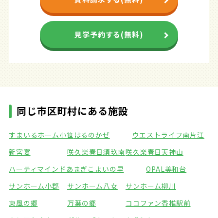
見学予約する(無料)
同じ市区町村にある施設
すまいるホーム小笹
はるのかぜ
ウエストライフ南片江
新宮宴
咲久楽春日須玖南
咲久楽春日天神山
ハーティマインドあまぎ
こよいの里
OPAL美和台
サンホーム小郡
サンホーム八女
サンホーム柳川
東風の郷
万葉の郷
ココファン香椎駅前