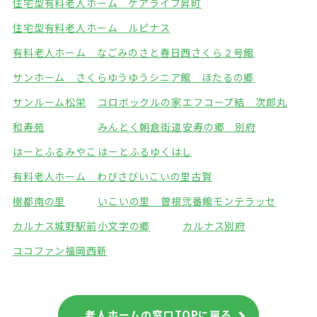
住宅型有料老人ホーム ケアライフ昇町
住宅型有料老人ホーム ルピナス
有料老人ホーム なごみのさと春日西
さくら２号館
サンホーム さくら
ゆうゆうシニア館 ほたるの郷
サンルーム松栄
コロボックルの家
エフコープ結 次郎丸
和寿苑
みんとく朝倉街道
安寿の郷 別府
はーとふるみやこ
はーとふるゆくはし
有料老人ホーム わびさび
いこいの里古賀
樹都南の里
いこいの里 曽根弐番館
モンテラッセ
カルナス城野駅前
小文字の郷
カルナス別府
ココファン福岡西新
老人ホームの窓口TOPに戻る