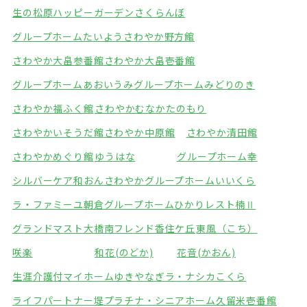
生の松原ハッピーガーデン
さくらんぼ
グループホームたいよう
さわやか野方館
さわやか大畠参番館
さわやか大畠壱番館
グループホームあおいうみ
グループホームみどりのき
さわやか福ふく館
さわやかむなかたのもり
さわやかいそうだ館
さわやか中原館
さわやか清田館
さわやかめぐり館
ゆうはな
グループホーム幸
シルバーケア和おん
さわやかグループホームいいくら
ラ・ファミーユ朝倉
グループホームひかり
レスト楠Ⅱ
グランドマスト大橋南
フレンド香住ケ丘
東風（こち）
咲楽
和花(のどか)
花音(かおん)
生涯介護付マイホームゆきやなぎ
ラ・ナシカこくら
ライフパートナー堤
プラチナ・シニアホーム久留米壱番館