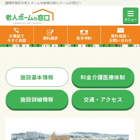
福岡市東区の老人ホームの検索は老人ホームの窓口へ
ふるさと舞松原
メニュー
お電話で
無料相談・
資料
請求
見学
予約
今すぐ相談
お問い合わせ
施設基本情報
料金介護医療体制
施設詳細情報
交通・アクセス