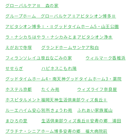
グローバルケアⅢ 森の家
グループホーム グローバルケアⅡ
アビタシオン博多Ⅲ
アビタシオン博多Ⅰ・Ⅱ
グッドタイムホーム5・山王公園
ラ・ナシカちはや
ラ・ナシカみとま
アビタシオン浄水
えがおで寺塚
グランドホームサンケア和白
フィランソレイユ笹丘
なごみの家
ウィルマーク香椎浜
せせらぎ
ハピネスこもれ陽
グッドタイムホーム4・南天神
グッドタイムホーム3・薬院
ホステル京都
たくみ苑
ウィズライフ奈良屋
ホスピタルメント福岡天神
生活倶楽部ウィズ長丘Ⅱ
ルーエハイム安心
別所きょうわ苑
ふれあい家族嵐山
まひろの里
生活倶楽部ウィズ長丘Ⅲ
安寿の郷 浦田
プラチナ・シニアホーム博多
安寿の郷 福大病院前