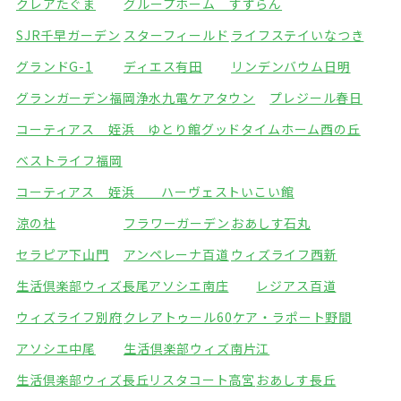
クレアたぐま
グループホーム すずらん
SJR千早ガーデン
スターフィールド
ライフステイいなつき
グランドG-1
ディエス有田
リンデンバウム日明
グランガーデン福岡浄水
九電ケアタウン
プレジール春日
コーティアス 姪浜 ゆとり館
グッドタイムホーム西の丘
ベストライフ福岡
コーティアス 姪浜 ハーヴェストいこい館
涼の杜
フラワーガーデン
おあしす石丸
セラピア下山門
アンペレーナ百道
ウィズライフ西新
生活倶楽部ウィズ長尾
アソシエ南庄
レジアス百道
ウィズライフ別府
クレアトゥール60
ケア・ラポート野間
アソシエ中尾
生活倶楽部ウィズ南片江
生活倶楽部ウィズ長丘
リスタコート高宮
おあしす長丘