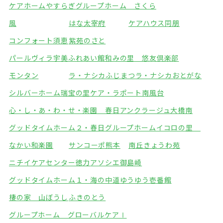
ケアホームやすらぎ
グループホーム さくら
風
はな太宰府
ケアハウス同朋
コンフォート須恵
紫苑のさと
パールヴィラ宇美ふれあい館
和みの里 悠友倶楽部
モンタン
ラ・ナシカふじまつ
ラ・ナシカおとがな
シルバーホーム瑞宝の里
ケア・ラポート南風台
心・し・あ・わ・せ・楽園 春日
アンクラージュ大橋南
グッドタイムホーム２・春日
グループホームイコロの里
なかい和楽園
サンコーポ熊本
南丘きょうわ苑
ニチイケアセンター徳力
アソシエ御島崎
グッドタイムホーム１・海の中道
ゆうゆう壱番館
棲の家 山ぼうし
ふきのとう
グループホーム グローバルケアⅠ