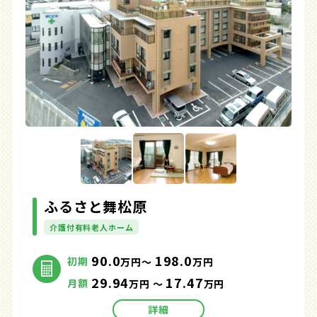
ふるさと舞松原
介護付有料老人ホーム
90.0
198.0
初期
万円～
万円
29.94
17.47
月額
万円 ～
万円
詳細