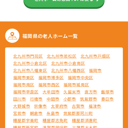
福岡県の
老人ホーム一覧
北九州市門司区
北九州市若松区
北九州市戸畑区
北九州市小倉北区
北九州市小倉南区
北九州市八幡東区
北九州市八幡西区
福岡市
福岡市東区
福岡市博多区
福岡市中央区
福岡市南区
福岡市西区
福岡市城南区
福岡市早良区
大牟田市
久留米市
直方市
飯塚市
田川市
行橋市
中間市
小郡市
筑紫野市
春日市
大野城市
宗像市
太宰府市
古賀市
福津市
宮若市
朝倉市
糸島市
筑紫郡那珂川町
糟屋郡宇美町
糟屋郡志免町
糟屋郡須惠町
糟屋郡新宮町
遠賀郡岡垣町
三潴郡大木町