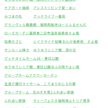
ケアポート箱崎
アシストリビング愛・あい
みづまの杜
グッドライフ一番街
グランヴィル鳳凰館 福岡周船寺
はーとふるかんだ
ローズガーデン葛原東
二日市温泉長寿苑そよ風
桜寿のさと
レイクサイド桜庵
おんが長寿苑 そよ風
サンルーム輝き
ゆうゆうシニア館 菜の花
グッドタイムホーム16・春日公園
ゆうゆうシニア館 春日公園
ゆふの院やよい坂
グループホームフラワーガーデン
生涯介護付マイホーム こでまり
わじろの郷
グループホーム 花みず木
第2ふれあい家族
ふれあい家族
ディーフェスタ福岡南
ユトリア博多