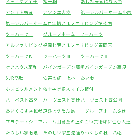
メディケア宇美
梅一輪
あした天気になぁれ
アンリ南福岡
アソシエ大樹
第一シルバーホーム小倉
第一シルバーホーム百年橋
アルファリビング博多南
ツーハーツⅠ
グループホーム ツーハーツ
アルファリビング福岡七隈
アルファリビング福岡原
ツーハーツⅣ
ツーハーツⅢ
ツーハーツⅡ
ケアハウス菜和
パインガーデン藤崎
パインガーデン室見
SJR高取
安寿の郷 梅林
あいわ
ホスピタルメント桜十字博多
スマイル板付
ハーベスト高宮
ハーヴェスト高砂
ハーヴェスト西公園
あいくらす香椎参道
ひょうたん島
グループホームふき
プラチナ・シニアホーム田島
丘の上の白い美術館に住む人達
たのしい家七隈
たのしい家空港通り
つくしの杜 八幡