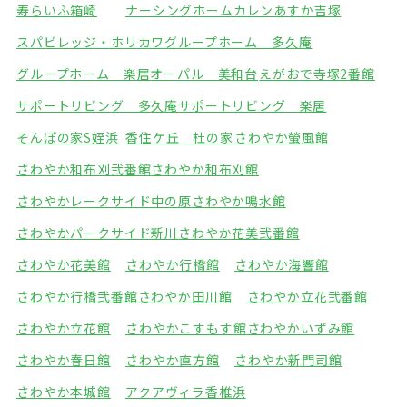
寿らいふ箱崎
ナーシングホームカレン
あすか吉塚
スパビレッジ・ホリカワ
グループホーム 多久庵
グループホーム 楽居
オーパル 美和台
えがおで寺塚2番館
サポートリビング 多久庵
サポートリビング 楽居
そんぽの家S姪浜
香住ケ丘 杜の家
さわやか螢風館
さわやか和布刈弐番館
さわやか和布刈館
さわやかレークサイド中の原
さわやか鳴水館
さわやかパークサイド新川
さわやか花美弐番館
さわやか花美館
さわやか行橋館
さわやか海響館
さわやか行橋弐番館
さわやか田川館
さわやか立花弐番館
さわやか立花館
さわやかこすもす館
さわやかいずみ館
さわやか春日館
さわやか直方館
さわやか新門司館
さわやか本城館
アクアヴィラ香椎浜