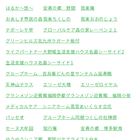
はるか～悠～
安寿の郷 野間
我楽庵
おあしす市民の森
我楽ちくしの
我楽おおのじょう
テポーレ千早
グローバルケア森の家
レーベン２１
グリーンヒルズ北九州
ラガーナ板付
ライフパートナー大野城
生活支援ハウス名島シーサイド2
生活支援ハウス名島シーサイド1
グループホーム 吉兵衛どんの里
サンテルム延寿館
天神山テラス
エリーゼ大橋
エリーゼロイヤル
グランメゾン迎賓館福岡伊都
グランメゾン迎賓館 福岡小笹
メディカルケア シニアホーム高宮
あいくらす立花
パッセオ
グループホーム同朋
つくしの杜陣原
セーヌ大牟田
知行庵
安寿の郷 博多駅南
ゆうゆうシニア館 那珂川
ケアライフ上白水