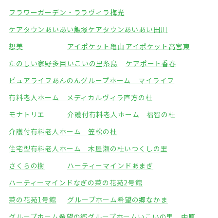
フラワーガーデン・ララ
ヴィラ梅光
ケアタウンあいあい飯塚
ケアタウンあいあい田川
想美
アイポケット亀山
アイポケット高宮東
たのしい家野多目
いこいの里糸島
ケアポート香春
ピュアライフあんのん
グループホーム マイライフ
有料老人ホーム メディカルヴィラ直方の杜
モナトリエ
介護付有料老人ホーム 福智の杜
介護付有料老人ホーム 笠松の杜
住宅型有料老人ホーム 木屋瀬の杜
いつくしの里
さくらの樹
ハーティーマインドあまぎ
ハーティーマインドなぎの
菜の花苑2号館
菜の花苑1号館
グループホーム希望の郷なかま
グループホーム希望の郷
グループホームいこいの里 中原