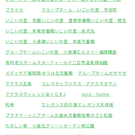
ブライカ
グループホーム いこいの里 宇佐町
いこいの里 若園
いこいの里 曽根壱番館
いこいの里 徳吉
いこいの里 本城壱番館
いこいの里 永犬丸
いこいの里 小波瀬
いこいの里 本城弐番館
グループホームいこいの里 小波瀬
エルスリー福岡糟屋
有料老人ホームスターフィールド
二日市温泉翔裕園
メディケア福岡西
ゆうはな弐番館
グループホームかがやき
アクラス五条
コレクティブハウス アクラスタウン
アクラスヴィレッジ
あくらすJ
toco home
和希
エレガンス月の浦
エレガンス天拝坂
プラチナ・シニアホーム久留米弐番館
桜寿のさと松島
たのしい家 小倉北
グリーンガーデン南公園