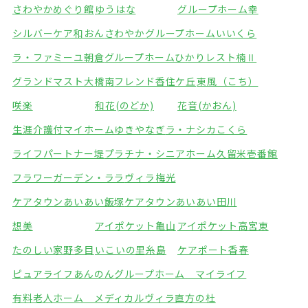
さわやかめぐり館
ゆうはな
グループホーム幸
シルバーケア和おん
さわやかグループホームいいくら
ラ・ファミーユ朝倉
グループホームひかり
レスト楠Ⅱ
グランドマスト大橋南
フレンド香住ケ丘
東風（こち）
咲楽
和花(のどか)
花音(かおん)
生涯介護付マイホームゆきやなぎ
ラ・ナシカこくら
ライフパートナー堤
プラチナ・シニアホーム久留米壱番館
フラワーガーデン・ララ
ヴィラ梅光
ケアタウンあいあい飯塚
ケアタウンあいあい田川
想美
アイポケット亀山
アイポケット高宮東
たのしい家野多目
いこいの里糸島
ケアポート香春
ピュアライフあんのん
グループホーム マイライフ
有料老人ホーム メディカルヴィラ直方の杜