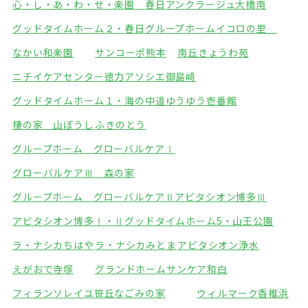
心・し・あ・わ・せ・楽園 春日
アンクラージュ大橋南
グッドタイムホーム２・春日
グループホームイコロの里
なかい和楽園
サンコーポ熊本
南丘きょうわ苑
ニチイケアセンター徳力
アソシエ御島崎
グッドタイムホーム１・海の中道
ゆうゆう壱番館
棲の家 山ぼうし
ふきのとう
グループホーム グローバルケアⅠ
グローバルケアⅢ 森の家
グループホーム グローバルケアⅡ
アビタシオン博多Ⅲ
アビタシオン博多Ⅰ・Ⅱ
グッドタイムホーム5・山王公園
ラ・ナシカちはや
ラ・ナシカみとま
アビタシオン浄水
えがおで寺塚
グランドホームサンケア和白
フィランソレイユ笹丘
なごみの家
ウィルマーク香椎浜