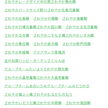
さわやかレークサイド中の原
さわやか鳴水館
さわやかパークサイド新川
さわやか花美弐番館
さわやか花美館
さわやか行橋館
さわやか海響館
さわやか行橋弐番館
さわやか田川館
さわやか立花弐番館
さわやか立花館
さわやかこすもす館
さわやかいずみ館
さわやか春日館
さわやか直方館
さわやか新門司館
さわやか本城館
アクアヴィラ香椎浜
生の松原ハッピーガーデン
さくらんぼ
グループホームたいよう
さわやか野方館
さわやか大畠参番館
さわやか大畠壱番館
グループホームあおいうみ
グループホームみどりのき
さわやか福ふく館
さわやかむなかたのもり
さわやかいそうだ館
さわやか中原館
さわやか清田館