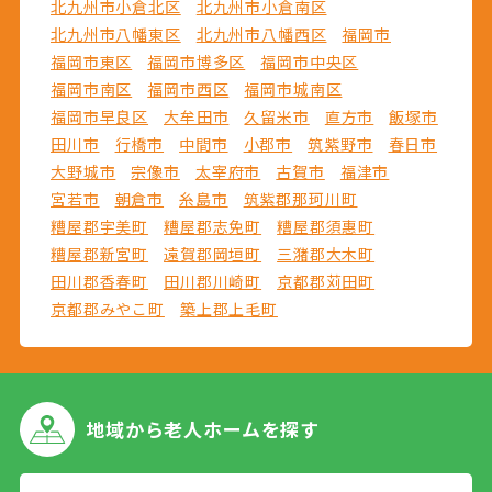
北九州市小倉北区
北九州市小倉南区
北九州市八幡東区
北九州市八幡西区
福岡市
福岡市東区
福岡市博多区
福岡市中央区
福岡市南区
福岡市西区
福岡市城南区
福岡市早良区
大牟田市
久留米市
直方市
飯塚市
田川市
行橋市
中間市
小郡市
筑紫野市
春日市
大野城市
宗像市
太宰府市
古賀市
福津市
宮若市
朝倉市
糸島市
筑紫郡那珂川町
糟屋郡宇美町
糟屋郡志免町
糟屋郡須惠町
糟屋郡新宮町
遠賀郡岡垣町
三潴郡大木町
田川郡香春町
田川郡川崎町
京都郡苅田町
京都郡みやこ町
築上郡上毛町
地域から
老人ホームを探す