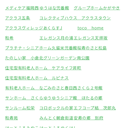
メディケア福岡西
ゆうはな弐番館
グループホームかがやき
アクラス五条
コレクティブハウス アクラスタウン
アクラスヴィレッジ
あくらすJ
toco home
和希
エレガンス月の浦
エレガンス天拝坂
プラチナ・シニアホーム久留米弐番館
桜寿のさと松島
たのしい家 小倉北
グリーンガーデン南公園
住宅型有料老人ホーム ケアライフ昇町
住宅型有料老人ホーム ルピナス
有料老人ホーム なごみのさと春日西
さくら２号館
サンホーム さくら
ゆうゆうシニア館 ほたるの郷
サンルーム松栄
コロボックルの家
エフコープ結 次郎丸
和寿苑
みんとく朝倉街道
安寿の郷 別府
はーとふるみやこ
はーとふるゆくはし