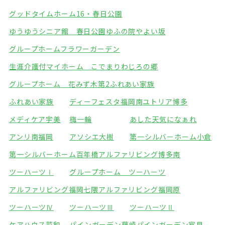
グッドタイムホーム16・春日公園
ゆうゆうシニア館 春日公園
ゆふの院やよい坂
グループホームフラワーガーデン
生涯介護付マイホーム こでまり
わじろの郷
グループホーム 花みず木
第2ふれあい家族
ふれあい家族
ディーフェスタ福岡南
ユトリア博多
メディケア宇美
梅一輪
あした天気になぁれ
アンリ南福岡
アソシエ大樹
第一シルバーホーム小倉
第一シルバーホーム百年橋
アルファリビング博多南
ツーハーツⅠ
グループホーム ツーハーツ
アルファリビング福岡七隈
アルファリビング福岡原
ツーハーツⅣ
ツーハーツⅢ
ツーハーツⅡ
ケアハウス菜和
パインガーデン藤崎
パインガーデン室見