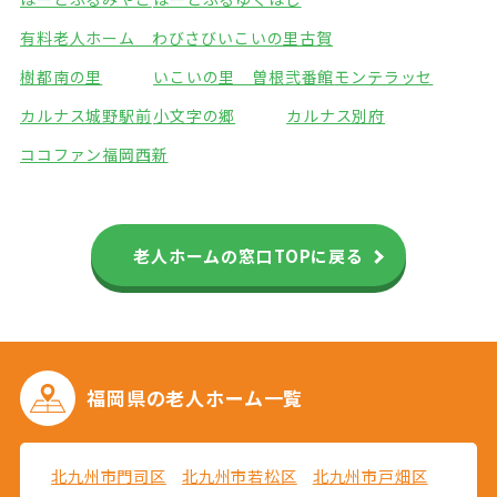
有料老人ホーム わびさび
いこいの里古賀
樹都南の里
いこいの里 曽根弐番館
モンテラッセ
カルナス城野駅前
小文字の郷
カルナス別府
ココファン福岡西新
老人ホームの窓口TOPに戻る
福岡県の
老人ホーム一覧
北九州市門司区
北九州市若松区
北九州市戸畑区