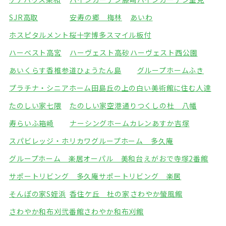
SJR高取
安寿の郷 梅林
あいわ
ホスピタルメント桜十字博多
スマイル板付
ハーベスト高宮
ハーヴェスト高砂
ハーヴェスト西公園
あいくらす香椎参道
ひょうたん島
グループホームふき
プラチナ・シニアホーム田島
丘の上の白い美術館に住む人達
たのしい家七隈
たのしい家空港通り
つくしの杜 八幡
寿らいふ箱崎
ナーシングホームカレン
あすか吉塚
スパビレッジ・ホリカワ
グループホーム 多久庵
グループホーム 楽居
オーパル 美和台
えがおで寺塚2番館
サポートリビング 多久庵
サポートリビング 楽居
そんぽの家S姪浜
香住ケ丘 杜の家
さわやか螢風館
さわやか和布刈弐番館
さわやか和布刈館