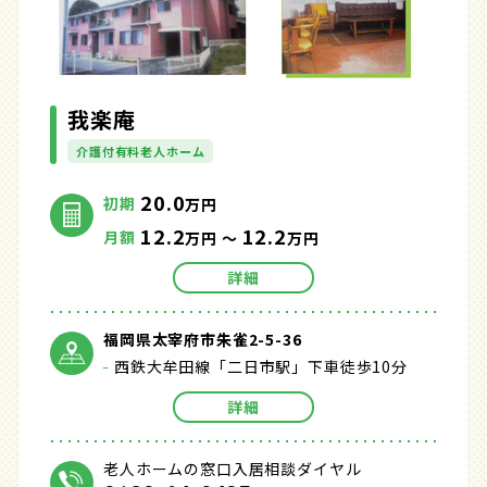
我楽庵
介護付有料老人ホーム
20.0
初期
万円
12.2
12.2
月額
万円 ～
万円
詳細
福岡県太宰府市朱雀2-5-36
西鉄大牟田線「二日市駅」下車徒歩10分
詳細
老人ホームの窓口入居相談ダイヤル