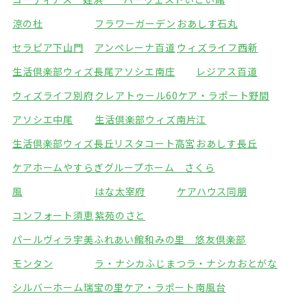
涼の杜
フラワーガーデン
おあしす石丸
セラピア下山門
アンペレーナ百道
ウィズライフ西新
生活倶楽部ウィズ長尾
アソシエ南庄
レジアス百道
ウィズライフ別府
クレアトゥール60
ケア・ラポート野間
アソシエ中尾
生活倶楽部ウィズ南片江
生活倶楽部ウィズ長丘
リスタコート高宮
おあしす長丘
ケアホームやすらぎ
グループホーム さくら
風
はな太宰府
ケアハウス同朋
コンフォート須恵
紫苑のさと
パールヴィラ宇美ふれあい館
和みの里 悠友倶楽部
モンタン
ラ・ナシカふじまつ
ラ・ナシカおとがな
シルバーホーム瑞宝の里
ケア・ラポート南風台