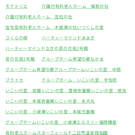
モナトリエ
介護付有料老人ホーム 福智の杜
介護付有料老人ホーム 笠松の杜
住宅型有料老人ホーム 木屋瀬の杜
いつくしの里
さくらの樹
ハーティーマインドあまぎ
ハーティーマインドなぎの
菜の花苑2号館
菜の花苑1号館
グループホーム希望の郷なかま
グループホーム希望の郷
グループホームいこいの里 中原
ブライカ
グループホーム いこいの里 宇佐町
いこいの里 若園
いこいの里 曽根壱番館
いこいの里 徳吉
いこいの里 本城壱番館
いこいの里 永犬丸
いこいの里 小波瀬
いこいの里 本城弐番館
グループホームいこいの里 小波瀬
エルスリー福岡糟屋
有料老人ホームスターフィールド
二日市温泉翔裕園