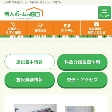
太宰府市の老人ホームの検索は老人ホームの窓口へ
我楽庵
メニュー
お電話で
無料相談・
資料
請求
見学
予約
今すぐ相談
お問い合わせ
施設基本情報
料金介護医療体制
施設詳細情報
交通・アクセス