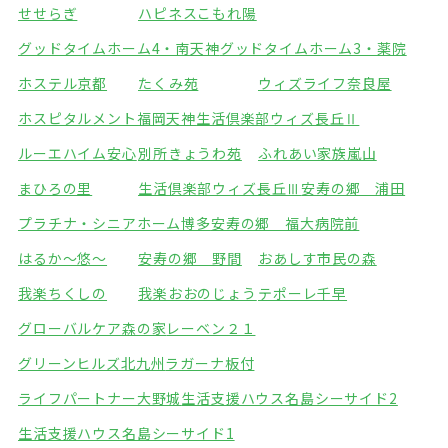
せせらぎ
ハピネスこもれ陽
グッドタイムホーム4・南天神
グッドタイムホーム3・薬院
ホステル京都
たくみ苑
ウィズライフ奈良屋
ホスピタルメント福岡天神
生活倶楽部ウィズ長丘Ⅱ
ルーエハイム安心
別所きょうわ苑
ふれあい家族嵐山
まひろの里
生活倶楽部ウィズ長丘Ⅲ
安寿の郷 浦田
プラチナ・シニアホーム博多
安寿の郷 福大病院前
はるか～悠～
安寿の郷 野間
おあしす市民の森
我楽ちくしの
我楽おおのじょう
テポーレ千早
グローバルケア森の家
レーベン２１
グリーンヒルズ北九州
ラガーナ板付
ライフパートナー大野城
生活支援ハウス名島シーサイド2
生活支援ハウス名島シーサイド1