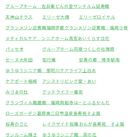
グループホーム 吉兵衛どんの里
サンテルム延寿館
天神山テラス
エリーゼ大橋
エリーゼロイヤル
グランメゾン迎賓館福岡伊都
グランメゾン迎賓館 福岡小笹
メディカルケア シニアホーム高宮
あいくらす立花
パッセオ
グループホーム同朋
つくしの杜陣原
セーヌ大牟田
知行庵
安寿の郷 博多駅南
ゆうゆうシニア館 那珂川
ケアライフ上白水
ケアポート箱崎
アシストリビング愛・あい
みづまの杜
グッドライフ一番街
グランヴィル鳳凰館 福岡周船寺
はーとふるかんだ
ローズガーデン葛原東
二日市温泉長寿苑そよ風
桜寿のさと
レイクサイド桜庵
おんが長寿苑 そよ風
サンルーム輝き
ゆうゆうシニア館 菜の花