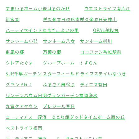
すまいるホーム小笹
はるのかぜ
ウエストライフ南片江
新宮宴
咲久楽春日須玖南
咲久楽春日天神山
ハーティマインドあまぎ
こよいの里
OPAL美和台
サンホーム小郡
サンホーム八女
サンホーム柳川
東風の郷
万葉の郷
ココファン香椎駅前
クレアたぐま
グループホーム すずらん
SJR千早ガーデン
スターフィールド
ライフステイいなつき
グランドG-1
ふるさと舞松原
ディエス有田
リンデンバウム日明
グランガーデン福岡浄水
九電ケアタウン
プレジール春日
コーティアス 姪浜 ゆとり館
グッドタイムホーム西の丘
ベストライフ福岡
コーティアス 姪浜 ハーヴェストいこい館